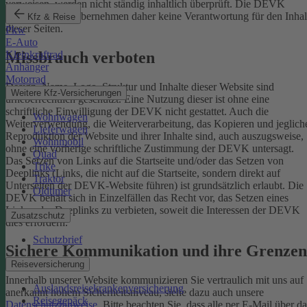
verweisen, werden nicht ständig inhaltlich überprüft. Die DEVK
Versicherungen übernehmen daher keine Verantwortung für den Inhal
Kfz & Reise
dieser Seiten.
Pkw
E-Auto
Missbrauch verboten
Kleinkraftrad
Anhänger
Motorrad
Design, Name, Logo, Struktur und Inhalte dieser Website sind
Weitere Kfz-Versicherungen
urheberrechtlich geschützt. Eine Nutzung dieser ist ohne eine
schriftliche Einwilligung der DEVK nicht gestattet. Auch die
Wohnwagen
Weiterverwendung, die Weiterverarbeitung, das Kopieren und jeglich
Lieferwagen
Reproduktion der Website und ihrer Inhalte sind, auch auszugsweise,
Wohnmobil
ohne eine vorherige schriftliche Zustimmung der DEVK untersagt.
Quad
Das Setzen von Links auf die Startseite und/oder das Setzen von
Trike
Deeplinks (Links, die nicht auf die Startseite, sondern direkt auf
Traktor
Unterseiten der DEVK-Website führen) ist grundsätzlich erlaubt. Die
Oldtimer
DEVK behält sich in Einzelfällen das Recht vor, das Setzen eines
Links oder Deeplinks zu verbieten, soweit die Interessen der DEVK
Zusatzschutz
dies erfordern.
Schutzbrief
Sichere Kommunikation und ihre Grenzen
Reiseversicherung
Innerhalb unserer Website kommunizieren Sie vertraulich mit uns auf
Auslandsreisekrankenversicherung
anerkannt hohem Sicherheitsniveau, siehe dazu auch unsere
Reisegepäck
Datenschutzhinweise
. Bitte beachten Sie, dass alle per E-Mail über da