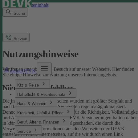
Direkt zum Seiteninhalt
Suche
Service
Nutzungshinweise
Wir freuen uns über Ihren Besuch auf unserer Webseite. Hier finden
meineDEVK
Sie einige Hinweise zur Nutzung unseres Internetangebots.
Kfz & Reise
Niemand ist unfehlbar
Haftpflicht & Rechtsschutz
Die Inhalte der DEVK-Webseiten wurden mit größter Sorgfalt und
Haus & Wohnen
nach bestem Wissen erstellt. Sie werden regelmäßig aktualisiert.
Dennoch können wir keine Gewähr für die Richtigkeit, Vollständigke
Krankheit, Unfall & Pflege
und Aktualität übernehmen. Die DEVK Versicherungen haften daher
Beruf, Alter & Finanzen
in keinem Fall für Schäden oder Folgeschäden, die durch die
Verwendung von Informationen aus den Webseiten der DEVK
Service
entstehen. Fremde Internetseiten, auf die wir durch einen Link