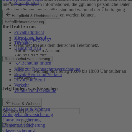
Reiserücktritt
Internet übermittelten Informationen, die ggf. auch persönliche Daten
enthalten können, ungeschützt sind und während der Übertragung
potenziell von Dritten eingesehen werden können.
Haftpflicht & Rechtsschutz
Haftpflichtversicherung
Ihr Draht zu uns
Privathaftpflicht
Dienst und Beruf
0800 4-757-757
Tierhalter
Gebührenfrei aus dem deutschen Telefonnetz.
Haus und Bau
Anrufe aus dem Ausland:
+49 221 757-757
Rechtsschutzversicherung
Beratung finden
Alles zur Rechtsschutzversicherung
Montag bis Freitag 10:00 bis 18:00 Uhr (außer an
Chat
Privat, Beruf und Verkehr
Feiertagen)
Privat und Beruf
Verkehr
Jetzt finden, was Sie suchen
Wohnen und Gebäude
Haus & Wohnen
Alles zu Haus & Wohnen
Suchbegriff
Wohngebäudeversicherung
Hausratversicherung
Elementarversicherung
Suchen
Glasversicherung