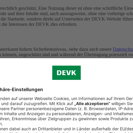
rechtlich geschützt. Eine Nutzung dieser ist ohne eine schriftliche E
ite und ihrer Inhalte sind, auch auszugsweise, ohne eine vorherige s
f die Startseite, sondern direkt auf Unterseiten der DEVK-Website führe
t die Interessen der DEVK dies erfordern.
 anerkannt hohem Sicherheitsniveau, siehe dazu auch unsere
Datenschu
ten können, ungeschützt sind und während der Übertragung potenziell 
iertagen)