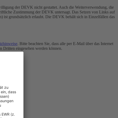
inwilligung der DEVK nicht gestattet. Auch die Weiterverwendung, die
chriftliche Zustimmung der DEVK untersagt.
Das Setzen von Links auf
n) ist grundsätzlich erlaubt. Die DEVK behält sich in Einzelfällen das
tzhinweise
. Bitte beachten Sie, dass alle per E-Mail über das Internet
von Dritten eingesehen werden können.