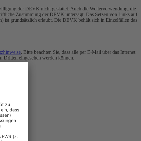
inwilligung der DEVK nicht gestattet. Auch die Weiterverwendung, die
chriftliche Zustimmung der DEVK untersagt.
Das Setzen von Links auf
n) ist grundsätzlich erlaubt. Die DEVK behält sich in Einzelfällen das
tzhinweise
. Bitte beachten Sie, dass alle per E-Mail über das Internet
von Dritten eingesehen werden können.