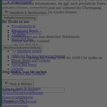
Reiserücktritt
Internet übermittelten Informationen, die ggf. auch persönliche Daten
enthalten können, ungeschützt sind und während der Übertragung
potenziell von Dritten eingesehen werden können.
Haftpflicht & Rechtsschutz
Haftpflichtversicherung
Ihr Draht zu uns
Privathaftpflicht
Dienst und Beruf
0800 4-757-757
Tierhalter
Gebührenfrei aus dem deutschen Telefonnetz.
Haus und Bau
Anrufe aus dem Ausland:
+49 221 757-757
Rechtsschutzversicherung
Beratung finden
Alles zur Rechtsschutzversicherung
Montag bis Freitag 10:00 bis 18:00 Uhr (außer an
Chat
Privat, Beruf und Verkehr
Feiertagen)
Privat und Beruf
Verkehr
Jetzt finden, was Sie suchen
Wohnen und Gebäude
Haus & Wohnen
Alles zu Haus & Wohnen
Suchbegriff
Wohngebäudeversicherung
Hausratversicherung
Elementarversicherung
Suchen
Glasversicherung