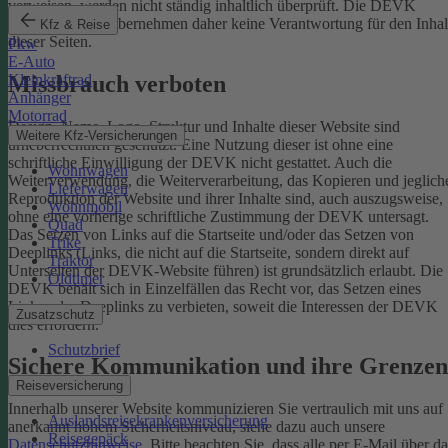
verweisen, werden nicht ständig inhaltlich überprüft. Die DEVK
Versicherungen übernehmen daher keine Verantwortung für den Inhal
Kfz & Reise
dieser Seiten.
Pkw
E-Auto
Missbrauch verboten
Kleinkraftrad
Anhänger
Motorrad
Design, Name, Logo, Struktur und Inhalte dieser Website sind
Weitere Kfz-Versicherungen
urheberrechtlich geschützt. Eine Nutzung dieser ist ohne eine
schriftliche Einwilligung der DEVK nicht gestattet. Auch die
Wohnwagen
Weiterverwendung, die Weiterverarbeitung, das Kopieren und jeglich
Lieferwagen
Reproduktion der Website und ihrer Inhalte sind, auch auszugsweise,
Wohnmobil
ohne eine vorherige schriftliche Zustimmung der DEVK untersagt.
Quad
Das Setzen von Links auf die Startseite und/oder das Setzen von
Trike
Deeplinks (Links, die nicht auf die Startseite, sondern direkt auf
Traktor
Unterseiten der DEVK-Website führen) ist grundsätzlich erlaubt. Die
Oldtimer
DEVK behält sich in Einzelfällen das Recht vor, das Setzen eines
Links oder Deeplinks zu verbieten, soweit die Interessen der DEVK
Zusatzschutz
dies erfordern.
Schutzbrief
Sichere Kommunikation und ihre Grenzen
Reiseversicherung
Innerhalb unserer Website kommunizieren Sie vertraulich mit uns auf
Auslandsreisekrankenversicherung
anerkannt hohem Sicherheitsniveau, siehe dazu auch unsere
Reisegepäck
Datenschutzhinweise
. Bitte beachten Sie, dass alle per E-Mail über da