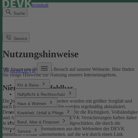
Direkt zum Seiteninhalt
Suche
Service
Nutzungshinweise
Wir freuen uns über Ihren Besuch auf unserer Webseite. Hier finden
meineDEVK
Sie einige Hinweise zur Nutzung unseres Internetangebots.
Kfz & Reise
Niemand ist unfehlbar
Haftpflicht & Rechtsschutz
Die Inhalte der DEVK-Webseiten wurden mit größter Sorgfalt und
Haus & Wohnen
nach bestem Wissen erstellt. Sie werden regelmäßig aktualisiert.
Dennoch können wir keine Gewähr für die Richtigkeit, Vollständigke
Krankheit, Unfall & Pflege
und Aktualität übernehmen. Die DEVK Versicherungen haften daher
Beruf, Alter & Finanzen
in keinem Fall für Schäden oder Folgeschäden, die durch die
Verwendung von Informationen aus den Webseiten der DEVK
Service
entstehen. Fremde Internetseiten, auf die wir durch einen Link