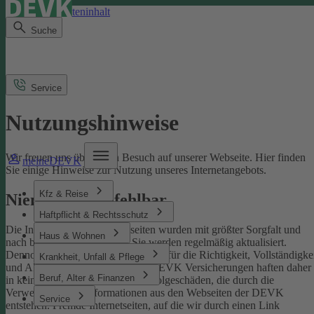
Direkt zum Seiteninhalt
Suche
Service
Nutzungshinweise
Wir freuen uns über Ihren Besuch auf unserer Webseite. Hier finden
meineDEVK
Sie einige Hinweise zur Nutzung unseres Internetangebots.
Kfz & Reise
Niemand ist unfehlbar
Haftpflicht & Rechtsschutz
Die Inhalte der DEVK-Webseiten wurden mit größter Sorgfalt und
Haus & Wohnen
nach bestem Wissen erstellt. Sie werden regelmäßig aktualisiert.
Dennoch können wir keine Gewähr für die Richtigkeit, Vollständigke
Krankheit, Unfall & Pflege
und Aktualität übernehmen. Die DEVK Versicherungen haften daher
Beruf, Alter & Finanzen
in keinem Fall für Schäden oder Folgeschäden, die durch die
Verwendung von Informationen aus den Webseiten der DEVK
Service
entstehen. Fremde Internetseiten, auf die wir durch einen Link