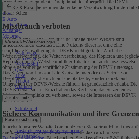
verweisen, werden nicht ständig inhaltlich überprüft. Die DEVK
Versicherungen übernehmen daher keine Verantwortung für den Inhal
Kfz & Reise
dieser Seiten.
Pkw
E-Auto
Missbrauch verboten
Kleinkraftrad
Anhänger
Motorrad
Design, Name, Logo, Struktur und Inhalte dieser Website sind
Weitere Kfz-Versicherungen
urheberrechtlich geschützt. Eine Nutzung dieser ist ohne eine
schriftliche Einwilligung der DEVK nicht gestattet. Auch die
Wohnwagen
Weiterverwendung, die Weiterverarbeitung, das Kopieren und jeglich
Lieferwagen
Reproduktion der Website und ihrer Inhalte sind, auch auszugsweise,
Wohnmobil
ohne eine vorherige schriftliche Zustimmung der DEVK untersagt.
Quad
Das Setzen von Links auf die Startseite und/oder das Setzen von
Trike
Deeplinks (Links, die nicht auf die Startseite, sondern direkt auf
Traktor
Unterseiten der DEVK-Website führen) ist grundsätzlich erlaubt. Die
Oldtimer
DEVK behält sich in Einzelfällen das Recht vor, das Setzen eines
Links oder Deeplinks zu verbieten, soweit die Interessen der DEVK
Zusatzschutz
dies erfordern.
Schutzbrief
Sichere Kommunikation und ihre Grenzen
Reiseversicherung
Innerhalb unserer Website kommunizieren Sie vertraulich mit uns auf
Auslandsreisekrankenversicherung
anerkannt hohem Sicherheitsniveau, siehe dazu auch unsere
Reisegepäck
Datenschutzhinweise
. Bitte beachten Sie, dass alle per E-Mail über da