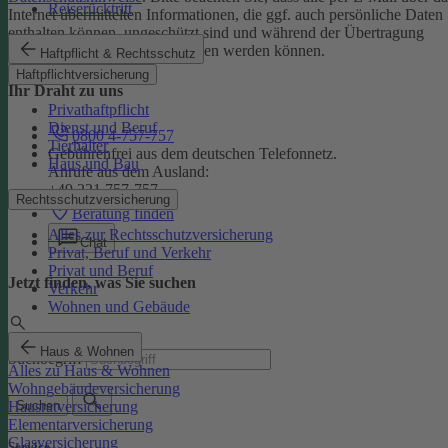
Reiserücktritt
Internet übermittelten Informationen, die ggf. auch persönliche Daten
enthalten können, ungeschützt sind und während der Übertragung
potenziell von Dritten eingesehen werden können.
Haftpflicht & Rechtsschutz
Haftpflichtversicherung
Ihr Draht zu uns
Privathaftpflicht
Dienst und Beruf
0800 4-757-757
Tierhalter
Gebührenfrei aus dem deutschen Telefonnetz.
Haus und Bau
Anrufe aus dem Ausland:
+49 221 757-757
Rechtsschutzversicherung
Beratung finden
Alles zur Rechtsschutzversicherung
Chat
Privat, Beruf und Verkehr
Privat und Beruf
Jetzt finden, was Sie suchen
Verkehr
Wohnen und Gebäude
Haus & Wohnen
Suchbegriff
Alles zu Haus & Wohnen
Wohngebäudeversicherung
Hausratversicherung
Suchen
Elementarversicherung
Glasversicherung
Service