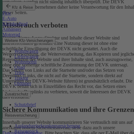
verweisen, werden nicht ständig inhaltlich überprüft. Die DEVK
Versicherungen übernehmen daher keine Verantwortung für den Inhal
Kfz & Reise
dieser Seiten.
Pkw
E-Auto
Missbrauch verboten
Kleinkraftrad
Anhänger
Motorrad
Design, Name, Logo, Struktur und Inhalte dieser Website sind
Weitere Kfz-Versicherungen
urheberrechtlich geschützt. Eine Nutzung dieser ist ohne eine
schriftliche Einwilligung der DEVK nicht gestattet. Auch die
Wohnwagen
Weiterverwendung, die Weiterverarbeitung, das Kopieren und jeglich
Lieferwagen
Reproduktion der Website und ihrer Inhalte sind, auch auszugsweise,
Wohnmobil
ohne eine vorherige schriftliche Zustimmung der DEVK untersagt.
Quad
Das Setzen von Links auf die Startseite und/oder das Setzen von
Trike
Deeplinks (Links, die nicht auf die Startseite, sondern direkt auf
Traktor
Unterseiten der DEVK-Website führen) ist grundsätzlich erlaubt. Die
Oldtimer
DEVK behält sich in Einzelfällen das Recht vor, das Setzen eines
Links oder Deeplinks zu verbieten, soweit die Interessen der DEVK
Zusatzschutz
dies erfordern.
Schutzbrief
Sichere Kommunikation und ihre Grenzen
Reiseversicherung
Innerhalb unserer Website kommunizieren Sie vertraulich mit uns auf
Auslandsreisekrankenversicherung
anerkannt hohem Sicherheitsniveau, siehe dazu auch unsere
Reisegepäck
Datenschutzhinweise
. Bitte beachten Sie, dass alle per E-Mail über da