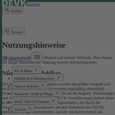
Direkt zum Seiteninhalt
Suche
Service
Nutzungshinweise
Wir freuen uns über Ihren Besuch auf unserer Webseite. Hier finden
meineDEVK
Sie einige Hinweise zur Nutzung unseres Internetangebots.
Kfz & Reise
Niemand ist unfehlbar
Haftpflicht & Rechtsschutz
Die Inhalte der DEVK-Webseiten wurden mit größter Sorgfalt und
Haus & Wohnen
nach bestem Wissen erstellt. Sie werden regelmäßig aktualisiert.
Dennoch können wir keine Gewähr für die Richtigkeit, Vollständigke
Krankheit, Unfall & Pflege
und Aktualität übernehmen. Die DEVK Versicherungen haften daher
Beruf, Alter & Finanzen
in keinem Fall für Schäden oder Folgeschäden, die durch die
Verwendung von Informationen aus den Webseiten der DEVK
Service
entstehen. Fremde Internetseiten, auf die wir durch einen Link