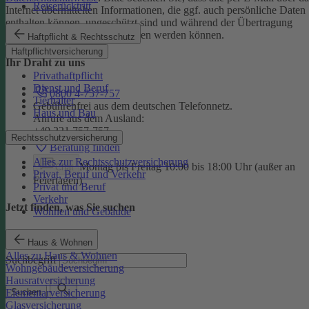
Reiserücktritt
Internet übermittelten Informationen, die ggf. auch persönliche Daten
enthalten können, ungeschützt sind und während der Übertragung
potenziell von Dritten eingesehen werden können.
Haftpflicht & Rechtsschutz
Haftpflichtversicherung
Ihr Draht zu uns
Privathaftpflicht
Dienst und Beruf
0800 4-757-757
Tierhalter
Gebührenfrei aus dem deutschen Telefonnetz.
Haus und Bau
Anrufe aus dem Ausland:
+49 221 757-757
Rechtsschutzversicherung
Beratung finden
Alles zur Rechtsschutzversicherung
Montag bis Freitag 10:00 bis 18:00 Uhr (außer an
Chat
Privat, Beruf und Verkehr
Feiertagen)
Privat und Beruf
Verkehr
Jetzt finden, was Sie suchen
Wohnen und Gebäude
Haus & Wohnen
Alles zu Haus & Wohnen
Suchbegriff
Wohngebäudeversicherung
Hausratversicherung
Elementarversicherung
Suchen
Glasversicherung