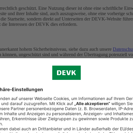
rechtlich geschützt. Eine Nutzung dieser ist ohne eine schriftliche E
ite und ihrer Inhalte sind, auch auszugsweise, ohne eine vorherige s
f die Startseite, sondern direkt auf Unterseiten der DEVK-Website führe
t die Interessen der DEVK dies erfordern.
 anerkannt hohem Sicherheitsniveau, siehe dazu auch unsere
Datenschu
ten können, ungeschützt sind und während der Übertragung potenziell 
iertagen)