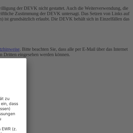
inwilligung der DEVK nicht gestattet. Auch die Weiterverwendung, die
chriftliche Zustimmung der DEVK untersagt.
Das Setzen von Links auf
n) ist grundsätzlich erlaubt. Die DEVK behält sich in Einzelfällen das
tzhinweise
. Bitte beachten Sie, dass alle per E-Mail über das Internet
von Dritten eingesehen werden können.