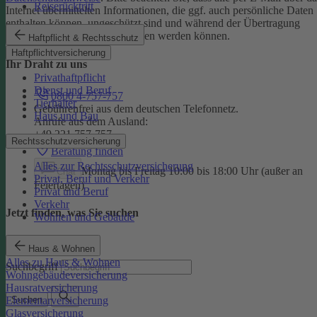
Reiserücktritt
Internet übermittelten Informationen, die ggf. auch persönliche Daten
enthalten können, ungeschützt sind und während der Übertragung
potenziell von Dritten eingesehen werden können.
Haftpflicht & Rechtsschutz
Haftpflichtversicherung
Ihr Draht zu uns
Privathaftpflicht
Dienst und Beruf
0800 4-757-757
Tierhalter
Gebührenfrei aus dem deutschen Telefonnetz.
Haus und Bau
Anrufe aus dem Ausland:
+49 221 757-757
Rechtsschutzversicherung
Beratung finden
Alles zur Rechtsschutzversicherung
Montag bis Freitag 10:00 bis 18:00 Uhr (außer an
Chat
Privat, Beruf und Verkehr
Feiertagen)
Privat und Beruf
Verkehr
Jetzt finden, was Sie suchen
Wohnen und Gebäude
Haus & Wohnen
Alles zu Haus & Wohnen
Suchbegriff
Wohngebäudeversicherung
Hausratversicherung
Elementarversicherung
Suchen
Glasversicherung