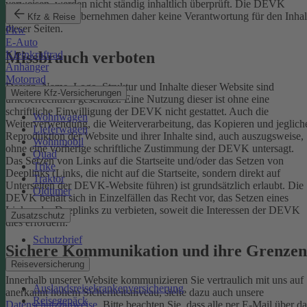
verweisen, werden nicht ständig inhaltlich überprüft. Die DEVK
Versicherungen übernehmen daher keine Verantwortung für den Inhal
Kfz & Reise
dieser Seiten.
Pkw
E-Auto
Missbrauch verboten
Kleinkraftrad
Anhänger
Motorrad
Design, Name, Logo, Struktur und Inhalte dieser Website sind
Weitere Kfz-Versicherungen
urheberrechtlich geschützt. Eine Nutzung dieser ist ohne eine
schriftliche Einwilligung der DEVK nicht gestattet. Auch die
Wohnwagen
Weiterverwendung, die Weiterverarbeitung, das Kopieren und jeglich
Lieferwagen
Reproduktion der Website und ihrer Inhalte sind, auch auszugsweise,
Wohnmobil
ohne eine vorherige schriftliche Zustimmung der DEVK untersagt.
Quad
Das Setzen von Links auf die Startseite und/oder das Setzen von
Trike
Deeplinks (Links, die nicht auf die Startseite, sondern direkt auf
Traktor
Unterseiten der DEVK-Website führen) ist grundsätzlich erlaubt. Die
Oldtimer
DEVK behält sich in Einzelfällen das Recht vor, das Setzen eines
Links oder Deeplinks zu verbieten, soweit die Interessen der DEVK
Zusatzschutz
dies erfordern.
Schutzbrief
Sichere Kommunikation und ihre Grenzen
Reiseversicherung
Innerhalb unserer Website kommunizieren Sie vertraulich mit uns auf
Auslandsreisekrankenversicherung
anerkannt hohem Sicherheitsniveau, siehe dazu auch unsere
Reisegepäck
Datenschutzhinweise
. Bitte beachten Sie, dass alle per E-Mail über da