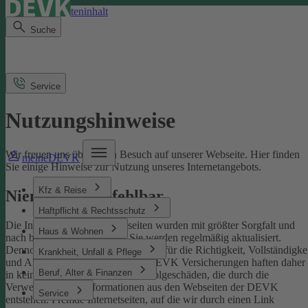
Direkt zum Seiteninhalt
Suche
Service
Nutzungshinweise
Wir freuen uns über Ihren Besuch auf unserer Webseite. Hier finden
meineDEVK
Sie einige Hinweise zur Nutzung unseres Internetangebots.
Kfz & Reise
Niemand ist unfehlbar
Haftpflicht & Rechtsschutz
Die Inhalte der DEVK-Webseiten wurden mit größter Sorgfalt und
Haus & Wohnen
nach bestem Wissen erstellt. Sie werden regelmäßig aktualisiert.
Dennoch können wir keine Gewähr für die Richtigkeit, Vollständigke
Krankheit, Unfall & Pflege
und Aktualität übernehmen. Die DEVK Versicherungen haften daher
Beruf, Alter & Finanzen
in keinem Fall für Schäden oder Folgeschäden, die durch die
Verwendung von Informationen aus den Webseiten der DEVK
Service
entstehen. Fremde Internetseiten, auf die wir durch einen Link