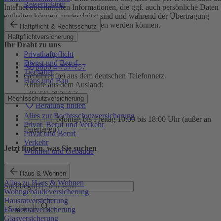
Reiserücktritt
Internet übermittelten Informationen, die ggf. auch persönliche Daten
enthalten können, ungeschützt sind und während der Übertragung
potenziell von Dritten eingesehen werden können.
Haftpflicht & Rechtsschutz
Haftpflichtversicherung
Ihr Draht zu uns
Privathaftpflicht
Dienst und Beruf
0800 4-757-757
Tierhalter
Gebührenfrei aus dem deutschen Telefonnetz.
Haus und Bau
Anrufe aus dem Ausland:
+49 221 757-757
Rechtsschutzversicherung
Beratung finden
Alles zur Rechtsschutzversicherung
Montag bis Freitag 10:00 bis 18:00 Uhr (außer an
Chat
Privat, Beruf und Verkehr
Feiertagen)
Privat und Beruf
Verkehr
Jetzt finden, was Sie suchen
Wohnen und Gebäude
Haus & Wohnen
Alles zu Haus & Wohnen
Suchbegriff
Wohngebäudeversicherung
Hausratversicherung
Elementarversicherung
Suchen
Glasversicherung