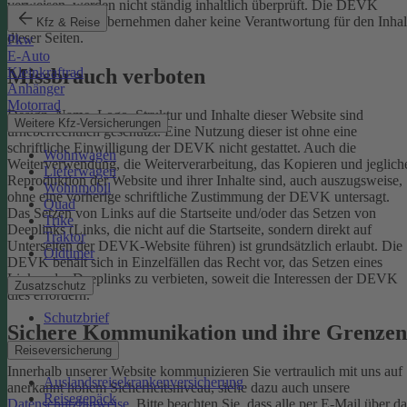
verweisen, werden nicht ständig inhaltlich überprüft. Die DEVK
Versicherungen übernehmen daher keine Verantwortung für den Inhal
Kfz & Reise
dieser Seiten.
Pkw
E-Auto
Missbrauch verboten
Kleinkraftrad
Anhänger
Motorrad
Design, Name, Logo, Struktur und Inhalte dieser Website sind
Weitere Kfz-Versicherungen
urheberrechtlich geschützt. Eine Nutzung dieser ist ohne eine
schriftliche Einwilligung der DEVK nicht gestattet. Auch die
Wohnwagen
Weiterverwendung, die Weiterverarbeitung, das Kopieren und jeglich
Lieferwagen
Reproduktion der Website und ihrer Inhalte sind, auch auszugsweise,
Wohnmobil
ohne eine vorherige schriftliche Zustimmung der DEVK untersagt.
Quad
Das Setzen von Links auf die Startseite und/oder das Setzen von
Trike
Deeplinks (Links, die nicht auf die Startseite, sondern direkt auf
Traktor
Unterseiten der DEVK-Website führen) ist grundsätzlich erlaubt. Die
Oldtimer
DEVK behält sich in Einzelfällen das Recht vor, das Setzen eines
Links oder Deeplinks zu verbieten, soweit die Interessen der DEVK
Zusatzschutz
dies erfordern.
Schutzbrief
Sichere Kommunikation und ihre Grenzen
Reiseversicherung
Innerhalb unserer Website kommunizieren Sie vertraulich mit uns auf
Auslandsreisekrankenversicherung
anerkannt hohem Sicherheitsniveau, siehe dazu auch unsere
Reisegepäck
Datenschutzhinweise
. Bitte beachten Sie, dass alle per E-Mail über da