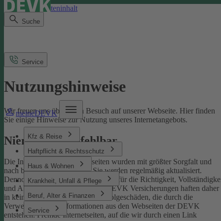
Direkt zum Seiteninhalt
Suche
Service
Nutzungshinweise
Wir freuen uns über Ihren Besuch auf unserer Webseite. Hier finden
meineDEVK
Sie einige Hinweise zur Nutzung unseres Internetangebots.
Kfz & Reise
Niemand ist unfehlbar
Haftpflicht & Rechtsschutz
Die Inhalte der DEVK-Webseiten wurden mit größter Sorgfalt und
Haus & Wohnen
nach bestem Wissen erstellt. Sie werden regelmäßig aktualisiert.
Dennoch können wir keine Gewähr für die Richtigkeit, Vollständigke
Krankheit, Unfall & Pflege
und Aktualität übernehmen. Die DEVK Versicherungen haften daher
Beruf, Alter & Finanzen
in keinem Fall für Schäden oder Folgeschäden, die durch die
Verwendung von Informationen aus den Webseiten der DEVK
Service
entstehen. Fremde Internetseiten, auf die wir durch einen Link