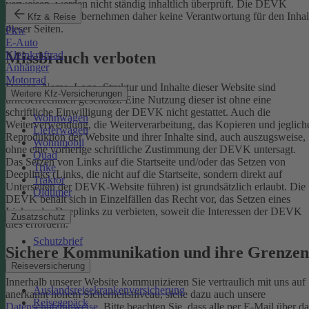
verweisen, werden nicht ständig inhaltlich überprüft. Die DEVK
Versicherungen übernehmen daher keine Verantwortung für den Inhal
Kfz & Reise
dieser Seiten.
Pkw
E-Auto
Missbrauch verboten
Kleinkraftrad
Anhänger
Motorrad
Design, Name, Logo, Struktur und Inhalte dieser Website sind
Weitere Kfz-Versicherungen
urheberrechtlich geschützt. Eine Nutzung dieser ist ohne eine
schriftliche Einwilligung der DEVK nicht gestattet. Auch die
Wohnwagen
Weiterverwendung, die Weiterverarbeitung, das Kopieren und jeglich
Lieferwagen
Reproduktion der Website und ihrer Inhalte sind, auch auszugsweise,
Wohnmobil
ohne eine vorherige schriftliche Zustimmung der DEVK untersagt.
Quad
Das Setzen von Links auf die Startseite und/oder das Setzen von
Trike
Deeplinks (Links, die nicht auf die Startseite, sondern direkt auf
Traktor
Unterseiten der DEVK-Website führen) ist grundsätzlich erlaubt. Die
Oldtimer
DEVK behält sich in Einzelfällen das Recht vor, das Setzen eines
Links oder Deeplinks zu verbieten, soweit die Interessen der DEVK
Zusatzschutz
dies erfordern.
Schutzbrief
Sichere Kommunikation und ihre Grenzen
Reiseversicherung
Innerhalb unserer Website kommunizieren Sie vertraulich mit uns auf
Auslandsreisekrankenversicherung
anerkannt hohem Sicherheitsniveau, siehe dazu auch unsere
Reisegepäck
Datenschutzhinweise
. Bitte beachten Sie, dass alle per E-Mail über da