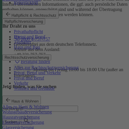
Reiserücktritt
Internet übermittelten Informationen, die ggf. auch persönliche Daten
enthalten können, ungeschützt sind und während der Übertragung
potenziell von Dritten eingesehen werden können.
Haftpflicht & Rechtsschutz
Haftpflichtversicherung
Ihr Draht zu uns
Privathaftpflicht
Dienst und Beruf
0800 4-757-757
Tierhalter
Gebührenfrei aus dem deutschen Telefonnetz.
Haus und Bau
Anrufe aus dem Ausland:
+49 221 757-757
Rechtsschutzversicherung
Beratung finden
Alles zur Rechtsschutzversicherung
Montag bis Freitag 10:00 bis 18:00 Uhr (außer an
Chat
Privat, Beruf und Verkehr
Feiertagen)
Privat und Beruf
Verkehr
Jetzt finden, was Sie suchen
Wohnen und Gebäude
Haus & Wohnen
Alles zu Haus & Wohnen
Suchbegriff
Wohngebäudeversicherung
Hausratversicherung
Elementarversicherung
Suchen
Glasversicherung