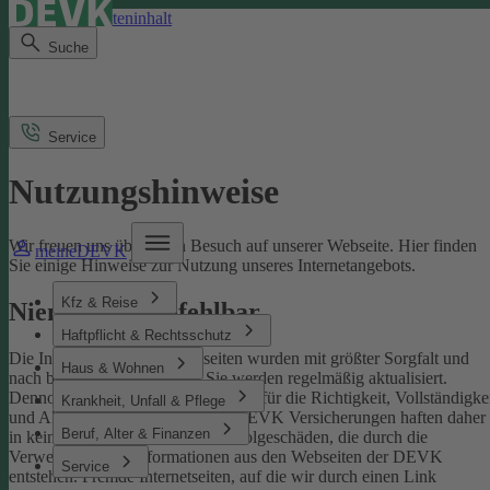
Direkt zum Seiteninhalt
Suche
Service
Nutzungshinweise
Wir freuen uns über Ihren Besuch auf unserer Webseite. Hier finden
meineDEVK
Sie einige Hinweise zur Nutzung unseres Internetangebots.
Kfz & Reise
Niemand ist unfehlbar
Haftpflicht & Rechtsschutz
Die Inhalte der DEVK-Webseiten wurden mit größter Sorgfalt und
Haus & Wohnen
nach bestem Wissen erstellt. Sie werden regelmäßig aktualisiert.
Dennoch können wir keine Gewähr für die Richtigkeit, Vollständigke
Krankheit, Unfall & Pflege
und Aktualität übernehmen. Die DEVK Versicherungen haften daher
Beruf, Alter & Finanzen
in keinem Fall für Schäden oder Folgeschäden, die durch die
Verwendung von Informationen aus den Webseiten der DEVK
Service
entstehen. Fremde Internetseiten, auf die wir durch einen Link