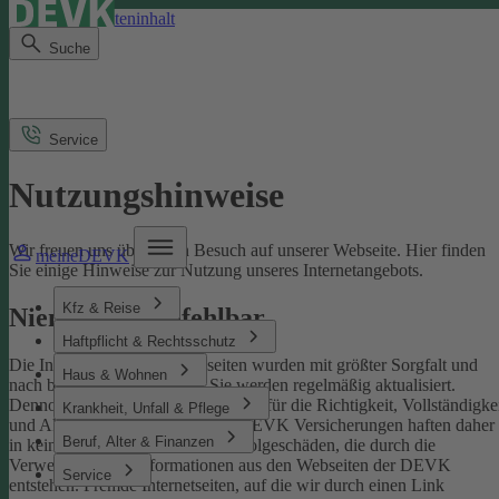
Direkt zum Seiteninhalt
Suche
Service
Nutzungshinweise
Wir freuen uns über Ihren Besuch auf unserer Webseite. Hier finden
meineDEVK
Sie einige Hinweise zur Nutzung unseres Internetangebots.
Kfz & Reise
Niemand ist unfehlbar
Haftpflicht & Rechtsschutz
Die Inhalte der DEVK-Webseiten wurden mit größter Sorgfalt und
Haus & Wohnen
nach bestem Wissen erstellt. Sie werden regelmäßig aktualisiert.
Dennoch können wir keine Gewähr für die Richtigkeit, Vollständigke
Krankheit, Unfall & Pflege
und Aktualität übernehmen. Die DEVK Versicherungen haften daher
Beruf, Alter & Finanzen
in keinem Fall für Schäden oder Folgeschäden, die durch die
Verwendung von Informationen aus den Webseiten der DEVK
Service
entstehen. Fremde Internetseiten, auf die wir durch einen Link