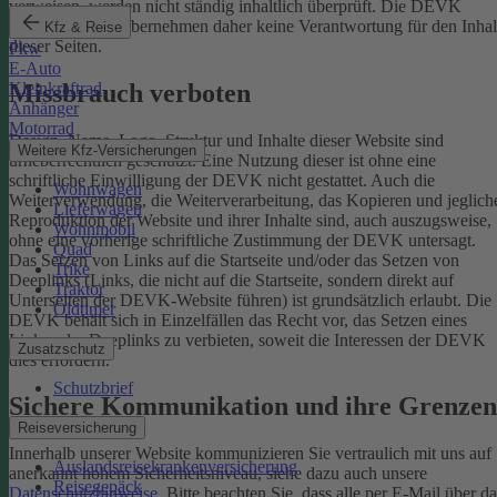
verweisen, werden nicht ständig inhaltlich überprüft. Die DEVK
Versicherungen übernehmen daher keine Verantwortung für den Inhal
Kfz & Reise
dieser Seiten.
Pkw
E-Auto
Missbrauch verboten
Kleinkraftrad
Anhänger
Motorrad
Design, Name, Logo, Struktur und Inhalte dieser Website sind
Weitere Kfz-Versicherungen
urheberrechtlich geschützt. Eine Nutzung dieser ist ohne eine
schriftliche Einwilligung der DEVK nicht gestattet. Auch die
Wohnwagen
Weiterverwendung, die Weiterverarbeitung, das Kopieren und jeglich
Lieferwagen
Reproduktion der Website und ihrer Inhalte sind, auch auszugsweise,
Wohnmobil
ohne eine vorherige schriftliche Zustimmung der DEVK untersagt.
Quad
Das Setzen von Links auf die Startseite und/oder das Setzen von
Trike
Deeplinks (Links, die nicht auf die Startseite, sondern direkt auf
Traktor
Unterseiten der DEVK-Website führen) ist grundsätzlich erlaubt. Die
Oldtimer
DEVK behält sich in Einzelfällen das Recht vor, das Setzen eines
Links oder Deeplinks zu verbieten, soweit die Interessen der DEVK
Zusatzschutz
dies erfordern.
Schutzbrief
Sichere Kommunikation und ihre Grenzen
Reiseversicherung
Innerhalb unserer Website kommunizieren Sie vertraulich mit uns auf
Auslandsreisekrankenversicherung
anerkannt hohem Sicherheitsniveau, siehe dazu auch unsere
Reisegepäck
Datenschutzhinweise
. Bitte beachten Sie, dass alle per E-Mail über da