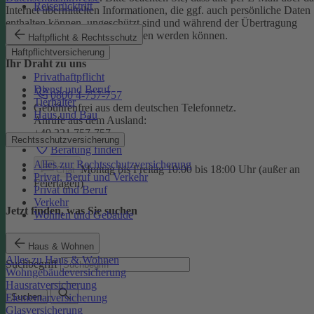
Reiserücktritt
Internet übermittelten Informationen, die ggf. auch persönliche Daten
enthalten können, ungeschützt sind und während der Übertragung
potenziell von Dritten eingesehen werden können.
Haftpflicht & Rechtsschutz
Haftpflichtversicherung
Ihr Draht zu uns
Privathaftpflicht
Dienst und Beruf
0800 4-757-757
Tierhalter
Gebührenfrei aus dem deutschen Telefonnetz.
Haus und Bau
Anrufe aus dem Ausland:
+49 221 757-757
Rechtsschutzversicherung
Beratung finden
Alles zur Rechtsschutzversicherung
Montag bis Freitag 10:00 bis 18:00 Uhr (außer an
Chat
Privat, Beruf und Verkehr
Feiertagen)
Privat und Beruf
Verkehr
Jetzt finden, was Sie suchen
Wohnen und Gebäude
Haus & Wohnen
Alles zu Haus & Wohnen
Suchbegriff
Wohngebäudeversicherung
Hausratversicherung
Elementarversicherung
Suchen
Glasversicherung