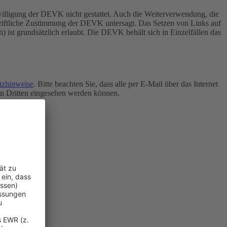
inwilligung der DEVK nicht gestattet. Auch die Weiterverwendung, die
chriftliche Zustimmung der DEVK untersagt.
Das Setzen von Links auf
n) ist grundsätzlich erlaubt. Die DEVK behält sich in Einzelfällen das
tzhinweise
. Bitte beachten Sie, dass alle per E-Mail über das Internet
von Dritten eingesehen werden können.