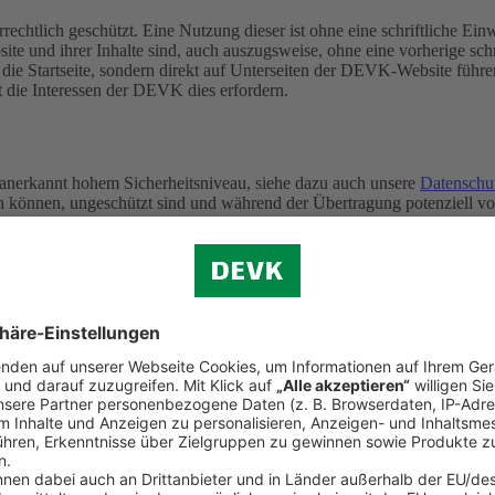
rechtlich geschützt. Eine Nutzung dieser ist ohne eine schriftliche E
ite und ihrer Inhalte sind, auch auszugsweise, ohne eine vorherige s
f die Startseite, sondern direkt auf Unterseiten der DEVK-Website führe
t die Interessen der DEVK dies erfordern.
 anerkannt hohem Sicherheitsniveau, siehe dazu auch unsere
Datenschu
ten können, ungeschützt sind und während der Übertragung potenziell 
iertagen)