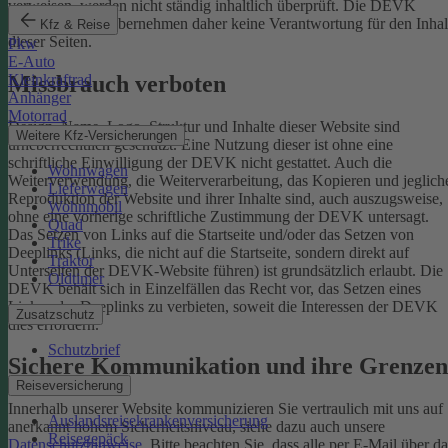
verweisen, werden nicht ständig inhaltlich überprüft. Die DEVK
Versicherungen übernehmen daher keine Verantwortung für den Inhal
Kfz & Reise
dieser Seiten.
Pkw
E-Auto
Missbrauch verboten
Kleinkraftrad
Anhänger
Motorrad
Design, Name, Logo, Struktur und Inhalte dieser Website sind
Weitere Kfz-Versicherungen
urheberrechtlich geschützt. Eine Nutzung dieser ist ohne eine
schriftliche Einwilligung der DEVK nicht gestattet. Auch die
Wohnwagen
Weiterverwendung, die Weiterverarbeitung, das Kopieren und jeglich
Lieferwagen
Reproduktion der Website und ihrer Inhalte sind, auch auszugsweise,
Wohnmobil
ohne eine vorherige schriftliche Zustimmung der DEVK untersagt.
Quad
Das Setzen von Links auf die Startseite und/oder das Setzen von
Trike
Deeplinks (Links, die nicht auf die Startseite, sondern direkt auf
Traktor
Unterseiten der DEVK-Website führen) ist grundsätzlich erlaubt. Die
Oldtimer
DEVK behält sich in Einzelfällen das Recht vor, das Setzen eines
Links oder Deeplinks zu verbieten, soweit die Interessen der DEVK
Zusatzschutz
dies erfordern.
Schutzbrief
Sichere Kommunikation und ihre Grenzen
Reiseversicherung
Innerhalb unserer Website kommunizieren Sie vertraulich mit uns auf
Auslandsreisekrankenversicherung
anerkannt hohem Sicherheitsniveau, siehe dazu auch unsere
Reisegepäck
Datenschutzhinweise
. Bitte beachten Sie, dass alle per E-Mail über da