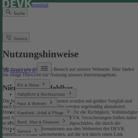
Direkt zum Seiteninhalt
Suche
Service
Nutzungshinweise
Wir freuen uns über Ihren Besuch auf unserer Webseite. Hier finden
meineDEVK
Sie einige Hinweise zur Nutzung unseres Internetangebots.
Kfz & Reise
Niemand ist unfehlbar
Haftpflicht & Rechtsschutz
Die Inhalte der DEVK-Webseiten wurden mit größter Sorgfalt und
Haus & Wohnen
nach bestem Wissen erstellt. Sie werden regelmäßig aktualisiert.
Dennoch können wir keine Gewähr für die Richtigkeit, Vollständigke
Krankheit, Unfall & Pflege
und Aktualität übernehmen. Die DEVK Versicherungen haften daher
Beruf, Alter & Finanzen
in keinem Fall für Schäden oder Folgeschäden, die durch die
Verwendung von Informationen aus den Webseiten der DEVK
Service
entstehen. Fremde Internetseiten, auf die wir durch einen Link