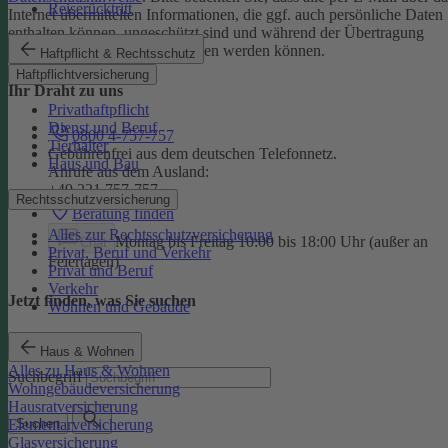
Reiserücktritt
Internet übermittelten Informationen, die ggf. auch persönliche Daten
enthalten können, ungeschützt sind und während der Übertragung
potenziell von Dritten eingesehen werden können.
Haftpflicht & Rechtsschutz
Haftpflichtversicherung
Ihr Draht zu uns
Privathaftpflicht
Dienst und Beruf
0800 4-757-757
Tierhalter
Gebührenfrei aus dem deutschen Telefonnetz.
Haus und Bau
Anrufe aus dem Ausland:
+49 221 757-757
Rechtsschutzversicherung
Beratung finden
Alles zur Rechtsschutzversicherung
Montag bis Freitag 10:00 bis 18:00 Uhr (außer an
Chat
Privat, Beruf und Verkehr
Feiertagen)
Privat und Beruf
Verkehr
Jetzt finden, was Sie suchen
Wohnen und Gebäude
Haus & Wohnen
Alles zu Haus & Wohnen
Suchbegriff
Wohngebäudeversicherung
Hausratversicherung
Elementarversicherung
Suchen
Glasversicherung