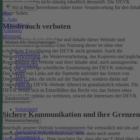
verweisen, werden nicht ständig inhaltlich überprüft. Die DEVK
Versicherungen übernehmen daher keine Verantwortung für den Inhal
Kfz & Reise
dieser Seiten.
Pkw
E-Auto
Missbrauch verboten
Kleinkraftrad
Anhänger
Motorrad
Design, Name, Logo, Struktur und Inhalte dieser Website sind
Weitere Kfz-Versicherungen
urheberrechtlich geschützt. Eine Nutzung dieser ist ohne eine
schriftliche Einwilligung der DEVK nicht gestattet. Auch die
Wohnwagen
Weiterverwendung, die Weiterverarbeitung, das Kopieren und jeglich
Lieferwagen
Reproduktion der Website und ihrer Inhalte sind, auch auszugsweise,
Wohnmobil
ohne eine vorherige schriftliche Zustimmung der DEVK untersagt.
Quad
Das Setzen von Links auf die Startseite und/oder das Setzen von
Trike
Deeplinks (Links, die nicht auf die Startseite, sondern direkt auf
Traktor
Unterseiten der DEVK-Website führen) ist grundsätzlich erlaubt. Die
Oldtimer
DEVK behält sich in Einzelfällen das Recht vor, das Setzen eines
Links oder Deeplinks zu verbieten, soweit die Interessen der DEVK
Zusatzschutz
dies erfordern.
Schutzbrief
Sichere Kommunikation und ihre Grenzen
Reiseversicherung
Innerhalb unserer Website kommunizieren Sie vertraulich mit uns auf
Auslandsreisekrankenversicherung
anerkannt hohem Sicherheitsniveau, siehe dazu auch unsere
Reisegepäck
Datenschutzhinweise
. Bitte beachten Sie, dass alle per E-Mail über da