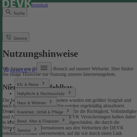
Direkt zum Seiteninhalt
Suche
Service
Nutzungshinweise
Wir freuen uns über Ihren Besuch auf unserer Webseite. Hier finden
meineDEVK
Sie einige Hinweise zur Nutzung unseres Internetangebots.
Kfz & Reise
Niemand ist unfehlbar
Haftpflicht & Rechtsschutz
Die Inhalte der DEVK-Webseiten wurden mit größter Sorgfalt und
Haus & Wohnen
nach bestem Wissen erstellt. Sie werden regelmäßig aktualisiert.
Dennoch können wir keine Gewähr für die Richtigkeit, Vollständigke
Krankheit, Unfall & Pflege
und Aktualität übernehmen. Die DEVK Versicherungen haften daher
Beruf, Alter & Finanzen
in keinem Fall für Schäden oder Folgeschäden, die durch die
Verwendung von Informationen aus den Webseiten der DEVK
Service
entstehen. Fremde Internetseiten, auf die wir durch einen Link