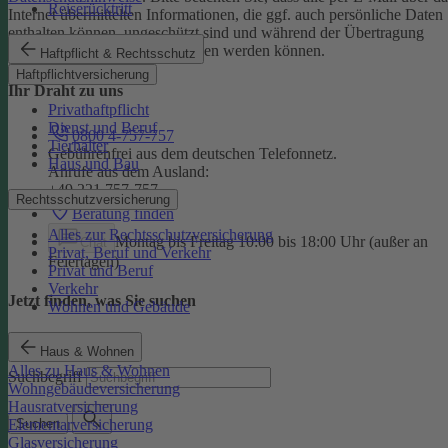
Reiserücktritt
Internet übermittelten Informationen, die ggf. auch persönliche Daten
enthalten können, ungeschützt sind und während der Übertragung
potenziell von Dritten eingesehen werden können.
Haftpflicht & Rechtsschutz
Haftpflichtversicherung
Ihr Draht zu uns
Privathaftpflicht
Dienst und Beruf
0800 4-757-757
Tierhalter
Gebührenfrei aus dem deutschen Telefonnetz.
Haus und Bau
Anrufe aus dem Ausland:
+49 221 757-757
Rechtsschutzversicherung
Beratung finden
Alles zur Rechtsschutzversicherung
Montag bis Freitag 10:00 bis 18:00 Uhr (außer an
Chat
Privat, Beruf und Verkehr
Feiertagen)
Privat und Beruf
Verkehr
Jetzt finden, was Sie suchen
Wohnen und Gebäude
Haus & Wohnen
Alles zu Haus & Wohnen
Suchbegriff
Wohngebäudeversicherung
Hausratversicherung
Elementarversicherung
Suchen
Glasversicherung