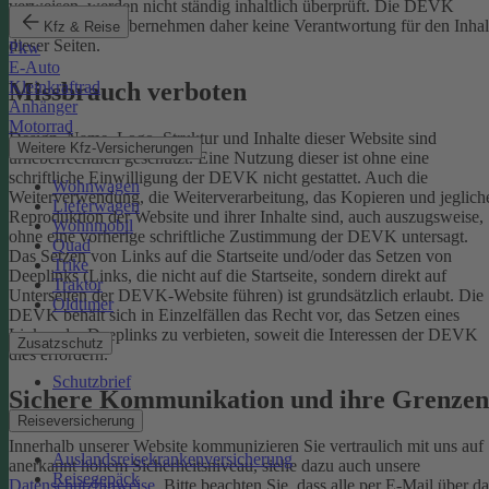
verweisen, werden nicht ständig inhaltlich überprüft. Die DEVK
Versicherungen übernehmen daher keine Verantwortung für den Inhal
Kfz & Reise
dieser Seiten.
Pkw
E-Auto
Missbrauch verboten
Kleinkraftrad
Anhänger
Motorrad
Design, Name, Logo, Struktur und Inhalte dieser Website sind
Weitere Kfz-Versicherungen
urheberrechtlich geschützt. Eine Nutzung dieser ist ohne eine
schriftliche Einwilligung der DEVK nicht gestattet. Auch die
Wohnwagen
Weiterverwendung, die Weiterverarbeitung, das Kopieren und jeglich
Lieferwagen
Reproduktion der Website und ihrer Inhalte sind, auch auszugsweise,
Wohnmobil
ohne eine vorherige schriftliche Zustimmung der DEVK untersagt.
Quad
Das Setzen von Links auf die Startseite und/oder das Setzen von
Trike
Deeplinks (Links, die nicht auf die Startseite, sondern direkt auf
Traktor
Unterseiten der DEVK-Website führen) ist grundsätzlich erlaubt. Die
Oldtimer
DEVK behält sich in Einzelfällen das Recht vor, das Setzen eines
Links oder Deeplinks zu verbieten, soweit die Interessen der DEVK
Zusatzschutz
dies erfordern.
Schutzbrief
Sichere Kommunikation und ihre Grenzen
Reiseversicherung
Innerhalb unserer Website kommunizieren Sie vertraulich mit uns auf
Auslandsreisekrankenversicherung
anerkannt hohem Sicherheitsniveau, siehe dazu auch unsere
Reisegepäck
Datenschutzhinweise
. Bitte beachten Sie, dass alle per E-Mail über da