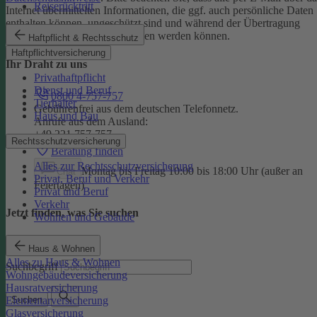
Reiserücktritt
Internet übermittelten Informationen, die ggf. auch persönliche Daten
enthalten können, ungeschützt sind und während der Übertragung
potenziell von Dritten eingesehen werden können.
Haftpflicht & Rechtsschutz
Haftpflichtversicherung
Ihr Draht zu uns
Privathaftpflicht
Dienst und Beruf
0800 4-757-757
Tierhalter
Gebührenfrei aus dem deutschen Telefonnetz.
Haus und Bau
Anrufe aus dem Ausland:
+49 221 757-757
Rechtsschutzversicherung
Beratung finden
Alles zur Rechtsschutzversicherung
Montag bis Freitag 10:00 bis 18:00 Uhr (außer an
Chat
Privat, Beruf und Verkehr
Feiertagen)
Privat und Beruf
Verkehr
Jetzt finden, was Sie suchen
Wohnen und Gebäude
Haus & Wohnen
Alles zu Haus & Wohnen
Suchbegriff
Wohngebäudeversicherung
Hausratversicherung
Elementarversicherung
Suchen
Glasversicherung