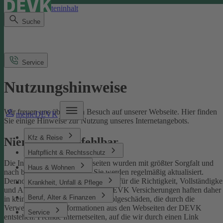
Direkt zum Seiteninhalt
Suche
Service
Nutzungshinweise
Wir freuen uns über Ihren Besuch auf unserer Webseite. Hier finden
meineDEVK
Sie einige Hinweise zur Nutzung unseres Internetangebots.
Kfz & Reise
Niemand ist unfehlbar
Haftpflicht & Rechtsschutz
Die Inhalte der DEVK-Webseiten wurden mit größter Sorgfalt und
Haus & Wohnen
nach bestem Wissen erstellt. Sie werden regelmäßig aktualisiert.
Dennoch können wir keine Gewähr für die Richtigkeit, Vollständigke
Krankheit, Unfall & Pflege
und Aktualität übernehmen. Die DEVK Versicherungen haften daher
Beruf, Alter & Finanzen
in keinem Fall für Schäden oder Folgeschäden, die durch die
Verwendung von Informationen aus den Webseiten der DEVK
Service
entstehen. Fremde Internetseiten, auf die wir durch einen Link