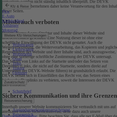
verweisen, werden nicht ständig inhaltlich überprüft. Die DEVK
Versicherungen übernehmen daher keine Verantwortung für den Inhal
Kfz & Reise
dieser Seiten.
Pkw
E-Auto
Missbrauch verboten
Kleinkraftrad
Anhänger
Motorrad
Design, Name, Logo, Struktur und Inhalte dieser Website sind
Weitere Kfz-Versicherungen
urheberrechtlich geschützt. Eine Nutzung dieser ist ohne eine
schriftliche Einwilligung der DEVK nicht gestattet. Auch die
Wohnwagen
Weiterverwendung, die Weiterverarbeitung, das Kopieren und jeglich
Lieferwagen
Reproduktion der Website und ihrer Inhalte sind, auch auszugsweise,
Wohnmobil
ohne eine vorherige schriftliche Zustimmung der DEVK untersagt.
Quad
Das Setzen von Links auf die Startseite und/oder das Setzen von
Trike
Deeplinks (Links, die nicht auf die Startseite, sondern direkt auf
Traktor
Unterseiten der DEVK-Website führen) ist grundsätzlich erlaubt. Die
Oldtimer
DEVK behält sich in Einzelfällen das Recht vor, das Setzen eines
Links oder Deeplinks zu verbieten, soweit die Interessen der DEVK
Zusatzschutz
dies erfordern.
Schutzbrief
Sichere Kommunikation und ihre Grenzen
Reiseversicherung
Innerhalb unserer Website kommunizieren Sie vertraulich mit uns auf
Auslandsreisekrankenversicherung
anerkannt hohem Sicherheitsniveau, siehe dazu auch unsere
Reisegepäck
Datenschutzhinweise
. Bitte beachten Sie, dass alle per E-Mail über da