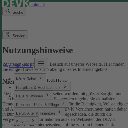
Direkt zum Seiteninhalt
Suche
Service
Nutzungshinweise
Wir freuen uns über Ihren Besuch auf unserer Webseite. Hier finden
meineDEVK
Sie einige Hinweise zur Nutzung unseres Internetangebots.
Kfz & Reise
Niemand ist unfehlbar
Haftpflicht & Rechtsschutz
Die Inhalte der DEVK-Webseiten wurden mit größter Sorgfalt und
Haus & Wohnen
nach bestem Wissen erstellt. Sie werden regelmäßig aktualisiert.
Dennoch können wir keine Gewähr für die Richtigkeit, Vollständigke
Krankheit, Unfall & Pflege
und Aktualität übernehmen. Die DEVK Versicherungen haften daher
Beruf, Alter & Finanzen
in keinem Fall für Schäden oder Folgeschäden, die durch die
Verwendung von Informationen aus den Webseiten der DEVK
Service
entstehen. Fremde Internetseiten, auf die wir durch einen Link