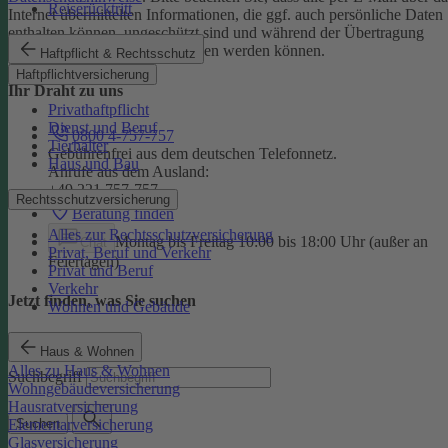
Reiserücktritt
Internet übermittelten Informationen, die ggf. auch persönliche Daten
enthalten können, ungeschützt sind und während der Übertragung
potenziell von Dritten eingesehen werden können.
Haftpflicht & Rechtsschutz
Haftpflichtversicherung
Ihr Draht zu uns
Privathaftpflicht
Dienst und Beruf
0800 4-757-757
Tierhalter
Gebührenfrei aus dem deutschen Telefonnetz.
Haus und Bau
Anrufe aus dem Ausland:
+49 221 757-757
Rechtsschutzversicherung
Beratung finden
Alles zur Rechtsschutzversicherung
Montag bis Freitag 10:00 bis 18:00 Uhr (außer an
Chat
Privat, Beruf und Verkehr
Feiertagen)
Privat und Beruf
Verkehr
Jetzt finden, was Sie suchen
Wohnen und Gebäude
Haus & Wohnen
Alles zu Haus & Wohnen
Suchbegriff
Wohngebäudeversicherung
Hausratversicherung
Elementarversicherung
Suchen
Glasversicherung