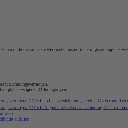
gischen und/oder sozialen Merkmalen unser Sicherungsvermögen sowie
nserem Sicherungsvermögen.
hhaltigkeitsbezogenen Offenlegungen:
erungsvermögen (DEVK Lebensversicherungsverein a.G.) herunterlad
herungsvermögen (DEVK Allgemeine Lebensversicherung AG) herunter
ufrufen
haltig aufrufen