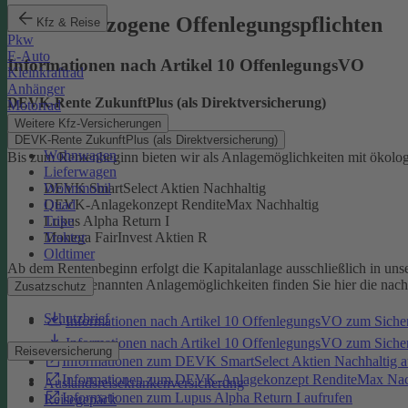
Produktbezogene Offenlegungspflichten
Kfz & Reise
Pkw
E-Auto
Informationen nach Artikel 10 OffenlegungsVO
Kleinkraftrad
Anhänger
DEVK-Rente ZukunftPlus (als Direktversicherung)
Motorrad
Weitere Kfz-Versicherungen
DEVK-Rente ZukunftPlus (als Direktversicherung)
Wohnwagen
Bis zum Rentenbeginn bieten wir als Anlagemöglichkeiten mit ökolo
Lieferwagen
Wohnmobil
DEVK SmartSelect Aktien Nachhaltig
Quad
DEVK-Anlagekonzept RenditeMax Nachhaltig
Trike
Lupus Alpha Return I
Traktor
Monega FairInvest Aktien R
Oldtimer
Ab dem Rentenbeginn erfolgt die Kapitalanlage ausschließlich in u
Zu den oben genannten Anlagemöglichkeiten finden Sie hier die nac
Zusatzschutz
Schutzbrief
Informationen nach Artikel 10 OffenlegungsVO zum Sich
Informationen nach Artikel 10 OffenlegungsVO zum Sic
Reiseversicherung
Informationen zum DEVK SmartSelect Aktien Nachhaltig a
Informationen zum DEVK-Anlagekonzept RenditeMax Nach
Auslandsreisekrankenversicherung
Informationen zum Lupus Alpha Return I aufrufen
Reisegepäck