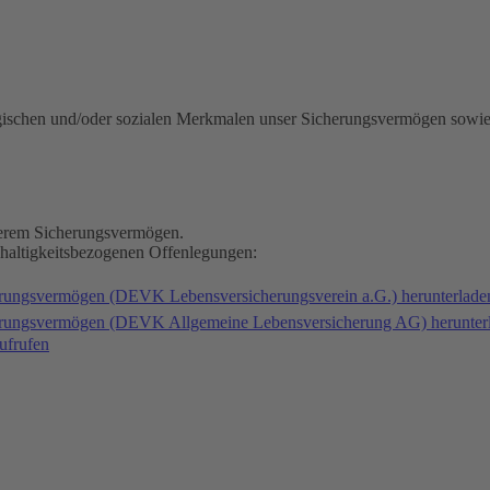
gischen und/oder sozialen Merkmalen unser Sicherungsvermögen sowie
nserem Sicherungsvermögen.
hhaltigkeitsbezogenen Offenlegungen:
erungsvermögen (DEVK Lebensversicherungsverein a.G.) herunterlad
herungsvermögen (DEVK Allgemeine Lebensversicherung AG) herunter
ufrufen