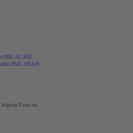
en (PDF, 187 KB)
laden (PDF, 188 KB)
 folgende Fonds an: