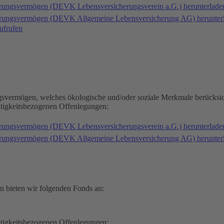
erungsvermögen (DEVK Lebensversicherungsverein a.G.) herunterlad
herungsvermögen (DEVK Allgemeine Lebensversicherung AG) herunter
ufrufen
gsvermögen, welches ökologische und/oder soziale Merkmale berücksic
ltigkeitsbezogenen Offenlegungen:
erungsvermögen (DEVK Lebensversicherungsverein a.G.) herunterlad
herungsvermögen (DEVK Allgemeine Lebensversicherung AG) herunter
n bieten wir folgenden Fonds an:
ltigkeitsbezogenen Offenlegungen: