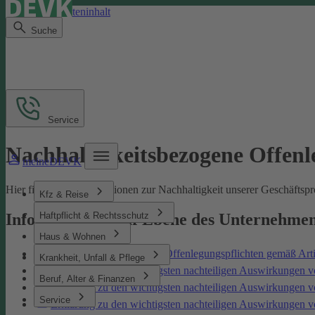
Direkt zum Seiteninhalt
Suche
Service
Nachhaltigkeitsbezogene Offen
meineDEVK
Hier finden Sie Informationen zur Nachhaltigkeit unserer Geschäfts
Kfz & Reise
Haftpflicht & Rechtsschutz
Informationen auf Ebene des Unternehme
Haus & Wohnen
Nachhaltigkeitsbezogene Offenlegungspflichten gemäß Art
Krankheit, Unfall & Pflege
Erklärung zu den wichtigsten nachteiligen Auswirkungen v
Beruf, Alter & Finanzen
Erklärung zu den wichtigsten nachteiligen Auswirkungen 
Service
Erklärung zu den wichtigsten nachteiligen Auswirkungen 