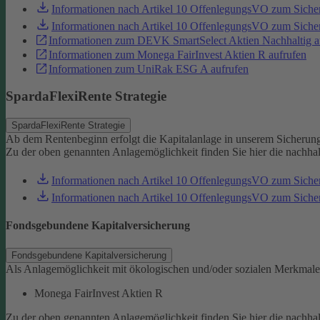
Informationen nach Artikel 10 OffenlegungsVO zum Sich
Informationen nach Artikel 10 OffenlegungsVO zum Sic
Informationen zum DEVK SmartSelect Aktien Nachhaltig a
Informationen zum Monega FairInvest Aktien R aufrufen
Informationen zum UniRak ESG A aufrufen
SpardaFlexiRente Strategie
SpardaFlexiRente Strategie
Ab dem Rentenbeginn erfolgt die Kapitalanlage in unserem Sicherun
Zu der oben genannten Anlagemöglichkeit finden Sie hier die nachha
Informationen nach Artikel 10 OffenlegungsVO zum Sich
Informationen nach Artikel 10 OffenlegungsVO zum Sic
Fondsgebundene Kapitalversicherung
Fondsgebundene Kapitalversicherung
Als Anlagemöglichkeit mit ökologischen und/oder sozialen Merkmale
Monega FairInvest Aktien R
Zu der oben genannten Anlagemöglichkeit finden Sie hier die nachha