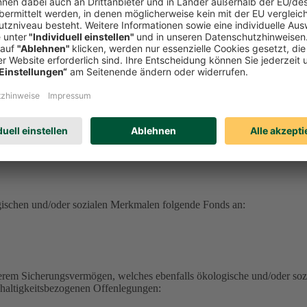
serem Sicherungsvermögen, welches ebenfalls ökologische und/oder soz
hhaltigkeitsbezogenen Offenlegungen:
erungsvermögen (DEVK Lebensversicherungsverein a.G.) herunterlad
herungsvermögen (DEVK Allgemeine Lebensversicherung AG) herunter
ufrufen
haltig aufrufen
ufen
gischen und/oder sozialen Merkmalen folgende Fonds an:
serem Sicherungsvermögen, welches ebenfalls ökologische und/oder soz
hhaltigkeitsbezogenen Offenlegungen: