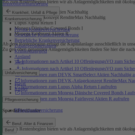
Bis zum Rentenbeginn bieten wir als Anlagemöglichkeiten mit ökolo
Immobilienfinanzierung
DEVK SmartSelect Aktien Nachhaltig
Krankheit, Unfall & Pflege
DEVK-Anlagekonzept RenditeMax Nachhaltig
Krankenversicherung
Lupus Alpha Return I
Monega Dänische Covered Bonds I
Private Krankenversicherung
Monega FairInvest Aktien R
Gesetzliche Krankenversicherung
Betriebliche Krankenversicherung
Ab dem Rentenbeginn erfolgt die Kapitalanlage ausschließlich in un
Zusatzversicherungen
Zu den oben genannten Anlagemöglichkeiten finden Sie hier die nac
Krankentagegeld
Ausland
Informationen nach Artikel 10 OffenlegungsVO zum Sich
Tiere
Informationen nach Artikel 10 OffenlegungsVO zum Sic
Unfallversicherung
Informationen zum DEVK SmartSelect Aktien Nachhaltig a
Informationen zum DEVK-Anlagekonzept RenditeMax Nach
Privat
Informationen zum Lupus Alpha Return I aufrufen
Kinder
Informationen zum Monega Dänische Covered Bonds I aufr
Informationen zum Monega FairInvest Aktien R aufrufen
Pflegeversicherung
Pflegezusatzversicherung
SpardaFlexiJunior
SpardaFlexiJunior
Beruf, Alter & Finanzen
Bis zum Rentenbeginn bieten wir als Anlagemöglichkeiten mit ökolo
Beruf