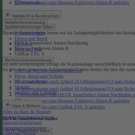
Reiserücktritt
Informationen zum Monega FairInvest Aktien R aufrufen
SpardaFlexiVorsorge Select
Haftpflicht & Rechtsschutz
Haftpflichtversicherung
SpardaFlexiVorsorge Select
Bis zum Rentenbeginn bieten wir als Anlagemöglichkeiten mit ökolo
Privathaftpflicht
Dienst und Beruf
DEVK SmartSelect Aktien Nachhaltig
Tierhalter
Monega FairInvest Aktien R
Haus und Bau
UniRak ESG A
Rechtsschutzversicherung
Ab dem Rentenbeginn erfolgt die Kapitalanlage ausschließlich in u
Zu den oben genannten Anlagemöglichkeiten finden Sie hier die nac
Alles zur Rechtsschutzversicherung
Privat, Beruf und Verkehr
Informationen nach Artikel 10 OffenlegungsVO zum Sich
Privat und Beruf
Verkehr
Informationen nach Artikel 10 OffenlegungsVO zum Sic
Wohnen und Gebäude
Informationen zum DEVK SmartSelect Aktien Nachhaltig a
Informationen zum Monega FairInvest Aktien R aufrufen
Haus & Wohnen
Informationen zum UniRak ESG A aufrufen
Alles zu Haus & Wohnen
Wohngebäudeversicherung
DEVK-SmartInvest Junior
Hausratversicherung
Elementarversicherung
DEVK-SmartInvest Junior
Glasversicherung