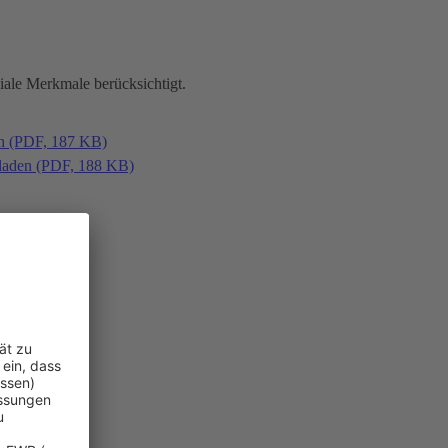
iale Merkmale berücksichtigt.
en (PDF, 187 KB)
laden (PDF, 188 KB)