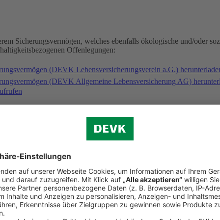
serem Sicherungsvermögen, welches ebenfalls ökologische und/oder soz
hhaltigkeitsbezogenen Offenlegungen:
erungsvermögen (DEVK Lebensversicherungsverein a.G.) herunterlad
herungsvermögen (DEVK Allgemeine Lebensversicherung AG) herunter
ufrufen
gischen und/oder sozialen Merkmalen folgende Fonds an: