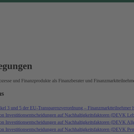
legungen
prozesse und Finanzprodukte als Finanzberater und Finanzmarktteilne
ns
ikel 3 und 5 der EU-Transparenzverordnung – Finanzmarktteilnehmer 
on Investitionsentscheidungen auf Nachhaltigkeitsfaktoren (DEVK Le
von Investitionsentscheidungen auf Nachhaltigkeitsfaktoren (DEVK A
von Investitionsentscheidungen auf Nachhaltigkeitsfaktoren (DEVK P