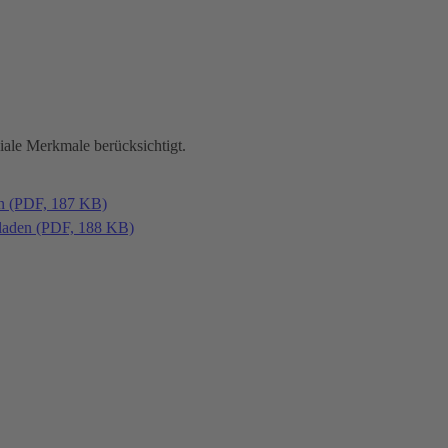
iale Merkmale berücksichtigt.
en (PDF, 187 KB)
laden (PDF, 188 KB)