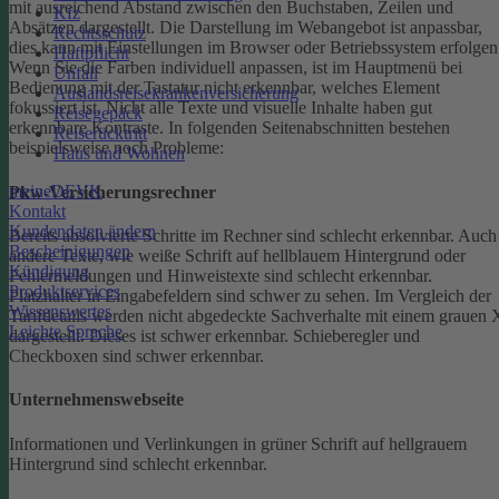
mit ausreichend Abstand zwischen den Buchstaben, Zeilen und
Kfz
Absätzen dargestellt.
Die Darstellung im Webangebot ist anpassbar,
Rechtsschutz
dies kann mit Einstellungen im Browser oder Betriebssystem erfolgen
Haftpflicht
Wenn Sie die Farben individuell anpassen, ist im Hauptmenü bei
Unfall
Bedienung mit der Tastatur nicht erkennbar, welches Element
Auslandsreisekrankenversicherung
fokussiert ist.
Nicht alle Texte und visuelle Inhalte haben gut
Reisegepäck
erkennbare Kontraste. In folgenden Seitenabschnitten bestehen
Reiserücktritt
beispielsweise noch Probleme:
Haus und Wohnen
meineDEVK
Pkw-Versicherungsrechner
Kontakt
Kundendaten ändern
Bereits absolvierte Schritte im Rechner sind schlecht erkennbar.
Auch
Bescheinigungen
andere Texte, wie weiße Schrift auf hellblauem Hintergrund oder
Kündigung
Fehlermeldungen und Hinweistexte sind schlecht erkennbar.
Produktservices
Platzhalter in Eingabefeldern sind schwer zu sehen.
Im Vergleich der
Wissenswertes
Tarifdetails werden nicht abgedeckte Sachverhalte mit einem grauen 
Leichte Sprache
dargestellt. Dieses ist schwer erkennbar.
Schieberegler und
Checkboxen sind schwer erkennbar.
Unternehmenswebseite
Informationen und Verlinkungen in grüner Schrift auf hellgrauem
Hintergrund sind schlecht erkennbar.