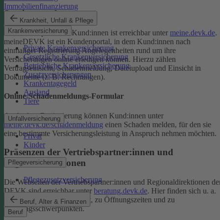
Immobilienfinanzierung
Serviceportal
Krankheit, Unfall & Pflege
Krankenversicherung
Das Serviceportal für Kund:innen ist erreichbar unter
meine.devk.de
.
meineDEVK ist ein Kundenportal, in dem Kund:innen nach
Private Krankenversicherung
einmaliger Registrierung Angelegenheiten rund um ihre
Gesetzliche Krankenversicherung
Versicherungen online erledigen können. Hierzu zählen
Betriebliche Krankenversicherung
Vertragseinsicht, Schadenmeldung, Dateiupload und Einsicht in
Zusatzversicherungen
Dokumente (z. B. Rechnungen).
Krankentagegeld
Ausland
Online-Schadenmeldungs-Formular
Tiere
Auch ohne Registrierung können Kund:innen unter
Unfallversicherung
meine.devk.de/schadenmeldung
einen Schaden melden, für den sie
eine bestimmte Versicherungsleistung in Anspruch nehmen möchten.
Privat
Kinder
Präsenzen der Vertriebspartner:innen und
Regionaldirektionen
Pflegeversicherung
Pflegezusatzversicherung
Die Webseiten der Vertriebspartner:innen und Regionaldirektionen de
DEVK sind erreichbar unter
beratung.devk.de
. Hier finden sich u. a.
Informationen zum Standort, zu Öffnungszeiten und zu
Beruf, Alter & Finanzen
Beratungsschwerpunkten.
Beruf