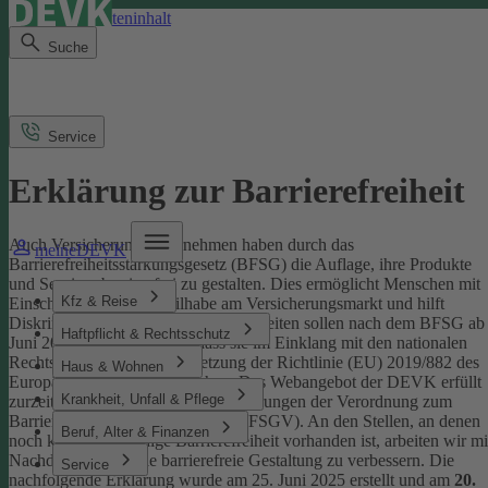
Direkt zum Seiteninhalt
Suche
Service
Erklärung zur Barrierefreiheit
Auch Versicherungsunternehmen haben durch das
meineDEVK
Barrierefreiheitsstärkungsgesetz (BFSG) die Auflage, ihre Produkte
und Services barrierefrei zu gestalten.
Dies ermöglicht Menschen mit
Kfz & Reise
Einschränkungen die Teilhabe am Versicherungsmarkt und hilft
Diskriminierung abzubauen. Internetseiten sollen nach dem BFSG ab
Haftpflicht & Rechtsschutz
Juni 2025 so gestaltet sein, dass sie im Einklang mit den nationalen
Rechtsvorschriften zur Umsetzung der Richtlinie (EU) 2019/882 des
Haus & Wohnen
Europäischen Parlaments stehen.
Das Webangebot der DEVK erfüllt
Krankheit, Unfall & Pflege
zurzeit nicht vollständig die Anforderungen der Verordnung zum
Barrierefreiheitsstärkungsgesetz (BFSGV).
An den Stellen, an denen
Beruf, Alter & Finanzen
noch keine vollständige Barrierefreiheit vorhanden ist, arbeiten wir mi
Nachdruck daran, die barrierefreie Gestaltung zu verbessern.
Die
Service
nachfolgende Erklärung wurde am 25. Juni 2025 erstellt und am
20.