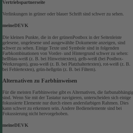
Vertriebspartnerseite
Verlinkungen in grüner oder blauer Schrift sind schwer zu sehen.
meineDEVK
Die kleinen Punkte, die in der grünenPostbox in der Seitenleiste
gelesene, ungelesene und ausgewählte Dokumente anzeigen, sind
schwer zu sehen.
Einige Texte und Symbole sind in folgenden
Farbkombinationen von Vorder- und Hintergrund schwer zu sehen:
hellblau-weiß (z. B. bei Hinweistexten), gelb-weiß (bei Postbox-
Werkzeugen), grau-weiß (z. B. bei Platzhaltertexten), rot-weiß (z. B.
bei Fehlertexten), grün-hellgrün (z. B. bei Filtern).
Alternativen zu Farbhinweisen
Für die meisten Farbhinweise gibt es Alternativen, die farbunabhängi
sind.
Wenn Sie mit der Tastatur navigieren, unterscheiden sich einige
fokussierte Elemente nur durch einen andersfarbigen Rahmen. Dies
kann schwer zu erkennen sein. Andere Bedienelemente sind bei
Fokussierung nicht hervorgehoben.
meineDEVK