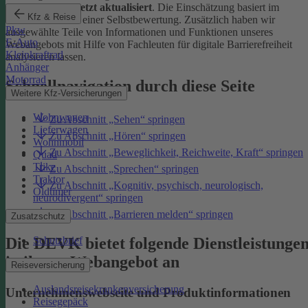
Januar 2026 zuletzt aktualisiert
. Die Einschätzung basiert im
Kfz & Reise
Wesentlichen auf einer Selbstbewertung. Zusätzlich haben wir
Pkw
ausgewählte Teile von Informationen und Funktionen unseres
E-Auto
Webangebots mit Hilfe von Fachleuten für digitale Barrierefreiheit
Kleinkraftrad
analysieren lassen.
Anhänger
Motorrad
Schnellnavigation durch diese Seite
Weitere Kfz-Versicherungen
Wohnwagen
Zu Abschnitt „Sehen“ springen
Lieferwagen
Zu Abschnitt „Hören“ springen
Wohnmobil
Zu Abschnitt „Beweglichkeit, Reichweite, Kraft“ springen
Quad
Trike
Zu Abschnitt „Sprechen“ springen
Traktor
Zu Abschnitt „Kognitiv, psychisch, neurologisch,
Oldtimer
neurodivergent“ springen
Zu Abschnitt „Barrieren melden“ springen
Zusatzschutz
Die DEVK bietet folgende Dienstleistunge
Schutzbrief
in ihrem Webangebot an
Reiseversicherung
Auslandsreisekrankenversicherung
Unternehmenswebseite und Produktinformationen
Reisegepäck