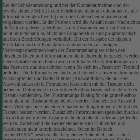
Bei der Schadenmeldung und bei der Kontaktaufnahme sind der
jeweils aktuelle Schritt in der Schrittfolge nicht gut erkennbar, da alle
Informationen gleichwertig und ohne Unterscheidungsmerkmal
vorgelesen werden.
In der Postbox wird die Anzahl neuer Nachrichte
als Zahl vorgelesen, allerdings ist der Zusammenhang zur Postbox
nicht unmittelbar klar.
Nicht alle Eingabefelder sind programmatisch
mit ihren Beschriftungen verknüpft.
Bei der Ausgabe der eigenen
Profildaten und der Kontaktinformationen der zuständigen
Vertriebspartner:innen kann der Zusammenhang zwischen den
einzelnen Daten und Informationen nicht eindeutig hergestellt werden
Leere Absätze stören beim Lesen der Inhalte.
Die Anforderungen an
das Passwort sind nur sichtbar, wenn Sie sich im „Passwort“-Textfeld
befinden. Die Informationen sind damit nur sehr schwer wahrnehmbar
Ausklappfelder und Radio Buttons (Auswahlfelder, die nur eine
Auswahl zulassen) in Formularen lassen sich mit der Tastatur nicht
bedienen.
Dokumente in der grünenPostbox lassen sich nicht mit der
Tastatur einblenden.
Der Zustimmungs-Dialog für die grünePostbox
kann nicht mit Tastatur eingeblendet werden.
Kacheln zur Auswahl
eines Vertrages oder bei einer Schadenmeldung können nicht mit der
Tastatur bedient werden.
Zusätzliche Informationen (gestaltet durch e
i-Icon) können mit der Tastatur nicht eingeblendet oder ausgeblendet
werden. Zudem sind die Bedienelemente zum Einblenden und
Ausblenden nicht korrekt bezeichnet.
Seiten im Bereich
„meineDEVK“ besitzen alle die gleichen Seitentitel, sodass eine