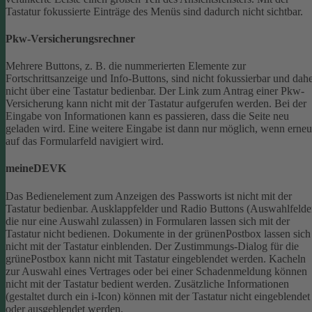
Tastatur fokussierte Einträge des Menüs sind dadurch nicht sichtbar.
Pkw-Versicherungsrechner
Mehrere Buttons, z. B. die nummerierten Elemente zur
Fortschrittsanzeige und Info-Buttons, sind nicht fokussierbar und dah
nicht über eine Tastatur bedienbar.
Der Link zum Antrag einer Pkw-
Versicherung kann nicht mit der Tastatur aufgerufen werden.
Bei der
Eingabe von Informationen kann es passieren, dass die Seite neu
geladen wird. Eine weitere Eingabe ist dann nur möglich, wenn erneu
auf das Formularfeld navigiert wird.
meineDEVK
Das Bedienelement zum Anzeigen des Passworts ist nicht mit der
Tastatur bedienbar.
Ausklappfelder und Radio Buttons (Auswahlfelde
die nur eine Auswahl zulassen) in Formularen lassen sich mit der
Tastatur nicht bedienen.
Dokumente in der grünenPostbox lassen sich
nicht mit der Tastatur einblenden.
Der Zustimmungs-Dialog für die
grünePostbox kann nicht mit Tastatur eingeblendet werden.
Kacheln
zur Auswahl eines Vertrages oder bei einer Schadenmeldung können
nicht mit der Tastatur bedient werden.
Zusätzliche Informationen
(gestaltet durch ein i-Icon) können mit der Tastatur nicht eingeblendet
oder ausgeblendet werden.