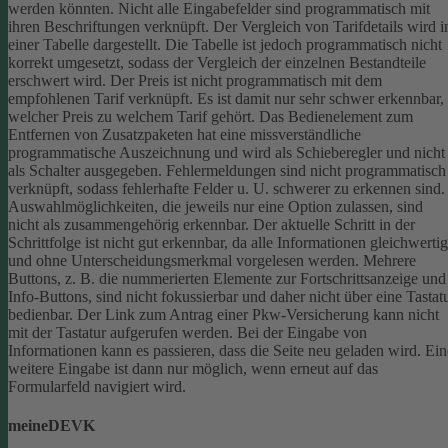
werden könnten.
Nicht alle Eingabefelder sind programmatisch mit
ihren Beschriftungen verknüpft.
Der Vergleich von Tarifdetails wird i
einer Tabelle dargestellt. Die Tabelle ist jedoch programmatisch nicht
korrekt umgesetzt, sodass der Vergleich der einzelnen Bestandteile
erschwert wird.
Der Preis ist nicht programmatisch mit dem
empfohlenen Tarif verknüpft. Es ist damit nur sehr schwer erkennbar,
welcher Preis zu welchem Tarif gehört.
Das Bedienelement zum
Entfernen von Zusatzpaketen hat eine missverständliche
programmatische Auszeichnung und wird als Schieberegler und nicht
als Schalter ausgegeben.
Fehlermeldungen sind nicht programmatisch
verknüpft, sodass fehlerhafte Felder u. U. schwerer zu erkennen sind.
Auswahlmöglichkeiten, die jeweils nur eine Option zulassen, sind
nicht als zusammengehörig erkennbar.
Der aktuelle Schritt in der
Schrittfolge ist nicht gut erkennbar, da alle Informationen gleichwertig
und ohne Unterscheidungsmerkmal vorgelesen werden.
Mehrere
Buttons, z. B. die nummerierten Elemente zur Fortschrittsanzeige und
Info-Buttons, sind nicht fokussierbar und daher nicht über eine Tastat
bedienbar.
Der Link zum Antrag einer Pkw-Versicherung kann nicht
mit der Tastatur aufgerufen werden.
Bei der Eingabe von
Informationen kann es passieren, dass die Seite neu geladen wird. Ein
weitere Eingabe ist dann nur möglich, wenn erneut auf das
Formularfeld navigiert wird.
meineDEVK