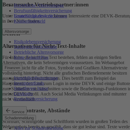
Beratersuche Vertriebspartner:innen
Betriebliche Altersvorsorge
Berufsunfähigkeitsversicherung
Unter
beratersuche.devk.de
können Interessierte eine DEVK-Beratun
Grundfähigkeitsversicherung
in ihrer Nähe finden.
Krankentagegeld
Altersvorsorge
Sehen
Risikolebensversicherung
Alternativen für Nicht-Text-Inhalte
Sterbegeldversicherung
Betriebliche Altersvorsorge
Rente ZukunftPlus
Für Inhalte, die nicht aus Text bestehen, fehlen an einigen Stellen
Alternativen, die kein Sehvermögen voraussetzen. Im Webangebot
sind noch nicht für alle Fotos, Symbole und Grafiken Alternativtexte
Finanzen
vollständig hinterlegt.
Nicht alle grafischen Bedienelemente besitzen
Immobilienfinanzierung
aussagekräftige Beschriftungen. Dies betrifft zum Beispiel das
Investmentfonds
Hauptmenü, den Link zum Login in meine DEVK und einige Button
SmartInvest Junior
zum Schließen von Abschnitten sowie die Bearbeitungs-Funktionen 
Girokonto
meineDEVK-Profil. Auch Social Media Verlinkungen sind mitunter
Restschuldversicherung
nicht verständlich.
Schrift, Kontraste, Abstände
Service
Schadenmeldung
Schriftart, Schriftgröße und Schriftform wurden in großen Teilen des
Webangebots bereits so gewählt, dass sie gut lesbar sind.
Texte werde
Alles zur Schadenmeldung