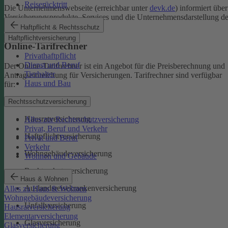
Reiserücktritt
Die Unternehmenswebseite (erreichbar unter
devk.de
) informiert über
Versicherungsprodukte, Services und die Unternehmensdarstellung de
DEVK.
Haftpflicht & Rechtsschutz
Haftpflichtversicherung
Online-Tarifrechner
Privathaftpflicht
Dienst und Beruf
Der Online-Tarifrechner ist ein Angebot für die Preisberechnung und
Tierhalter
Antragseinreichung für Versicherungen. Tarifrechner sind verfügbar
Haus und Bau
für:
Kfz-Versicherungen
Rechtsschutzversicherung
Hausratversicherung
Alles zur Rechtsschutzversicherung
Privat, Beruf und Verkehr
Haftpflichtversicherung
Privat und Beruf
Verkehr
Wohngebäudeversicherung
Wohnen und Gebäude
Rechtsschutzversicherung
Haus & Wohnen
Auslandsreisekrankenversicherung
Alles zu Haus & Wohnen
Wohngebäudeversicherung
Unfallversicherung
Hausratversicherung
Elementarversicherung
Glasversicherung
Glasversicherung