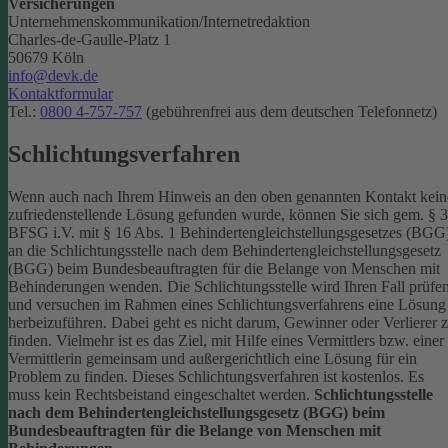
Versicherungen
Unternehmenskommunikation/Internetredaktion
Charles-de-Gaulle-Platz 1
50679 Köln
info@devk.de
Kontaktformular
Tel.:
0800 4-757-757
(gebührenfrei aus dem deutschen Telefonnetz)
Schlichtungsverfahren
Wenn auch nach Ihrem Hinweis an den oben genannten Kontakt kein
zufriedenstellende Lösung gefunden wurde, können Sie sich gem. § 
BFSG i.V. mit § 16 Abs. 1 Behindertengleichstellungsgesetzes (BGG
an die Schlichtungsstelle nach dem Behindertengleichstellungsgesetz
(BGG) beim Bundesbeauftragten für die Belange von Menschen mit
Behinderungen wenden. Die Schlichtungsstelle wird Ihren Fall prüfe
und versuchen im Rahmen eines Schlichtungsverfahrens eine Lösung
herbeizuführen. Dabei geht es nicht darum, Gewinner oder Verlierer 
finden. Vielmehr ist es das Ziel, mit Hilfe eines Vermittlers bzw. einer
Vermittlerin gemeinsam und außergerichtlich eine Lösung für ein
Problem zu finden. Dieses Schlichtungsverfahren ist kostenlos. Es
muss kein Rechtsbeistand eingeschaltet werden.
Schlichtungsstelle
nach dem Behindertengleichstellungsgesetz (BGG) beim
Bundesbeauftragten für die Belange von Menschen mit