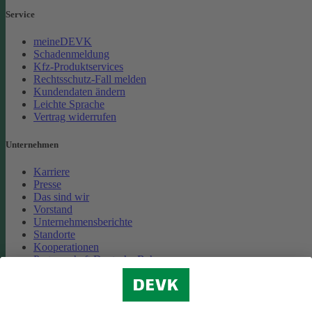
Service
meineDEVK
Schadenmeldung
Kfz-Produktservices
Rechtsschutz-Fall melden
Kundendaten ändern
Leichte Sprache
Vertrag widerrufen
Unternehmen
Karriere
Presse
Das sind wir
Vorstand
Unternehmensberichte
Standorte
Kooperationen
Partnerschaft Deutsche Bahn
Nachhaltigkeit