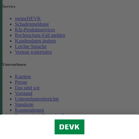
Service
meineDEVK
Schadenmeldung
Kfz-Produktservices
Rechtsschutz-Fall melden
Kundendaten ändern
Leichte Sprache
Vertrag widerrufen
Unternehmen
Karriere
Presse
Das sind wir
Vorstand
Unternehmensberichte
Standorte
Kooperationen
Partnerschaft Deutsche Bahn
Nachhaltigkeit