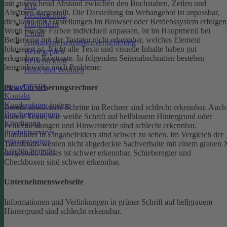
mit ausreichend Abstand zwischen den Buchstaben, Zeilen und
Kfz
Absätzen dargestellt.
Die Darstellung im Webangebot ist anpassbar,
Rechtsschutz
dies kann mit Einstellungen im Browser oder Betriebssystem erfolgen
Haftpflicht
Wenn Sie die Farben individuell anpassen, ist im Hauptmenü bei
Unfall
Bedienung mit der Tastatur nicht erkennbar, welches Element
Auslandsreisekrankenversicherung
fokussiert ist.
Nicht alle Texte und visuelle Inhalte haben gut
Reisegepäck
erkennbare Kontraste. In folgenden Seitenabschnitten bestehen
Reiserücktritt
beispielsweise noch Probleme:
Haus und Wohnen
meineDEVK
Pkw-Versicherungsrechner
Kontakt
Kundendaten ändern
Bereits absolvierte Schritte im Rechner sind schlecht erkennbar.
Auch
Bescheinigungen
andere Texte, wie weiße Schrift auf hellblauem Hintergrund oder
Kündigung
Fehlermeldungen und Hinweistexte sind schlecht erkennbar.
Produktservices
Platzhalter in Eingabefeldern sind schwer zu sehen.
Im Vergleich der
Wissenswertes
Tarifdetails werden nicht abgedeckte Sachverhalte mit einem grauen 
Leichte Sprache
dargestellt. Dieses ist schwer erkennbar.
Schieberegler und
Checkboxen sind schwer erkennbar.
Unternehmenswebseite
Informationen und Verlinkungen in grüner Schrift auf hellgrauem
Hintergrund sind schlecht erkennbar.