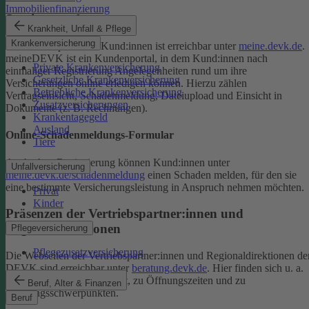
Immobilienfinanzierung
Serviceportal
Krankheit, Unfall & Pflege
Krankenversicherung
Das Serviceportal für Kund:innen ist erreichbar unter
meine.devk.de
.
meineDEVK ist ein Kundenportal, in dem Kund:innen nach
Private Krankenversicherung
einmaliger Registrierung Angelegenheiten rund um ihre
Gesetzliche Krankenversicherung
Versicherungen online erledigen können. Hierzu zählen
Betriebliche Krankenversicherung
Vertragseinsicht, Schadenmeldung, Dateiupload und Einsicht in
Zusatzversicherungen
Dokumente (z. B. Rechnungen).
Krankentagegeld
Ausland
Online-Schadenmeldungs-Formular
Tiere
Auch ohne Registrierung können Kund:innen unter
Unfallversicherung
meine.devk.de/schadenmeldung
einen Schaden melden, für den sie
eine bestimmte Versicherungsleistung in Anspruch nehmen möchten.
Privat
Kinder
Präsenzen der Vertriebspartner:innen und
Regionaldirektionen
Pflegeversicherung
Pflegezusatzversicherung
Die Webseiten der Vertriebspartner:innen und Regionaldirektionen de
DEVK sind erreichbar unter
beratung.devk.de
. Hier finden sich u. a.
Informationen zum Standort, zu Öffnungszeiten und zu
Beruf, Alter & Finanzen
Beratungsschwerpunkten.
Beruf