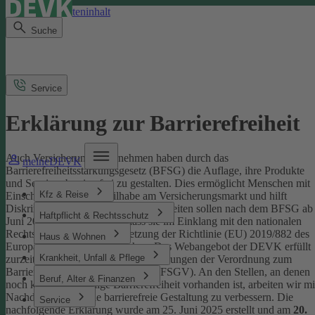
Direkt zum Seiteninhalt
Suche
Service
Erklärung zur Barrierefreiheit
Auch Versicherungsunternehmen haben durch das
meineDEVK
Barrierefreiheitsstärkungsgesetz (BFSG) die Auflage, ihre Produkte
und Services barrierefrei zu gestalten.
Dies ermöglicht Menschen mit
Kfz & Reise
Einschränkungen die Teilhabe am Versicherungsmarkt und hilft
Diskriminierung abzubauen. Internetseiten sollen nach dem BFSG ab
Haftpflicht & Rechtsschutz
Juni 2025 so gestaltet sein, dass sie im Einklang mit den nationalen
Rechtsvorschriften zur Umsetzung der Richtlinie (EU) 2019/882 des
Haus & Wohnen
Europäischen Parlaments stehen.
Das Webangebot der DEVK erfüllt
Krankheit, Unfall & Pflege
zurzeit nicht vollständig die Anforderungen der Verordnung zum
Barrierefreiheitsstärkungsgesetz (BFSGV).
An den Stellen, an denen
Beruf, Alter & Finanzen
noch keine vollständige Barrierefreiheit vorhanden ist, arbeiten wir mi
Nachdruck daran, die barrierefreie Gestaltung zu verbessern.
Die
Service
nachfolgende Erklärung wurde am 25. Juni 2025 erstellt und am
20.