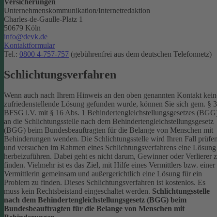
Versicherungen
Unternehmenskommunikation/Internetredaktion
Charles-de-Gaulle-Platz 1
50679 Köln
info@devk.de
Kontaktformular
Tel.:
0800 4-757-757
(gebührenfrei aus dem deutschen Telefonnetz)
Schlichtungsverfahren
Wenn auch nach Ihrem Hinweis an den oben genannten Kontakt kein
zufriedenstellende Lösung gefunden wurde, können Sie sich gem. § 
BFSG i.V. mit § 16 Abs. 1 Behindertengleichstellungsgesetzes (BGG
an die Schlichtungsstelle nach dem Behindertengleichstellungsgesetz
(BGG) beim Bundesbeauftragten für die Belange von Menschen mit
Behinderungen wenden. Die Schlichtungsstelle wird Ihren Fall prüfe
und versuchen im Rahmen eines Schlichtungsverfahrens eine Lösung
herbeizuführen. Dabei geht es nicht darum, Gewinner oder Verlierer 
finden. Vielmehr ist es das Ziel, mit Hilfe eines Vermittlers bzw. einer
Vermittlerin gemeinsam und außergerichtlich eine Lösung für ein
Problem zu finden. Dieses Schlichtungsverfahren ist kostenlos. Es
muss kein Rechtsbeistand eingeschaltet werden.
Schlichtungsstelle
nach dem Behindertengleichstellungsgesetz (BGG) beim
Bundesbeauftragten für die Belange von Menschen mit