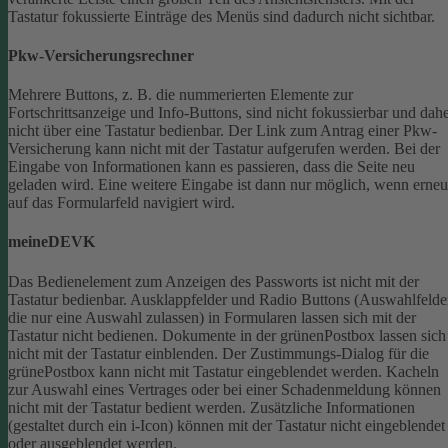
Tastatur fokussierte Einträge des Menüs sind dadurch nicht sichtbar.
Pkw-Versicherungsrechner
Mehrere Buttons, z. B. die nummerierten Elemente zur
Fortschrittsanzeige und Info-Buttons, sind nicht fokussierbar und dah
nicht über eine Tastatur bedienbar.
Der Link zum Antrag einer Pkw-
Versicherung kann nicht mit der Tastatur aufgerufen werden.
Bei der
Eingabe von Informationen kann es passieren, dass die Seite neu
geladen wird. Eine weitere Eingabe ist dann nur möglich, wenn erneu
auf das Formularfeld navigiert wird.
meineDEVK
Das Bedienelement zum Anzeigen des Passworts ist nicht mit der
Tastatur bedienbar.
Ausklappfelder und Radio Buttons (Auswahlfelde
die nur eine Auswahl zulassen) in Formularen lassen sich mit der
Tastatur nicht bedienen.
Dokumente in der grünenPostbox lassen sich
nicht mit der Tastatur einblenden.
Der Zustimmungs-Dialog für die
grünePostbox kann nicht mit Tastatur eingeblendet werden.
Kacheln
zur Auswahl eines Vertrages oder bei einer Schadenmeldung können
nicht mit der Tastatur bedient werden.
Zusätzliche Informationen
(gestaltet durch ein i-Icon) können mit der Tastatur nicht eingeblendet
oder ausgeblendet werden.