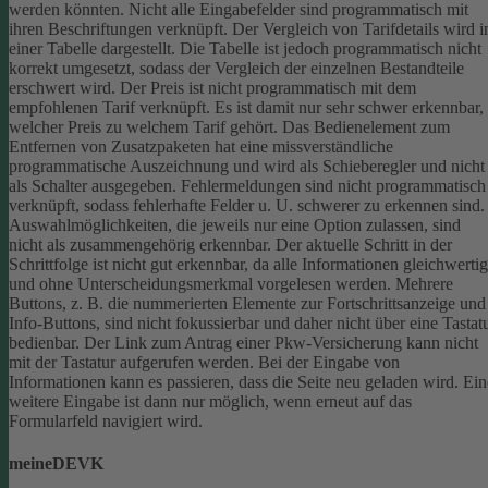
werden könnten.
Nicht alle Eingabefelder sind programmatisch mit
ihren Beschriftungen verknüpft.
Der Vergleich von Tarifdetails wird i
einer Tabelle dargestellt. Die Tabelle ist jedoch programmatisch nicht
korrekt umgesetzt, sodass der Vergleich der einzelnen Bestandteile
erschwert wird.
Der Preis ist nicht programmatisch mit dem
empfohlenen Tarif verknüpft. Es ist damit nur sehr schwer erkennbar,
welcher Preis zu welchem Tarif gehört.
Das Bedienelement zum
Entfernen von Zusatzpaketen hat eine missverständliche
programmatische Auszeichnung und wird als Schieberegler und nicht
als Schalter ausgegeben.
Fehlermeldungen sind nicht programmatisch
verknüpft, sodass fehlerhafte Felder u. U. schwerer zu erkennen sind.
Auswahlmöglichkeiten, die jeweils nur eine Option zulassen, sind
nicht als zusammengehörig erkennbar.
Der aktuelle Schritt in der
Schrittfolge ist nicht gut erkennbar, da alle Informationen gleichwertig
und ohne Unterscheidungsmerkmal vorgelesen werden.
Mehrere
Buttons, z. B. die nummerierten Elemente zur Fortschrittsanzeige und
Info-Buttons, sind nicht fokussierbar und daher nicht über eine Tastat
bedienbar.
Der Link zum Antrag einer Pkw-Versicherung kann nicht
mit der Tastatur aufgerufen werden.
Bei der Eingabe von
Informationen kann es passieren, dass die Seite neu geladen wird. Ein
weitere Eingabe ist dann nur möglich, wenn erneut auf das
Formularfeld navigiert wird.
meineDEVK