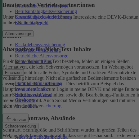
Beratersuche Vertriebspartner:innen
Betriebliche Altersvorsorge
Berufsunfähigkeitsversicherung
Unter
beratersuche.devk.de
können Interessierte eine DEVK-Beratun
Grundfähigkeitsversicherung
in ihrer Nähe finden.
Krankentagegeld
Altersvorsorge
Sehen
Risikolebensversicherung
Alternativen für Nicht-Text-Inhalte
Sterbegeldversicherung
Betriebliche Altersvorsorge
Rente ZukunftPlus
Für Inhalte, die nicht aus Text bestehen, fehlen an einigen Stellen
Alternativen, die kein Sehvermögen voraussetzen. Im Webangebot
sind noch nicht für alle Fotos, Symbole und Grafiken Alternativtexte
Finanzen
vollständig hinterlegt.
Nicht alle grafischen Bedienelemente besitzen
Immobilienfinanzierung
aussagekräftige Beschriftungen. Dies betrifft zum Beispiel das
Investmentfonds
Hauptmenü, den Link zum Login in meine DEVK und einige Button
SmartInvest Junior
zum Schließen von Abschnitten sowie die Bearbeitungs-Funktionen 
Girokonto
meineDEVK-Profil. Auch Social Media Verlinkungen sind mitunter
Restschuldversicherung
nicht verständlich.
Schrift, Kontraste, Abstände
Service
Schadenmeldung
Schriftart, Schriftgröße und Schriftform wurden in großen Teilen des
Webangebots bereits so gewählt, dass sie gut lesbar sind.
Texte werde
Alles zur Schadenmeldung