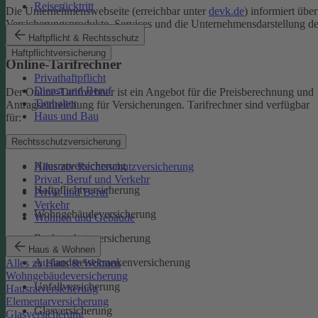
Reiserücktritt
Die Unternehmenswebseite (erreichbar unter
devk.de
) informiert über
Versicherungsprodukte, Services und die Unternehmensdarstellung de
DEVK.
Haftpflicht & Rechtsschutz
Haftpflichtversicherung
Online-Tarifrechner
Privathaftpflicht
Dienst und Beruf
Der Online-Tarifrechner ist ein Angebot für die Preisberechnung und
Tierhalter
Antragseinreichung für Versicherungen. Tarifrechner sind verfügbar
Haus und Bau
für:
Kfz-Versicherungen
Rechtsschutzversicherung
Hausratversicherung
Alles zur Rechtsschutzversicherung
Privat, Beruf und Verkehr
Haftpflichtversicherung
Privat und Beruf
Verkehr
Wohngebäudeversicherung
Wohnen und Gebäude
Rechtsschutzversicherung
Haus & Wohnen
Auslandsreisekrankenversicherung
Alles zu Haus & Wohnen
Wohngebäudeversicherung
Unfallversicherung
Hausratversicherung
Elementarversicherung
Glasversicherung
Glasversicherung