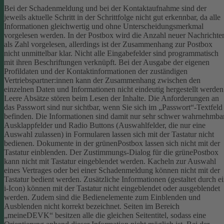
Bei der Schadenmeldung und bei der Kontaktaufnahme sind der
jeweils aktuelle Schritt in der Schrittfolge nicht gut erkennbar, da alle
Informationen gleichwertig und ohne Unterscheidungsmerkmal
vorgelesen werden.
In der Postbox wird die Anzahl neuer Nachrichte
als Zahl vorgelesen, allerdings ist der Zusammenhang zur Postbox
nicht unmittelbar klar.
Nicht alle Eingabefelder sind programmatisch
mit ihren Beschriftungen verknüpft.
Bei der Ausgabe der eigenen
Profildaten und der Kontaktinformationen der zuständigen
Vertriebspartner:innen kann der Zusammenhang zwischen den
einzelnen Daten und Informationen nicht eindeutig hergestellt werden
Leere Absätze stören beim Lesen der Inhalte.
Die Anforderungen an
das Passwort sind nur sichtbar, wenn Sie sich im „Passwort“-Textfeld
befinden. Die Informationen sind damit nur sehr schwer wahrnehmbar
Ausklappfelder und Radio Buttons (Auswahlfelder, die nur eine
Auswahl zulassen) in Formularen lassen sich mit der Tastatur nicht
bedienen.
Dokumente in der grünenPostbox lassen sich nicht mit der
Tastatur einblenden.
Der Zustimmungs-Dialog für die grünePostbox
kann nicht mit Tastatur eingeblendet werden.
Kacheln zur Auswahl
eines Vertrages oder bei einer Schadenmeldung können nicht mit der
Tastatur bedient werden.
Zusätzliche Informationen (gestaltet durch e
i-Icon) können mit der Tastatur nicht eingeblendet oder ausgeblendet
werden. Zudem sind die Bedienelemente zum Einblenden und
Ausblenden nicht korrekt bezeichnet.
Seiten im Bereich
„meineDEVK“ besitzen alle die gleichen Seitentitel, sodass eine