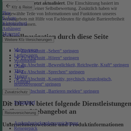
Januar 2026 zuletzt aktualisiert
. Die Einschätzung basiert im
Kfz & Reise
Wesentlichen auf einer Selbstbewertung. Zusätzlich haben wir
Pkw
ausgewählte Teile von Informationen und Funktionen unseres
E-Auto
Webangebots mit Hilfe von Fachleuten für digitale Barrierefreiheit
Kleinkraftrad
analysieren lassen.
Anhänger
Motorrad
Schnellnavigation durch diese Seite
Weitere Kfz-Versicherungen
Wohnwagen
Zu Abschnitt „Sehen“ springen
Lieferwagen
Zu Abschnitt „Hören“ springen
Wohnmobil
Zu Abschnitt „Beweglichkeit, Reichweite, Kraft“ springen
Quad
Trike
Zu Abschnitt „Sprechen“ springen
Traktor
Zu Abschnitt „Kognitiv, psychisch, neurologisch,
Oldtimer
neurodivergent“ springen
Zu Abschnitt „Barrieren melden“ springen
Zusatzschutz
Die DEVK bietet folgende Dienstleistunge
Schutzbrief
in ihrem Webangebot an
Reiseversicherung
Auslandsreisekrankenversicherung
Unternehmenswebseite und Produktinformationen
Reisegepäck