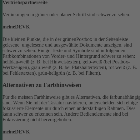
Vertriebspartnerseite
Verlinkungen in grüner oder blauer Schrift sind schwer zu sehen.
meineDEVK
Die kleinen Punkte, die in der grünenPostbox in der Seitenleiste
gelesene, ungelesene und ausgewählte Dokumente anzeigen, sind
schwer zu sehen.
Einige Texte und Symbole sind in folgenden
Farbkombinationen von Vorder- und Hintergrund schwer zu sehen:
hellblau-weiß (z. B. bei Hinweistexten), gelb-weiß (bei Postbox-
Werkzeugen), grau-weiß (z. B. bei Platzhaltertexten), rot-weiß (z. B.
bei Fehlertexten), grün-hellgrün (z. B. bei Filtern).
Alternativen zu Farbhinweisen
Für die meisten Farbhinweise gibt es Alternativen, die farbunabhängi
sind.
Wenn Sie mit der Tastatur navigieren, unterscheiden sich einige
fokussierte Elemente nur durch einen andersfarbigen Rahmen. Dies
kann schwer zu erkennen sein. Andere Bedienelemente sind bei
Fokussierung nicht hervorgehoben.
meineDEVK