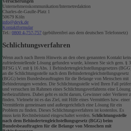
Versicherungen
Unternehmenskommunikation/Internetredaktion
Charles-de-Gaulle-Platz 1
50679 Köln
info@devk.de
Kontaktformular
Tel.:
0800 4-757-757
(gebührenfrei aus dem deutschen Telefonnetz)
Schlichtungsverfahren
Wenn auch nach Ihrem Hinweis an den oben genannten Kontakt kein
zufriedenstellende Lösung gefunden wurde, können Sie sich gem. § 
BFSG i.V. mit § 16 Abs. 1 Behindertengleichstellungsgesetzes (BGG
an die Schlichtungsstelle nach dem Behindertengleichstellungsgesetz
(BGG) beim Bundesbeauftragten für die Belange von Menschen mit
Behinderungen wenden. Die Schlichtungsstelle wird Ihren Fall prüfe
und versuchen im Rahmen eines Schlichtungsverfahrens eine Lösung
herbeizuführen. Dabei geht es nicht darum, Gewinner oder Verlierer 
finden. Vielmehr ist es das Ziel, mit Hilfe eines Vermittlers bzw. einer
Vermittlerin gemeinsam und außergerichtlich eine Lösung für ein
Problem zu finden. Dieses Schlichtungsverfahren ist kostenlos. Es
muss kein Rechtsbeistand eingeschaltet werden.
Schlichtungsstelle
nach dem Behindertengleichstellungsgesetz (BGG) beim
Bundesbeauftragten für die Belange von Menschen mit