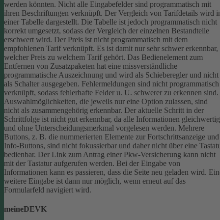
werden könnten.
Nicht alle Eingabefelder sind programmatisch mit
ihren Beschriftungen verknüpft.
Der Vergleich von Tarifdetails wird i
einer Tabelle dargestellt. Die Tabelle ist jedoch programmatisch nicht
korrekt umgesetzt, sodass der Vergleich der einzelnen Bestandteile
erschwert wird.
Der Preis ist nicht programmatisch mit dem
empfohlenen Tarif verknüpft. Es ist damit nur sehr schwer erkennbar,
welcher Preis zu welchem Tarif gehört.
Das Bedienelement zum
Entfernen von Zusatzpaketen hat eine missverständliche
programmatische Auszeichnung und wird als Schieberegler und nicht
als Schalter ausgegeben.
Fehlermeldungen sind nicht programmatisch
verknüpft, sodass fehlerhafte Felder u. U. schwerer zu erkennen sind.
Auswahlmöglichkeiten, die jeweils nur eine Option zulassen, sind
nicht als zusammengehörig erkennbar.
Der aktuelle Schritt in der
Schrittfolge ist nicht gut erkennbar, da alle Informationen gleichwertig
und ohne Unterscheidungsmerkmal vorgelesen werden.
Mehrere
Buttons, z. B. die nummerierten Elemente zur Fortschrittsanzeige und
Info-Buttons, sind nicht fokussierbar und daher nicht über eine Tastat
bedienbar.
Der Link zum Antrag einer Pkw-Versicherung kann nicht
mit der Tastatur aufgerufen werden.
Bei der Eingabe von
Informationen kann es passieren, dass die Seite neu geladen wird. Ein
weitere Eingabe ist dann nur möglich, wenn erneut auf das
Formularfeld navigiert wird.
meineDEVK