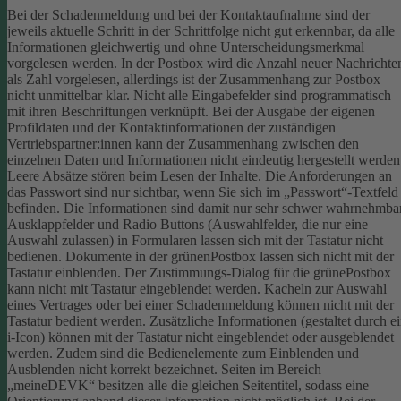
Bei der Schadenmeldung und bei der Kontaktaufnahme sind der
jeweils aktuelle Schritt in der Schrittfolge nicht gut erkennbar, da alle
Informationen gleichwertig und ohne Unterscheidungsmerkmal
vorgelesen werden.
In der Postbox wird die Anzahl neuer Nachrichte
als Zahl vorgelesen, allerdings ist der Zusammenhang zur Postbox
nicht unmittelbar klar.
Nicht alle Eingabefelder sind programmatisch
mit ihren Beschriftungen verknüpft.
Bei der Ausgabe der eigenen
Profildaten und der Kontaktinformationen der zuständigen
Vertriebspartner:innen kann der Zusammenhang zwischen den
einzelnen Daten und Informationen nicht eindeutig hergestellt werden
Leere Absätze stören beim Lesen der Inhalte.
Die Anforderungen an
das Passwort sind nur sichtbar, wenn Sie sich im „Passwort“-Textfeld
befinden. Die Informationen sind damit nur sehr schwer wahrnehmbar
Ausklappfelder und Radio Buttons (Auswahlfelder, die nur eine
Auswahl zulassen) in Formularen lassen sich mit der Tastatur nicht
bedienen.
Dokumente in der grünenPostbox lassen sich nicht mit der
Tastatur einblenden.
Der Zustimmungs-Dialog für die grünePostbox
kann nicht mit Tastatur eingeblendet werden.
Kacheln zur Auswahl
eines Vertrages oder bei einer Schadenmeldung können nicht mit der
Tastatur bedient werden.
Zusätzliche Informationen (gestaltet durch e
i-Icon) können mit der Tastatur nicht eingeblendet oder ausgeblendet
werden. Zudem sind die Bedienelemente zum Einblenden und
Ausblenden nicht korrekt bezeichnet.
Seiten im Bereich
„meineDEVK“ besitzen alle die gleichen Seitentitel, sodass eine