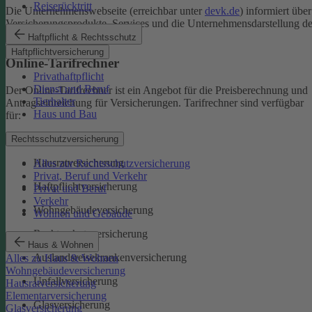
Reiserücktritt
Die Unternehmenswebseite (erreichbar unter
devk.de
) informiert über
Versicherungsprodukte, Services und die Unternehmensdarstellung de
DEVK.
Haftpflicht & Rechtsschutz
Haftpflichtversicherung
Online-Tarifrechner
Privathaftpflicht
Dienst und Beruf
Der Online-Tarifrechner ist ein Angebot für die Preisberechnung und
Tierhalter
Antragseinreichung für Versicherungen. Tarifrechner sind verfügbar
Haus und Bau
für:
Kfz-Versicherungen
Rechtsschutzversicherung
Hausratversicherung
Alles zur Rechtsschutzversicherung
Privat, Beruf und Verkehr
Haftpflichtversicherung
Privat und Beruf
Verkehr
Wohngebäudeversicherung
Wohnen und Gebäude
Rechtsschutzversicherung
Haus & Wohnen
Auslandsreisekrankenversicherung
Alles zu Haus & Wohnen
Wohngebäudeversicherung
Unfallversicherung
Hausratversicherung
Elementarversicherung
Glasversicherung
Glasversicherung