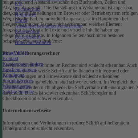
mit ausreichend Abstand zwischen den Buchstaben, Zeilen und
Kfz
Absätzen dargestellt.
Die Darstellung im Webangebot ist anpassbar,
Rechtsschutz
dies kann mit Einstellungen im Browser oder Betriebssystem erfolgen
Haftpflicht
Wenn Sie die Farben individuell anpassen, ist im Hauptmenü bei
Unfall
Bedienung mit der Tastatur nicht erkennbar, welches Element
Auslandsreisekrankenversicherung
fokussiert ist.
Nicht alle Texte und visuelle Inhalte haben gut
Reisegepäck
erkennbare Kontraste. In folgenden Seitenabschnitten bestehen
Reiserücktritt
beispielsweise noch Probleme:
Haus und Wohnen
meineDEVK
Pkw-Versicherungsrechner
Kontakt
Kundendaten ändern
Bereits absolvierte Schritte im Rechner sind schlecht erkennbar.
Auch
Bescheinigungen
andere Texte, wie weiße Schrift auf hellblauem Hintergrund oder
Kündigung
Fehlermeldungen und Hinweistexte sind schlecht erkennbar.
Produktservices
Platzhalter in Eingabefeldern sind schwer zu sehen.
Im Vergleich der
Wissenswertes
Tarifdetails werden nicht abgedeckte Sachverhalte mit einem grauen 
Leichte Sprache
dargestellt. Dieses ist schwer erkennbar.
Schieberegler und
Checkboxen sind schwer erkennbar.
Unternehmenswebseite
Informationen und Verlinkungen in grüner Schrift auf hellgrauem
Hintergrund sind schlecht erkennbar.