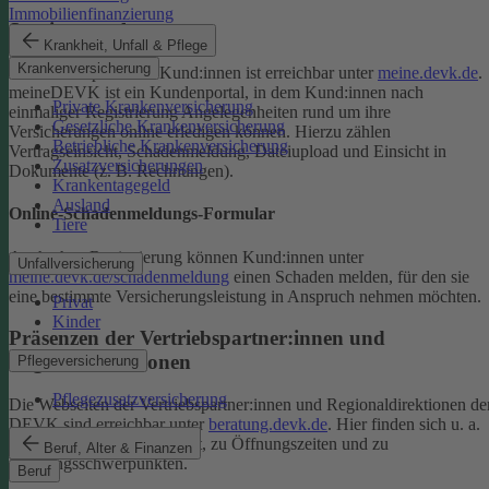
Immobilienfinanzierung
Serviceportal
Krankheit, Unfall & Pflege
Krankenversicherung
Das Serviceportal für Kund:innen ist erreichbar unter
meine.devk.de
.
meineDEVK ist ein Kundenportal, in dem Kund:innen nach
Private Krankenversicherung
einmaliger Registrierung Angelegenheiten rund um ihre
Gesetzliche Krankenversicherung
Versicherungen online erledigen können. Hierzu zählen
Betriebliche Krankenversicherung
Vertragseinsicht, Schadenmeldung, Dateiupload und Einsicht in
Zusatzversicherungen
Dokumente (z. B. Rechnungen).
Krankentagegeld
Ausland
Online-Schadenmeldungs-Formular
Tiere
Auch ohne Registrierung können Kund:innen unter
Unfallversicherung
meine.devk.de/schadenmeldung
einen Schaden melden, für den sie
eine bestimmte Versicherungsleistung in Anspruch nehmen möchten.
Privat
Kinder
Präsenzen der Vertriebspartner:innen und
Regionaldirektionen
Pflegeversicherung
Pflegezusatzversicherung
Die Webseiten der Vertriebspartner:innen und Regionaldirektionen de
DEVK sind erreichbar unter
beratung.devk.de
. Hier finden sich u. a.
Informationen zum Standort, zu Öffnungszeiten und zu
Beruf, Alter & Finanzen
Beratungsschwerpunkten.
Beruf