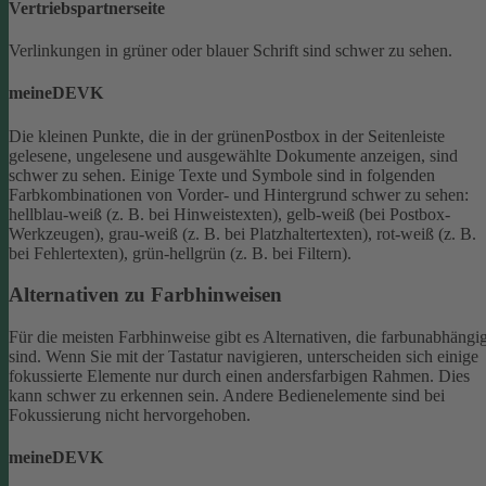
Vertriebspartnerseite
Verlinkungen in grüner oder blauer Schrift sind schwer zu sehen.
meineDEVK
Die kleinen Punkte, die in der grünenPostbox in der Seitenleiste
gelesene, ungelesene und ausgewählte Dokumente anzeigen, sind
schwer zu sehen.
Einige Texte und Symbole sind in folgenden
Farbkombinationen von Vorder- und Hintergrund schwer zu sehen:
hellblau-weiß (z. B. bei Hinweistexten), gelb-weiß (bei Postbox-
Werkzeugen), grau-weiß (z. B. bei Platzhaltertexten), rot-weiß (z. B.
bei Fehlertexten), grün-hellgrün (z. B. bei Filtern).
Alternativen zu Farbhinweisen
Für die meisten Farbhinweise gibt es Alternativen, die farbunabhängi
sind.
Wenn Sie mit der Tastatur navigieren, unterscheiden sich einige
fokussierte Elemente nur durch einen andersfarbigen Rahmen. Dies
kann schwer zu erkennen sein. Andere Bedienelemente sind bei
Fokussierung nicht hervorgehoben.
meineDEVK