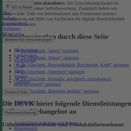
Januar 2026 zuletzt aktualisiert
. Die Einschätzung basiert im
Kfz & Reise
Wesentlichen auf einer Selbstbewertung. Zusätzlich haben wir
Pkw
ausgewählte Teile von Informationen und Funktionen unseres
E-Auto
Webangebots mit Hilfe von Fachleuten für digitale Barrierefreiheit
Kleinkraftrad
analysieren lassen.
Anhänger
Motorrad
Schnellnavigation durch diese Seite
Weitere Kfz-Versicherungen
Wohnwagen
Zu Abschnitt „Sehen“ springen
Lieferwagen
Zu Abschnitt „Hören“ springen
Wohnmobil
Zu Abschnitt „Beweglichkeit, Reichweite, Kraft“ springen
Quad
Trike
Zu Abschnitt „Sprechen“ springen
Traktor
Zu Abschnitt „Kognitiv, psychisch, neurologisch,
Oldtimer
neurodivergent“ springen
Zu Abschnitt „Barrieren melden“ springen
Zusatzschutz
Die DEVK bietet folgende Dienstleistunge
Schutzbrief
in ihrem Webangebot an
Reiseversicherung
Auslandsreisekrankenversicherung
Unternehmenswebseite und Produktinformationen
Reisegepäck