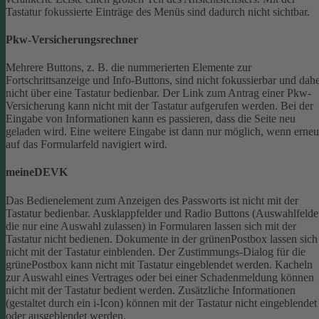
Tastatur fokussierte Einträge des Menüs sind dadurch nicht sichtbar.
Pkw-Versicherungsrechner
Mehrere Buttons, z. B. die nummerierten Elemente zur
Fortschrittsanzeige und Info-Buttons, sind nicht fokussierbar und dah
nicht über eine Tastatur bedienbar.
Der Link zum Antrag einer Pkw-
Versicherung kann nicht mit der Tastatur aufgerufen werden.
Bei der
Eingabe von Informationen kann es passieren, dass die Seite neu
geladen wird. Eine weitere Eingabe ist dann nur möglich, wenn erneu
auf das Formularfeld navigiert wird.
meineDEVK
Das Bedienelement zum Anzeigen des Passworts ist nicht mit der
Tastatur bedienbar.
Ausklappfelder und Radio Buttons (Auswahlfelde
die nur eine Auswahl zulassen) in Formularen lassen sich mit der
Tastatur nicht bedienen.
Dokumente in der grünenPostbox lassen sich
nicht mit der Tastatur einblenden.
Der Zustimmungs-Dialog für die
grünePostbox kann nicht mit Tastatur eingeblendet werden.
Kacheln
zur Auswahl eines Vertrages oder bei einer Schadenmeldung können
nicht mit der Tastatur bedient werden.
Zusätzliche Informationen
(gestaltet durch ein i-Icon) können mit der Tastatur nicht eingeblendet
oder ausgeblendet werden.