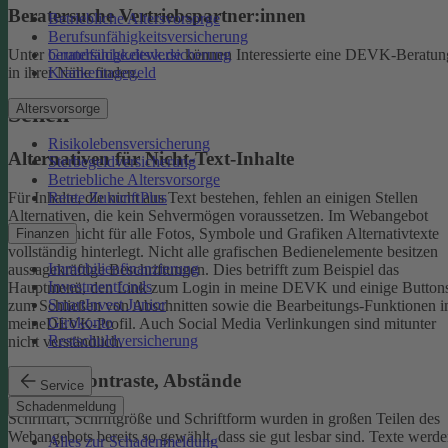
Beratersuche Vertriebspartner:innen
Betriebliche Altersvorsorge
Berufsunfähigkeitsversicherung
Unter
beratersuche.devk.de
können Interessierte eine DEVK-Beratun
Grundfähigkeitsversicherung
in ihrer Nähe finden.
Krankentagegeld
Altersvorsorge
Sehen
Risikolebensversicherung
Alternativen für Nicht-Text-Inhalte
Sterbegeldversicherung
Betriebliche Altersvorsorge
Rente ZukunftPlus
Für Inhalte, die nicht aus Text bestehen, fehlen an einigen Stellen
Alternativen, die kein Sehvermögen voraussetzen. Im Webangebot
sind noch nicht für alle Fotos, Symbole und Grafiken Alternativtexte
Finanzen
vollständig hinterlegt.
Nicht alle grafischen Bedienelemente besitzen
Immobilienfinanzierung
aussagekräftige Beschriftungen. Dies betrifft zum Beispiel das
Investmentfonds
Hauptmenü, den Link zum Login in meine DEVK und einige Button
SmartInvest Junior
zum Schließen von Abschnitten sowie die Bearbeitungs-Funktionen 
Girokonto
meineDEVK-Profil. Auch Social Media Verlinkungen sind mitunter
Restschuldversicherung
nicht verständlich.
Schrift, Kontraste, Abstände
Service
Schadenmeldung
Schriftart, Schriftgröße und Schriftform wurden in großen Teilen des
Webangebots bereits so gewählt, dass sie gut lesbar sind.
Texte werde
Alles zur Schadenmeldung