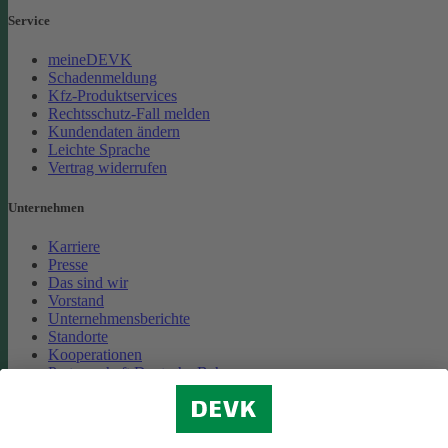
Service
meineDEVK
Schadenmeldung
Kfz-Produktservices
Rechtsschutz-Fall melden
Kundendaten ändern
Leichte Sprache
Vertrag widerrufen
Unternehmen
Karriere
Presse
Das sind wir
Vorstand
Unternehmensberichte
Standorte
Kooperationen
Partnerschaft Deutsche Bahn
Nachhaltigkeit