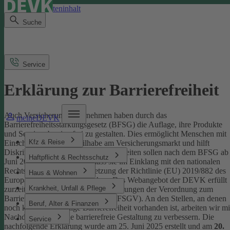
Direkt zum Seiteninhalt
Suche
Service
Erklärung zur Barrierefreiheit
Auch Versicherungsunternehmen haben durch das
meineDEVK
Barrierefreiheitsstärkungsgesetz (BFSG) die Auflage, ihre Produkte
und Services barrierefrei zu gestalten.
Dies ermöglicht Menschen mit
Kfz & Reise
Einschränkungen die Teilhabe am Versicherungsmarkt und hilft
Diskriminierung abzubauen. Internetseiten sollen nach dem BFSG ab
Haftpflicht & Rechtsschutz
Juni 2025 so gestaltet sein, dass sie im Einklang mit den nationalen
Rechtsvorschriften zur Umsetzung der Richtlinie (EU) 2019/882 des
Haus & Wohnen
Europäischen Parlaments stehen.
Das Webangebot der DEVK erfüllt
Krankheit, Unfall & Pflege
zurzeit nicht vollständig die Anforderungen der Verordnung zum
Barrierefreiheitsstärkungsgesetz (BFSGV).
An den Stellen, an denen
Beruf, Alter & Finanzen
noch keine vollständige Barrierefreiheit vorhanden ist, arbeiten wir mi
Nachdruck daran, die barrierefreie Gestaltung zu verbessern.
Die
Service
nachfolgende Erklärung wurde am 25. Juni 2025 erstellt und am
20.