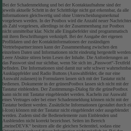
Bei der Schadenmeldung und bei der Kontaktaufnahme sind der
jeweils aktuelle Schritt in der Schrittfolge nicht gut erkennbar, da alle
Informationen gleichwertig und ohne Unterscheidungsmerkmal
vorgelesen werden.
In der Postbox wird die Anzahl neuer Nachrichte
als Zahl vorgelesen, allerdings ist der Zusammenhang zur Postbox
nicht unmittelbar klar.
Nicht alle Eingabefelder sind programmatisch
mit ihren Beschriftungen verknüpft.
Bei der Ausgabe der eigenen
Profildaten und der Kontaktinformationen der zuständigen
Vertriebspartner:innen kann der Zusammenhang zwischen den
einzelnen Daten und Informationen nicht eindeutig hergestellt werden
Leere Absätze stören beim Lesen der Inhalte.
Die Anforderungen an
das Passwort sind nur sichtbar, wenn Sie sich im „Passwort“-Textfeld
befinden. Die Informationen sind damit nur sehr schwer wahrnehmbar
Ausklappfelder und Radio Buttons (Auswahlfelder, die nur eine
Auswahl zulassen) in Formularen lassen sich mit der Tastatur nicht
bedienen.
Dokumente in der grünenPostbox lassen sich nicht mit der
Tastatur einblenden.
Der Zustimmungs-Dialog für die grünePostbox
kann nicht mit Tastatur eingeblendet werden.
Kacheln zur Auswahl
eines Vertrages oder bei einer Schadenmeldung können nicht mit der
Tastatur bedient werden.
Zusätzliche Informationen (gestaltet durch e
i-Icon) können mit der Tastatur nicht eingeblendet oder ausgeblendet
werden. Zudem sind die Bedienelemente zum Einblenden und
Ausblenden nicht korrekt bezeichnet.
Seiten im Bereich
„meineDEVK“ besitzen alle die gleichen Seitentitel, sodass eine