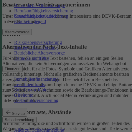
Beratersuche Vertriebspartner:innen
Betriebliche Altersvorsorge
Berufsunfähigkeitsversicherung
Unter
beratersuche.devk.de
können Interessierte eine DEVK-Beratun
Grundfähigkeitsversicherung
in ihrer Nähe finden.
Krankentagegeld
Altersvorsorge
Sehen
Risikolebensversicherung
Alternativen für Nicht-Text-Inhalte
Sterbegeldversicherung
Betriebliche Altersvorsorge
Rente ZukunftPlus
Für Inhalte, die nicht aus Text bestehen, fehlen an einigen Stellen
Alternativen, die kein Sehvermögen voraussetzen. Im Webangebot
sind noch nicht für alle Fotos, Symbole und Grafiken Alternativtexte
Finanzen
vollständig hinterlegt.
Nicht alle grafischen Bedienelemente besitzen
Immobilienfinanzierung
aussagekräftige Beschriftungen. Dies betrifft zum Beispiel das
Investmentfonds
Hauptmenü, den Link zum Login in meine DEVK und einige Button
SmartInvest Junior
zum Schließen von Abschnitten sowie die Bearbeitungs-Funktionen 
Girokonto
meineDEVK-Profil. Auch Social Media Verlinkungen sind mitunter
Restschuldversicherung
nicht verständlich.
Schrift, Kontraste, Abstände
Service
Schadenmeldung
Schriftart, Schriftgröße und Schriftform wurden in großen Teilen des
Webangebots bereits so gewählt, dass sie gut lesbar sind.
Texte werde
Alles zur Schadenmeldung