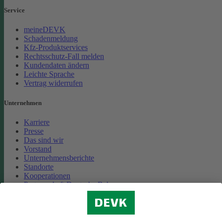
Service
meineDEVK
Schadenmeldung
Kfz-Produktservices
Rechtsschutz-Fall melden
Kundendaten ändern
Leichte Sprache
Vertrag widerrufen
Unternehmen
Karriere
Presse
Das sind wir
Vorstand
Unternehmensberichte
Standorte
Kooperationen
Partnerschaft Deutsche Bahn
Nachhaltigkeit