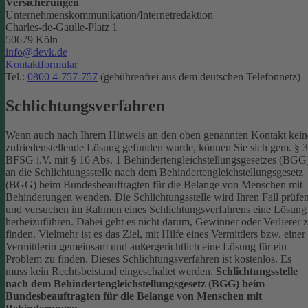
Versicherungen
Unternehmenskommunikation/Internetredaktion
Charles-de-Gaulle-Platz 1
50679 Köln
info@devk.de
Kontaktformular
Tel.:
0800 4-757-757
(gebührenfrei aus dem deutschen Telefonnetz)
Schlichtungsverfahren
Wenn auch nach Ihrem Hinweis an den oben genannten Kontakt kein
zufriedenstellende Lösung gefunden wurde, können Sie sich gem. § 
BFSG i.V. mit § 16 Abs. 1 Behindertengleichstellungsgesetzes (BGG
an die Schlichtungsstelle nach dem Behindertengleichstellungsgesetz
(BGG) beim Bundesbeauftragten für die Belange von Menschen mit
Behinderungen wenden. Die Schlichtungsstelle wird Ihren Fall prüfe
und versuchen im Rahmen eines Schlichtungsverfahrens eine Lösung
herbeizuführen. Dabei geht es nicht darum, Gewinner oder Verlierer 
finden. Vielmehr ist es das Ziel, mit Hilfe eines Vermittlers bzw. einer
Vermittlerin gemeinsam und außergerichtlich eine Lösung für ein
Problem zu finden. Dieses Schlichtungsverfahren ist kostenlos. Es
muss kein Rechtsbeistand eingeschaltet werden.
Schlichtungsstelle
nach dem Behindertengleichstellungsgesetz (BGG) beim
Bundesbeauftragten für die Belange von Menschen mit