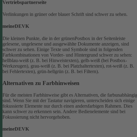
Vertriebspartnerseite
Verlinkungen in grüner oder blauer Schrift sind schwer zu sehen.
meineDEVK
Die kleinen Punkte, die in der grünenPostbox in der Seitenleiste
gelesene, ungelesene und ausgewählte Dokumente anzeigen, sind
schwer zu sehen.
Einige Texte und Symbole sind in folgenden
Farbkombinationen von Vorder- und Hintergrund schwer zu sehen:
hellblau-weiß (z. B. bei Hinweistexten), gelb-weiß (bei Postbox-
Werkzeugen), grau-weiß (z. B. bei Platzhaltertexten), rot-weiß (z. B.
bei Fehlertexten), grün-hellgrün (z. B. bei Filtern).
Alternativen zu Farbhinweisen
Für die meisten Farbhinweise gibt es Alternativen, die farbunabhängi
sind.
Wenn Sie mit der Tastatur navigieren, unterscheiden sich einige
fokussierte Elemente nur durch einen andersfarbigen Rahmen. Dies
kann schwer zu erkennen sein. Andere Bedienelemente sind bei
Fokussierung nicht hervorgehoben.
meineDEVK