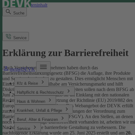
Direkt zum Seiteninhalt
Suche
Service
Erklärung zur Barrierefreiheit
Auch Versicherungsunternehmen haben durch das
meineDEVK
Barrierefreiheitsstärkungsgesetz (BFSG) die Auflage, ihre Produkte
und Services barrierefrei zu gestalten.
Dies ermöglicht Menschen mit
Kfz & Reise
Einschränkungen die Teilhabe am Versicherungsmarkt und hilft
Diskriminierung abzubauen. Internetseiten sollen nach dem BFSG ab
Haftpflicht & Rechtsschutz
Juni 2025 so gestaltet sein, dass sie im Einklang mit den nationalen
Rechtsvorschriften zur Umsetzung der Richtlinie (EU) 2019/882 des
Haus & Wohnen
Europäischen Parlaments stehen.
Das Webangebot der DEVK erfüllt
Krankheit, Unfall & Pflege
zurzeit nicht vollständig die Anforderungen der Verordnung zum
Barrierefreiheitsstärkungsgesetz (BFSGV).
An den Stellen, an denen
Beruf, Alter & Finanzen
noch keine vollständige Barrierefreiheit vorhanden ist, arbeiten wir mi
Nachdruck daran, die barrierefreie Gestaltung zu verbessern.
Die
Service
nachfolgende Erklärung wurde am 25. Juni 2025 erstellt und am
20.