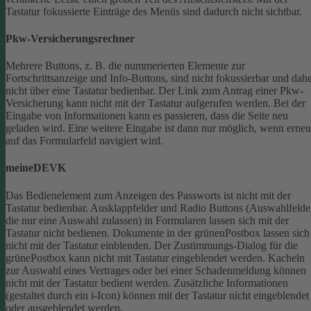
Tastatur fokussierte Einträge des Menüs sind dadurch nicht sichtbar.
Pkw-Versicherungsrechner
Mehrere Buttons, z. B. die nummerierten Elemente zur
Fortschrittsanzeige und Info-Buttons, sind nicht fokussierbar und dah
nicht über eine Tastatur bedienbar.
Der Link zum Antrag einer Pkw-
Versicherung kann nicht mit der Tastatur aufgerufen werden.
Bei der
Eingabe von Informationen kann es passieren, dass die Seite neu
geladen wird. Eine weitere Eingabe ist dann nur möglich, wenn erneu
auf das Formularfeld navigiert wird.
meineDEVK
Das Bedienelement zum Anzeigen des Passworts ist nicht mit der
Tastatur bedienbar.
Ausklappfelder und Radio Buttons (Auswahlfelde
die nur eine Auswahl zulassen) in Formularen lassen sich mit der
Tastatur nicht bedienen.
Dokumente in der grünenPostbox lassen sich
nicht mit der Tastatur einblenden.
Der Zustimmungs-Dialog für die
grünePostbox kann nicht mit Tastatur eingeblendet werden.
Kacheln
zur Auswahl eines Vertrages oder bei einer Schadenmeldung können
nicht mit der Tastatur bedient werden.
Zusätzliche Informationen
(gestaltet durch ein i-Icon) können mit der Tastatur nicht eingeblendet
oder ausgeblendet werden.