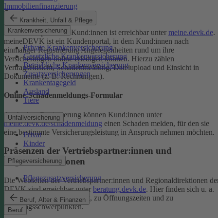
Immobilienfinanzierung
Serviceportal
Krankheit, Unfall & Pflege
Krankenversicherung
Das Serviceportal für Kund:innen ist erreichbar unter
meine.devk.de
.
meineDEVK ist ein Kundenportal, in dem Kund:innen nach
Private Krankenversicherung
einmaliger Registrierung Angelegenheiten rund um ihre
Gesetzliche Krankenversicherung
Versicherungen online erledigen können. Hierzu zählen
Betriebliche Krankenversicherung
Vertragseinsicht, Schadenmeldung, Dateiupload und Einsicht in
Zusatzversicherungen
Dokumente (z. B. Rechnungen).
Krankentagegeld
Ausland
Online-Schadenmeldungs-Formular
Tiere
Auch ohne Registrierung können Kund:innen unter
Unfallversicherung
meine.devk.de/schadenmeldung
einen Schaden melden, für den sie
eine bestimmte Versicherungsleistung in Anspruch nehmen möchten.
Privat
Kinder
Präsenzen der Vertriebspartner:innen und
Regionaldirektionen
Pflegeversicherung
Pflegezusatzversicherung
Die Webseiten der Vertriebspartner:innen und Regionaldirektionen de
DEVK sind erreichbar unter
beratung.devk.de
. Hier finden sich u. a.
Informationen zum Standort, zu Öffnungszeiten und zu
Beruf, Alter & Finanzen
Beratungsschwerpunkten.
Beruf