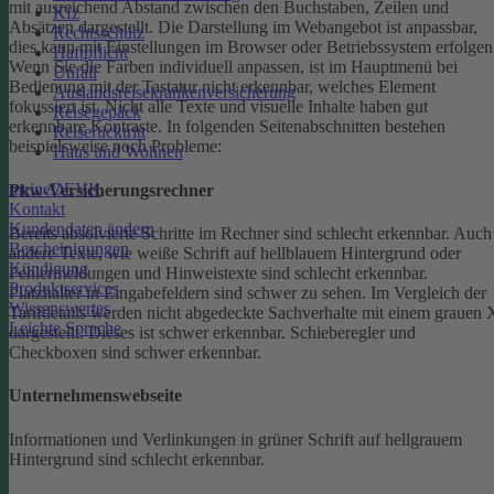
mit ausreichend Abstand zwischen den Buchstaben, Zeilen und
Kfz
Absätzen dargestellt.
Die Darstellung im Webangebot ist anpassbar,
Rechtsschutz
dies kann mit Einstellungen im Browser oder Betriebssystem erfolgen
Haftpflicht
Wenn Sie die Farben individuell anpassen, ist im Hauptmenü bei
Unfall
Bedienung mit der Tastatur nicht erkennbar, welches Element
Auslandsreisekrankenversicherung
fokussiert ist.
Nicht alle Texte und visuelle Inhalte haben gut
Reisegepäck
erkennbare Kontraste. In folgenden Seitenabschnitten bestehen
Reiserücktritt
beispielsweise noch Probleme:
Haus und Wohnen
meineDEVK
Pkw-Versicherungsrechner
Kontakt
Kundendaten ändern
Bereits absolvierte Schritte im Rechner sind schlecht erkennbar.
Auch
Bescheinigungen
andere Texte, wie weiße Schrift auf hellblauem Hintergrund oder
Kündigung
Fehlermeldungen und Hinweistexte sind schlecht erkennbar.
Produktservices
Platzhalter in Eingabefeldern sind schwer zu sehen.
Im Vergleich der
Wissenswertes
Tarifdetails werden nicht abgedeckte Sachverhalte mit einem grauen 
Leichte Sprache
dargestellt. Dieses ist schwer erkennbar.
Schieberegler und
Checkboxen sind schwer erkennbar.
Unternehmenswebseite
Informationen und Verlinkungen in grüner Schrift auf hellgrauem
Hintergrund sind schlecht erkennbar.