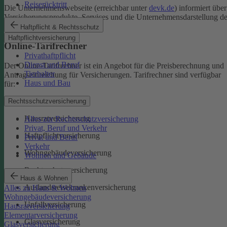
Reiserücktritt
Die Unternehmenswebseite (erreichbar unter
devk.de
) informiert über
Versicherungsprodukte, Services und die Unternehmensdarstellung de
DEVK.
Haftpflicht & Rechtsschutz
Haftpflichtversicherung
Online-Tarifrechner
Privathaftpflicht
Dienst und Beruf
Der Online-Tarifrechner ist ein Angebot für die Preisberechnung und
Tierhalter
Antragseinreichung für Versicherungen. Tarifrechner sind verfügbar
Haus und Bau
für:
Kfz-Versicherungen
Rechtsschutzversicherung
Hausratversicherung
Alles zur Rechtsschutzversicherung
Privat, Beruf und Verkehr
Haftpflichtversicherung
Privat und Beruf
Verkehr
Wohngebäudeversicherung
Wohnen und Gebäude
Rechtsschutzversicherung
Haus & Wohnen
Auslandsreisekrankenversicherung
Alles zu Haus & Wohnen
Wohngebäudeversicherung
Unfallversicherung
Hausratversicherung
Elementarversicherung
Glasversicherung
Glasversicherung