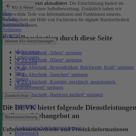
Januar 2026 zuletzt aktualisiert
. Die Einschätzung basiert im
Kfz & Reise
Wesentlichen auf einer Selbstbewertung. Zusätzlich haben wir
Pkw
ausgewählte Teile von Informationen und Funktionen unseres
E-Auto
Webangebots mit Hilfe von Fachleuten für digitale Barrierefreiheit
Kleinkraftrad
analysieren lassen.
Anhänger
Motorrad
Schnellnavigation durch diese Seite
Weitere Kfz-Versicherungen
Wohnwagen
Zu Abschnitt „Sehen“ springen
Lieferwagen
Zu Abschnitt „Hören“ springen
Wohnmobil
Zu Abschnitt „Beweglichkeit, Reichweite, Kraft“ springen
Quad
Trike
Zu Abschnitt „Sprechen“ springen
Traktor
Zu Abschnitt „Kognitiv, psychisch, neurologisch,
Oldtimer
neurodivergent“ springen
Zu Abschnitt „Barrieren melden“ springen
Zusatzschutz
Die DEVK bietet folgende Dienstleistunge
Schutzbrief
in ihrem Webangebot an
Reiseversicherung
Auslandsreisekrankenversicherung
Unternehmenswebseite und Produktinformationen
Reisegepäck