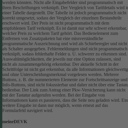
werden könnten.
Nicht alle Eingabefelder sind programmatisch mit
ihren Beschriftungen verknüpft.
Der Vergleich von Tarifdetails wird i
einer Tabelle dargestellt. Die Tabelle ist jedoch programmatisch nicht
korrekt umgesetzt, sodass der Vergleich der einzelnen Bestandteile
erschwert wird.
Der Preis ist nicht programmatisch mit dem
empfohlenen Tarif verknüpft. Es ist damit nur sehr schwer erkennbar,
welcher Preis zu welchem Tarif gehört.
Das Bedienelement zum
Entfernen von Zusatzpaketen hat eine missverständliche
programmatische Auszeichnung und wird als Schieberegler und nicht
als Schalter ausgegeben.
Fehlermeldungen sind nicht programmatisch
verknüpft, sodass fehlerhafte Felder u. U. schwerer zu erkennen sind.
Auswahlmöglichkeiten, die jeweils nur eine Option zulassen, sind
nicht als zusammengehörig erkennbar.
Der aktuelle Schritt in der
Schrittfolge ist nicht gut erkennbar, da alle Informationen gleichwertig
und ohne Unterscheidungsmerkmal vorgelesen werden.
Mehrere
Buttons, z. B. die nummerierten Elemente zur Fortschrittsanzeige und
Info-Buttons, sind nicht fokussierbar und daher nicht über eine Tastat
bedienbar.
Der Link zum Antrag einer Pkw-Versicherung kann nicht
mit der Tastatur aufgerufen werden.
Bei der Eingabe von
Informationen kann es passieren, dass die Seite neu geladen wird. Ein
weitere Eingabe ist dann nur möglich, wenn erneut auf das
Formularfeld navigiert wird.
meineDEVK