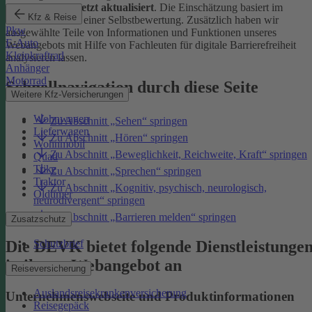
Januar 2026 zuletzt aktualisiert
. Die Einschätzung basiert im
Kfz & Reise
Wesentlichen auf einer Selbstbewertung. Zusätzlich haben wir
Pkw
ausgewählte Teile von Informationen und Funktionen unseres
E-Auto
Webangebots mit Hilfe von Fachleuten für digitale Barrierefreiheit
Kleinkraftrad
analysieren lassen.
Anhänger
Motorrad
Schnellnavigation durch diese Seite
Weitere Kfz-Versicherungen
Wohnwagen
Zu Abschnitt „Sehen“ springen
Lieferwagen
Zu Abschnitt „Hören“ springen
Wohnmobil
Zu Abschnitt „Beweglichkeit, Reichweite, Kraft“ springen
Quad
Trike
Zu Abschnitt „Sprechen“ springen
Traktor
Zu Abschnitt „Kognitiv, psychisch, neurologisch,
Oldtimer
neurodivergent“ springen
Zu Abschnitt „Barrieren melden“ springen
Zusatzschutz
Die DEVK bietet folgende Dienstleistunge
Schutzbrief
in ihrem Webangebot an
Reiseversicherung
Auslandsreisekrankenversicherung
Unternehmenswebseite und Produktinformationen
Reisegepäck