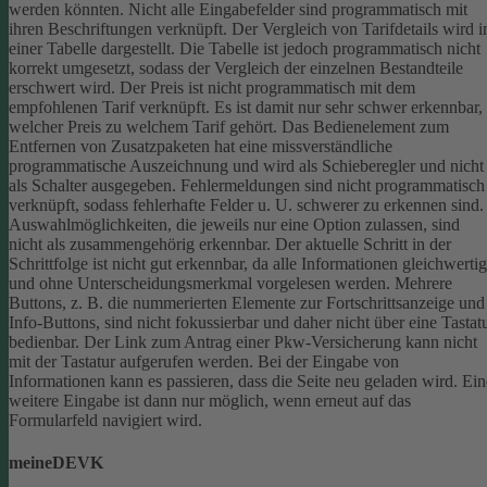
werden könnten.
Nicht alle Eingabefelder sind programmatisch mit
ihren Beschriftungen verknüpft.
Der Vergleich von Tarifdetails wird i
einer Tabelle dargestellt. Die Tabelle ist jedoch programmatisch nicht
korrekt umgesetzt, sodass der Vergleich der einzelnen Bestandteile
erschwert wird.
Der Preis ist nicht programmatisch mit dem
empfohlenen Tarif verknüpft. Es ist damit nur sehr schwer erkennbar,
welcher Preis zu welchem Tarif gehört.
Das Bedienelement zum
Entfernen von Zusatzpaketen hat eine missverständliche
programmatische Auszeichnung und wird als Schieberegler und nicht
als Schalter ausgegeben.
Fehlermeldungen sind nicht programmatisch
verknüpft, sodass fehlerhafte Felder u. U. schwerer zu erkennen sind.
Auswahlmöglichkeiten, die jeweils nur eine Option zulassen, sind
nicht als zusammengehörig erkennbar.
Der aktuelle Schritt in der
Schrittfolge ist nicht gut erkennbar, da alle Informationen gleichwertig
und ohne Unterscheidungsmerkmal vorgelesen werden.
Mehrere
Buttons, z. B. die nummerierten Elemente zur Fortschrittsanzeige und
Info-Buttons, sind nicht fokussierbar und daher nicht über eine Tastat
bedienbar.
Der Link zum Antrag einer Pkw-Versicherung kann nicht
mit der Tastatur aufgerufen werden.
Bei der Eingabe von
Informationen kann es passieren, dass die Seite neu geladen wird. Ein
weitere Eingabe ist dann nur möglich, wenn erneut auf das
Formularfeld navigiert wird.
meineDEVK