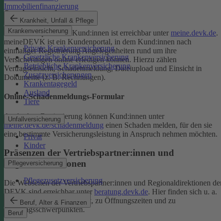
Immobilienfinanzierung
Serviceportal
Krankheit, Unfall & Pflege
Krankenversicherung
Das Serviceportal für Kund:innen ist erreichbar unter
meine.devk.de
.
meineDEVK ist ein Kundenportal, in dem Kund:innen nach
Private Krankenversicherung
einmaliger Registrierung Angelegenheiten rund um ihre
Gesetzliche Krankenversicherung
Versicherungen online erledigen können. Hierzu zählen
Betriebliche Krankenversicherung
Vertragseinsicht, Schadenmeldung, Dateiupload und Einsicht in
Zusatzversicherungen
Dokumente (z. B. Rechnungen).
Krankentagegeld
Ausland
Online-Schadenmeldungs-Formular
Tiere
Auch ohne Registrierung können Kund:innen unter
Unfallversicherung
meine.devk.de/schadenmeldung
einen Schaden melden, für den sie
eine bestimmte Versicherungsleistung in Anspruch nehmen möchten.
Privat
Kinder
Präsenzen der Vertriebspartner:innen und
Regionaldirektionen
Pflegeversicherung
Pflegezusatzversicherung
Die Webseiten der Vertriebspartner:innen und Regionaldirektionen de
DEVK sind erreichbar unter
beratung.devk.de
. Hier finden sich u. a.
Informationen zum Standort, zu Öffnungszeiten und zu
Beruf, Alter & Finanzen
Beratungsschwerpunkten.
Beruf