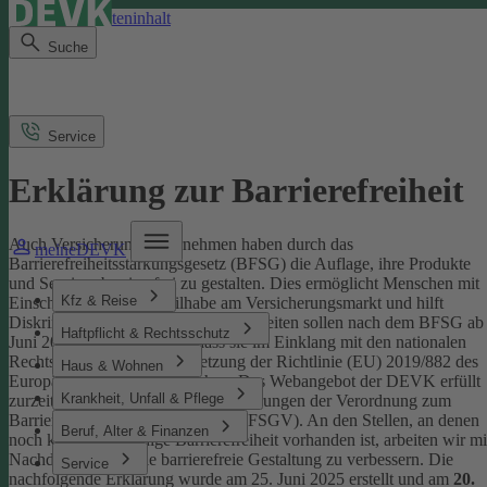
Direkt zum Seiteninhalt
Suche
Service
Erklärung zur Barrierefreiheit
Auch Versicherungsunternehmen haben durch das
meineDEVK
Barrierefreiheitsstärkungsgesetz (BFSG) die Auflage, ihre Produkte
und Services barrierefrei zu gestalten.
Dies ermöglicht Menschen mit
Kfz & Reise
Einschränkungen die Teilhabe am Versicherungsmarkt und hilft
Diskriminierung abzubauen. Internetseiten sollen nach dem BFSG ab
Haftpflicht & Rechtsschutz
Juni 2025 so gestaltet sein, dass sie im Einklang mit den nationalen
Rechtsvorschriften zur Umsetzung der Richtlinie (EU) 2019/882 des
Haus & Wohnen
Europäischen Parlaments stehen.
Das Webangebot der DEVK erfüllt
Krankheit, Unfall & Pflege
zurzeit nicht vollständig die Anforderungen der Verordnung zum
Barrierefreiheitsstärkungsgesetz (BFSGV).
An den Stellen, an denen
Beruf, Alter & Finanzen
noch keine vollständige Barrierefreiheit vorhanden ist, arbeiten wir mi
Nachdruck daran, die barrierefreie Gestaltung zu verbessern.
Die
Service
nachfolgende Erklärung wurde am 25. Juni 2025 erstellt und am
20.