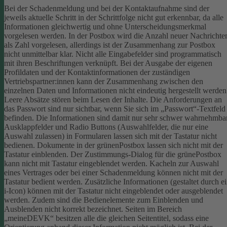
Bei der Schadenmeldung und bei der Kontaktaufnahme sind der
jeweils aktuelle Schritt in der Schrittfolge nicht gut erkennbar, da alle
Informationen gleichwertig und ohne Unterscheidungsmerkmal
vorgelesen werden.
In der Postbox wird die Anzahl neuer Nachrichte
als Zahl vorgelesen, allerdings ist der Zusammenhang zur Postbox
nicht unmittelbar klar.
Nicht alle Eingabefelder sind programmatisch
mit ihren Beschriftungen verknüpft.
Bei der Ausgabe der eigenen
Profildaten und der Kontaktinformationen der zuständigen
Vertriebspartner:innen kann der Zusammenhang zwischen den
einzelnen Daten und Informationen nicht eindeutig hergestellt werden
Leere Absätze stören beim Lesen der Inhalte.
Die Anforderungen an
das Passwort sind nur sichtbar, wenn Sie sich im „Passwort“-Textfeld
befinden. Die Informationen sind damit nur sehr schwer wahrnehmbar
Ausklappfelder und Radio Buttons (Auswahlfelder, die nur eine
Auswahl zulassen) in Formularen lassen sich mit der Tastatur nicht
bedienen.
Dokumente in der grünenPostbox lassen sich nicht mit der
Tastatur einblenden.
Der Zustimmungs-Dialog für die grünePostbox
kann nicht mit Tastatur eingeblendet werden.
Kacheln zur Auswahl
eines Vertrages oder bei einer Schadenmeldung können nicht mit der
Tastatur bedient werden.
Zusätzliche Informationen (gestaltet durch e
i-Icon) können mit der Tastatur nicht eingeblendet oder ausgeblendet
werden. Zudem sind die Bedienelemente zum Einblenden und
Ausblenden nicht korrekt bezeichnet.
Seiten im Bereich
„meineDEVK“ besitzen alle die gleichen Seitentitel, sodass eine