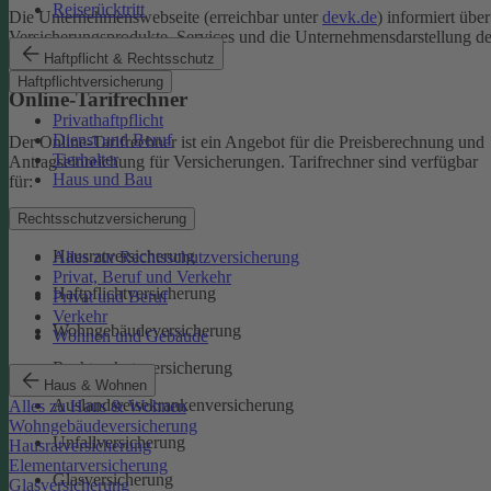
Reiserücktritt
Die Unternehmenswebseite (erreichbar unter
devk.de
) informiert über
Versicherungsprodukte, Services und die Unternehmensdarstellung de
DEVK.
Haftpflicht & Rechtsschutz
Haftpflichtversicherung
Online-Tarifrechner
Privathaftpflicht
Dienst und Beruf
Der Online-Tarifrechner ist ein Angebot für die Preisberechnung und
Tierhalter
Antragseinreichung für Versicherungen. Tarifrechner sind verfügbar
Haus und Bau
für:
Kfz-Versicherungen
Rechtsschutzversicherung
Hausratversicherung
Alles zur Rechtsschutzversicherung
Privat, Beruf und Verkehr
Haftpflichtversicherung
Privat und Beruf
Verkehr
Wohngebäudeversicherung
Wohnen und Gebäude
Rechtsschutzversicherung
Haus & Wohnen
Auslandsreisekrankenversicherung
Alles zu Haus & Wohnen
Wohngebäudeversicherung
Unfallversicherung
Hausratversicherung
Elementarversicherung
Glasversicherung
Glasversicherung