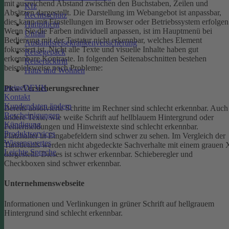
mit ausreichend Abstand zwischen den Buchstaben, Zeilen und
Kfz
Absätzen dargestellt.
Die Darstellung im Webangebot ist anpassbar,
Rechtsschutz
dies kann mit Einstellungen im Browser oder Betriebssystem erfolgen
Haftpflicht
Wenn Sie die Farben individuell anpassen, ist im Hauptmenü bei
Unfall
Bedienung mit der Tastatur nicht erkennbar, welches Element
Auslandsreisekrankenversicherung
fokussiert ist.
Nicht alle Texte und visuelle Inhalte haben gut
Reisegepäck
erkennbare Kontraste. In folgenden Seitenabschnitten bestehen
Reiserücktritt
beispielsweise noch Probleme:
Haus und Wohnen
meineDEVK
Pkw-Versicherungsrechner
Kontakt
Kundendaten ändern
Bereits absolvierte Schritte im Rechner sind schlecht erkennbar.
Auch
Bescheinigungen
andere Texte, wie weiße Schrift auf hellblauem Hintergrund oder
Kündigung
Fehlermeldungen und Hinweistexte sind schlecht erkennbar.
Produktservices
Platzhalter in Eingabefeldern sind schwer zu sehen.
Im Vergleich der
Wissenswertes
Tarifdetails werden nicht abgedeckte Sachverhalte mit einem grauen 
Leichte Sprache
dargestellt. Dieses ist schwer erkennbar.
Schieberegler und
Checkboxen sind schwer erkennbar.
Unternehmenswebseite
Informationen und Verlinkungen in grüner Schrift auf hellgrauem
Hintergrund sind schlecht erkennbar.