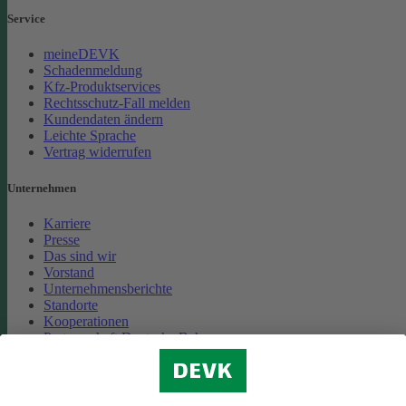
Service
meineDEVK
Schadenmeldung
Kfz-Produktservices
Rechtsschutz-Fall melden
Kundendaten ändern
Leichte Sprache
Vertrag widerrufen
Unternehmen
Karriere
Presse
Das sind wir
Vorstand
Unternehmensberichte
Standorte
Kooperationen
Partnerschaft Deutsche Bahn
Nachhaltigkeit