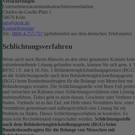
Versicherungen
Unternehmenskommunikation/Internetredaktion
Charles-de-Gaulle-Platz 1
50679 Köln
info@devk.de
Kontaktformular
Tel.:
0800 4-757-757
(gebührenfrei aus dem deutschen Telefonnetz)
Schlichtungsverfahren
Wenn auch nach Ihrem Hinweis an den oben genannten Kontakt kein
zufriedenstellende Lösung gefunden wurde, können Sie sich gem. § 
BFSG i.V. mit § 16 Abs. 1 Behindertengleichstellungsgesetzes (BGG
an die Schlichtungsstelle nach dem Behindertengleichstellungsgesetz
(BGG) beim Bundesbeauftragten für die Belange von Menschen mit
Behinderungen wenden. Die Schlichtungsstelle wird Ihren Fall prüfe
und versuchen im Rahmen eines Schlichtungsverfahrens eine Lösung
herbeizuführen. Dabei geht es nicht darum, Gewinner oder Verlierer 
finden. Vielmehr ist es das Ziel, mit Hilfe eines Vermittlers bzw. einer
Vermittlerin gemeinsam und außergerichtlich eine Lösung für ein
Problem zu finden. Dieses Schlichtungsverfahren ist kostenlos. Es
muss kein Rechtsbeistand eingeschaltet werden.
Schlichtungsstelle
nach dem Behindertengleichstellungsgesetz (BGG) beim
Bundesbeauftragten für die Belange von Menschen mit