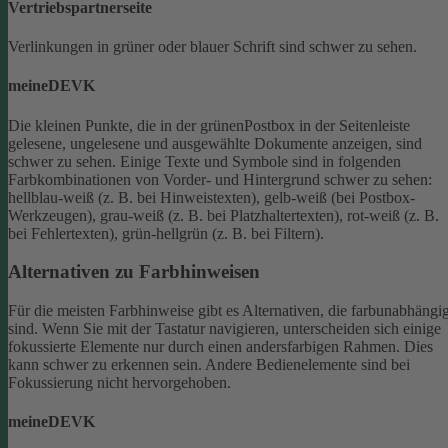
Vertriebspartnerseite
Verlinkungen in grüner oder blauer Schrift sind schwer zu sehen.
meineDEVK
Die kleinen Punkte, die in der grünenPostbox in der Seitenleiste
gelesene, ungelesene und ausgewählte Dokumente anzeigen, sind
schwer zu sehen.
Einige Texte und Symbole sind in folgenden
Farbkombinationen von Vorder- und Hintergrund schwer zu sehen:
hellblau-weiß (z. B. bei Hinweistexten), gelb-weiß (bei Postbox-
Werkzeugen), grau-weiß (z. B. bei Platzhaltertexten), rot-weiß (z. B.
bei Fehlertexten), grün-hellgrün (z. B. bei Filtern).
Alternativen zu Farbhinweisen
Für die meisten Farbhinweise gibt es Alternativen, die farbunabhängi
sind.
Wenn Sie mit der Tastatur navigieren, unterscheiden sich einige
fokussierte Elemente nur durch einen andersfarbigen Rahmen. Dies
kann schwer zu erkennen sein. Andere Bedienelemente sind bei
Fokussierung nicht hervorgehoben.
meineDEVK