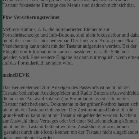
Tastatur fokussierte Einträge des Menüs sind dadurch nicht sichtbar.
Pkw-Versicherungsrechner
Mehrere Buttons, z. B. die nummerierten Elemente zur
Fortschrittsanzeige und Info-Buttons, sind nicht fokussierbar und dah
nicht über eine Tastatur bedienbar.
Der Link zum Antrag einer Pkw-
Versicherung kann nicht mit der Tastatur aufgerufen werden.
Bei der
Eingabe von Informationen kann es passieren, dass die Seite neu
geladen wird. Eine weitere Eingabe ist dann nur möglich, wenn erneu
auf das Formularfeld navigiert wird.
meineDEVK
Das Bedienelement zum Anzeigen des Passworts ist nicht mit der
Tastatur bedienbar.
Ausklappfelder und Radio Buttons (Auswahlfelde
die nur eine Auswahl zulassen) in Formularen lassen sich mit der
Tastatur nicht bedienen.
Dokumente in der grünenPostbox lassen sich
nicht mit der Tastatur einblenden.
Der Zustimmungs-Dialog für die
grünePostbox kann nicht mit Tastatur eingeblendet werden.
Kacheln
zur Auswahl eines Vertrages oder bei einer Schadenmeldung können
nicht mit der Tastatur bedient werden.
Zusätzliche Informationen
(gestaltet durch ein i-Icon) können mit der Tastatur nicht eingeblendet
oder ausgeblendet werden.