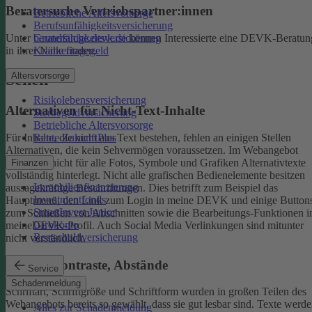
Beratersuche Vertriebspartner:innen
Betriebliche Altersvorsorge
Berufsunfähigkeitsversicherung
Unter
beratersuche.devk.de
können Interessierte eine DEVK-Beratun
Grundfähigkeitsversicherung
in ihrer Nähe finden.
Krankentagegeld
Altersvorsorge
Sehen
Risikolebensversicherung
Alternativen für Nicht-Text-Inhalte
Sterbegeldversicherung
Betriebliche Altersvorsorge
Rente ZukunftPlus
Für Inhalte, die nicht aus Text bestehen, fehlen an einigen Stellen
Alternativen, die kein Sehvermögen voraussetzen. Im Webangebot
sind noch nicht für alle Fotos, Symbole und Grafiken Alternativtexte
Finanzen
vollständig hinterlegt.
Nicht alle grafischen Bedienelemente besitzen
Immobilienfinanzierung
aussagekräftige Beschriftungen. Dies betrifft zum Beispiel das
Investmentfonds
Hauptmenü, den Link zum Login in meine DEVK und einige Button
SmartInvest Junior
zum Schließen von Abschnitten sowie die Bearbeitungs-Funktionen 
Girokonto
meineDEVK-Profil. Auch Social Media Verlinkungen sind mitunter
Restschuldversicherung
nicht verständlich.
Schrift, Kontraste, Abstände
Service
Schadenmeldung
Schriftart, Schriftgröße und Schriftform wurden in großen Teilen des
Webangebots bereits so gewählt, dass sie gut lesbar sind.
Texte werde
Alles zur Schadenmeldung