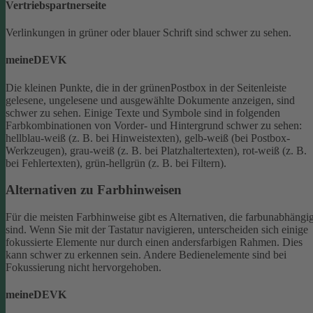
Vertriebspartnerseite
Verlinkungen in grüner oder blauer Schrift sind schwer zu sehen.
meineDEVK
Die kleinen Punkte, die in der grünenPostbox in der Seitenleiste
gelesene, ungelesene und ausgewählte Dokumente anzeigen, sind
schwer zu sehen.
Einige Texte und Symbole sind in folgenden
Farbkombinationen von Vorder- und Hintergrund schwer zu sehen:
hellblau-weiß (z. B. bei Hinweistexten), gelb-weiß (bei Postbox-
Werkzeugen), grau-weiß (z. B. bei Platzhaltertexten), rot-weiß (z. B.
bei Fehlertexten), grün-hellgrün (z. B. bei Filtern).
Alternativen zu Farbhinweisen
Für die meisten Farbhinweise gibt es Alternativen, die farbunabhängi
sind.
Wenn Sie mit der Tastatur navigieren, unterscheiden sich einige
fokussierte Elemente nur durch einen andersfarbigen Rahmen. Dies
kann schwer zu erkennen sein. Andere Bedienelemente sind bei
Fokussierung nicht hervorgehoben.
meineDEVK