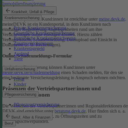
Immobilienfinanzierung
Serviceportal
Krankheit, Unfall & Pflege
Krankenversicherung
Das Serviceportal für Kund:innen ist erreichbar unter
meine.devk.de
.
meineDEVK ist ein Kundenportal, in dem Kund:innen nach
Private Krankenversicherung
einmaliger Registrierung Angelegenheiten rund um ihre
Gesetzliche Krankenversicherung
Versicherungen online erledigen können. Hierzu zählen
Betriebliche Krankenversicherung
Vertragseinsicht, Schadenmeldung, Dateiupload und Einsicht in
Zusatzversicherungen
Dokumente (z. B. Rechnungen).
Krankentagegeld
Ausland
Online-Schadenmeldungs-Formular
Tiere
Auch ohne Registrierung können Kund:innen unter
Unfallversicherung
meine.devk.de/schadenmeldung
einen Schaden melden, für den sie
eine bestimmte Versicherungsleistung in Anspruch nehmen möchten.
Privat
Kinder
Präsenzen der Vertriebspartner:innen und
Regionaldirektionen
Pflegeversicherung
Pflegezusatzversicherung
Die Webseiten der Vertriebspartner:innen und Regionaldirektionen de
DEVK sind erreichbar unter
beratung.devk.de
. Hier finden sich u. a.
Informationen zum Standort, zu Öffnungszeiten und zu
Beruf, Alter & Finanzen
Beratungsschwerpunkten.
Beruf