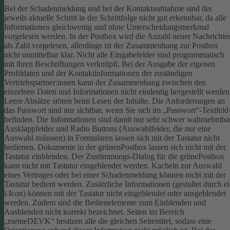
Bei der Schadenmeldung und bei der Kontaktaufnahme sind der
jeweils aktuelle Schritt in der Schrittfolge nicht gut erkennbar, da alle
Informationen gleichwertig und ohne Unterscheidungsmerkmal
vorgelesen werden.
In der Postbox wird die Anzahl neuer Nachrichte
als Zahl vorgelesen, allerdings ist der Zusammenhang zur Postbox
nicht unmittelbar klar.
Nicht alle Eingabefelder sind programmatisch
mit ihren Beschriftungen verknüpft.
Bei der Ausgabe der eigenen
Profildaten und der Kontaktinformationen der zuständigen
Vertriebspartner:innen kann der Zusammenhang zwischen den
einzelnen Daten und Informationen nicht eindeutig hergestellt werden
Leere Absätze stören beim Lesen der Inhalte.
Die Anforderungen an
das Passwort sind nur sichtbar, wenn Sie sich im „Passwort“-Textfeld
befinden. Die Informationen sind damit nur sehr schwer wahrnehmbar
Ausklappfelder und Radio Buttons (Auswahlfelder, die nur eine
Auswahl zulassen) in Formularen lassen sich mit der Tastatur nicht
bedienen.
Dokumente in der grünenPostbox lassen sich nicht mit der
Tastatur einblenden.
Der Zustimmungs-Dialog für die grünePostbox
kann nicht mit Tastatur eingeblendet werden.
Kacheln zur Auswahl
eines Vertrages oder bei einer Schadenmeldung können nicht mit der
Tastatur bedient werden.
Zusätzliche Informationen (gestaltet durch e
i-Icon) können mit der Tastatur nicht eingeblendet oder ausgeblendet
werden. Zudem sind die Bedienelemente zum Einblenden und
Ausblenden nicht korrekt bezeichnet.
Seiten im Bereich
„meineDEVK“ besitzen alle die gleichen Seitentitel, sodass eine