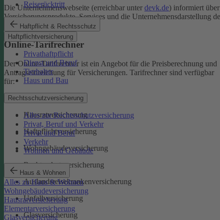
Reiserücktritt
Die Unternehmenswebseite (erreichbar unter
devk.de
) informiert über
Versicherungsprodukte, Services und die Unternehmensdarstellung de
DEVK.
Haftpflicht & Rechtsschutz
Haftpflichtversicherung
Online-Tarifrechner
Privathaftpflicht
Dienst und Beruf
Der Online-Tarifrechner ist ein Angebot für die Preisberechnung und
Tierhalter
Antragseinreichung für Versicherungen. Tarifrechner sind verfügbar
Haus und Bau
für:
Kfz-Versicherungen
Rechtsschutzversicherung
Hausratversicherung
Alles zur Rechtsschutzversicherung
Privat, Beruf und Verkehr
Haftpflichtversicherung
Privat und Beruf
Verkehr
Wohngebäudeversicherung
Wohnen und Gebäude
Rechtsschutzversicherung
Haus & Wohnen
Auslandsreisekrankenversicherung
Alles zu Haus & Wohnen
Wohngebäudeversicherung
Unfallversicherung
Hausratversicherung
Elementarversicherung
Glasversicherung
Glasversicherung