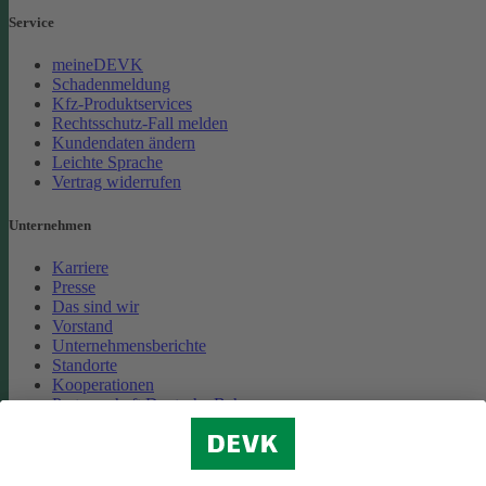
Service
meineDEVK
Schadenmeldung
Kfz-Produktservices
Rechtsschutz-Fall melden
Kundendaten ändern
Leichte Sprache
Vertrag widerrufen
Unternehmen
Karriere
Presse
Das sind wir
Vorstand
Unternehmensberichte
Standorte
Kooperationen
Partnerschaft Deutsche Bahn
Nachhaltigkeit