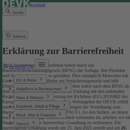
Direkt zum Seiteninhalt
Suche
Service
Erklärung zur Barrierefreiheit
Auch Versicherungsunternehmen haben durch das
meineDEVK
Barrierefreiheitsstärkungsgesetz (BFSG) die Auflage, ihre Produkte
und Services barrierefrei zu gestalten.
Dies ermöglicht Menschen mit
Kfz & Reise
Einschränkungen die Teilhabe am Versicherungsmarkt und hilft
Diskriminierung abzubauen. Internetseiten sollen nach dem BFSG ab
Haftpflicht & Rechtsschutz
Juni 2025 so gestaltet sein, dass sie im Einklang mit den nationalen
Rechtsvorschriften zur Umsetzung der Richtlinie (EU) 2019/882 des
Haus & Wohnen
Europäischen Parlaments stehen.
Das Webangebot der DEVK erfüllt
Krankheit, Unfall & Pflege
zurzeit nicht vollständig die Anforderungen der Verordnung zum
Barrierefreiheitsstärkungsgesetz (BFSGV).
An den Stellen, an denen
Beruf, Alter & Finanzen
noch keine vollständige Barrierefreiheit vorhanden ist, arbeiten wir mi
Nachdruck daran, die barrierefreie Gestaltung zu verbessern.
Die
Service
nachfolgende Erklärung wurde am 25. Juni 2025 erstellt und am
20.