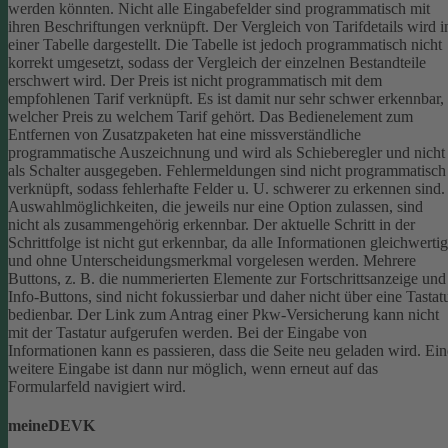
werden könnten.
Nicht alle Eingabefelder sind programmatisch mit
ihren Beschriftungen verknüpft.
Der Vergleich von Tarifdetails wird i
einer Tabelle dargestellt. Die Tabelle ist jedoch programmatisch nicht
korrekt umgesetzt, sodass der Vergleich der einzelnen Bestandteile
erschwert wird.
Der Preis ist nicht programmatisch mit dem
empfohlenen Tarif verknüpft. Es ist damit nur sehr schwer erkennbar,
welcher Preis zu welchem Tarif gehört.
Das Bedienelement zum
Entfernen von Zusatzpaketen hat eine missverständliche
programmatische Auszeichnung und wird als Schieberegler und nicht
als Schalter ausgegeben.
Fehlermeldungen sind nicht programmatisch
verknüpft, sodass fehlerhafte Felder u. U. schwerer zu erkennen sind.
Auswahlmöglichkeiten, die jeweils nur eine Option zulassen, sind
nicht als zusammengehörig erkennbar.
Der aktuelle Schritt in der
Schrittfolge ist nicht gut erkennbar, da alle Informationen gleichwertig
und ohne Unterscheidungsmerkmal vorgelesen werden.
Mehrere
Buttons, z. B. die nummerierten Elemente zur Fortschrittsanzeige und
Info-Buttons, sind nicht fokussierbar und daher nicht über eine Tastat
bedienbar.
Der Link zum Antrag einer Pkw-Versicherung kann nicht
mit der Tastatur aufgerufen werden.
Bei der Eingabe von
Informationen kann es passieren, dass die Seite neu geladen wird. Ein
weitere Eingabe ist dann nur möglich, wenn erneut auf das
Formularfeld navigiert wird.
meineDEVK