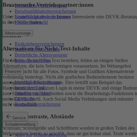
Beratersuche Vertriebspartner:innen
Betriebliche Altersvorsorge
Berufsunfähigkeitsversicherung
Unter
beratersuche.devk.de
können Interessierte eine DEVK-Beratun
Grundfähigkeitsversicherung
in ihrer Nähe finden.
Krankentagegeld
Altersvorsorge
Sehen
Risikolebensversicherung
Alternativen für Nicht-Text-Inhalte
Sterbegeldversicherung
Betriebliche Altersvorsorge
Rente ZukunftPlus
Für Inhalte, die nicht aus Text bestehen, fehlen an einigen Stellen
Alternativen, die kein Sehvermögen voraussetzen. Im Webangebot
sind noch nicht für alle Fotos, Symbole und Grafiken Alternativtexte
Finanzen
vollständig hinterlegt.
Nicht alle grafischen Bedienelemente besitzen
Immobilienfinanzierung
aussagekräftige Beschriftungen. Dies betrifft zum Beispiel das
Investmentfonds
Hauptmenü, den Link zum Login in meine DEVK und einige Button
SmartInvest Junior
zum Schließen von Abschnitten sowie die Bearbeitungs-Funktionen 
Girokonto
meineDEVK-Profil. Auch Social Media Verlinkungen sind mitunter
Restschuldversicherung
nicht verständlich.
Schrift, Kontraste, Abstände
Service
Schadenmeldung
Schriftart, Schriftgröße und Schriftform wurden in großen Teilen des
Webangebots bereits so gewählt, dass sie gut lesbar sind.
Texte werde
Alles zur Schadenmeldung