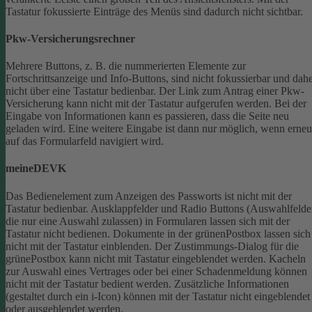
Tastatur fokussierte Einträge des Menüs sind dadurch nicht sichtbar.
Pkw-Versicherungsrechner
Mehrere Buttons, z. B. die nummerierten Elemente zur
Fortschrittsanzeige und Info-Buttons, sind nicht fokussierbar und dah
nicht über eine Tastatur bedienbar.
Der Link zum Antrag einer Pkw-
Versicherung kann nicht mit der Tastatur aufgerufen werden.
Bei der
Eingabe von Informationen kann es passieren, dass die Seite neu
geladen wird. Eine weitere Eingabe ist dann nur möglich, wenn erneu
auf das Formularfeld navigiert wird.
meineDEVK
Das Bedienelement zum Anzeigen des Passworts ist nicht mit der
Tastatur bedienbar.
Ausklappfelder und Radio Buttons (Auswahlfelde
die nur eine Auswahl zulassen) in Formularen lassen sich mit der
Tastatur nicht bedienen.
Dokumente in der grünenPostbox lassen sich
nicht mit der Tastatur einblenden.
Der Zustimmungs-Dialog für die
grünePostbox kann nicht mit Tastatur eingeblendet werden.
Kacheln
zur Auswahl eines Vertrages oder bei einer Schadenmeldung können
nicht mit der Tastatur bedient werden.
Zusätzliche Informationen
(gestaltet durch ein i-Icon) können mit der Tastatur nicht eingeblendet
oder ausgeblendet werden.