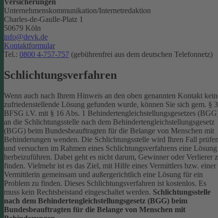
Versicherungen
Unternehmenskommunikation/Internetredaktion
Charles-de-Gaulle-Platz 1
50679 Köln
info@devk.de
Kontaktformular
Tel.:
0800 4-757-757
(gebührenfrei aus dem deutschen Telefonnetz)
Schlichtungsverfahren
Wenn auch nach Ihrem Hinweis an den oben genannten Kontakt kein
zufriedenstellende Lösung gefunden wurde, können Sie sich gem. § 
BFSG i.V. mit § 16 Abs. 1 Behindertengleichstellungsgesetzes (BGG
an die Schlichtungsstelle nach dem Behindertengleichstellungsgesetz
(BGG) beim Bundesbeauftragten für die Belange von Menschen mit
Behinderungen wenden. Die Schlichtungsstelle wird Ihren Fall prüfe
und versuchen im Rahmen eines Schlichtungsverfahrens eine Lösung
herbeizuführen. Dabei geht es nicht darum, Gewinner oder Verlierer 
finden. Vielmehr ist es das Ziel, mit Hilfe eines Vermittlers bzw. einer
Vermittlerin gemeinsam und außergerichtlich eine Lösung für ein
Problem zu finden. Dieses Schlichtungsverfahren ist kostenlos. Es
muss kein Rechtsbeistand eingeschaltet werden.
Schlichtungsstelle
nach dem Behindertengleichstellungsgesetz (BGG) beim
Bundesbeauftragten für die Belange von Menschen mit