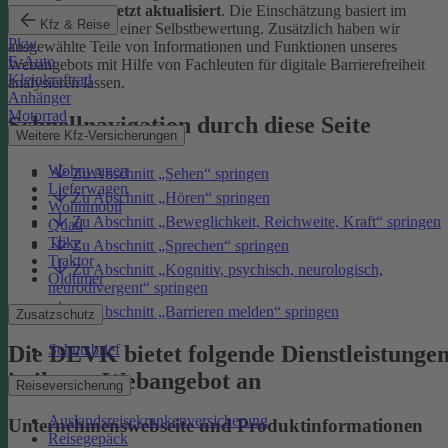
Januar 2026 zuletzt aktualisiert
. Die Einschätzung basiert im
Kfz & Reise
Wesentlichen auf einer Selbstbewertung. Zusätzlich haben wir
Pkw
ausgewählte Teile von Informationen und Funktionen unseres
E-Auto
Webangebots mit Hilfe von Fachleuten für digitale Barrierefreiheit
Kleinkraftrad
analysieren lassen.
Anhänger
Motorrad
Schnellnavigation durch diese Seite
Weitere Kfz-Versicherungen
Wohnwagen
Zu Abschnitt „Sehen“ springen
Lieferwagen
Zu Abschnitt „Hören“ springen
Wohnmobil
Zu Abschnitt „Beweglichkeit, Reichweite, Kraft“ springen
Quad
Trike
Zu Abschnitt „Sprechen“ springen
Traktor
Zu Abschnitt „Kognitiv, psychisch, neurologisch,
Oldtimer
neurodivergent“ springen
Zu Abschnitt „Barrieren melden“ springen
Zusatzschutz
Die DEVK bietet folgende Dienstleistunge
Schutzbrief
in ihrem Webangebot an
Reiseversicherung
Auslandsreisekrankenversicherung
Unternehmenswebseite und Produktinformationen
Reisegepäck