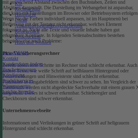
mit ausreichend Abstand zwischen den Buchstaben, Zeilen und
Kfz
Absätzen dargestellt.
Die Darstellung im Webangebot ist anpassbar,
Rechtsschutz
dies kann mit Einstellungen im Browser oder Betriebssystem erfolgen
Haftpflicht
Wenn Sie die Farben individuell anpassen, ist im Hauptmenü bei
Unfall
Bedienung mit der Tastatur nicht erkennbar, welches Element
Auslandsreisekrankenversicherung
fokussiert ist.
Nicht alle Texte und visuelle Inhalte haben gut
Reisegepäck
erkennbare Kontraste. In folgenden Seitenabschnitten bestehen
Reiserücktritt
beispielsweise noch Probleme:
Haus und Wohnen
meineDEVK
Pkw-Versicherungsrechner
Kontakt
Kundendaten ändern
Bereits absolvierte Schritte im Rechner sind schlecht erkennbar.
Auch
Bescheinigungen
andere Texte, wie weiße Schrift auf hellblauem Hintergrund oder
Kündigung
Fehlermeldungen und Hinweistexte sind schlecht erkennbar.
Produktservices
Platzhalter in Eingabefeldern sind schwer zu sehen.
Im Vergleich der
Wissenswertes
Tarifdetails werden nicht abgedeckte Sachverhalte mit einem grauen 
Leichte Sprache
dargestellt. Dieses ist schwer erkennbar.
Schieberegler und
Checkboxen sind schwer erkennbar.
Unternehmenswebseite
Informationen und Verlinkungen in grüner Schrift auf hellgrauem
Hintergrund sind schlecht erkennbar.