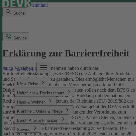
Direkt zum Seiteninhalt
Suche
Service
Erklärung zur Barrierefreiheit
Auch Versicherungsunternehmen haben durch das
meineDEVK
Barrierefreiheitsstärkungsgesetz (BFSG) die Auflage, ihre Produkte
und Services barrierefrei zu gestalten.
Dies ermöglicht Menschen mit
Kfz & Reise
Einschränkungen die Teilhabe am Versicherungsmarkt und hilft
Diskriminierung abzubauen. Internetseiten sollen nach dem BFSG ab
Haftpflicht & Rechtsschutz
Juni 2025 so gestaltet sein, dass sie im Einklang mit den nationalen
Rechtsvorschriften zur Umsetzung der Richtlinie (EU) 2019/882 des
Haus & Wohnen
Europäischen Parlaments stehen.
Das Webangebot der DEVK erfüllt
Krankheit, Unfall & Pflege
zurzeit nicht vollständig die Anforderungen der Verordnung zum
Barrierefreiheitsstärkungsgesetz (BFSGV).
An den Stellen, an denen
Beruf, Alter & Finanzen
noch keine vollständige Barrierefreiheit vorhanden ist, arbeiten wir mi
Nachdruck daran, die barrierefreie Gestaltung zu verbessern.
Die
Service
nachfolgende Erklärung wurde am 25. Juni 2025 erstellt und am
20.