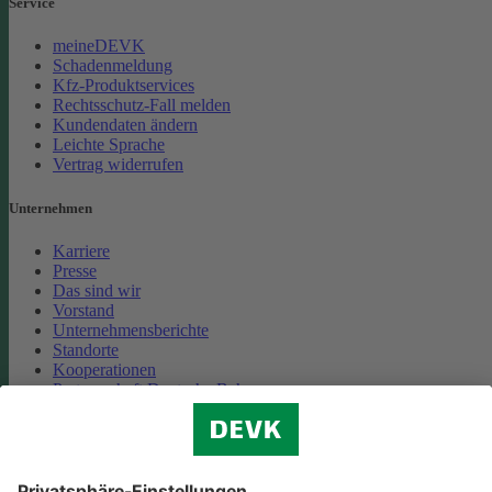
Service
meineDEVK
Schadenmeldung
Kfz-Produktservices
Rechtsschutz-Fall melden
Kundendaten ändern
Leichte Sprache
Vertrag widerrufen
Unternehmen
Karriere
Presse
Das sind wir
Vorstand
Unternehmensberichte
Standorte
Kooperationen
Partnerschaft Deutsche Bahn
Nachhaltigkeit