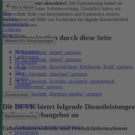
Januar 2026 zuletzt aktualisiert
. Die Einschätzung basiert im
Kfz & Reise
Wesentlichen auf einer Selbstbewertung. Zusätzlich haben wir
Pkw
ausgewählte Teile von Informationen und Funktionen unseres
E-Auto
Webangebots mit Hilfe von Fachleuten für digitale Barrierefreiheit
Kleinkraftrad
analysieren lassen.
Anhänger
Motorrad
Schnellnavigation durch diese Seite
Weitere Kfz-Versicherungen
Wohnwagen
Zu Abschnitt „Sehen“ springen
Lieferwagen
Zu Abschnitt „Hören“ springen
Wohnmobil
Zu Abschnitt „Beweglichkeit, Reichweite, Kraft“ springen
Quad
Trike
Zu Abschnitt „Sprechen“ springen
Traktor
Zu Abschnitt „Kognitiv, psychisch, neurologisch,
Oldtimer
neurodivergent“ springen
Zu Abschnitt „Barrieren melden“ springen
Zusatzschutz
Die DEVK bietet folgende Dienstleistunge
Schutzbrief
in ihrem Webangebot an
Reiseversicherung
Auslandsreisekrankenversicherung
Unternehmenswebseite und Produktinformationen
Reisegepäck