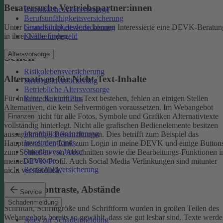
Beratersuche Vertriebspartner:innen
Betriebliche Altersvorsorge
Berufsunfähigkeitsversicherung
Unter
beratersuche.devk.de
können Interessierte eine DEVK-Beratun
Grundfähigkeitsversicherung
in ihrer Nähe finden.
Krankentagegeld
Altersvorsorge
Sehen
Risikolebensversicherung
Alternativen für Nicht-Text-Inhalte
Sterbegeldversicherung
Betriebliche Altersvorsorge
Rente ZukunftPlus
Für Inhalte, die nicht aus Text bestehen, fehlen an einigen Stellen
Alternativen, die kein Sehvermögen voraussetzen. Im Webangebot
sind noch nicht für alle Fotos, Symbole und Grafiken Alternativtexte
Finanzen
vollständig hinterlegt.
Nicht alle grafischen Bedienelemente besitzen
Immobilienfinanzierung
aussagekräftige Beschriftungen. Dies betrifft zum Beispiel das
Investmentfonds
Hauptmenü, den Link zum Login in meine DEVK und einige Button
SmartInvest Junior
zum Schließen von Abschnitten sowie die Bearbeitungs-Funktionen 
Girokonto
meineDEVK-Profil. Auch Social Media Verlinkungen sind mitunter
Restschuldversicherung
nicht verständlich.
Schrift, Kontraste, Abstände
Service
Schadenmeldung
Schriftart, Schriftgröße und Schriftform wurden in großen Teilen des
Webangebots bereits so gewählt, dass sie gut lesbar sind.
Texte werde
Alles zur Schadenmeldung