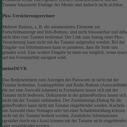
Tastatur fokussierte Einträge des Menüs sind dadurch nicht sichtbar.
Pkw-Versicherungsrechner
Mehrere Buttons, z. B. die nummerierten Elemente zur
Fortschrittsanzeige und Info-Buttons, sind nicht fokussierbar und dah
nicht über eine Tastatur bedienbar.
Der Link zum Antrag einer Pkw-
Versicherung kann nicht mit der Tastatur aufgerufen werden.
Bei der
Eingabe von Informationen kann es passieren, dass die Seite neu
geladen wird. Eine weitere Eingabe ist dann nur möglich, wenn erneu
auf das Formularfeld navigiert wird.
meineDEVK
Das Bedienelement zum Anzeigen des Passworts ist nicht mit der
Tastatur bedienbar.
Ausklappfelder und Radio Buttons (Auswahlfelde
die nur eine Auswahl zulassen) in Formularen lassen sich mit der
Tastatur nicht bedienen.
Dokumente in der grünenPostbox lassen sich
nicht mit der Tastatur einblenden.
Der Zustimmungs-Dialog für die
grünePostbox kann nicht mit Tastatur eingeblendet werden.
Kacheln
zur Auswahl eines Vertrages oder bei einer Schadenmeldung können
nicht mit der Tastatur bedient werden.
Zusätzliche Informationen
(gestaltet durch ein i-Icon) können mit der Tastatur nicht eingeblendet
oder ausgeblendet werden.