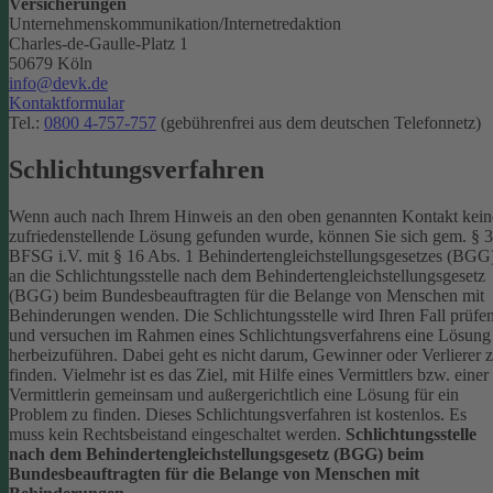
Versicherungen
Unternehmenskommunikation/Internetredaktion
Charles-de-Gaulle-Platz 1
50679 Köln
info@devk.de
Kontaktformular
Tel.:
0800 4-757-757
(gebührenfrei aus dem deutschen Telefonnetz)
Schlichtungsverfahren
Wenn auch nach Ihrem Hinweis an den oben genannten Kontakt kein
zufriedenstellende Lösung gefunden wurde, können Sie sich gem. § 
BFSG i.V. mit § 16 Abs. 1 Behindertengleichstellungsgesetzes (BGG
an die Schlichtungsstelle nach dem Behindertengleichstellungsgesetz
(BGG) beim Bundesbeauftragten für die Belange von Menschen mit
Behinderungen wenden. Die Schlichtungsstelle wird Ihren Fall prüfe
und versuchen im Rahmen eines Schlichtungsverfahrens eine Lösung
herbeizuführen. Dabei geht es nicht darum, Gewinner oder Verlierer 
finden. Vielmehr ist es das Ziel, mit Hilfe eines Vermittlers bzw. einer
Vermittlerin gemeinsam und außergerichtlich eine Lösung für ein
Problem zu finden. Dieses Schlichtungsverfahren ist kostenlos. Es
muss kein Rechtsbeistand eingeschaltet werden.
Schlichtungsstelle
nach dem Behindertengleichstellungsgesetz (BGG) beim
Bundesbeauftragten für die Belange von Menschen mit