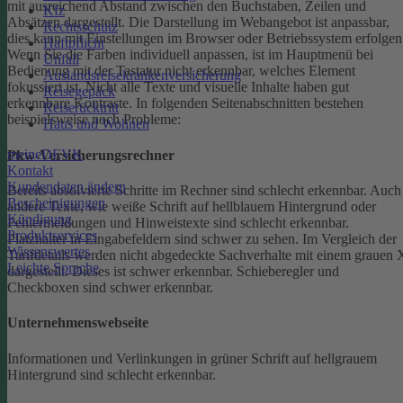
mit ausreichend Abstand zwischen den Buchstaben, Zeilen und
Kfz
Absätzen dargestellt.
Die Darstellung im Webangebot ist anpassbar,
Rechtsschutz
dies kann mit Einstellungen im Browser oder Betriebssystem erfolgen
Haftpflicht
Wenn Sie die Farben individuell anpassen, ist im Hauptmenü bei
Unfall
Bedienung mit der Tastatur nicht erkennbar, welches Element
Auslandsreisekrankenversicherung
fokussiert ist.
Nicht alle Texte und visuelle Inhalte haben gut
Reisegepäck
erkennbare Kontraste. In folgenden Seitenabschnitten bestehen
Reiserücktritt
beispielsweise noch Probleme:
Haus und Wohnen
meineDEVK
Pkw-Versicherungsrechner
Kontakt
Kundendaten ändern
Bereits absolvierte Schritte im Rechner sind schlecht erkennbar.
Auch
Bescheinigungen
andere Texte, wie weiße Schrift auf hellblauem Hintergrund oder
Kündigung
Fehlermeldungen und Hinweistexte sind schlecht erkennbar.
Produktservices
Platzhalter in Eingabefeldern sind schwer zu sehen.
Im Vergleich der
Wissenswertes
Tarifdetails werden nicht abgedeckte Sachverhalte mit einem grauen 
Leichte Sprache
dargestellt. Dieses ist schwer erkennbar.
Schieberegler und
Checkboxen sind schwer erkennbar.
Unternehmenswebseite
Informationen und Verlinkungen in grüner Schrift auf hellgrauem
Hintergrund sind schlecht erkennbar.