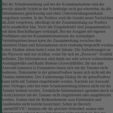
Bei der Schadenmeldung und bei der Kontaktaufnahme sind der
jeweils aktuelle Schritt in der Schrittfolge nicht gut erkennbar, da alle
Informationen gleichwertig und ohne Unterscheidungsmerkmal
vorgelesen werden.
In der Postbox wird die Anzahl neuer Nachrichte
als Zahl vorgelesen, allerdings ist der Zusammenhang zur Postbox
nicht unmittelbar klar.
Nicht alle Eingabefelder sind programmatisch
mit ihren Beschriftungen verknüpft.
Bei der Ausgabe der eigenen
Profildaten und der Kontaktinformationen der zuständigen
Vertriebspartner:innen kann der Zusammenhang zwischen den
einzelnen Daten und Informationen nicht eindeutig hergestellt werden
Leere Absätze stören beim Lesen der Inhalte.
Die Anforderungen an
das Passwort sind nur sichtbar, wenn Sie sich im „Passwort“-Textfeld
befinden. Die Informationen sind damit nur sehr schwer wahrnehmbar
Ausklappfelder und Radio Buttons (Auswahlfelder, die nur eine
Auswahl zulassen) in Formularen lassen sich mit der Tastatur nicht
bedienen.
Dokumente in der grünenPostbox lassen sich nicht mit der
Tastatur einblenden.
Der Zustimmungs-Dialog für die grünePostbox
kann nicht mit Tastatur eingeblendet werden.
Kacheln zur Auswahl
eines Vertrages oder bei einer Schadenmeldung können nicht mit der
Tastatur bedient werden.
Zusätzliche Informationen (gestaltet durch e
i-Icon) können mit der Tastatur nicht eingeblendet oder ausgeblendet
werden. Zudem sind die Bedienelemente zum Einblenden und
Ausblenden nicht korrekt bezeichnet.
Seiten im Bereich
„meineDEVK“ besitzen alle die gleichen Seitentitel, sodass eine