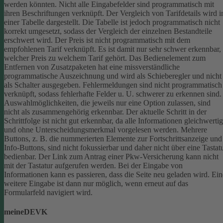
werden könnten.
Nicht alle Eingabefelder sind programmatisch mit
ihren Beschriftungen verknüpft.
Der Vergleich von Tarifdetails wird i
einer Tabelle dargestellt. Die Tabelle ist jedoch programmatisch nicht
korrekt umgesetzt, sodass der Vergleich der einzelnen Bestandteile
erschwert wird.
Der Preis ist nicht programmatisch mit dem
empfohlenen Tarif verknüpft. Es ist damit nur sehr schwer erkennbar,
welcher Preis zu welchem Tarif gehört.
Das Bedienelement zum
Entfernen von Zusatzpaketen hat eine missverständliche
programmatische Auszeichnung und wird als Schieberegler und nicht
als Schalter ausgegeben.
Fehlermeldungen sind nicht programmatisch
verknüpft, sodass fehlerhafte Felder u. U. schwerer zu erkennen sind.
Auswahlmöglichkeiten, die jeweils nur eine Option zulassen, sind
nicht als zusammengehörig erkennbar.
Der aktuelle Schritt in der
Schrittfolge ist nicht gut erkennbar, da alle Informationen gleichwertig
und ohne Unterscheidungsmerkmal vorgelesen werden.
Mehrere
Buttons, z. B. die nummerierten Elemente zur Fortschrittsanzeige und
Info-Buttons, sind nicht fokussierbar und daher nicht über eine Tastat
bedienbar.
Der Link zum Antrag einer Pkw-Versicherung kann nicht
mit der Tastatur aufgerufen werden.
Bei der Eingabe von
Informationen kann es passieren, dass die Seite neu geladen wird. Ein
weitere Eingabe ist dann nur möglich, wenn erneut auf das
Formularfeld navigiert wird.
meineDEVK