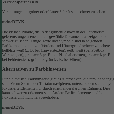
Vertriebspartnerseite
Verlinkungen in grüner oder blauer Schrift sind schwer zu sehen.
meineDEVK
Die kleinen Punkte, die in der grünenPostbox in der Seitenleiste
gelesene, ungelesene und ausgewählte Dokumente anzeigen, sind
schwer zu sehen.
Einige Texte und Symbole sind in folgenden
Farbkombinationen von Vorder- und Hintergrund schwer zu sehen:
hellblau-weiß (z. B. bei Hinweistexten), gelb-weiß (bei Postbox-
Werkzeugen), grau-weiß (z. B. bei Platzhaltertexten), rot-weiß (z. B.
bei Fehlertexten), grün-hellgrün (z. B. bei Filtern).
Alternativen zu Farbhinweisen
Für die meisten Farbhinweise gibt es Alternativen, die farbunabhängi
sind.
Wenn Sie mit der Tastatur navigieren, unterscheiden sich einige
fokussierte Elemente nur durch einen andersfarbigen Rahmen. Dies
kann schwer zu erkennen sein. Andere Bedienelemente sind bei
Fokussierung nicht hervorgehoben.
meineDEVK