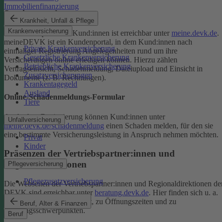
Immobilienfinanzierung
Serviceportal
Krankheit, Unfall & Pflege
Krankenversicherung
Das Serviceportal für Kund:innen ist erreichbar unter
meine.devk.de
.
meineDEVK ist ein Kundenportal, in dem Kund:innen nach
Private Krankenversicherung
einmaliger Registrierung Angelegenheiten rund um ihre
Gesetzliche Krankenversicherung
Versicherungen online erledigen können. Hierzu zählen
Betriebliche Krankenversicherung
Vertragseinsicht, Schadenmeldung, Dateiupload und Einsicht in
Zusatzversicherungen
Dokumente (z. B. Rechnungen).
Krankentagegeld
Ausland
Online-Schadenmeldungs-Formular
Tiere
Auch ohne Registrierung können Kund:innen unter
Unfallversicherung
meine.devk.de/schadenmeldung
einen Schaden melden, für den sie
eine bestimmte Versicherungsleistung in Anspruch nehmen möchten.
Privat
Kinder
Präsenzen der Vertriebspartner:innen und
Regionaldirektionen
Pflegeversicherung
Pflegezusatzversicherung
Die Webseiten der Vertriebspartner:innen und Regionaldirektionen de
DEVK sind erreichbar unter
beratung.devk.de
. Hier finden sich u. a.
Informationen zum Standort, zu Öffnungszeiten und zu
Beruf, Alter & Finanzen
Beratungsschwerpunkten.
Beruf