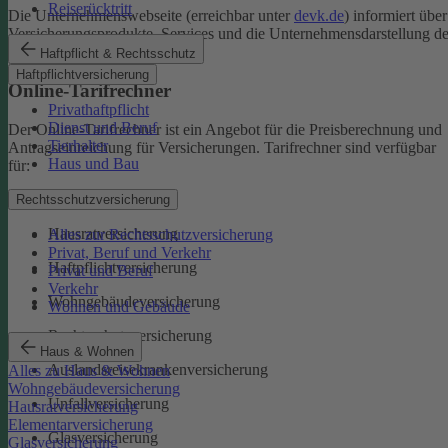
Reiserücktritt
Die Unternehmenswebseite (erreichbar unter
devk.de
) informiert über
Versicherungsprodukte, Services und die Unternehmensdarstellung de
DEVK.
Haftpflicht & Rechtsschutz
Haftpflichtversicherung
Online-Tarifrechner
Privathaftpflicht
Dienst und Beruf
Der Online-Tarifrechner ist ein Angebot für die Preisberechnung und
Tierhalter
Antragseinreichung für Versicherungen. Tarifrechner sind verfügbar
Haus und Bau
für:
Kfz-Versicherungen
Rechtsschutzversicherung
Hausratversicherung
Alles zur Rechtsschutzversicherung
Privat, Beruf und Verkehr
Haftpflichtversicherung
Privat und Beruf
Verkehr
Wohngebäudeversicherung
Wohnen und Gebäude
Rechtsschutzversicherung
Haus & Wohnen
Auslandsreisekrankenversicherung
Alles zu Haus & Wohnen
Wohngebäudeversicherung
Unfallversicherung
Hausratversicherung
Elementarversicherung
Glasversicherung
Glasversicherung