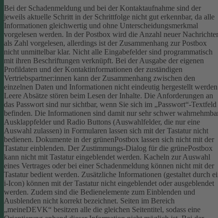
Bei der Schadenmeldung und bei der Kontaktaufnahme sind der
jeweils aktuelle Schritt in der Schrittfolge nicht gut erkennbar, da alle
Informationen gleichwertig und ohne Unterscheidungsmerkmal
vorgelesen werden.
In der Postbox wird die Anzahl neuer Nachrichte
als Zahl vorgelesen, allerdings ist der Zusammenhang zur Postbox
nicht unmittelbar klar.
Nicht alle Eingabefelder sind programmatisch
mit ihren Beschriftungen verknüpft.
Bei der Ausgabe der eigenen
Profildaten und der Kontaktinformationen der zuständigen
Vertriebspartner:innen kann der Zusammenhang zwischen den
einzelnen Daten und Informationen nicht eindeutig hergestellt werden
Leere Absätze stören beim Lesen der Inhalte.
Die Anforderungen an
das Passwort sind nur sichtbar, wenn Sie sich im „Passwort“-Textfeld
befinden. Die Informationen sind damit nur sehr schwer wahrnehmbar
Ausklappfelder und Radio Buttons (Auswahlfelder, die nur eine
Auswahl zulassen) in Formularen lassen sich mit der Tastatur nicht
bedienen.
Dokumente in der grünenPostbox lassen sich nicht mit der
Tastatur einblenden.
Der Zustimmungs-Dialog für die grünePostbox
kann nicht mit Tastatur eingeblendet werden.
Kacheln zur Auswahl
eines Vertrages oder bei einer Schadenmeldung können nicht mit der
Tastatur bedient werden.
Zusätzliche Informationen (gestaltet durch e
i-Icon) können mit der Tastatur nicht eingeblendet oder ausgeblendet
werden. Zudem sind die Bedienelemente zum Einblenden und
Ausblenden nicht korrekt bezeichnet.
Seiten im Bereich
„meineDEVK“ besitzen alle die gleichen Seitentitel, sodass eine