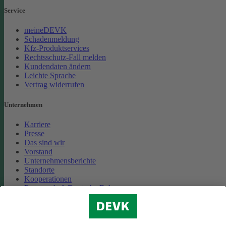
Service
meineDEVK
Schadenmeldung
Kfz-Produktservices
Rechtsschutz-Fall melden
Kundendaten ändern
Leichte Sprache
Vertrag widerrufen
Unternehmen
Karriere
Presse
Das sind wir
Vorstand
Unternehmensberichte
Standorte
Kooperationen
Partnerschaft Deutsche Bahn
Nachhaltigkeit