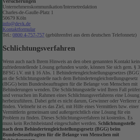
Versicherungen
Unternehmenskommunikation/Internetredaktion
Charles-de-Gaulle-Platz 1
50679 Köln
info@devk.de
Kontaktformular
Tel.:
0800 4-757-757
(gebührenfrei aus dem deutschen Telefonnetz)
Schlichtungsverfahren
Wenn auch nach Ihrem Hinweis an den oben genannten Kontakt kein
zufriedenstellende Lösung gefunden wurde, können Sie sich gem. § 
BFSG i.V. mit § 16 Abs. 1 Behindertengleichstellungsgesetzes (BGG
an die Schlichtungsstelle nach dem Behindertengleichstellungsgesetz
(BGG) beim Bundesbeauftragten für die Belange von Menschen mit
Behinderungen wenden. Die Schlichtungsstelle wird Ihren Fall prüfe
und versuchen im Rahmen eines Schlichtungsverfahrens eine Lösung
herbeizuführen. Dabei geht es nicht darum, Gewinner oder Verlierer 
finden. Vielmehr ist es das Ziel, mit Hilfe eines Vermittlers bzw. einer
Vermittlerin gemeinsam und außergerichtlich eine Lösung für ein
Problem zu finden. Dieses Schlichtungsverfahren ist kostenlos. Es
muss kein Rechtsbeistand eingeschaltet werden.
Schlichtungsstelle
nach dem Behindertengleichstellungsgesetz (BGG) beim
Bundesbeauftragten für die Belange von Menschen mit