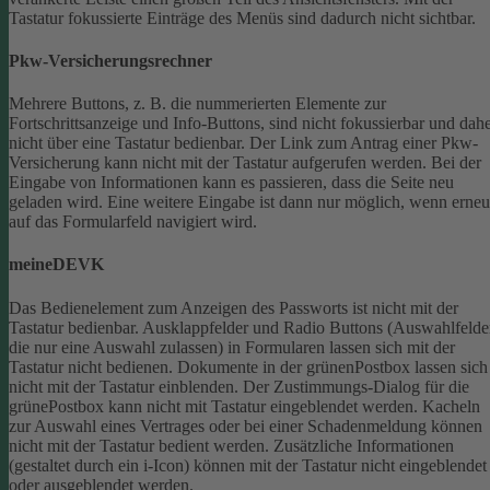
Tastatur fokussierte Einträge des Menüs sind dadurch nicht sichtbar.
Pkw-Versicherungsrechner
Mehrere Buttons, z. B. die nummerierten Elemente zur
Fortschrittsanzeige und Info-Buttons, sind nicht fokussierbar und dah
nicht über eine Tastatur bedienbar.
Der Link zum Antrag einer Pkw-
Versicherung kann nicht mit der Tastatur aufgerufen werden.
Bei der
Eingabe von Informationen kann es passieren, dass die Seite neu
geladen wird. Eine weitere Eingabe ist dann nur möglich, wenn erneu
auf das Formularfeld navigiert wird.
meineDEVK
Das Bedienelement zum Anzeigen des Passworts ist nicht mit der
Tastatur bedienbar.
Ausklappfelder und Radio Buttons (Auswahlfelde
die nur eine Auswahl zulassen) in Formularen lassen sich mit der
Tastatur nicht bedienen.
Dokumente in der grünenPostbox lassen sich
nicht mit der Tastatur einblenden.
Der Zustimmungs-Dialog für die
grünePostbox kann nicht mit Tastatur eingeblendet werden.
Kacheln
zur Auswahl eines Vertrages oder bei einer Schadenmeldung können
nicht mit der Tastatur bedient werden.
Zusätzliche Informationen
(gestaltet durch ein i-Icon) können mit der Tastatur nicht eingeblendet
oder ausgeblendet werden.