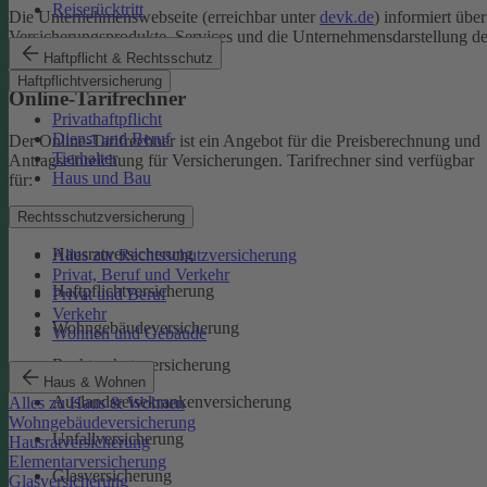
Reiserücktritt
Die Unternehmenswebseite (erreichbar unter
devk.de
) informiert über
Versicherungsprodukte, Services und die Unternehmensdarstellung de
DEVK.
Haftpflicht & Rechtsschutz
Haftpflichtversicherung
Online-Tarifrechner
Privathaftpflicht
Dienst und Beruf
Der Online-Tarifrechner ist ein Angebot für die Preisberechnung und
Tierhalter
Antragseinreichung für Versicherungen. Tarifrechner sind verfügbar
Haus und Bau
für:
Kfz-Versicherungen
Rechtsschutzversicherung
Hausratversicherung
Alles zur Rechtsschutzversicherung
Privat, Beruf und Verkehr
Haftpflichtversicherung
Privat und Beruf
Verkehr
Wohngebäudeversicherung
Wohnen und Gebäude
Rechtsschutzversicherung
Haus & Wohnen
Auslandsreisekrankenversicherung
Alles zu Haus & Wohnen
Wohngebäudeversicherung
Unfallversicherung
Hausratversicherung
Elementarversicherung
Glasversicherung
Glasversicherung