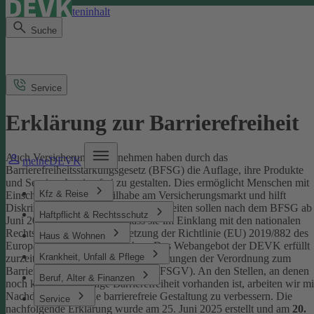
Direkt zum Seiteninhalt
Suche
Service
Erklärung zur Barrierefreiheit
Auch Versicherungsunternehmen haben durch das
meineDEVK
Barrierefreiheitsstärkungsgesetz (BFSG) die Auflage, ihre Produkte
und Services barrierefrei zu gestalten.
Dies ermöglicht Menschen mit
Kfz & Reise
Einschränkungen die Teilhabe am Versicherungsmarkt und hilft
Diskriminierung abzubauen. Internetseiten sollen nach dem BFSG ab
Haftpflicht & Rechtsschutz
Juni 2025 so gestaltet sein, dass sie im Einklang mit den nationalen
Rechtsvorschriften zur Umsetzung der Richtlinie (EU) 2019/882 des
Haus & Wohnen
Europäischen Parlaments stehen.
Das Webangebot der DEVK erfüllt
Krankheit, Unfall & Pflege
zurzeit nicht vollständig die Anforderungen der Verordnung zum
Barrierefreiheitsstärkungsgesetz (BFSGV).
An den Stellen, an denen
Beruf, Alter & Finanzen
noch keine vollständige Barrierefreiheit vorhanden ist, arbeiten wir mi
Nachdruck daran, die barrierefreie Gestaltung zu verbessern.
Die
Service
nachfolgende Erklärung wurde am 25. Juni 2025 erstellt und am
20.