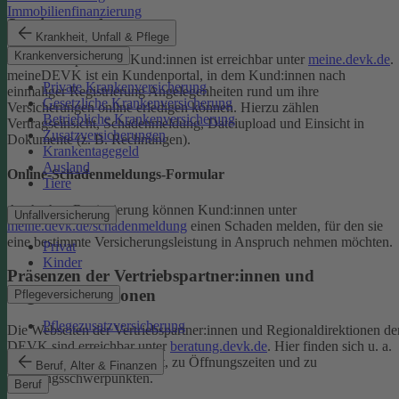
Immobilienfinanzierung
Serviceportal
Krankheit, Unfall & Pflege
Krankenversicherung
Das Serviceportal für Kund:innen ist erreichbar unter
meine.devk.de
.
meineDEVK ist ein Kundenportal, in dem Kund:innen nach
Private Krankenversicherung
einmaliger Registrierung Angelegenheiten rund um ihre
Gesetzliche Krankenversicherung
Versicherungen online erledigen können. Hierzu zählen
Betriebliche Krankenversicherung
Vertragseinsicht, Schadenmeldung, Dateiupload und Einsicht in
Zusatzversicherungen
Dokumente (z. B. Rechnungen).
Krankentagegeld
Ausland
Online-Schadenmeldungs-Formular
Tiere
Auch ohne Registrierung können Kund:innen unter
Unfallversicherung
meine.devk.de/schadenmeldung
einen Schaden melden, für den sie
eine bestimmte Versicherungsleistung in Anspruch nehmen möchten.
Privat
Kinder
Präsenzen der Vertriebspartner:innen und
Regionaldirektionen
Pflegeversicherung
Pflegezusatzversicherung
Die Webseiten der Vertriebspartner:innen und Regionaldirektionen de
DEVK sind erreichbar unter
beratung.devk.de
. Hier finden sich u. a.
Informationen zum Standort, zu Öffnungszeiten und zu
Beruf, Alter & Finanzen
Beratungsschwerpunkten.
Beruf