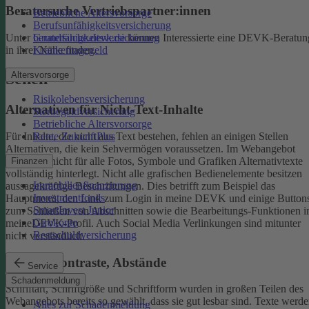
Beratersuche Vertriebspartner:innen
Betriebliche Altersvorsorge
Berufsunfähigkeitsversicherung
Unter
beratersuche.devk.de
können Interessierte eine DEVK-Beratun
Grundfähigkeitsversicherung
in ihrer Nähe finden.
Krankentagegeld
Altersvorsorge
Sehen
Risikolebensversicherung
Alternativen für Nicht-Text-Inhalte
Sterbegeldversicherung
Betriebliche Altersvorsorge
Rente ZukunftPlus
Für Inhalte, die nicht aus Text bestehen, fehlen an einigen Stellen
Alternativen, die kein Sehvermögen voraussetzen. Im Webangebot
sind noch nicht für alle Fotos, Symbole und Grafiken Alternativtexte
Finanzen
vollständig hinterlegt.
Nicht alle grafischen Bedienelemente besitzen
Immobilienfinanzierung
aussagekräftige Beschriftungen. Dies betrifft zum Beispiel das
Investmentfonds
Hauptmenü, den Link zum Login in meine DEVK und einige Button
SmartInvest Junior
zum Schließen von Abschnitten sowie die Bearbeitungs-Funktionen 
Girokonto
meineDEVK-Profil. Auch Social Media Verlinkungen sind mitunter
Restschuldversicherung
nicht verständlich.
Schrift, Kontraste, Abstände
Service
Schadenmeldung
Schriftart, Schriftgröße und Schriftform wurden in großen Teilen des
Webangebots bereits so gewählt, dass sie gut lesbar sind.
Texte werde
Alles zur Schadenmeldung