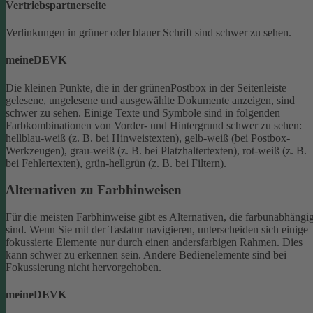
Vertriebspartnerseite
Verlinkungen in grüner oder blauer Schrift sind schwer zu sehen.
meineDEVK
Die kleinen Punkte, die in der grünenPostbox in der Seitenleiste
gelesene, ungelesene und ausgewählte Dokumente anzeigen, sind
schwer zu sehen.
Einige Texte und Symbole sind in folgenden
Farbkombinationen von Vorder- und Hintergrund schwer zu sehen:
hellblau-weiß (z. B. bei Hinweistexten), gelb-weiß (bei Postbox-
Werkzeugen), grau-weiß (z. B. bei Platzhaltertexten), rot-weiß (z. B.
bei Fehlertexten), grün-hellgrün (z. B. bei Filtern).
Alternativen zu Farbhinweisen
Für die meisten Farbhinweise gibt es Alternativen, die farbunabhängi
sind.
Wenn Sie mit der Tastatur navigieren, unterscheiden sich einige
fokussierte Elemente nur durch einen andersfarbigen Rahmen. Dies
kann schwer zu erkennen sein. Andere Bedienelemente sind bei
Fokussierung nicht hervorgehoben.
meineDEVK