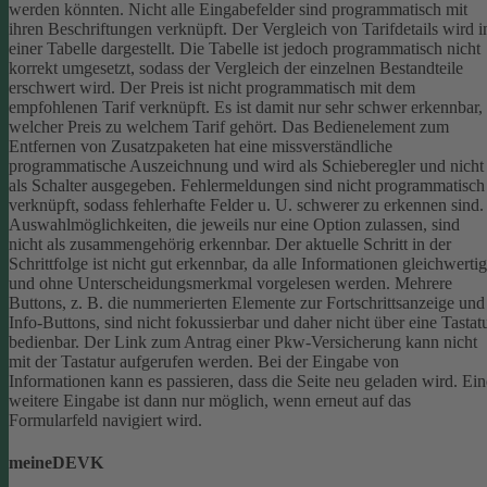
werden könnten.
Nicht alle Eingabefelder sind programmatisch mit
ihren Beschriftungen verknüpft.
Der Vergleich von Tarifdetails wird i
einer Tabelle dargestellt. Die Tabelle ist jedoch programmatisch nicht
korrekt umgesetzt, sodass der Vergleich der einzelnen Bestandteile
erschwert wird.
Der Preis ist nicht programmatisch mit dem
empfohlenen Tarif verknüpft. Es ist damit nur sehr schwer erkennbar,
welcher Preis zu welchem Tarif gehört.
Das Bedienelement zum
Entfernen von Zusatzpaketen hat eine missverständliche
programmatische Auszeichnung und wird als Schieberegler und nicht
als Schalter ausgegeben.
Fehlermeldungen sind nicht programmatisch
verknüpft, sodass fehlerhafte Felder u. U. schwerer zu erkennen sind.
Auswahlmöglichkeiten, die jeweils nur eine Option zulassen, sind
nicht als zusammengehörig erkennbar.
Der aktuelle Schritt in der
Schrittfolge ist nicht gut erkennbar, da alle Informationen gleichwertig
und ohne Unterscheidungsmerkmal vorgelesen werden.
Mehrere
Buttons, z. B. die nummerierten Elemente zur Fortschrittsanzeige und
Info-Buttons, sind nicht fokussierbar und daher nicht über eine Tastat
bedienbar.
Der Link zum Antrag einer Pkw-Versicherung kann nicht
mit der Tastatur aufgerufen werden.
Bei der Eingabe von
Informationen kann es passieren, dass die Seite neu geladen wird. Ein
weitere Eingabe ist dann nur möglich, wenn erneut auf das
Formularfeld navigiert wird.
meineDEVK