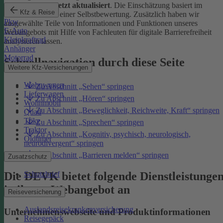
Januar 2026 zuletzt aktualisiert
. Die Einschätzung basiert im
Kfz & Reise
Wesentlichen auf einer Selbstbewertung. Zusätzlich haben wir
Pkw
ausgewählte Teile von Informationen und Funktionen unseres
E-Auto
Webangebots mit Hilfe von Fachleuten für digitale Barrierefreiheit
Kleinkraftrad
analysieren lassen.
Anhänger
Motorrad
Schnellnavigation durch diese Seite
Weitere Kfz-Versicherungen
Wohnwagen
Zu Abschnitt „Sehen“ springen
Lieferwagen
Zu Abschnitt „Hören“ springen
Wohnmobil
Zu Abschnitt „Beweglichkeit, Reichweite, Kraft“ springen
Quad
Trike
Zu Abschnitt „Sprechen“ springen
Traktor
Zu Abschnitt „Kognitiv, psychisch, neurologisch,
Oldtimer
neurodivergent“ springen
Zu Abschnitt „Barrieren melden“ springen
Zusatzschutz
Die DEVK bietet folgende Dienstleistunge
Schutzbrief
in ihrem Webangebot an
Reiseversicherung
Auslandsreisekrankenversicherung
Unternehmenswebseite und Produktinformationen
Reisegepäck