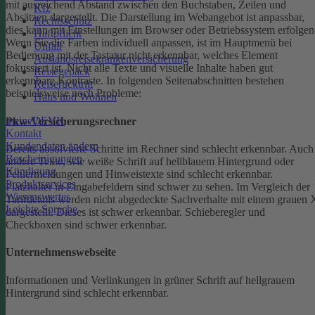
mit ausreichend Abstand zwischen den Buchstaben, Zeilen und
Kfz
Absätzen dargestellt.
Die Darstellung im Webangebot ist anpassbar,
Rechtsschutz
dies kann mit Einstellungen im Browser oder Betriebssystem erfolgen
Haftpflicht
Wenn Sie die Farben individuell anpassen, ist im Hauptmenü bei
Unfall
Bedienung mit der Tastatur nicht erkennbar, welches Element
Auslandsreisekrankenversicherung
fokussiert ist.
Nicht alle Texte und visuelle Inhalte haben gut
Reisegepäck
erkennbare Kontraste. In folgenden Seitenabschnitten bestehen
Reiserücktritt
beispielsweise noch Probleme:
Haus und Wohnen
meineDEVK
Pkw-Versicherungsrechner
Kontakt
Kundendaten ändern
Bereits absolvierte Schritte im Rechner sind schlecht erkennbar.
Auch
Bescheinigungen
andere Texte, wie weiße Schrift auf hellblauem Hintergrund oder
Kündigung
Fehlermeldungen und Hinweistexte sind schlecht erkennbar.
Produktservices
Platzhalter in Eingabefeldern sind schwer zu sehen.
Im Vergleich der
Wissenswertes
Tarifdetails werden nicht abgedeckte Sachverhalte mit einem grauen 
Leichte Sprache
dargestellt. Dieses ist schwer erkennbar.
Schieberegler und
Checkboxen sind schwer erkennbar.
Unternehmenswebseite
Informationen und Verlinkungen in grüner Schrift auf hellgrauem
Hintergrund sind schlecht erkennbar.