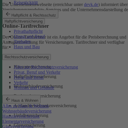
Reiserücktritt
Die Unternehmenswebseite (erreichbar unter
devk.de
) informiert über
Versicherungsprodukte, Services und die Unternehmensdarstellung de
DEVK.
Haftpflicht & Rechtsschutz
Haftpflichtversicherung
Online-Tarifrechner
Privathaftpflicht
Dienst und Beruf
Der Online-Tarifrechner ist ein Angebot für die Preisberechnung und
Tierhalter
Antragseinreichung für Versicherungen. Tarifrechner sind verfügbar
Haus und Bau
für:
Kfz-Versicherungen
Rechtsschutzversicherung
Hausratversicherung
Alles zur Rechtsschutzversicherung
Privat, Beruf und Verkehr
Haftpflichtversicherung
Privat und Beruf
Verkehr
Wohngebäudeversicherung
Wohnen und Gebäude
Rechtsschutzversicherung
Haus & Wohnen
Auslandsreisekrankenversicherung
Alles zu Haus & Wohnen
Wohngebäudeversicherung
Unfallversicherung
Hausratversicherung
Elementarversicherung
Glasversicherung
Glasversicherung