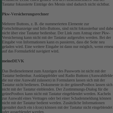
Tastatur fokussierte Einträge des Menüs sind dadurch nicht sichtbar.
Pkw-Versicherungsrechner
Mehrere Buttons, z. B. die nummerierten Elemente zur
Fortschrittsanzeige und Info-Buttons, sind nicht fokussierbar und dah
nicht über eine Tastatur bedienbar.
Der Link zum Antrag einer Pkw-
Versicherung kann nicht mit der Tastatur aufgerufen werden.
Bei der
Eingabe von Informationen kann es passieren, dass die Seite neu
geladen wird. Eine weitere Eingabe ist dann nur möglich, wenn erneu
auf das Formularfeld navigiert wird.
meineDEVK
Das Bedienelement zum Anzeigen des Passworts ist nicht mit der
Tastatur bedienbar.
Ausklappfelder und Radio Buttons (Auswahlfelde
die nur eine Auswahl zulassen) in Formularen lassen sich mit der
Tastatur nicht bedienen.
Dokumente in der grünenPostbox lassen sich
nicht mit der Tastatur einblenden.
Der Zustimmungs-Dialog für die
grünePostbox kann nicht mit Tastatur eingeblendet werden.
Kacheln
zur Auswahl eines Vertrages oder bei einer Schadenmeldung können
nicht mit der Tastatur bedient werden.
Zusätzliche Informationen
(gestaltet durch ein i-Icon) können mit der Tastatur nicht eingeblendet
oder ausgeblendet werden.