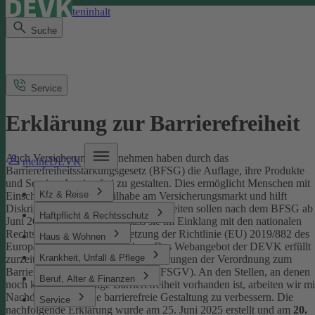
Direkt zum Seiteninhalt
Suche
Service
Erklärung zur Barrierefreiheit
Auch Versicherungsunternehmen haben durch das
meineDEVK
Barrierefreiheitsstärkungsgesetz (BFSG) die Auflage, ihre Produkte
und Services barrierefrei zu gestalten.
Dies ermöglicht Menschen mit
Kfz & Reise
Einschränkungen die Teilhabe am Versicherungsmarkt und hilft
Diskriminierung abzubauen. Internetseiten sollen nach dem BFSG ab
Haftpflicht & Rechtsschutz
Juni 2025 so gestaltet sein, dass sie im Einklang mit den nationalen
Rechtsvorschriften zur Umsetzung der Richtlinie (EU) 2019/882 des
Haus & Wohnen
Europäischen Parlaments stehen.
Das Webangebot der DEVK erfüllt
Krankheit, Unfall & Pflege
zurzeit nicht vollständig die Anforderungen der Verordnung zum
Barrierefreiheitsstärkungsgesetz (BFSGV).
An den Stellen, an denen
Beruf, Alter & Finanzen
noch keine vollständige Barrierefreiheit vorhanden ist, arbeiten wir mi
Nachdruck daran, die barrierefreie Gestaltung zu verbessern.
Die
Service
nachfolgende Erklärung wurde am 25. Juni 2025 erstellt und am
20.