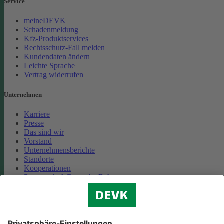
Service
meineDEVK
Schadenmeldung
Kfz-Produktservices
Rechtsschutz-Fall melden
Kundendaten ändern
Leichte Sprache
Vertrag widerrufen
Unternehmen
Karriere
Presse
Das sind wir
Vorstand
Unternehmensberichte
Standorte
Kooperationen
Partnerschaft Deutsche Bahn
Nachhaltigkeit