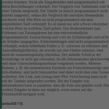
werden könnten.
Nicht alle Eingabefelder sind programmatisch mit
ihren Beschriftungen verknüpft.
Der Vergleich von Tarifdetails wird i
einer Tabelle dargestellt. Die Tabelle ist jedoch programmatisch nicht
korrekt umgesetzt, sodass der Vergleich der einzelnen Bestandteile
erschwert wird.
Der Preis ist nicht programmatisch mit dem
empfohlenen Tarif verknüpft. Es ist damit nur sehr schwer erkennbar,
welcher Preis zu welchem Tarif gehört.
Das Bedienelement zum
Entfernen von Zusatzpaketen hat eine missverständliche
programmatische Auszeichnung und wird als Schieberegler und nicht
als Schalter ausgegeben.
Fehlermeldungen sind nicht programmatisch
verknüpft, sodass fehlerhafte Felder u. U. schwerer zu erkennen sind.
Auswahlmöglichkeiten, die jeweils nur eine Option zulassen, sind
nicht als zusammengehörig erkennbar.
Der aktuelle Schritt in der
Schrittfolge ist nicht gut erkennbar, da alle Informationen gleichwertig
und ohne Unterscheidungsmerkmal vorgelesen werden.
Mehrere
Buttons, z. B. die nummerierten Elemente zur Fortschrittsanzeige und
Info-Buttons, sind nicht fokussierbar und daher nicht über eine Tastat
bedienbar.
Der Link zum Antrag einer Pkw-Versicherung kann nicht
mit der Tastatur aufgerufen werden.
Bei der Eingabe von
Informationen kann es passieren, dass die Seite neu geladen wird. Ein
weitere Eingabe ist dann nur möglich, wenn erneut auf das
Formularfeld navigiert wird.
meineDEVK