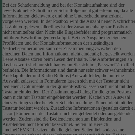
Bei der Schadenmeldung und bei der Kontaktaufnahme sind der
jeweils aktuelle Schritt in der Schrittfolge nicht gut erkennbar, da alle
Informationen gleichwertig und ohne Unterscheidungsmerkmal
vorgelesen werden.
In der Postbox wird die Anzahl neuer Nachrichte
als Zahl vorgelesen, allerdings ist der Zusammenhang zur Postbox
nicht unmittelbar klar.
Nicht alle Eingabefelder sind programmatisch
mit ihren Beschriftungen verknüpft.
Bei der Ausgabe der eigenen
Profildaten und der Kontaktinformationen der zuständigen
Vertriebspartner:innen kann der Zusammenhang zwischen den
einzelnen Daten und Informationen nicht eindeutig hergestellt werden
Leere Absätze stören beim Lesen der Inhalte.
Die Anforderungen an
das Passwort sind nur sichtbar, wenn Sie sich im „Passwort“-Textfeld
befinden. Die Informationen sind damit nur sehr schwer wahrnehmbar
Ausklappfelder und Radio Buttons (Auswahlfelder, die nur eine
Auswahl zulassen) in Formularen lassen sich mit der Tastatur nicht
bedienen.
Dokumente in der grünenPostbox lassen sich nicht mit der
Tastatur einblenden.
Der Zustimmungs-Dialog für die grünePostbox
kann nicht mit Tastatur eingeblendet werden.
Kacheln zur Auswahl
eines Vertrages oder bei einer Schadenmeldung können nicht mit der
Tastatur bedient werden.
Zusätzliche Informationen (gestaltet durch e
i-Icon) können mit der Tastatur nicht eingeblendet oder ausgeblendet
werden. Zudem sind die Bedienelemente zum Einblenden und
Ausblenden nicht korrekt bezeichnet.
Seiten im Bereich
„meineDEVK“ besitzen alle die gleichen Seitentitel, sodass eine