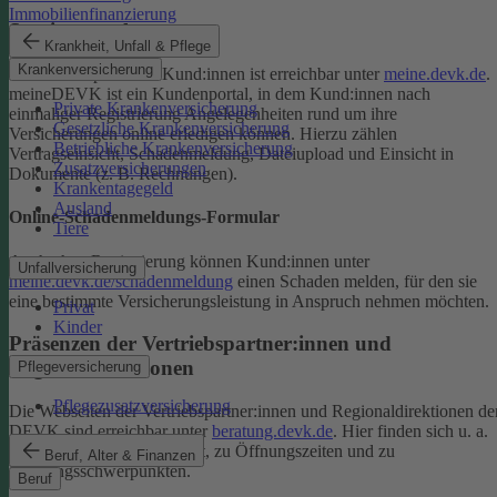
Immobilienfinanzierung
Serviceportal
Krankheit, Unfall & Pflege
Krankenversicherung
Das Serviceportal für Kund:innen ist erreichbar unter
meine.devk.de
.
meineDEVK ist ein Kundenportal, in dem Kund:innen nach
Private Krankenversicherung
einmaliger Registrierung Angelegenheiten rund um ihre
Gesetzliche Krankenversicherung
Versicherungen online erledigen können. Hierzu zählen
Betriebliche Krankenversicherung
Vertragseinsicht, Schadenmeldung, Dateiupload und Einsicht in
Zusatzversicherungen
Dokumente (z. B. Rechnungen).
Krankentagegeld
Ausland
Online-Schadenmeldungs-Formular
Tiere
Auch ohne Registrierung können Kund:innen unter
Unfallversicherung
meine.devk.de/schadenmeldung
einen Schaden melden, für den sie
eine bestimmte Versicherungsleistung in Anspruch nehmen möchten.
Privat
Kinder
Präsenzen der Vertriebspartner:innen und
Regionaldirektionen
Pflegeversicherung
Pflegezusatzversicherung
Die Webseiten der Vertriebspartner:innen und Regionaldirektionen de
DEVK sind erreichbar unter
beratung.devk.de
. Hier finden sich u. a.
Informationen zum Standort, zu Öffnungszeiten und zu
Beruf, Alter & Finanzen
Beratungsschwerpunkten.
Beruf