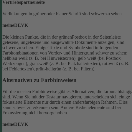
Vertriebspartnerseite
Verlinkungen in grüner oder blauer Schrift sind schwer zu sehen.
meineDEVK
Die kleinen Punkte, die in der grünenPostbox in der Seitenleiste
gelesene, ungelesene und ausgewählte Dokumente anzeigen, sind
schwer zu sehen.
Einige Texte und Symbole sind in folgenden
Farbkombinationen von Vorder- und Hintergrund schwer zu sehen:
hellblau-weiß (z. B. bei Hinweistexten), gelb-weiß (bei Postbox-
Werkzeugen), grau-weiß (z. B. bei Platzhaltertexten), rot-weiß (z. B.
bei Fehlertexten), grün-hellgrün (z. B. bei Filtern).
Alternativen zu Farbhinweisen
Für die meisten Farbhinweise gibt es Alternativen, die farbunabhängi
sind.
Wenn Sie mit der Tastatur navigieren, unterscheiden sich einige
fokussierte Elemente nur durch einen andersfarbigen Rahmen. Dies
kann schwer zu erkennen sein. Andere Bedienelemente sind bei
Fokussierung nicht hervorgehoben.
meineDEVK