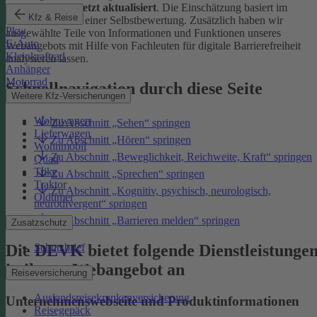
Januar 2026 zuletzt aktualisiert
. Die Einschätzung basiert im
Kfz & Reise
Wesentlichen auf einer Selbstbewertung. Zusätzlich haben wir
Pkw
ausgewählte Teile von Informationen und Funktionen unseres
E-Auto
Webangebots mit Hilfe von Fachleuten für digitale Barrierefreiheit
Kleinkraftrad
analysieren lassen.
Anhänger
Motorrad
Schnellnavigation durch diese Seite
Weitere Kfz-Versicherungen
Wohnwagen
Zu Abschnitt „Sehen“ springen
Lieferwagen
Zu Abschnitt „Hören“ springen
Wohnmobil
Zu Abschnitt „Beweglichkeit, Reichweite, Kraft“ springen
Quad
Trike
Zu Abschnitt „Sprechen“ springen
Traktor
Zu Abschnitt „Kognitiv, psychisch, neurologisch,
Oldtimer
neurodivergent“ springen
Zu Abschnitt „Barrieren melden“ springen
Zusatzschutz
Die DEVK bietet folgende Dienstleistunge
Schutzbrief
in ihrem Webangebot an
Reiseversicherung
Auslandsreisekrankenversicherung
Unternehmenswebseite und Produktinformationen
Reisegepäck