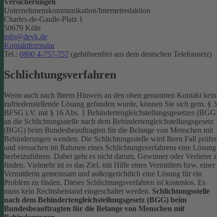
Versicherungen
Unternehmenskommunikation/Internetredaktion
Charles-de-Gaulle-Platz 1
50679 Köln
info@devk.de
Kontaktformular
Tel.:
0800 4-757-757
(gebührenfrei aus dem deutschen Telefonnetz)
Schlichtungsverfahren
Wenn auch nach Ihrem Hinweis an den oben genannten Kontakt kein
zufriedenstellende Lösung gefunden wurde, können Sie sich gem. § 
BFSG i.V. mit § 16 Abs. 1 Behindertengleichstellungsgesetzes (BGG
an die Schlichtungsstelle nach dem Behindertengleichstellungsgesetz
(BGG) beim Bundesbeauftragten für die Belange von Menschen mit
Behinderungen wenden. Die Schlichtungsstelle wird Ihren Fall prüfe
und versuchen im Rahmen eines Schlichtungsverfahrens eine Lösung
herbeizuführen. Dabei geht es nicht darum, Gewinner oder Verlierer 
finden. Vielmehr ist es das Ziel, mit Hilfe eines Vermittlers bzw. einer
Vermittlerin gemeinsam und außergerichtlich eine Lösung für ein
Problem zu finden. Dieses Schlichtungsverfahren ist kostenlos. Es
muss kein Rechtsbeistand eingeschaltet werden.
Schlichtungsstelle
nach dem Behindertengleichstellungsgesetz (BGG) beim
Bundesbeauftragten für die Belange von Menschen mit