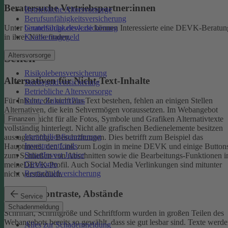
Beratersuche Vertriebspartner:innen
Betriebliche Altersvorsorge
Berufsunfähigkeitsversicherung
Unter
beratersuche.devk.de
können Interessierte eine DEVK-Beratun
Grundfähigkeitsversicherung
in ihrer Nähe finden.
Krankentagegeld
Altersvorsorge
Sehen
Risikolebensversicherung
Alternativen für Nicht-Text-Inhalte
Sterbegeldversicherung
Betriebliche Altersvorsorge
Rente ZukunftPlus
Für Inhalte, die nicht aus Text bestehen, fehlen an einigen Stellen
Alternativen, die kein Sehvermögen voraussetzen. Im Webangebot
sind noch nicht für alle Fotos, Symbole und Grafiken Alternativtexte
Finanzen
vollständig hinterlegt.
Nicht alle grafischen Bedienelemente besitzen
Immobilienfinanzierung
aussagekräftige Beschriftungen. Dies betrifft zum Beispiel das
Investmentfonds
Hauptmenü, den Link zum Login in meine DEVK und einige Button
SmartInvest Junior
zum Schließen von Abschnitten sowie die Bearbeitungs-Funktionen 
Girokonto
meineDEVK-Profil. Auch Social Media Verlinkungen sind mitunter
Restschuldversicherung
nicht verständlich.
Schrift, Kontraste, Abstände
Service
Schadenmeldung
Schriftart, Schriftgröße und Schriftform wurden in großen Teilen des
Webangebots bereits so gewählt, dass sie gut lesbar sind.
Texte werde
Alles zur Schadenmeldung