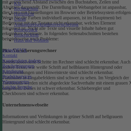
mit ausreichend Abstand zwischen den Buchstaben, Zeilen und
Kfz
Absätzen dargestellt.
Die Darstellung im Webangebot ist anpassbar,
Rechtsschutz
dies kann mit Einstellungen im Browser oder Betriebssystem erfolgen
Haftpflicht
Wenn Sie die Farben individuell anpassen, ist im Hauptmenü bei
Unfall
Bedienung mit der Tastatur nicht erkennbar, welches Element
Auslandsreisekrankenversicherung
fokussiert ist.
Nicht alle Texte und visuelle Inhalte haben gut
Reisegepäck
erkennbare Kontraste. In folgenden Seitenabschnitten bestehen
Reiserücktritt
beispielsweise noch Probleme:
Haus und Wohnen
meineDEVK
Pkw-Versicherungsrechner
Kontakt
Kundendaten ändern
Bereits absolvierte Schritte im Rechner sind schlecht erkennbar.
Auch
Bescheinigungen
andere Texte, wie weiße Schrift auf hellblauem Hintergrund oder
Kündigung
Fehlermeldungen und Hinweistexte sind schlecht erkennbar.
Produktservices
Platzhalter in Eingabefeldern sind schwer zu sehen.
Im Vergleich der
Wissenswertes
Tarifdetails werden nicht abgedeckte Sachverhalte mit einem grauen 
Leichte Sprache
dargestellt. Dieses ist schwer erkennbar.
Schieberegler und
Checkboxen sind schwer erkennbar.
Unternehmenswebseite
Informationen und Verlinkungen in grüner Schrift auf hellgrauem
Hintergrund sind schlecht erkennbar.