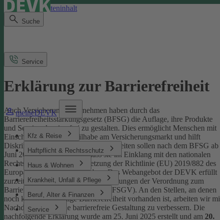
Direkt zum Seiteninhalt
Suche
Service
Erklärung zur Barrierefreiheit
Auch Versicherungsunternehmen haben durch das
meineDEVK
Barrierefreiheitsstärkungsgesetz (BFSG) die Auflage, ihre Produkte
und Services barrierefrei zu gestalten.
Dies ermöglicht Menschen mit
Kfz & Reise
Einschränkungen die Teilhabe am Versicherungsmarkt und hilft
Diskriminierung abzubauen. Internetseiten sollen nach dem BFSG ab
Haftpflicht & Rechtsschutz
Juni 2025 so gestaltet sein, dass sie im Einklang mit den nationalen
Rechtsvorschriften zur Umsetzung der Richtlinie (EU) 2019/882 des
Haus & Wohnen
Europäischen Parlaments stehen.
Das Webangebot der DEVK erfüllt
Krankheit, Unfall & Pflege
zurzeit nicht vollständig die Anforderungen der Verordnung zum
Barrierefreiheitsstärkungsgesetz (BFSGV).
An den Stellen, an denen
Beruf, Alter & Finanzen
noch keine vollständige Barrierefreiheit vorhanden ist, arbeiten wir mi
Nachdruck daran, die barrierefreie Gestaltung zu verbessern.
Die
Service
nachfolgende Erklärung wurde am 25. Juni 2025 erstellt und am
20.