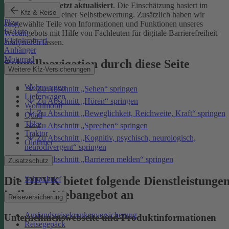
Januar 2026 zuletzt aktualisiert
. Die Einschätzung basiert im
Kfz & Reise
Wesentlichen auf einer Selbstbewertung. Zusätzlich haben wir
Pkw
ausgewählte Teile von Informationen und Funktionen unseres
E-Auto
Webangebots mit Hilfe von Fachleuten für digitale Barrierefreiheit
Kleinkraftrad
analysieren lassen.
Anhänger
Motorrad
Schnellnavigation durch diese Seite
Weitere Kfz-Versicherungen
Wohnwagen
Zu Abschnitt „Sehen“ springen
Lieferwagen
Zu Abschnitt „Hören“ springen
Wohnmobil
Zu Abschnitt „Beweglichkeit, Reichweite, Kraft“ springen
Quad
Trike
Zu Abschnitt „Sprechen“ springen
Traktor
Zu Abschnitt „Kognitiv, psychisch, neurologisch,
Oldtimer
neurodivergent“ springen
Zu Abschnitt „Barrieren melden“ springen
Zusatzschutz
Die DEVK bietet folgende Dienstleistunge
Schutzbrief
in ihrem Webangebot an
Reiseversicherung
Auslandsreisekrankenversicherung
Unternehmenswebseite und Produktinformationen
Reisegepäck