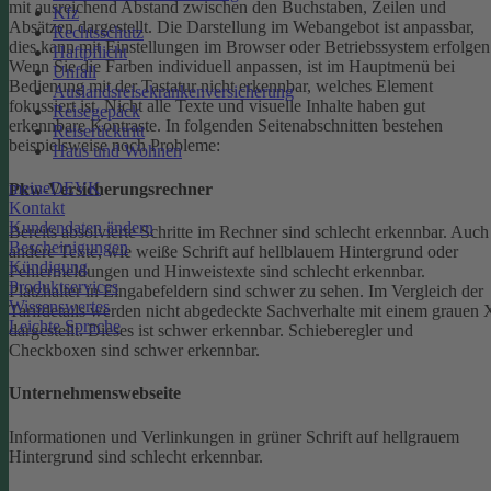
mit ausreichend Abstand zwischen den Buchstaben, Zeilen und
Kfz
Absätzen dargestellt.
Die Darstellung im Webangebot ist anpassbar,
Rechtsschutz
dies kann mit Einstellungen im Browser oder Betriebssystem erfolgen
Haftpflicht
Wenn Sie die Farben individuell anpassen, ist im Hauptmenü bei
Unfall
Bedienung mit der Tastatur nicht erkennbar, welches Element
Auslandsreisekrankenversicherung
fokussiert ist.
Nicht alle Texte und visuelle Inhalte haben gut
Reisegepäck
erkennbare Kontraste. In folgenden Seitenabschnitten bestehen
Reiserücktritt
beispielsweise noch Probleme:
Haus und Wohnen
meineDEVK
Pkw-Versicherungsrechner
Kontakt
Kundendaten ändern
Bereits absolvierte Schritte im Rechner sind schlecht erkennbar.
Auch
Bescheinigungen
andere Texte, wie weiße Schrift auf hellblauem Hintergrund oder
Kündigung
Fehlermeldungen und Hinweistexte sind schlecht erkennbar.
Produktservices
Platzhalter in Eingabefeldern sind schwer zu sehen.
Im Vergleich der
Wissenswertes
Tarifdetails werden nicht abgedeckte Sachverhalte mit einem grauen 
Leichte Sprache
dargestellt. Dieses ist schwer erkennbar.
Schieberegler und
Checkboxen sind schwer erkennbar.
Unternehmenswebseite
Informationen und Verlinkungen in grüner Schrift auf hellgrauem
Hintergrund sind schlecht erkennbar.