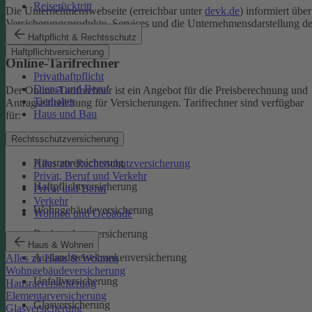
Reiserücktritt
Die Unternehmenswebseite (erreichbar unter
devk.de
) informiert über
Versicherungsprodukte, Services und die Unternehmensdarstellung de
DEVK.
Haftpflicht & Rechtsschutz
Haftpflichtversicherung
Online-Tarifrechner
Privathaftpflicht
Dienst und Beruf
Der Online-Tarifrechner ist ein Angebot für die Preisberechnung und
Tierhalter
Antragseinreichung für Versicherungen. Tarifrechner sind verfügbar
Haus und Bau
für:
Kfz-Versicherungen
Rechtsschutzversicherung
Hausratversicherung
Alles zur Rechtsschutzversicherung
Privat, Beruf und Verkehr
Haftpflichtversicherung
Privat und Beruf
Verkehr
Wohngebäudeversicherung
Wohnen und Gebäude
Rechtsschutzversicherung
Haus & Wohnen
Auslandsreisekrankenversicherung
Alles zu Haus & Wohnen
Wohngebäudeversicherung
Unfallversicherung
Hausratversicherung
Elementarversicherung
Glasversicherung
Glasversicherung