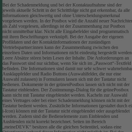
Bei der Schadenmeldung und bei der Kontaktaufnahme sind der
jeweils aktuelle Schritt in der Schrittfolge nicht gut erkennbar, da alle
Informationen gleichwertig und ohne Unterscheidungsmerkmal
vorgelesen werden.
In der Postbox wird die Anzahl neuer Nachrichte
als Zahl vorgelesen, allerdings ist der Zusammenhang zur Postbox
nicht unmittelbar klar.
Nicht alle Eingabefelder sind programmatisch
mit ihren Beschriftungen verknüpft.
Bei der Ausgabe der eigenen
Profildaten und der Kontaktinformationen der zuständigen
Vertriebspartner:innen kann der Zusammenhang zwischen den
einzelnen Daten und Informationen nicht eindeutig hergestellt werden
Leere Absätze stören beim Lesen der Inhalte.
Die Anforderungen an
das Passwort sind nur sichtbar, wenn Sie sich im „Passwort“-Textfeld
befinden. Die Informationen sind damit nur sehr schwer wahrnehmbar
Ausklappfelder und Radio Buttons (Auswahlfelder, die nur eine
Auswahl zulassen) in Formularen lassen sich mit der Tastatur nicht
bedienen.
Dokumente in der grünenPostbox lassen sich nicht mit der
Tastatur einblenden.
Der Zustimmungs-Dialog für die grünePostbox
kann nicht mit Tastatur eingeblendet werden.
Kacheln zur Auswahl
eines Vertrages oder bei einer Schadenmeldung können nicht mit der
Tastatur bedient werden.
Zusätzliche Informationen (gestaltet durch e
i-Icon) können mit der Tastatur nicht eingeblendet oder ausgeblendet
werden. Zudem sind die Bedienelemente zum Einblenden und
Ausblenden nicht korrekt bezeichnet.
Seiten im Bereich
„meineDEVK“ besitzen alle die gleichen Seitentitel, sodass eine