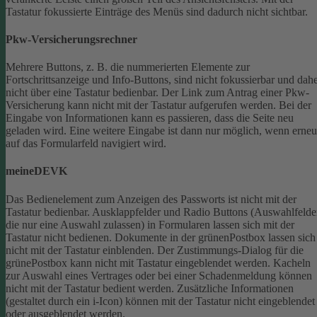
Tastatur fokussierte Einträge des Menüs sind dadurch nicht sichtbar.
Pkw-Versicherungsrechner
Mehrere Buttons, z. B. die nummerierten Elemente zur
Fortschrittsanzeige und Info-Buttons, sind nicht fokussierbar und dah
nicht über eine Tastatur bedienbar.
Der Link zum Antrag einer Pkw-
Versicherung kann nicht mit der Tastatur aufgerufen werden.
Bei der
Eingabe von Informationen kann es passieren, dass die Seite neu
geladen wird. Eine weitere Eingabe ist dann nur möglich, wenn erneu
auf das Formularfeld navigiert wird.
meineDEVK
Das Bedienelement zum Anzeigen des Passworts ist nicht mit der
Tastatur bedienbar.
Ausklappfelder und Radio Buttons (Auswahlfelde
die nur eine Auswahl zulassen) in Formularen lassen sich mit der
Tastatur nicht bedienen.
Dokumente in der grünenPostbox lassen sich
nicht mit der Tastatur einblenden.
Der Zustimmungs-Dialog für die
grünePostbox kann nicht mit Tastatur eingeblendet werden.
Kacheln
zur Auswahl eines Vertrages oder bei einer Schadenmeldung können
nicht mit der Tastatur bedient werden.
Zusätzliche Informationen
(gestaltet durch ein i-Icon) können mit der Tastatur nicht eingeblendet
oder ausgeblendet werden.