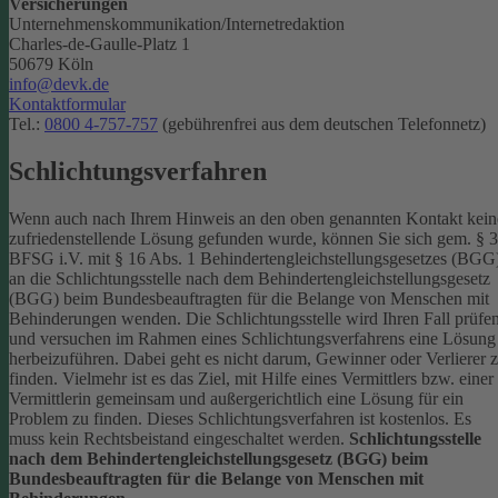
Versicherungen
Unternehmenskommunikation/Internetredaktion
Charles-de-Gaulle-Platz 1
50679 Köln
info@devk.de
Kontaktformular
Tel.:
0800 4-757-757
(gebührenfrei aus dem deutschen Telefonnetz)
Schlichtungsverfahren
Wenn auch nach Ihrem Hinweis an den oben genannten Kontakt kein
zufriedenstellende Lösung gefunden wurde, können Sie sich gem. § 
BFSG i.V. mit § 16 Abs. 1 Behindertengleichstellungsgesetzes (BGG
an die Schlichtungsstelle nach dem Behindertengleichstellungsgesetz
(BGG) beim Bundesbeauftragten für die Belange von Menschen mit
Behinderungen wenden. Die Schlichtungsstelle wird Ihren Fall prüfe
und versuchen im Rahmen eines Schlichtungsverfahrens eine Lösung
herbeizuführen. Dabei geht es nicht darum, Gewinner oder Verlierer 
finden. Vielmehr ist es das Ziel, mit Hilfe eines Vermittlers bzw. einer
Vermittlerin gemeinsam und außergerichtlich eine Lösung für ein
Problem zu finden. Dieses Schlichtungsverfahren ist kostenlos. Es
muss kein Rechtsbeistand eingeschaltet werden.
Schlichtungsstelle
nach dem Behindertengleichstellungsgesetz (BGG) beim
Bundesbeauftragten für die Belange von Menschen mit