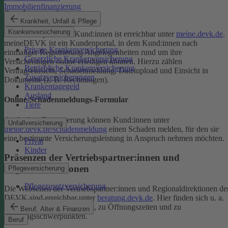
Immobilienfinanzierung
Serviceportal
Krankheit, Unfall & Pflege
Krankenversicherung
Das Serviceportal für Kund:innen ist erreichbar unter
meine.devk.de
.
meineDEVK ist ein Kundenportal, in dem Kund:innen nach
Private Krankenversicherung
einmaliger Registrierung Angelegenheiten rund um ihre
Gesetzliche Krankenversicherung
Versicherungen online erledigen können. Hierzu zählen
Betriebliche Krankenversicherung
Vertragseinsicht, Schadenmeldung, Dateiupload und Einsicht in
Zusatzversicherungen
Dokumente (z. B. Rechnungen).
Krankentagegeld
Ausland
Online-Schadenmeldungs-Formular
Tiere
Auch ohne Registrierung können Kund:innen unter
Unfallversicherung
meine.devk.de/schadenmeldung
einen Schaden melden, für den sie
eine bestimmte Versicherungsleistung in Anspruch nehmen möchten.
Privat
Kinder
Präsenzen der Vertriebspartner:innen und
Regionaldirektionen
Pflegeversicherung
Pflegezusatzversicherung
Die Webseiten der Vertriebspartner:innen und Regionaldirektionen de
DEVK sind erreichbar unter
beratung.devk.de
. Hier finden sich u. a.
Informationen zum Standort, zu Öffnungszeiten und zu
Beruf, Alter & Finanzen
Beratungsschwerpunkten.
Beruf