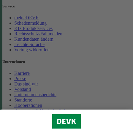
Service
meineDEVK
Schadenmeldung
Kfz-Produktservices
Rechtsschutz-Fall melden
Kundendaten ändern
Leichte Sprache
Vertrag widerrufen
Unternehmen
Karriere
Presse
Das sind wir
Vorstand
Unternehmensberichte
Standorte
Kooperationen
Partnerschaft Deutsche Bahn
Nachhaltigkeit