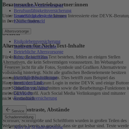
Beratersuche Vertriebspartner:innen
Betriebliche Altersvorsorge
Berufsunfähigkeitsversicherung
Unter
beratersuche.devk.de
können Interessierte eine DEVK-Beratun
Grundfähigkeitsversicherung
in ihrer Nähe finden.
Krankentagegeld
Altersvorsorge
Sehen
Risikolebensversicherung
Alternativen für Nicht-Text-Inhalte
Sterbegeldversicherung
Betriebliche Altersvorsorge
Rente ZukunftPlus
Für Inhalte, die nicht aus Text bestehen, fehlen an einigen Stellen
Alternativen, die kein Sehvermögen voraussetzen. Im Webangebot
sind noch nicht für alle Fotos, Symbole und Grafiken Alternativtexte
Finanzen
vollständig hinterlegt.
Nicht alle grafischen Bedienelemente besitzen
Immobilienfinanzierung
aussagekräftige Beschriftungen. Dies betrifft zum Beispiel das
Investmentfonds
Hauptmenü, den Link zum Login in meine DEVK und einige Button
SmartInvest Junior
zum Schließen von Abschnitten sowie die Bearbeitungs-Funktionen 
Girokonto
meineDEVK-Profil. Auch Social Media Verlinkungen sind mitunter
Restschuldversicherung
nicht verständlich.
Schrift, Kontraste, Abstände
Service
Schadenmeldung
Schriftart, Schriftgröße und Schriftform wurden in großen Teilen des
Webangebots bereits so gewählt, dass sie gut lesbar sind.
Texte werde
Alles zur Schadenmeldung