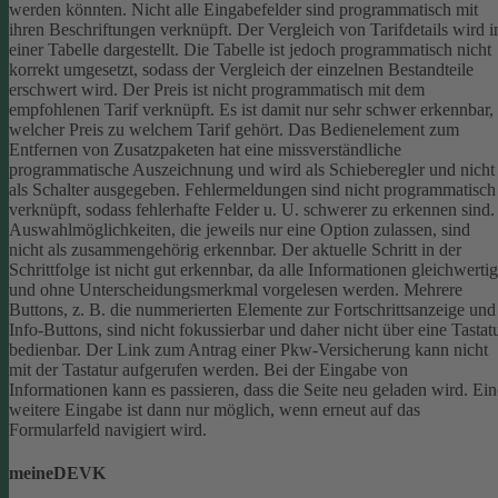
werden könnten.
Nicht alle Eingabefelder sind programmatisch mit
ihren Beschriftungen verknüpft.
Der Vergleich von Tarifdetails wird i
einer Tabelle dargestellt. Die Tabelle ist jedoch programmatisch nicht
korrekt umgesetzt, sodass der Vergleich der einzelnen Bestandteile
erschwert wird.
Der Preis ist nicht programmatisch mit dem
empfohlenen Tarif verknüpft. Es ist damit nur sehr schwer erkennbar,
welcher Preis zu welchem Tarif gehört.
Das Bedienelement zum
Entfernen von Zusatzpaketen hat eine missverständliche
programmatische Auszeichnung und wird als Schieberegler und nicht
als Schalter ausgegeben.
Fehlermeldungen sind nicht programmatisch
verknüpft, sodass fehlerhafte Felder u. U. schwerer zu erkennen sind.
Auswahlmöglichkeiten, die jeweils nur eine Option zulassen, sind
nicht als zusammengehörig erkennbar.
Der aktuelle Schritt in der
Schrittfolge ist nicht gut erkennbar, da alle Informationen gleichwertig
und ohne Unterscheidungsmerkmal vorgelesen werden.
Mehrere
Buttons, z. B. die nummerierten Elemente zur Fortschrittsanzeige und
Info-Buttons, sind nicht fokussierbar und daher nicht über eine Tastat
bedienbar.
Der Link zum Antrag einer Pkw-Versicherung kann nicht
mit der Tastatur aufgerufen werden.
Bei der Eingabe von
Informationen kann es passieren, dass die Seite neu geladen wird. Ein
weitere Eingabe ist dann nur möglich, wenn erneut auf das
Formularfeld navigiert wird.
meineDEVK