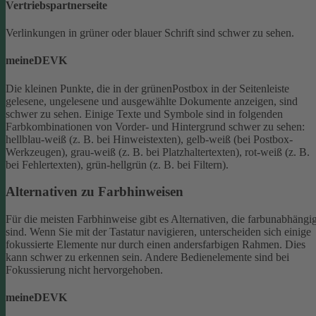
Vertriebspartnerseite
Verlinkungen in grüner oder blauer Schrift sind schwer zu sehen.
meineDEVK
Die kleinen Punkte, die in der grünenPostbox in der Seitenleiste
gelesene, ungelesene und ausgewählte Dokumente anzeigen, sind
schwer zu sehen.
Einige Texte und Symbole sind in folgenden
Farbkombinationen von Vorder- und Hintergrund schwer zu sehen:
hellblau-weiß (z. B. bei Hinweistexten), gelb-weiß (bei Postbox-
Werkzeugen), grau-weiß (z. B. bei Platzhaltertexten), rot-weiß (z. B.
bei Fehlertexten), grün-hellgrün (z. B. bei Filtern).
Alternativen zu Farbhinweisen
Für die meisten Farbhinweise gibt es Alternativen, die farbunabhängi
sind.
Wenn Sie mit der Tastatur navigieren, unterscheiden sich einige
fokussierte Elemente nur durch einen andersfarbigen Rahmen. Dies
kann schwer zu erkennen sein. Andere Bedienelemente sind bei
Fokussierung nicht hervorgehoben.
meineDEVK