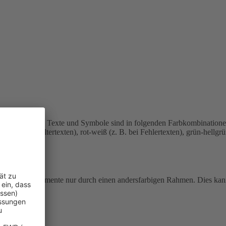
u sehen.
Einige Texte und Symbole sind in folgenden Farbkombination
bei Platzhaltertexten), rot-weiß (z. B. bei Fehlertexten), grün-hellgr
e fokussierte Elemente nur durch einen andersfarbigen Rahmen. Dies ka