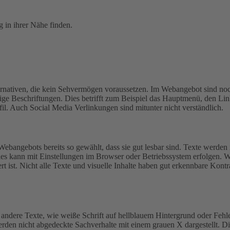
 in ihrer Nähe finden.
lternativen, die kein Sehvermögen voraussetzen. Im Webangebot sind noc
ftige Beschriftungen. Dies betrifft zum Beispiel das Hauptmenü, den
. Auch Social Media Verlinkungen sind mitunter nicht verständlich.
Webangebots bereits so gewählt, dass sie gut lesbar sind.
Texte werden 
ies kann mit Einstellungen im Browser oder Betriebssystem erfolgen. W
t ist.
Nicht alle Texte und visuelle Inhalte haben gut erkennbare Kontr
andere Texte, wie weiße Schrift auf hellblauem Hintergrund oder Fehle
werden nicht abgedeckte Sachverhalte mit einem grauen X dargestellt. D