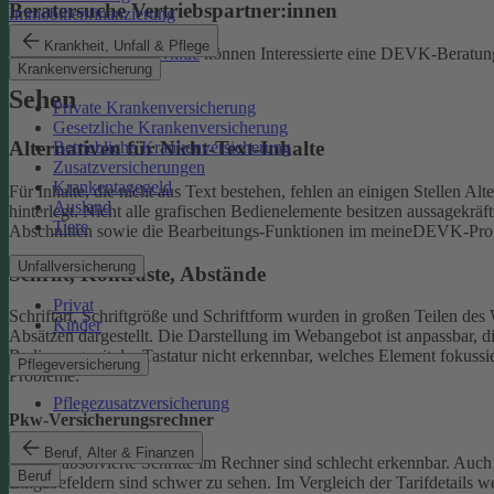
Beratersuche Vertriebspartner:innen
Immobilienfinanzierung
Krankheit, Unfall & Pflege
Unter
beratersuche.devk.de
können Interessierte eine DEVK-Beratung
Krankenversicherung
Sehen
Private Krankenversicherung
Gesetzliche Krankenversicherung
Alternativen für Nicht-Text-Inhalte
Betriebliche Krankenversicherung
Zusatzversicherungen
Krankentagegeld
Für Inhalte, die nicht aus Text bestehen, fehlen an einigen Stellen A
Ausland
hinterlegt.
Nicht alle grafischen Bedienelemente besitzen aussagekrä
Tiere
Abschnitten sowie die Bearbeitungs-Funktionen im meineDEVK-Profil
Unfallversicherung
Schrift, Kontraste, Abstände
Privat
Schriftart, Schriftgröße und Schriftform wurden in großen Teilen des 
Kinder
Absätzen dargestellt.
Die Darstellung im Webangebot ist anpassbar, d
Bedienung mit der Tastatur nicht erkennbar, welches Element fokussier
Pflegeversicherung
Probleme:
Pflegezusatzversicherung
Pkw-Versicherungsrechner
Beruf, Alter & Finanzen
Bereits absolvierte Schritte im Rechner sind schlecht erkennbar.
Auch 
Beruf
Eingabefeldern sind schwer zu sehen.
Im Vergleich der Tarifdetails 