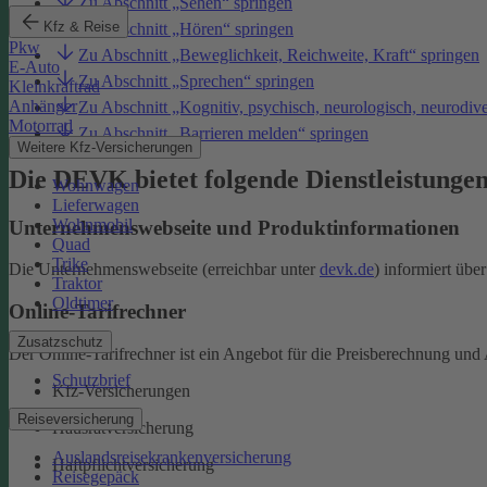
Zu Abschnitt „Sehen“ springen
Kfz & Reise
Zu Abschnitt „Hören“ springen
Pkw
Zu Abschnitt „Beweglichkeit, Reichweite, Kraft“ springen
E-Auto
Zu Abschnitt „Sprechen“ springen
Kleinkraftrad
Anhänger
Zu Abschnitt „Kognitiv, psychisch, neurologisch, neurodiv
Motorrad
Zu Abschnitt „Barrieren melden“ springen
Weitere Kfz-Versicherungen
Die DEVK bietet folgende Dienstleistunge
Wohnwagen
Lieferwagen
Wohnmobil
Unternehmenswebseite und Produktinformationen
Quad
Trike
Die Unternehmenswebseite (erreichbar unter
devk.de
) informiert üb
Traktor
Oldtimer
Online-Tarifrechner
Zusatzschutz
Der Online-Tarifrechner ist ein Angebot für die Preisberechnung und 
Schutzbrief
Kfz-Versicherungen
Reiseversicherung
Hausratversicherung
Auslandsreisekrankenversicherung
Haftpflichtversicherung
Reisegepäck