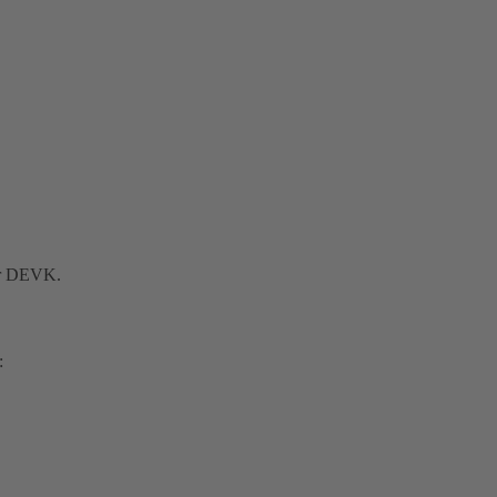
der DEVK.
: