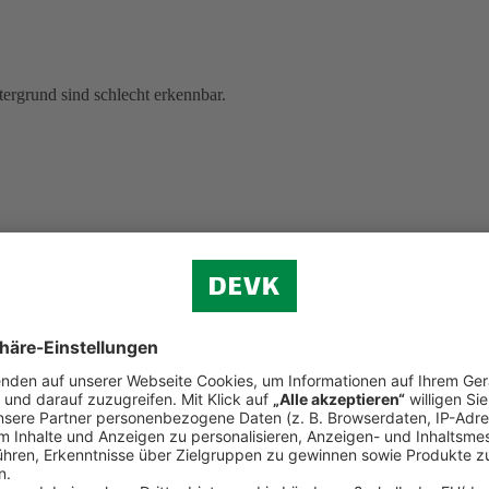
ergrund sind schlecht erkennbar.
lesene, ungelesene und ausgewählte Dokumente anzeigen, sind schwer z
 Hinweistexten), gelb-weiß (bei Postbox-Werkzeugen), grau-weiß (z. B. 
g sind.
Wenn Sie mit der Tastatur navigieren, unterscheiden sich einig
ung nicht hervorgehoben.