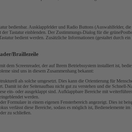
atur bedienbar.
Ausklappfelder und Radio Buttons (Auswahlfelder, die n
 der Tastatur einblenden.
Der Zustimmungs-Dialog für die grünePostbo
Tastatur bedient werden.
Zusätzliche Informationen (gestaltet durch ein
der/Braillezeile
t dem Screenreader, der auf Ihrem Betriebssystem installiert ist, bed
Probleme sind uns in diesem Zusammenhang bekannt:
ch strukturell als solche umgesetzt. Dies kann die Orientierung für Men
t. Damit ist der Seitenaufbau nicht gut zu verstehen und die Schnell-Na
iese ein- oder ausgeklappt sind. Aufklappbare Bereiche mit weiterführ
eingeblendet werden.
r Formulare in einem eigenen Fensterbereich angezeigt. Dies ist beis
kus verlässt diese Bereiche, sodass es möglich ist, Bedienelemente im 
eder zu schließen.