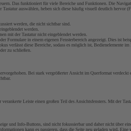
uern. Das funktioniert für viele Bereiche und Funktionen. Die Navigati
r Tastatur auswählen, heben sich diese häufig visuell deutlich hervor
siert werden, die nicht sichtbar sind.
eingeblendet werden.
en mit der Tastatur nicht eingeblendet werden.
r Formulare in einem eigenen Fensterbereich angezeigt. Dies ist beis
kus verlässt diese Bereiche, sodass es möglich ist, Bedienelemente im 
eder zu schließen.
 hervorgehoben.
Bei stark vergrößerter Ansicht im Querformat verdeckt e
htbar.
 verankerte Leiste einen großen Teil des Ansichtsfensters. Mit der Tast
ige und Info-Buttons, sind nicht fokussierbar und daher nicht über ein
nformationen kann es passieren, dass die Seite neu geladen wird. Eine 