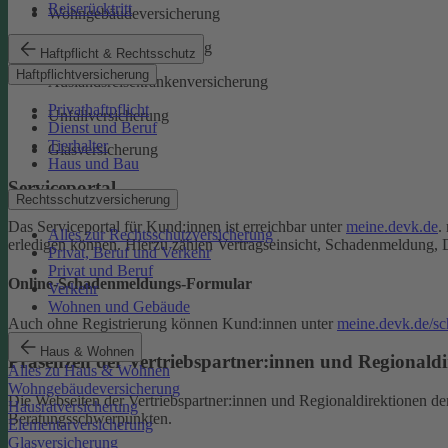
Reiserücktritt
Wohngebäudeversicherung
Rechtsschutzversicherung
Haftpflicht & Rechtsschutz
Haftpflichtversicherung
Auslandsreisekrankenversicherung
Privathaftpflicht
Unfallversicherung
Dienst und Beruf
Tierhalter
Glasversicherung
Haus und Bau
Serviceportal
Rechtsschutzversicherung
Das Serviceportal für Kund:innen ist erreichbar unter
meine.devk.de
.
Alles zur Rechtsschutzversicherung
erledigen können. Hierzu zählen Vertragseinsicht, Schadenmeldung, 
Privat, Beruf und Verkehr
Privat und Beruf
Online-Schadenmeldungs-Formular
Verkehr
Wohnen und Gebäude
Auch ohne Registrierung können Kund:innen unter
meine.devk.de/s
Haus & Wohnen
Präsenzen der Vertriebspartner:innen und Regionaldi
Alles zu Haus & Wohnen
Wohngebäudeversicherung
Die Webseiten der Vertriebspartner:innen und Regionaldirektionen d
Hausratversicherung
Beratungsschwerpunkten.
Elementarversicherung
Glasversicherung