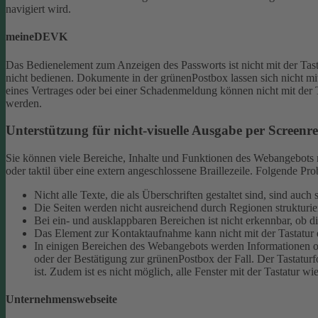
navigiert wird.
meineDEVK
Das Bedienelement zum Anzeigen des Passworts ist nicht mit der Tast
nicht bedienen.
Dokumente in der grünenPostbox lassen sich nicht mit
eines Vertrages oder bei einer Schadenmeldung können nicht mit der 
werden.
Unterstützung für nicht-visuelle Ausgabe per Screenrea
Sie können viele Bereiche, Inhalte und Funktionen des Webangebots mi
oder taktil über eine extern angeschlossene Braillezeile. Folgende 
Nicht alle Texte, die als Überschriften gestaltet sind, sind au
Die Seiten werden nicht ausreichend durch Regionen strukturier
Bei ein- und ausklappbaren Bereichen ist nicht erkennbar, ob d
Das Element zur Kontaktaufnahme kann nicht mit der Tastatur 
In einigen Bereichen des Webangebots werden Informationen ode
oder der Bestätigung zur grünenPostbox der Fall. Der Tastaturfo
ist. Zudem ist es nicht möglich, alle Fenster mit der Tastatur wi
Unternehmenswebseite