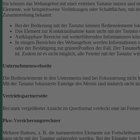
Sie können das Webangebot mit einer externen Tastatur nutzen und ste
Elemente, wie beispielsweise Verlinkungen oder Schaltflächen, mit de
Zusammenhang bekannt:
Bei der Bedienung mit der Tastatur können Bedienelemente fokus
Das Element zur Kontaktaufnahme kann nicht mit der Tastatur 
Aufklappbare Bereiche mit weiterführenden Informationen könn
In einigen Bereichen des Webangebots werden Informationen ode
oder der Bestätigung zur grünenPostbox der Fall. Der Tastaturfo
ist. Zudem ist es nicht möglich, alle Fenster mit der Tastatur wi
Unternehmenswebseite
Die Bedienelemente in den Untermenüs sind bei Fokussierung nicht
Mit der Tastatur fokussierte Einträge des Menüs sind dadurch nicht sic
Vertriebspartnerseite
Bei stark vergrößerter Ansicht im Querformat verdeckt eine im Fenster
Pkw-Versicherungsrechner
Mehrere Buttons, z. B. die nummerierten Elemente zur Fortschrittsanze
kann nicht mit der Tastatur aufgerufen werden.
Bei der Eingabe von I