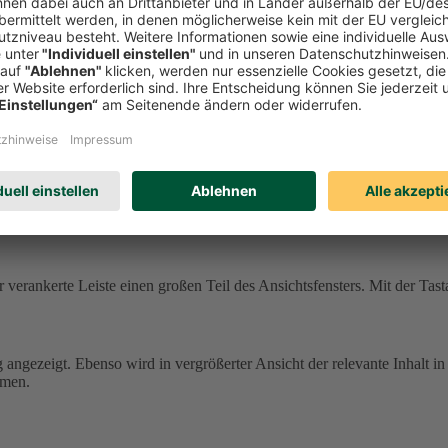
ne andere Farbgebung und können damit schwer zu erkennen sein.
In de
.
tehen dafür Einstellungen im Browser und/oder in Ihrem Betriebssyste
 einige Texte.
icht übernommen.
enster verankerte Leiste einen großen Teil des Ansichtsfensters. Mit de
 verankerte Leiste einen großen Teil des Ansichtsfensters. Mit der Tast
g angezeigt. Ebenso wird in vergrößerter Ansicht der relevante Inhalt in
mmen.