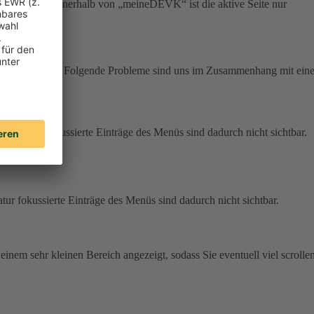
r Navigation innerhalb von „meineDEVK“ ist die aktive Seite nur
m zur Verfügung. Folgende Probleme sind uns im Zusammenhang mit eine
r Tastatur fokussierte Einträge des Menüs sind dadurch nicht sichtbar.
atur fokussierte Einträge des Menüs sind dadurch nicht sichtbar.
 einem sehr kleinen Bereich angezeigt, sodass Sie eventuell viel scrolle