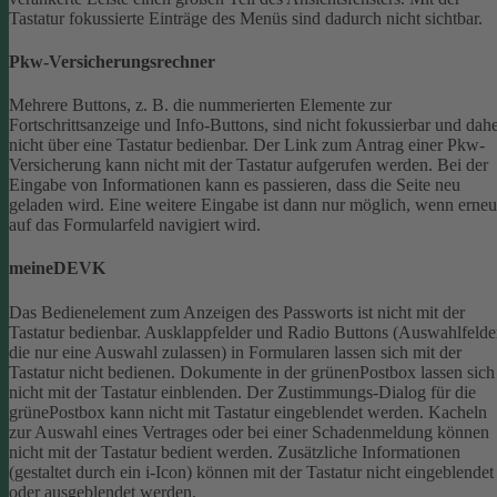
Tastatur fokussierte Einträge des Menüs sind dadurch nicht sichtbar.
Pkw-Versicherungsrechner
Mehrere Buttons, z. B. die nummerierten Elemente zur
Fortschrittsanzeige und Info-Buttons, sind nicht fokussierbar und dah
nicht über eine Tastatur bedienbar.
Der Link zum Antrag einer Pkw-
Versicherung kann nicht mit der Tastatur aufgerufen werden.
Bei der
Eingabe von Informationen kann es passieren, dass die Seite neu
geladen wird. Eine weitere Eingabe ist dann nur möglich, wenn erneu
auf das Formularfeld navigiert wird.
meineDEVK
Das Bedienelement zum Anzeigen des Passworts ist nicht mit der
Tastatur bedienbar.
Ausklappfelder und Radio Buttons (Auswahlfelde
die nur eine Auswahl zulassen) in Formularen lassen sich mit der
Tastatur nicht bedienen.
Dokumente in der grünenPostbox lassen sich
nicht mit der Tastatur einblenden.
Der Zustimmungs-Dialog für die
grünePostbox kann nicht mit Tastatur eingeblendet werden.
Kacheln
zur Auswahl eines Vertrages oder bei einer Schadenmeldung können
nicht mit der Tastatur bedient werden.
Zusätzliche Informationen
(gestaltet durch ein i-Icon) können mit der Tastatur nicht eingeblendet
oder ausgeblendet werden.