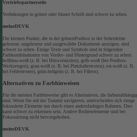
Vertriebspartnerseite
Verlinkungen in grüner oder blauer Schrift sind schwer zu sehen.
meineDEVK
Die kleinen Punkte, die in der grünenPostbox in der Seitenleiste
gelesene, ungelesene und ausgewählte Dokumente anzeigen, sind
schwer zu sehen.
Einige Texte und Symbole sind in folgenden
Farbkombinationen von Vorder- und Hintergrund schwer zu sehen:
hellblau-weiß (z. B. bei Hinweistexten), gelb-weiß (bei Postbox-
Werkzeugen), grau-weiß (z. B. bei Platzhaltertexten), rot-weiß (z. B.
bei Fehlertexten), grün-hellgrün (z. B. bei Filtern).
Alternativen zu Farbhinweisen
Für die meisten Farbhinweise gibt es Alternativen, die farbunabhängi
sind.
Wenn Sie mit der Tastatur navigieren, unterscheiden sich einige
fokussierte Elemente nur durch einen andersfarbigen Rahmen. Dies
kann schwer zu erkennen sein. Andere Bedienelemente sind bei
Fokussierung nicht hervorgehoben.
meineDEVK