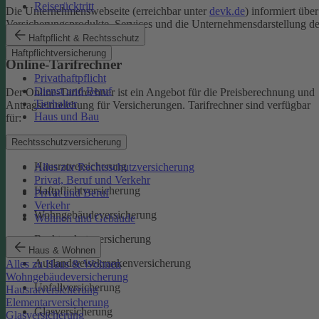
Reiserücktritt
Die Unternehmenswebseite (erreichbar unter
devk.de
) informiert über
Versicherungsprodukte, Services und die Unternehmensdarstellung de
DEVK.
Haftpflicht & Rechtsschutz
Haftpflichtversicherung
Online-Tarifrechner
Privathaftpflicht
Dienst und Beruf
Der Online-Tarifrechner ist ein Angebot für die Preisberechnung und
Tierhalter
Antragseinreichung für Versicherungen. Tarifrechner sind verfügbar
Haus und Bau
für:
Kfz-Versicherungen
Rechtsschutzversicherung
Hausratversicherung
Alles zur Rechtsschutzversicherung
Privat, Beruf und Verkehr
Haftpflichtversicherung
Privat und Beruf
Verkehr
Wohngebäudeversicherung
Wohnen und Gebäude
Rechtsschutzversicherung
Haus & Wohnen
Auslandsreisekrankenversicherung
Alles zu Haus & Wohnen
Wohngebäudeversicherung
Unfallversicherung
Hausratversicherung
Elementarversicherung
Glasversicherung
Glasversicherung