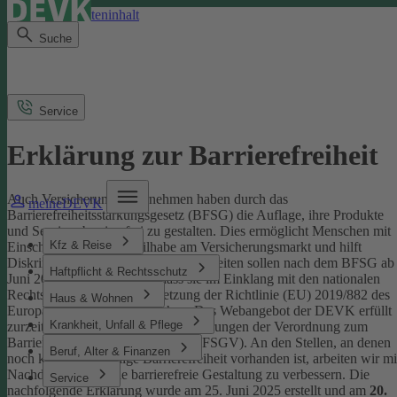
Direkt zum Seiteninhalt
Suche
Service
Erklärung zur Barrierefreiheit
Auch Versicherungsunternehmen haben durch das
meineDEVK
Barrierefreiheitsstärkungsgesetz (BFSG) die Auflage, ihre Produkte
und Services barrierefrei zu gestalten.
Dies ermöglicht Menschen mit
Kfz & Reise
Einschränkungen die Teilhabe am Versicherungsmarkt und hilft
Diskriminierung abzubauen. Internetseiten sollen nach dem BFSG ab
Haftpflicht & Rechtsschutz
Juni 2025 so gestaltet sein, dass sie im Einklang mit den nationalen
Rechtsvorschriften zur Umsetzung der Richtlinie (EU) 2019/882 des
Haus & Wohnen
Europäischen Parlaments stehen.
Das Webangebot der DEVK erfüllt
Krankheit, Unfall & Pflege
zurzeit nicht vollständig die Anforderungen der Verordnung zum
Barrierefreiheitsstärkungsgesetz (BFSGV).
An den Stellen, an denen
Beruf, Alter & Finanzen
noch keine vollständige Barrierefreiheit vorhanden ist, arbeiten wir mi
Nachdruck daran, die barrierefreie Gestaltung zu verbessern.
Die
Service
nachfolgende Erklärung wurde am 25. Juni 2025 erstellt und am
20.