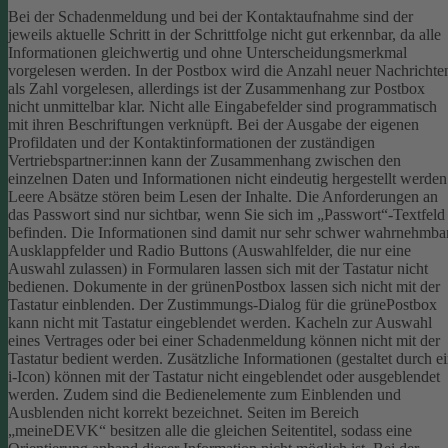
Bei der Schadenmeldung und bei der Kontaktaufnahme sind der
jeweils aktuelle Schritt in der Schrittfolge nicht gut erkennbar, da alle
Informationen gleichwertig und ohne Unterscheidungsmerkmal
vorgelesen werden.
In der Postbox wird die Anzahl neuer Nachrichte
als Zahl vorgelesen, allerdings ist der Zusammenhang zur Postbox
nicht unmittelbar klar.
Nicht alle Eingabefelder sind programmatisch
mit ihren Beschriftungen verknüpft.
Bei der Ausgabe der eigenen
Profildaten und der Kontaktinformationen der zuständigen
Vertriebspartner:innen kann der Zusammenhang zwischen den
einzelnen Daten und Informationen nicht eindeutig hergestellt werden
Leere Absätze stören beim Lesen der Inhalte.
Die Anforderungen an
das Passwort sind nur sichtbar, wenn Sie sich im „Passwort“-Textfeld
befinden. Die Informationen sind damit nur sehr schwer wahrnehmbar
Ausklappfelder und Radio Buttons (Auswahlfelder, die nur eine
Auswahl zulassen) in Formularen lassen sich mit der Tastatur nicht
bedienen.
Dokumente in der grünenPostbox lassen sich nicht mit der
Tastatur einblenden.
Der Zustimmungs-Dialog für die grünePostbox
kann nicht mit Tastatur eingeblendet werden.
Kacheln zur Auswahl
eines Vertrages oder bei einer Schadenmeldung können nicht mit der
Tastatur bedient werden.
Zusätzliche Informationen (gestaltet durch e
i-Icon) können mit der Tastatur nicht eingeblendet oder ausgeblendet
werden. Zudem sind die Bedienelemente zum Einblenden und
Ausblenden nicht korrekt bezeichnet.
Seiten im Bereich
„meineDEVK“ besitzen alle die gleichen Seitentitel, sodass eine