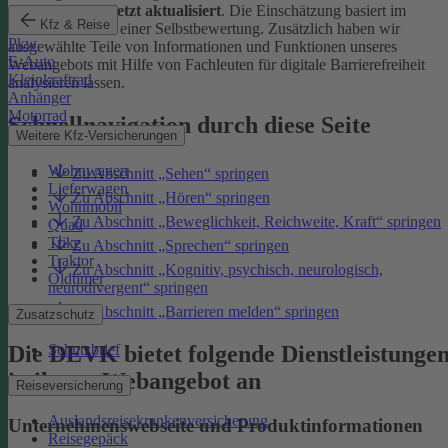
Januar 2026 zuletzt aktualisiert
. Die Einschätzung basiert im
Kfz & Reise
Wesentlichen auf einer Selbstbewertung. Zusätzlich haben wir
Pkw
ausgewählte Teile von Informationen und Funktionen unseres
E-Auto
Webangebots mit Hilfe von Fachleuten für digitale Barrierefreiheit
Kleinkraftrad
analysieren lassen.
Anhänger
Motorrad
Schnellnavigation durch diese Seite
Weitere Kfz-Versicherungen
Wohnwagen
Zu Abschnitt „Sehen“ springen
Lieferwagen
Zu Abschnitt „Hören“ springen
Wohnmobil
Zu Abschnitt „Beweglichkeit, Reichweite, Kraft“ springen
Quad
Trike
Zu Abschnitt „Sprechen“ springen
Traktor
Zu Abschnitt „Kognitiv, psychisch, neurologisch,
Oldtimer
neurodivergent“ springen
Zu Abschnitt „Barrieren melden“ springen
Zusatzschutz
Die DEVK bietet folgende Dienstleistunge
Schutzbrief
in ihrem Webangebot an
Reiseversicherung
Auslandsreisekrankenversicherung
Unternehmenswebseite und Produktinformationen
Reisegepäck