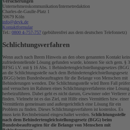
Versicherungen
Unternehmenskommunikation/Internetredaktion
Charles-de-Gaulle-Platz 1
50679 Köln
info@devk.de
Kontaktformular
Tel.:
0800 4-757-757
(gebührenfrei aus dem deutschen Telefonnetz)
Schlichtungsverfahren
Wenn auch nach Ihrem Hinweis an den oben genannten Kontakt kein
zufriedenstellende Lösung gefunden wurde, können Sie sich gem. § 
BFSG i.V. mit § 16 Abs. 1 Behindertengleichstellungsgesetzes (BGG
an die Schlichtungsstelle nach dem Behindertengleichstellungsgesetz
(BGG) beim Bundesbeauftragten für die Belange von Menschen mit
Behinderungen wenden. Die Schlichtungsstelle wird Ihren Fall prüfe
und versuchen im Rahmen eines Schlichtungsverfahrens eine Lösung
herbeizuführen. Dabei geht es nicht darum, Gewinner oder Verlierer 
finden. Vielmehr ist es das Ziel, mit Hilfe eines Vermittlers bzw. einer
Vermittlerin gemeinsam und außergerichtlich eine Lösung für ein
Problem zu finden. Dieses Schlichtungsverfahren ist kostenlos. Es
muss kein Rechtsbeistand eingeschaltet werden.
Schlichtungsstelle
nach dem Behindertengleichstellungsgesetz (BGG) beim
Bundesbeauftragten für die Belange von Menschen mit