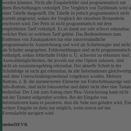
werden könnten.
Nicht alle Eingabefelder sind programmatisch mit
ihren Beschriftungen verknüpft.
Der Vergleich von Tarifdetails wird i
einer Tabelle dargestellt. Die Tabelle ist jedoch programmatisch nicht
korrekt umgesetzt, sodass der Vergleich der einzelnen Bestandteile
erschwert wird.
Der Preis ist nicht programmatisch mit dem
empfohlenen Tarif verknüpft. Es ist damit nur sehr schwer erkennbar,
welcher Preis zu welchem Tarif gehört.
Das Bedienelement zum
Entfernen von Zusatzpaketen hat eine missverständliche
programmatische Auszeichnung und wird als Schieberegler und nicht
als Schalter ausgegeben.
Fehlermeldungen sind nicht programmatisch
verknüpft, sodass fehlerhafte Felder u. U. schwerer zu erkennen sind.
Auswahlmöglichkeiten, die jeweils nur eine Option zulassen, sind
nicht als zusammengehörig erkennbar.
Der aktuelle Schritt in der
Schrittfolge ist nicht gut erkennbar, da alle Informationen gleichwertig
und ohne Unterscheidungsmerkmal vorgelesen werden.
Mehrere
Buttons, z. B. die nummerierten Elemente zur Fortschrittsanzeige und
Info-Buttons, sind nicht fokussierbar und daher nicht über eine Tastat
bedienbar.
Der Link zum Antrag einer Pkw-Versicherung kann nicht
mit der Tastatur aufgerufen werden.
Bei der Eingabe von
Informationen kann es passieren, dass die Seite neu geladen wird. Ein
weitere Eingabe ist dann nur möglich, wenn erneut auf das
Formularfeld navigiert wird.
meineDEVK