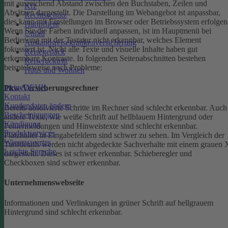
mit ausreichend Abstand zwischen den Buchstaben, Zeilen und
Kfz
Absätzen dargestellt.
Die Darstellung im Webangebot ist anpassbar,
Rechtsschutz
dies kann mit Einstellungen im Browser oder Betriebssystem erfolgen
Haftpflicht
Wenn Sie die Farben individuell anpassen, ist im Hauptmenü bei
Unfall
Bedienung mit der Tastatur nicht erkennbar, welches Element
Auslandsreisekrankenversicherung
fokussiert ist.
Nicht alle Texte und visuelle Inhalte haben gut
Reisegepäck
erkennbare Kontraste. In folgenden Seitenabschnitten bestehen
Reiserücktritt
beispielsweise noch Probleme:
Haus und Wohnen
meineDEVK
Pkw-Versicherungsrechner
Kontakt
Kundendaten ändern
Bereits absolvierte Schritte im Rechner sind schlecht erkennbar.
Auch
Bescheinigungen
andere Texte, wie weiße Schrift auf hellblauem Hintergrund oder
Kündigung
Fehlermeldungen und Hinweistexte sind schlecht erkennbar.
Produktservices
Platzhalter in Eingabefeldern sind schwer zu sehen.
Im Vergleich der
Wissenswertes
Tarifdetails werden nicht abgedeckte Sachverhalte mit einem grauen 
Leichte Sprache
dargestellt. Dieses ist schwer erkennbar.
Schieberegler und
Checkboxen sind schwer erkennbar.
Unternehmenswebseite
Informationen und Verlinkungen in grüner Schrift auf hellgrauem
Hintergrund sind schlecht erkennbar.