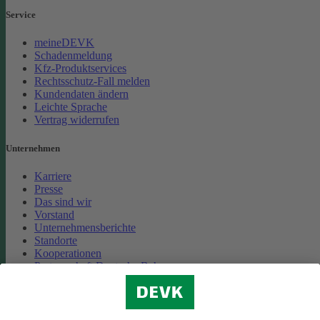
Service
meineDEVK
Schadenmeldung
Kfz-Produktservices
Rechtsschutz-Fall melden
Kundendaten ändern
Leichte Sprache
Vertrag widerrufen
Unternehmen
Karriere
Presse
Das sind wir
Vorstand
Unternehmensberichte
Standorte
Kooperationen
Partnerschaft Deutsche Bahn
Nachhaltigkeit