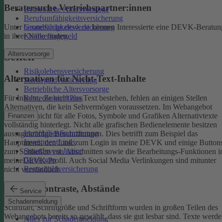
Beratersuche Vertriebspartner:innen
Betriebliche Altersvorsorge
Berufsunfähigkeitsversicherung
Unter
beratersuche.devk.de
können Interessierte eine DEVK-Beratun
Grundfähigkeitsversicherung
in ihrer Nähe finden.
Krankentagegeld
Altersvorsorge
Sehen
Risikolebensversicherung
Alternativen für Nicht-Text-Inhalte
Sterbegeldversicherung
Betriebliche Altersvorsorge
Rente ZukunftPlus
Für Inhalte, die nicht aus Text bestehen, fehlen an einigen Stellen
Alternativen, die kein Sehvermögen voraussetzen. Im Webangebot
sind noch nicht für alle Fotos, Symbole und Grafiken Alternativtexte
Finanzen
vollständig hinterlegt.
Nicht alle grafischen Bedienelemente besitzen
Immobilienfinanzierung
aussagekräftige Beschriftungen. Dies betrifft zum Beispiel das
Investmentfonds
Hauptmenü, den Link zum Login in meine DEVK und einige Button
SmartInvest Junior
zum Schließen von Abschnitten sowie die Bearbeitungs-Funktionen 
Girokonto
meineDEVK-Profil. Auch Social Media Verlinkungen sind mitunter
Restschuldversicherung
nicht verständlich.
Schrift, Kontraste, Abstände
Service
Schadenmeldung
Schriftart, Schriftgröße und Schriftform wurden in großen Teilen des
Webangebots bereits so gewählt, dass sie gut lesbar sind.
Texte werde
Alles zur Schadenmeldung