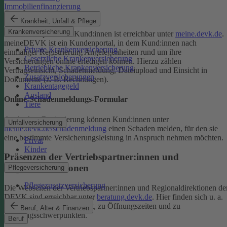
Immobilienfinanzierung
Serviceportal
Krankheit, Unfall & Pflege
Krankenversicherung
Das Serviceportal für Kund:innen ist erreichbar unter
meine.devk.de
.
meineDEVK ist ein Kundenportal, in dem Kund:innen nach
Private Krankenversicherung
einmaliger Registrierung Angelegenheiten rund um ihre
Gesetzliche Krankenversicherung
Versicherungen online erledigen können. Hierzu zählen
Betriebliche Krankenversicherung
Vertragseinsicht, Schadenmeldung, Dateiupload und Einsicht in
Zusatzversicherungen
Dokumente (z. B. Rechnungen).
Krankentagegeld
Ausland
Online-Schadenmeldungs-Formular
Tiere
Auch ohne Registrierung können Kund:innen unter
Unfallversicherung
meine.devk.de/schadenmeldung
einen Schaden melden, für den sie
eine bestimmte Versicherungsleistung in Anspruch nehmen möchten.
Privat
Kinder
Präsenzen der Vertriebspartner:innen und
Regionaldirektionen
Pflegeversicherung
Pflegezusatzversicherung
Die Webseiten der Vertriebspartner:innen und Regionaldirektionen de
DEVK sind erreichbar unter
beratung.devk.de
. Hier finden sich u. a.
Informationen zum Standort, zu Öffnungszeiten und zu
Beruf, Alter & Finanzen
Beratungsschwerpunkten.
Beruf