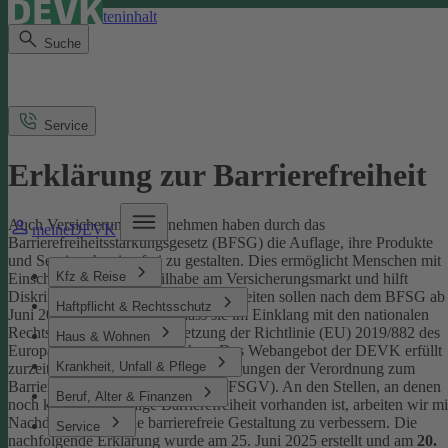
Direkt zum Seiteninhalt
Suche
Service
Erklärung zur Barrierefreiheit
Auch Versicherungsunternehmen haben durch das
meineDEVK
Barrierefreiheitsstärkungsgesetz (BFSG) die Auflage, ihre Produkte
und Services barrierefrei zu gestalten.
Dies ermöglicht Menschen mit
Kfz & Reise
Einschränkungen die Teilhabe am Versicherungsmarkt und hilft
Diskriminierung abzubauen. Internetseiten sollen nach dem BFSG ab
Haftpflicht & Rechtsschutz
Juni 2025 so gestaltet sein, dass sie im Einklang mit den nationalen
Rechtsvorschriften zur Umsetzung der Richtlinie (EU) 2019/882 des
Haus & Wohnen
Europäischen Parlaments stehen.
Das Webangebot der DEVK erfüllt
Krankheit, Unfall & Pflege
zurzeit nicht vollständig die Anforderungen der Verordnung zum
Barrierefreiheitsstärkungsgesetz (BFSGV).
An den Stellen, an denen
Beruf, Alter & Finanzen
noch keine vollständige Barrierefreiheit vorhanden ist, arbeiten wir mi
Nachdruck daran, die barrierefreie Gestaltung zu verbessern.
Die
Service
nachfolgende Erklärung wurde am 25. Juni 2025 erstellt und am
20.