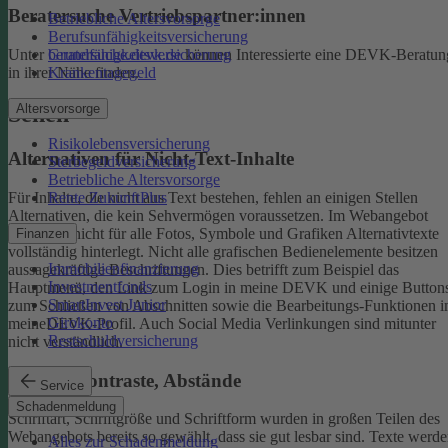
Beratersuche Vertriebspartner:innen
Betriebliche Altersvorsorge
Berufsunfähigkeitsversicherung
Unter
beratersuche.devk.de
können Interessierte eine DEVK-Beratun
Grundfähigkeitsversicherung
in ihrer Nähe finden.
Krankentagegeld
Altersvorsorge
Sehen
Risikolebensversicherung
Alternativen für Nicht-Text-Inhalte
Sterbegeldversicherung
Betriebliche Altersvorsorge
Rente ZukunftPlus
Für Inhalte, die nicht aus Text bestehen, fehlen an einigen Stellen
Alternativen, die kein Sehvermögen voraussetzen. Im Webangebot
sind noch nicht für alle Fotos, Symbole und Grafiken Alternativtexte
Finanzen
vollständig hinterlegt.
Nicht alle grafischen Bedienelemente besitzen
Immobilienfinanzierung
aussagekräftige Beschriftungen. Dies betrifft zum Beispiel das
Investmentfonds
Hauptmenü, den Link zum Login in meine DEVK und einige Button
SmartInvest Junior
zum Schließen von Abschnitten sowie die Bearbeitungs-Funktionen 
Girokonto
meineDEVK-Profil. Auch Social Media Verlinkungen sind mitunter
Restschuldversicherung
nicht verständlich.
Schrift, Kontraste, Abstände
Service
Schadenmeldung
Schriftart, Schriftgröße und Schriftform wurden in großen Teilen des
Webangebots bereits so gewählt, dass sie gut lesbar sind.
Texte werde
Alles zur Schadenmeldung