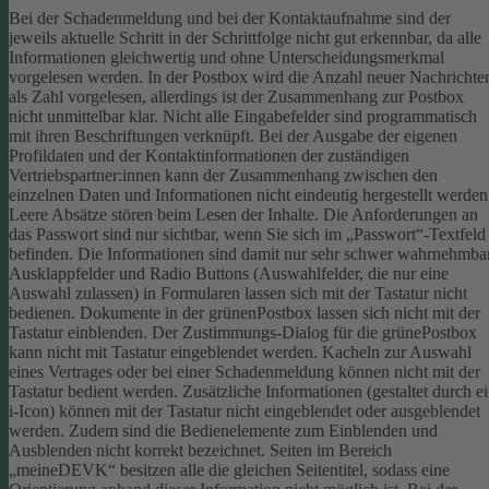
Bei der Schadenmeldung und bei der Kontaktaufnahme sind der
jeweils aktuelle Schritt in der Schrittfolge nicht gut erkennbar, da alle
Informationen gleichwertig und ohne Unterscheidungsmerkmal
vorgelesen werden.
In der Postbox wird die Anzahl neuer Nachrichte
als Zahl vorgelesen, allerdings ist der Zusammenhang zur Postbox
nicht unmittelbar klar.
Nicht alle Eingabefelder sind programmatisch
mit ihren Beschriftungen verknüpft.
Bei der Ausgabe der eigenen
Profildaten und der Kontaktinformationen der zuständigen
Vertriebspartner:innen kann der Zusammenhang zwischen den
einzelnen Daten und Informationen nicht eindeutig hergestellt werden
Leere Absätze stören beim Lesen der Inhalte.
Die Anforderungen an
das Passwort sind nur sichtbar, wenn Sie sich im „Passwort“-Textfeld
befinden. Die Informationen sind damit nur sehr schwer wahrnehmbar
Ausklappfelder und Radio Buttons (Auswahlfelder, die nur eine
Auswahl zulassen) in Formularen lassen sich mit der Tastatur nicht
bedienen.
Dokumente in der grünenPostbox lassen sich nicht mit der
Tastatur einblenden.
Der Zustimmungs-Dialog für die grünePostbox
kann nicht mit Tastatur eingeblendet werden.
Kacheln zur Auswahl
eines Vertrages oder bei einer Schadenmeldung können nicht mit der
Tastatur bedient werden.
Zusätzliche Informationen (gestaltet durch e
i-Icon) können mit der Tastatur nicht eingeblendet oder ausgeblendet
werden. Zudem sind die Bedienelemente zum Einblenden und
Ausblenden nicht korrekt bezeichnet.
Seiten im Bereich
„meineDEVK“ besitzen alle die gleichen Seitentitel, sodass eine