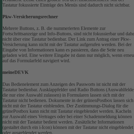
Tastatur fokussierte Einträge des Menüs sind dadurch nicht sichtbar.
Pkw-Versicherungsrechner
Mehrere Buttons, z. B. die nummerierten Elemente zur
Fortschrittsanzeige und Info-Buttons, sind nicht fokussierbar und dah
nicht über eine Tastatur bedienbar.
Der Link zum Antrag einer Pkw-
Versicherung kann nicht mit der Tastatur aufgerufen werden.
Bei der
Eingabe von Informationen kann es passieren, dass die Seite neu
geladen wird. Eine weitere Eingabe ist dann nur möglich, wenn erneu
auf das Formularfeld navigiert wird.
meineDEVK
Das Bedienelement zum Anzeigen des Passworts ist nicht mit der
Tastatur bedienbar.
Ausklappfelder und Radio Buttons (Auswahlfelde
die nur eine Auswahl zulassen) in Formularen lassen sich mit der
Tastatur nicht bedienen.
Dokumente in der grünenPostbox lassen sich
nicht mit der Tastatur einblenden.
Der Zustimmungs-Dialog für die
grünePostbox kann nicht mit Tastatur eingeblendet werden.
Kacheln
zur Auswahl eines Vertrages oder bei einer Schadenmeldung können
nicht mit der Tastatur bedient werden.
Zusätzliche Informationen
(gestaltet durch ein i-Icon) können mit der Tastatur nicht eingeblendet
oder ausgeblendet werden.