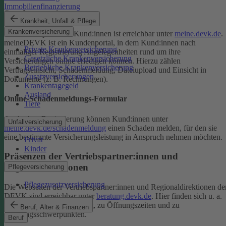
Immobilienfinanzierung
Serviceportal
Krankheit, Unfall & Pflege
Krankenversicherung
Das Serviceportal für Kund:innen ist erreichbar unter
meine.devk.de
.
meineDEVK ist ein Kundenportal, in dem Kund:innen nach
Private Krankenversicherung
einmaliger Registrierung Angelegenheiten rund um ihre
Gesetzliche Krankenversicherung
Versicherungen online erledigen können. Hierzu zählen
Betriebliche Krankenversicherung
Vertragseinsicht, Schadenmeldung, Dateiupload und Einsicht in
Zusatzversicherungen
Dokumente (z. B. Rechnungen).
Krankentagegeld
Ausland
Online-Schadenmeldungs-Formular
Tiere
Auch ohne Registrierung können Kund:innen unter
Unfallversicherung
meine.devk.de/schadenmeldung
einen Schaden melden, für den sie
eine bestimmte Versicherungsleistung in Anspruch nehmen möchten.
Privat
Kinder
Präsenzen der Vertriebspartner:innen und
Regionaldirektionen
Pflegeversicherung
Pflegezusatzversicherung
Die Webseiten der Vertriebspartner:innen und Regionaldirektionen de
DEVK sind erreichbar unter
beratung.devk.de
. Hier finden sich u. a.
Informationen zum Standort, zu Öffnungszeiten und zu
Beruf, Alter & Finanzen
Beratungsschwerpunkten.
Beruf