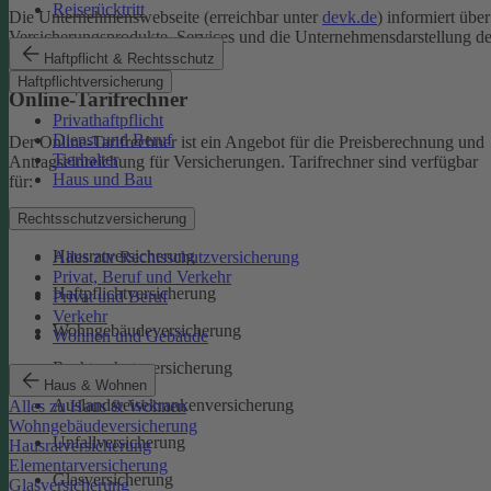
Reiserücktritt
Die Unternehmenswebseite (erreichbar unter
devk.de
) informiert über
Versicherungsprodukte, Services und die Unternehmensdarstellung de
DEVK.
Haftpflicht & Rechtsschutz
Haftpflichtversicherung
Online-Tarifrechner
Privathaftpflicht
Dienst und Beruf
Der Online-Tarifrechner ist ein Angebot für die Preisberechnung und
Tierhalter
Antragseinreichung für Versicherungen. Tarifrechner sind verfügbar
Haus und Bau
für:
Kfz-Versicherungen
Rechtsschutzversicherung
Hausratversicherung
Alles zur Rechtsschutzversicherung
Privat, Beruf und Verkehr
Haftpflichtversicherung
Privat und Beruf
Verkehr
Wohngebäudeversicherung
Wohnen und Gebäude
Rechtsschutzversicherung
Haus & Wohnen
Auslandsreisekrankenversicherung
Alles zu Haus & Wohnen
Wohngebäudeversicherung
Unfallversicherung
Hausratversicherung
Elementarversicherung
Glasversicherung
Glasversicherung