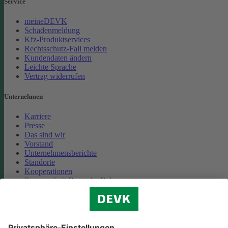
Service
meineDEVK
Schadenmeldung
Kfz-Produktservices
Rechtsschutz-Fall melden
Kundendaten ändern
Leichte Sprache
Vertrag widerrufen
Unternehmen
Karriere
Presse
Das sind wir
Vorstand
Unternehmensberichte
Standorte
Kooperationen
Partnerschaft Deutsche Bahn
Nachhaltigkeit