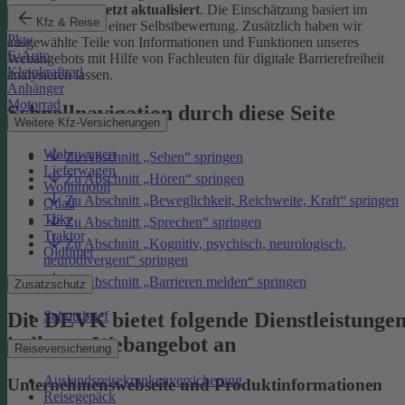
Januar 2026 zuletzt aktualisiert
. Die Einschätzung basiert im
Kfz & Reise
Wesentlichen auf einer Selbstbewertung. Zusätzlich haben wir
Pkw
ausgewählte Teile von Informationen und Funktionen unseres
E-Auto
Webangebots mit Hilfe von Fachleuten für digitale Barrierefreiheit
Kleinkraftrad
analysieren lassen.
Anhänger
Motorrad
Schnellnavigation durch diese Seite
Weitere Kfz-Versicherungen
Wohnwagen
Zu Abschnitt „Sehen“ springen
Lieferwagen
Zu Abschnitt „Hören“ springen
Wohnmobil
Zu Abschnitt „Beweglichkeit, Reichweite, Kraft“ springen
Quad
Trike
Zu Abschnitt „Sprechen“ springen
Traktor
Zu Abschnitt „Kognitiv, psychisch, neurologisch,
Oldtimer
neurodivergent“ springen
Zu Abschnitt „Barrieren melden“ springen
Zusatzschutz
Die DEVK bietet folgende Dienstleistunge
Schutzbrief
in ihrem Webangebot an
Reiseversicherung
Auslandsreisekrankenversicherung
Unternehmenswebseite und Produktinformationen
Reisegepäck