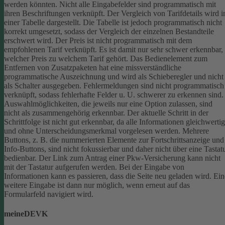
werden könnten.
Nicht alle Eingabefelder sind programmatisch mit
ihren Beschriftungen verknüpft.
Der Vergleich von Tarifdetails wird i
einer Tabelle dargestellt. Die Tabelle ist jedoch programmatisch nicht
korrekt umgesetzt, sodass der Vergleich der einzelnen Bestandteile
erschwert wird.
Der Preis ist nicht programmatisch mit dem
empfohlenen Tarif verknüpft. Es ist damit nur sehr schwer erkennbar,
welcher Preis zu welchem Tarif gehört.
Das Bedienelement zum
Entfernen von Zusatzpaketen hat eine missverständliche
programmatische Auszeichnung und wird als Schieberegler und nicht
als Schalter ausgegeben.
Fehlermeldungen sind nicht programmatisch
verknüpft, sodass fehlerhafte Felder u. U. schwerer zu erkennen sind.
Auswahlmöglichkeiten, die jeweils nur eine Option zulassen, sind
nicht als zusammengehörig erkennbar.
Der aktuelle Schritt in der
Schrittfolge ist nicht gut erkennbar, da alle Informationen gleichwertig
und ohne Unterscheidungsmerkmal vorgelesen werden.
Mehrere
Buttons, z. B. die nummerierten Elemente zur Fortschrittsanzeige und
Info-Buttons, sind nicht fokussierbar und daher nicht über eine Tastat
bedienbar.
Der Link zum Antrag einer Pkw-Versicherung kann nicht
mit der Tastatur aufgerufen werden.
Bei der Eingabe von
Informationen kann es passieren, dass die Seite neu geladen wird. Ein
weitere Eingabe ist dann nur möglich, wenn erneut auf das
Formularfeld navigiert wird.
meineDEVK