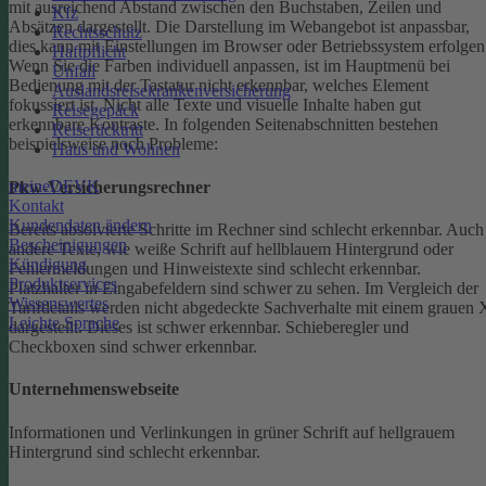
mit ausreichend Abstand zwischen den Buchstaben, Zeilen und
Kfz
Absätzen dargestellt.
Die Darstellung im Webangebot ist anpassbar,
Rechtsschutz
dies kann mit Einstellungen im Browser oder Betriebssystem erfolgen
Haftpflicht
Wenn Sie die Farben individuell anpassen, ist im Hauptmenü bei
Unfall
Bedienung mit der Tastatur nicht erkennbar, welches Element
Auslandsreisekrankenversicherung
fokussiert ist.
Nicht alle Texte und visuelle Inhalte haben gut
Reisegepäck
erkennbare Kontraste. In folgenden Seitenabschnitten bestehen
Reiserücktritt
beispielsweise noch Probleme:
Haus und Wohnen
meineDEVK
Pkw-Versicherungsrechner
Kontakt
Kundendaten ändern
Bereits absolvierte Schritte im Rechner sind schlecht erkennbar.
Auch
Bescheinigungen
andere Texte, wie weiße Schrift auf hellblauem Hintergrund oder
Kündigung
Fehlermeldungen und Hinweistexte sind schlecht erkennbar.
Produktservices
Platzhalter in Eingabefeldern sind schwer zu sehen.
Im Vergleich der
Wissenswertes
Tarifdetails werden nicht abgedeckte Sachverhalte mit einem grauen 
Leichte Sprache
dargestellt. Dieses ist schwer erkennbar.
Schieberegler und
Checkboxen sind schwer erkennbar.
Unternehmenswebseite
Informationen und Verlinkungen in grüner Schrift auf hellgrauem
Hintergrund sind schlecht erkennbar.