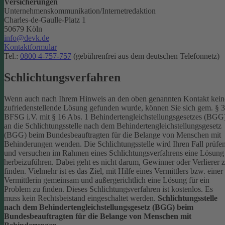
Versicherungen
Unternehmenskommunikation/Internetredaktion
Charles-de-Gaulle-Platz 1
50679 Köln
info@devk.de
Kontaktformular
Tel.:
0800 4-757-757
(gebührenfrei aus dem deutschen Telefonnetz)
Schlichtungsverfahren
Wenn auch nach Ihrem Hinweis an den oben genannten Kontakt kein
zufriedenstellende Lösung gefunden wurde, können Sie sich gem. § 
BFSG i.V. mit § 16 Abs. 1 Behindertengleichstellungsgesetzes (BGG
an die Schlichtungsstelle nach dem Behindertengleichstellungsgesetz
(BGG) beim Bundesbeauftragten für die Belange von Menschen mit
Behinderungen wenden. Die Schlichtungsstelle wird Ihren Fall prüfe
und versuchen im Rahmen eines Schlichtungsverfahrens eine Lösung
herbeizuführen. Dabei geht es nicht darum, Gewinner oder Verlierer 
finden. Vielmehr ist es das Ziel, mit Hilfe eines Vermittlers bzw. einer
Vermittlerin gemeinsam und außergerichtlich eine Lösung für ein
Problem zu finden. Dieses Schlichtungsverfahren ist kostenlos. Es
muss kein Rechtsbeistand eingeschaltet werden.
Schlichtungsstelle
nach dem Behindertengleichstellungsgesetz (BGG) beim
Bundesbeauftragten für die Belange von Menschen mit