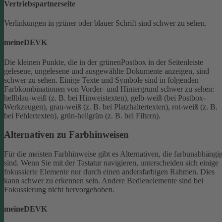
Vertriebspartnerseite
Verlinkungen in grüner oder blauer Schrift sind schwer zu sehen.
meineDEVK
Die kleinen Punkte, die in der grünenPostbox in der Seitenleiste
gelesene, ungelesene und ausgewählte Dokumente anzeigen, sind
schwer zu sehen.
Einige Texte und Symbole sind in folgenden
Farbkombinationen von Vorder- und Hintergrund schwer zu sehen:
hellblau-weiß (z. B. bei Hinweistexten), gelb-weiß (bei Postbox-
Werkzeugen), grau-weiß (z. B. bei Platzhaltertexten), rot-weiß (z. B.
bei Fehlertexten), grün-hellgrün (z. B. bei Filtern).
Alternativen zu Farbhinweisen
Für die meisten Farbhinweise gibt es Alternativen, die farbunabhängi
sind.
Wenn Sie mit der Tastatur navigieren, unterscheiden sich einige
fokussierte Elemente nur durch einen andersfarbigen Rahmen. Dies
kann schwer zu erkennen sein. Andere Bedienelemente sind bei
Fokussierung nicht hervorgehoben.
meineDEVK