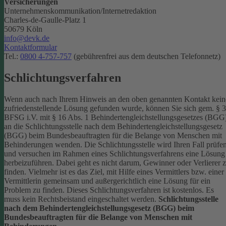
Versicherungen
Unternehmenskommunikation/Internetredaktion
Charles-de-Gaulle-Platz 1
50679 Köln
info@devk.de
Kontaktformular
Tel.:
0800 4-757-757
(gebührenfrei aus dem deutschen Telefonnetz)
Schlichtungsverfahren
Wenn auch nach Ihrem Hinweis an den oben genannten Kontakt kein
zufriedenstellende Lösung gefunden wurde, können Sie sich gem. § 
BFSG i.V. mit § 16 Abs. 1 Behindertengleichstellungsgesetzes (BGG
an die Schlichtungsstelle nach dem Behindertengleichstellungsgesetz
(BGG) beim Bundesbeauftragten für die Belange von Menschen mit
Behinderungen wenden. Die Schlichtungsstelle wird Ihren Fall prüfe
und versuchen im Rahmen eines Schlichtungsverfahrens eine Lösung
herbeizuführen. Dabei geht es nicht darum, Gewinner oder Verlierer 
finden. Vielmehr ist es das Ziel, mit Hilfe eines Vermittlers bzw. einer
Vermittlerin gemeinsam und außergerichtlich eine Lösung für ein
Problem zu finden. Dieses Schlichtungsverfahren ist kostenlos. Es
muss kein Rechtsbeistand eingeschaltet werden.
Schlichtungsstelle
nach dem Behindertengleichstellungsgesetz (BGG) beim
Bundesbeauftragten für die Belange von Menschen mit