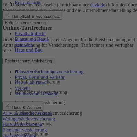
Reiserücktritt
Die Unternehmenswebseite (erreichbar unter
devk.de
) informiert über
Versicherungsprodukte, Services und die Unternehmensdarstellung de
DEVK.
Haftpflicht & Rechtsschutz
Haftpflichtversicherung
Online-Tarifrechner
Privathaftpflicht
Dienst und Beruf
Der Online-Tarifrechner ist ein Angebot für die Preisberechnung und
Tierhalter
Antragseinreichung für Versicherungen. Tarifrechner sind verfügbar
Haus und Bau
für:
Kfz-Versicherungen
Rechtsschutzversicherung
Hausratversicherung
Alles zur Rechtsschutzversicherung
Privat, Beruf und Verkehr
Haftpflichtversicherung
Privat und Beruf
Verkehr
Wohngebäudeversicherung
Wohnen und Gebäude
Rechtsschutzversicherung
Haus & Wohnen
Auslandsreisekrankenversicherung
Alles zu Haus & Wohnen
Wohngebäudeversicherung
Unfallversicherung
Hausratversicherung
Elementarversicherung
Glasversicherung
Glasversicherung