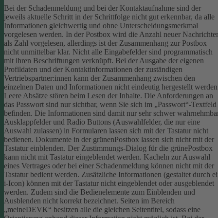
Bei der Schadenmeldung und bei der Kontaktaufnahme sind der
jeweils aktuelle Schritt in der Schrittfolge nicht gut erkennbar, da alle
Informationen gleichwertig und ohne Unterscheidungsmerkmal
vorgelesen werden.
In der Postbox wird die Anzahl neuer Nachrichte
als Zahl vorgelesen, allerdings ist der Zusammenhang zur Postbox
nicht unmittelbar klar.
Nicht alle Eingabefelder sind programmatisch
mit ihren Beschriftungen verknüpft.
Bei der Ausgabe der eigenen
Profildaten und der Kontaktinformationen der zuständigen
Vertriebspartner:innen kann der Zusammenhang zwischen den
einzelnen Daten und Informationen nicht eindeutig hergestellt werden
Leere Absätze stören beim Lesen der Inhalte.
Die Anforderungen an
das Passwort sind nur sichtbar, wenn Sie sich im „Passwort“-Textfeld
befinden. Die Informationen sind damit nur sehr schwer wahrnehmbar
Ausklappfelder und Radio Buttons (Auswahlfelder, die nur eine
Auswahl zulassen) in Formularen lassen sich mit der Tastatur nicht
bedienen.
Dokumente in der grünenPostbox lassen sich nicht mit der
Tastatur einblenden.
Der Zustimmungs-Dialog für die grünePostbox
kann nicht mit Tastatur eingeblendet werden.
Kacheln zur Auswahl
eines Vertrages oder bei einer Schadenmeldung können nicht mit der
Tastatur bedient werden.
Zusätzliche Informationen (gestaltet durch e
i-Icon) können mit der Tastatur nicht eingeblendet oder ausgeblendet
werden. Zudem sind die Bedienelemente zum Einblenden und
Ausblenden nicht korrekt bezeichnet.
Seiten im Bereich
„meineDEVK“ besitzen alle die gleichen Seitentitel, sodass eine