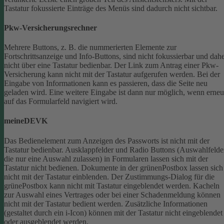
Tastatur fokussierte Einträge des Menüs sind dadurch nicht sichtbar.
Pkw-Versicherungsrechner
Mehrere Buttons, z. B. die nummerierten Elemente zur
Fortschrittsanzeige und Info-Buttons, sind nicht fokussierbar und dah
nicht über eine Tastatur bedienbar.
Der Link zum Antrag einer Pkw-
Versicherung kann nicht mit der Tastatur aufgerufen werden.
Bei der
Eingabe von Informationen kann es passieren, dass die Seite neu
geladen wird. Eine weitere Eingabe ist dann nur möglich, wenn erneu
auf das Formularfeld navigiert wird.
meineDEVK
Das Bedienelement zum Anzeigen des Passworts ist nicht mit der
Tastatur bedienbar.
Ausklappfelder und Radio Buttons (Auswahlfelde
die nur eine Auswahl zulassen) in Formularen lassen sich mit der
Tastatur nicht bedienen.
Dokumente in der grünenPostbox lassen sich
nicht mit der Tastatur einblenden.
Der Zustimmungs-Dialog für die
grünePostbox kann nicht mit Tastatur eingeblendet werden.
Kacheln
zur Auswahl eines Vertrages oder bei einer Schadenmeldung können
nicht mit der Tastatur bedient werden.
Zusätzliche Informationen
(gestaltet durch ein i-Icon) können mit der Tastatur nicht eingeblendet
oder ausgeblendet werden.