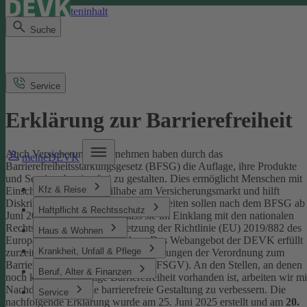
Direkt zum Seiteninhalt
Suche
Service
Erklärung zur Barrierefreiheit
Auch Versicherungsunternehmen haben durch das
meineDEVK
Barrierefreiheitsstärkungsgesetz (BFSG) die Auflage, ihre Produkte
und Services barrierefrei zu gestalten.
Dies ermöglicht Menschen mit
Kfz & Reise
Einschränkungen die Teilhabe am Versicherungsmarkt und hilft
Diskriminierung abzubauen. Internetseiten sollen nach dem BFSG ab
Haftpflicht & Rechtsschutz
Juni 2025 so gestaltet sein, dass sie im Einklang mit den nationalen
Rechtsvorschriften zur Umsetzung der Richtlinie (EU) 2019/882 des
Haus & Wohnen
Europäischen Parlaments stehen.
Das Webangebot der DEVK erfüllt
Krankheit, Unfall & Pflege
zurzeit nicht vollständig die Anforderungen der Verordnung zum
Barrierefreiheitsstärkungsgesetz (BFSGV).
An den Stellen, an denen
Beruf, Alter & Finanzen
noch keine vollständige Barrierefreiheit vorhanden ist, arbeiten wir mi
Nachdruck daran, die barrierefreie Gestaltung zu verbessern.
Die
Service
nachfolgende Erklärung wurde am 25. Juni 2025 erstellt und am
20.