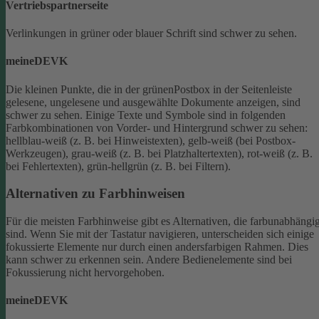
Vertriebspartnerseite
Verlinkungen in grüner oder blauer Schrift sind schwer zu sehen.
meineDEVK
Die kleinen Punkte, die in der grünenPostbox in der Seitenleiste
gelesene, ungelesene und ausgewählte Dokumente anzeigen, sind
schwer zu sehen.
Einige Texte und Symbole sind in folgenden
Farbkombinationen von Vorder- und Hintergrund schwer zu sehen:
hellblau-weiß (z. B. bei Hinweistexten), gelb-weiß (bei Postbox-
Werkzeugen), grau-weiß (z. B. bei Platzhaltertexten), rot-weiß (z. B.
bei Fehlertexten), grün-hellgrün (z. B. bei Filtern).
Alternativen zu Farbhinweisen
Für die meisten Farbhinweise gibt es Alternativen, die farbunabhängi
sind.
Wenn Sie mit der Tastatur navigieren, unterscheiden sich einige
fokussierte Elemente nur durch einen andersfarbigen Rahmen. Dies
kann schwer zu erkennen sein. Andere Bedienelemente sind bei
Fokussierung nicht hervorgehoben.
meineDEVK