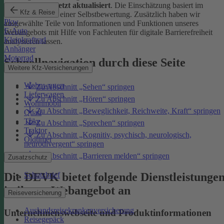
Januar 2026 zuletzt aktualisiert
. Die Einschätzung basiert im
Kfz & Reise
Wesentlichen auf einer Selbstbewertung. Zusätzlich haben wir
Pkw
ausgewählte Teile von Informationen und Funktionen unseres
E-Auto
Webangebots mit Hilfe von Fachleuten für digitale Barrierefreiheit
Kleinkraftrad
analysieren lassen.
Anhänger
Motorrad
Schnellnavigation durch diese Seite
Weitere Kfz-Versicherungen
Wohnwagen
Zu Abschnitt „Sehen“ springen
Lieferwagen
Zu Abschnitt „Hören“ springen
Wohnmobil
Zu Abschnitt „Beweglichkeit, Reichweite, Kraft“ springen
Quad
Trike
Zu Abschnitt „Sprechen“ springen
Traktor
Zu Abschnitt „Kognitiv, psychisch, neurologisch,
Oldtimer
neurodivergent“ springen
Zu Abschnitt „Barrieren melden“ springen
Zusatzschutz
Die DEVK bietet folgende Dienstleistunge
Schutzbrief
in ihrem Webangebot an
Reiseversicherung
Auslandsreisekrankenversicherung
Unternehmenswebseite und Produktinformationen
Reisegepäck