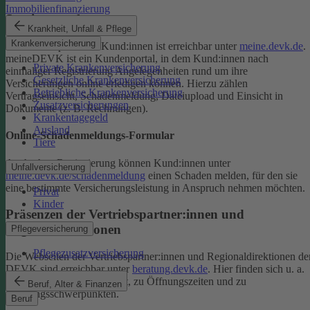
Immobilienfinanzierung
Serviceportal
Krankheit, Unfall & Pflege
Krankenversicherung
Das Serviceportal für Kund:innen ist erreichbar unter
meine.devk.de
.
meineDEVK ist ein Kundenportal, in dem Kund:innen nach
Private Krankenversicherung
einmaliger Registrierung Angelegenheiten rund um ihre
Gesetzliche Krankenversicherung
Versicherungen online erledigen können. Hierzu zählen
Betriebliche Krankenversicherung
Vertragseinsicht, Schadenmeldung, Dateiupload und Einsicht in
Zusatzversicherungen
Dokumente (z. B. Rechnungen).
Krankentagegeld
Ausland
Online-Schadenmeldungs-Formular
Tiere
Auch ohne Registrierung können Kund:innen unter
Unfallversicherung
meine.devk.de/schadenmeldung
einen Schaden melden, für den sie
eine bestimmte Versicherungsleistung in Anspruch nehmen möchten.
Privat
Kinder
Präsenzen der Vertriebspartner:innen und
Regionaldirektionen
Pflegeversicherung
Pflegezusatzversicherung
Die Webseiten der Vertriebspartner:innen und Regionaldirektionen de
DEVK sind erreichbar unter
beratung.devk.de
. Hier finden sich u. a.
Informationen zum Standort, zu Öffnungszeiten und zu
Beruf, Alter & Finanzen
Beratungsschwerpunkten.
Beruf