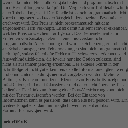
werden könnten.
Nicht alle Eingabefelder sind programmatisch mit
ihren Beschriftungen verknüpft.
Der Vergleich von Tarifdetails wird i
einer Tabelle dargestellt. Die Tabelle ist jedoch programmatisch nicht
korrekt umgesetzt, sodass der Vergleich der einzelnen Bestandteile
erschwert wird.
Der Preis ist nicht programmatisch mit dem
empfohlenen Tarif verknüpft. Es ist damit nur sehr schwer erkennbar,
welcher Preis zu welchem Tarif gehört.
Das Bedienelement zum
Entfernen von Zusatzpaketen hat eine missverständliche
programmatische Auszeichnung und wird als Schieberegler und nicht
als Schalter ausgegeben.
Fehlermeldungen sind nicht programmatisch
verknüpft, sodass fehlerhafte Felder u. U. schwerer zu erkennen sind.
Auswahlmöglichkeiten, die jeweils nur eine Option zulassen, sind
nicht als zusammengehörig erkennbar.
Der aktuelle Schritt in der
Schrittfolge ist nicht gut erkennbar, da alle Informationen gleichwertig
und ohne Unterscheidungsmerkmal vorgelesen werden.
Mehrere
Buttons, z. B. die nummerierten Elemente zur Fortschrittsanzeige und
Info-Buttons, sind nicht fokussierbar und daher nicht über eine Tastat
bedienbar.
Der Link zum Antrag einer Pkw-Versicherung kann nicht
mit der Tastatur aufgerufen werden.
Bei der Eingabe von
Informationen kann es passieren, dass die Seite neu geladen wird. Ein
weitere Eingabe ist dann nur möglich, wenn erneut auf das
Formularfeld navigiert wird.
meineDEVK