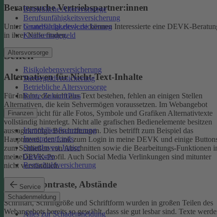
Beratersuche Vertriebspartner:innen
Betriebliche Altersvorsorge
Berufsunfähigkeitsversicherung
Unter
beratersuche.devk.de
können Interessierte eine DEVK-Beratun
Grundfähigkeitsversicherung
in ihrer Nähe finden.
Krankentagegeld
Altersvorsorge
Sehen
Risikolebensversicherung
Alternativen für Nicht-Text-Inhalte
Sterbegeldversicherung
Betriebliche Altersvorsorge
Rente ZukunftPlus
Für Inhalte, die nicht aus Text bestehen, fehlen an einigen Stellen
Alternativen, die kein Sehvermögen voraussetzen. Im Webangebot
sind noch nicht für alle Fotos, Symbole und Grafiken Alternativtexte
Finanzen
vollständig hinterlegt.
Nicht alle grafischen Bedienelemente besitzen
Immobilienfinanzierung
aussagekräftige Beschriftungen. Dies betrifft zum Beispiel das
Investmentfonds
Hauptmenü, den Link zum Login in meine DEVK und einige Button
SmartInvest Junior
zum Schließen von Abschnitten sowie die Bearbeitungs-Funktionen 
Girokonto
meineDEVK-Profil. Auch Social Media Verlinkungen sind mitunter
Restschuldversicherung
nicht verständlich.
Schrift, Kontraste, Abstände
Service
Schadenmeldung
Schriftart, Schriftgröße und Schriftform wurden in großen Teilen des
Webangebots bereits so gewählt, dass sie gut lesbar sind.
Texte werde
Alles zur Schadenmeldung