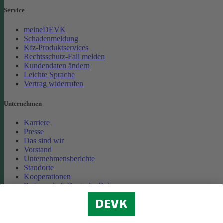
Service
meineDEVK
Schadenmeldung
Kfz-Produktservices
Rechtsschutz-Fall melden
Kundendaten ändern
Leichte Sprache
Vertrag widerrufen
Unternehmen
Karriere
Presse
Das sind wir
Vorstand
Unternehmensberichte
Standorte
Kooperationen
Partnerschaft Deutsche Bahn
Nachhaltigkeit