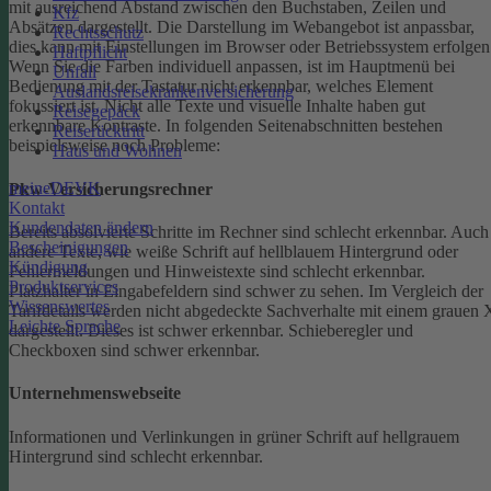
mit ausreichend Abstand zwischen den Buchstaben, Zeilen und
Kfz
Absätzen dargestellt.
Die Darstellung im Webangebot ist anpassbar,
Rechtsschutz
dies kann mit Einstellungen im Browser oder Betriebssystem erfolgen
Haftpflicht
Wenn Sie die Farben individuell anpassen, ist im Hauptmenü bei
Unfall
Bedienung mit der Tastatur nicht erkennbar, welches Element
Auslandsreisekrankenversicherung
fokussiert ist.
Nicht alle Texte und visuelle Inhalte haben gut
Reisegepäck
erkennbare Kontraste. In folgenden Seitenabschnitten bestehen
Reiserücktritt
beispielsweise noch Probleme:
Haus und Wohnen
meineDEVK
Pkw-Versicherungsrechner
Kontakt
Kundendaten ändern
Bereits absolvierte Schritte im Rechner sind schlecht erkennbar.
Auch
Bescheinigungen
andere Texte, wie weiße Schrift auf hellblauem Hintergrund oder
Kündigung
Fehlermeldungen und Hinweistexte sind schlecht erkennbar.
Produktservices
Platzhalter in Eingabefeldern sind schwer zu sehen.
Im Vergleich der
Wissenswertes
Tarifdetails werden nicht abgedeckte Sachverhalte mit einem grauen 
Leichte Sprache
dargestellt. Dieses ist schwer erkennbar.
Schieberegler und
Checkboxen sind schwer erkennbar.
Unternehmenswebseite
Informationen und Verlinkungen in grüner Schrift auf hellgrauem
Hintergrund sind schlecht erkennbar.