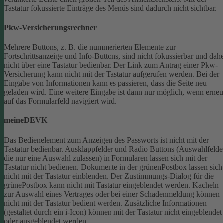
Tastatur fokussierte Einträge des Menüs sind dadurch nicht sichtbar.
Pkw-Versicherungsrechner
Mehrere Buttons, z. B. die nummerierten Elemente zur
Fortschrittsanzeige und Info-Buttons, sind nicht fokussierbar und dah
nicht über eine Tastatur bedienbar.
Der Link zum Antrag einer Pkw-
Versicherung kann nicht mit der Tastatur aufgerufen werden.
Bei der
Eingabe von Informationen kann es passieren, dass die Seite neu
geladen wird. Eine weitere Eingabe ist dann nur möglich, wenn erneu
auf das Formularfeld navigiert wird.
meineDEVK
Das Bedienelement zum Anzeigen des Passworts ist nicht mit der
Tastatur bedienbar.
Ausklappfelder und Radio Buttons (Auswahlfelde
die nur eine Auswahl zulassen) in Formularen lassen sich mit der
Tastatur nicht bedienen.
Dokumente in der grünenPostbox lassen sich
nicht mit der Tastatur einblenden.
Der Zustimmungs-Dialog für die
grünePostbox kann nicht mit Tastatur eingeblendet werden.
Kacheln
zur Auswahl eines Vertrages oder bei einer Schadenmeldung können
nicht mit der Tastatur bedient werden.
Zusätzliche Informationen
(gestaltet durch ein i-Icon) können mit der Tastatur nicht eingeblendet
oder ausgeblendet werden.