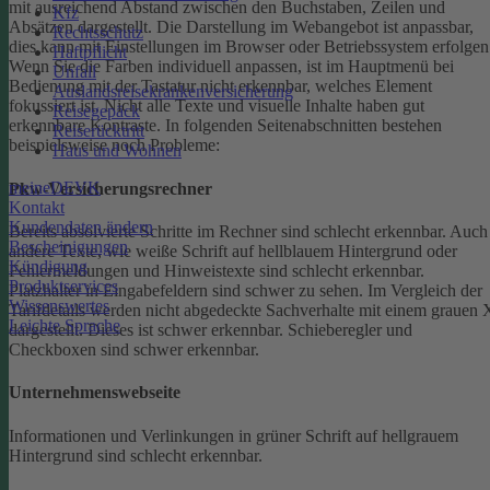
mit ausreichend Abstand zwischen den Buchstaben, Zeilen und
Kfz
Absätzen dargestellt.
Die Darstellung im Webangebot ist anpassbar,
Rechtsschutz
dies kann mit Einstellungen im Browser oder Betriebssystem erfolgen
Haftpflicht
Wenn Sie die Farben individuell anpassen, ist im Hauptmenü bei
Unfall
Bedienung mit der Tastatur nicht erkennbar, welches Element
Auslandsreisekrankenversicherung
fokussiert ist.
Nicht alle Texte und visuelle Inhalte haben gut
Reisegepäck
erkennbare Kontraste. In folgenden Seitenabschnitten bestehen
Reiserücktritt
beispielsweise noch Probleme:
Haus und Wohnen
meineDEVK
Pkw-Versicherungsrechner
Kontakt
Kundendaten ändern
Bereits absolvierte Schritte im Rechner sind schlecht erkennbar.
Auch
Bescheinigungen
andere Texte, wie weiße Schrift auf hellblauem Hintergrund oder
Kündigung
Fehlermeldungen und Hinweistexte sind schlecht erkennbar.
Produktservices
Platzhalter in Eingabefeldern sind schwer zu sehen.
Im Vergleich der
Wissenswertes
Tarifdetails werden nicht abgedeckte Sachverhalte mit einem grauen 
Leichte Sprache
dargestellt. Dieses ist schwer erkennbar.
Schieberegler und
Checkboxen sind schwer erkennbar.
Unternehmenswebseite
Informationen und Verlinkungen in grüner Schrift auf hellgrauem
Hintergrund sind schlecht erkennbar.