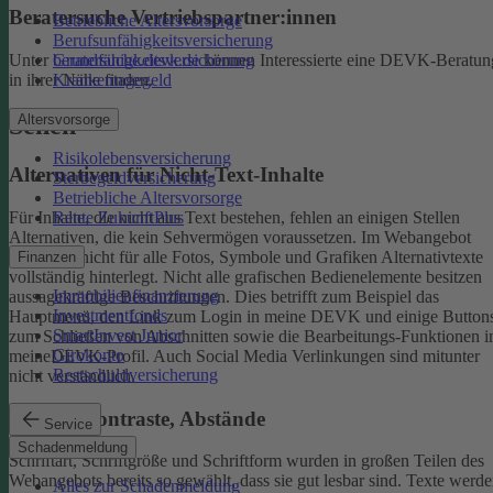
Beratersuche Vertriebspartner:innen
Betriebliche Altersvorsorge
Berufsunfähigkeitsversicherung
Unter
beratersuche.devk.de
können Interessierte eine DEVK-Beratun
Grundfähigkeitsversicherung
in ihrer Nähe finden.
Krankentagegeld
Altersvorsorge
Sehen
Risikolebensversicherung
Alternativen für Nicht-Text-Inhalte
Sterbegeldversicherung
Betriebliche Altersvorsorge
Rente ZukunftPlus
Für Inhalte, die nicht aus Text bestehen, fehlen an einigen Stellen
Alternativen, die kein Sehvermögen voraussetzen. Im Webangebot
sind noch nicht für alle Fotos, Symbole und Grafiken Alternativtexte
Finanzen
vollständig hinterlegt.
Nicht alle grafischen Bedienelemente besitzen
Immobilienfinanzierung
aussagekräftige Beschriftungen. Dies betrifft zum Beispiel das
Investmentfonds
Hauptmenü, den Link zum Login in meine DEVK und einige Button
SmartInvest Junior
zum Schließen von Abschnitten sowie die Bearbeitungs-Funktionen 
Girokonto
meineDEVK-Profil. Auch Social Media Verlinkungen sind mitunter
Restschuldversicherung
nicht verständlich.
Schrift, Kontraste, Abstände
Service
Schadenmeldung
Schriftart, Schriftgröße und Schriftform wurden in großen Teilen des
Webangebots bereits so gewählt, dass sie gut lesbar sind.
Texte werde
Alles zur Schadenmeldung