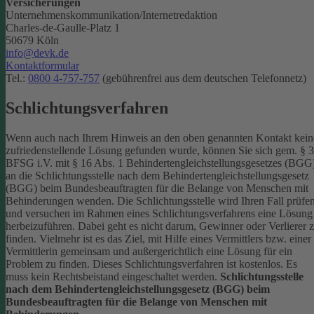
Versicherungen
Unternehmenskommunikation/Internetredaktion
Charles-de-Gaulle-Platz 1
50679 Köln
info@devk.de
Kontaktformular
Tel.:
0800 4-757-757
(gebührenfrei aus dem deutschen Telefonnetz)
Schlichtungsverfahren
Wenn auch nach Ihrem Hinweis an den oben genannten Kontakt kein
zufriedenstellende Lösung gefunden wurde, können Sie sich gem. § 
BFSG i.V. mit § 16 Abs. 1 Behindertengleichstellungsgesetzes (BGG
an die Schlichtungsstelle nach dem Behindertengleichstellungsgesetz
(BGG) beim Bundesbeauftragten für die Belange von Menschen mit
Behinderungen wenden. Die Schlichtungsstelle wird Ihren Fall prüfe
und versuchen im Rahmen eines Schlichtungsverfahrens eine Lösung
herbeizuführen. Dabei geht es nicht darum, Gewinner oder Verlierer 
finden. Vielmehr ist es das Ziel, mit Hilfe eines Vermittlers bzw. einer
Vermittlerin gemeinsam und außergerichtlich eine Lösung für ein
Problem zu finden. Dieses Schlichtungsverfahren ist kostenlos. Es
muss kein Rechtsbeistand eingeschaltet werden.
Schlichtungsstelle
nach dem Behindertengleichstellungsgesetz (BGG) beim
Bundesbeauftragten für die Belange von Menschen mit