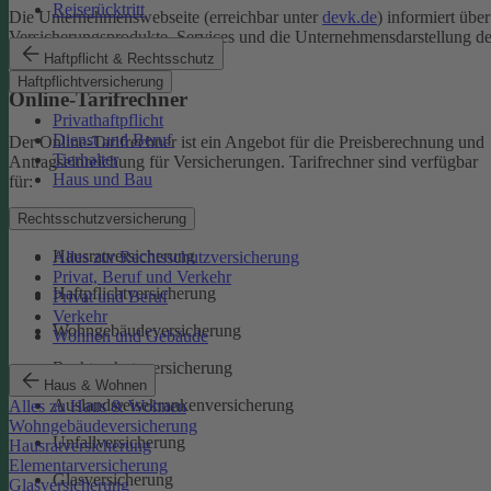
Reiserücktritt
Die Unternehmenswebseite (erreichbar unter
devk.de
) informiert über
Versicherungsprodukte, Services und die Unternehmensdarstellung de
DEVK.
Haftpflicht & Rechtsschutz
Haftpflichtversicherung
Online-Tarifrechner
Privathaftpflicht
Dienst und Beruf
Der Online-Tarifrechner ist ein Angebot für die Preisberechnung und
Tierhalter
Antragseinreichung für Versicherungen. Tarifrechner sind verfügbar
Haus und Bau
für:
Kfz-Versicherungen
Rechtsschutzversicherung
Hausratversicherung
Alles zur Rechtsschutzversicherung
Privat, Beruf und Verkehr
Haftpflichtversicherung
Privat und Beruf
Verkehr
Wohngebäudeversicherung
Wohnen und Gebäude
Rechtsschutzversicherung
Haus & Wohnen
Auslandsreisekrankenversicherung
Alles zu Haus & Wohnen
Wohngebäudeversicherung
Unfallversicherung
Hausratversicherung
Elementarversicherung
Glasversicherung
Glasversicherung