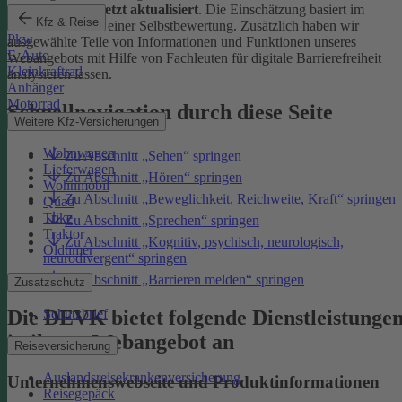
Januar 2026 zuletzt aktualisiert
. Die Einschätzung basiert im
Kfz & Reise
Wesentlichen auf einer Selbstbewertung. Zusätzlich haben wir
Pkw
ausgewählte Teile von Informationen und Funktionen unseres
E-Auto
Webangebots mit Hilfe von Fachleuten für digitale Barrierefreiheit
Kleinkraftrad
analysieren lassen.
Anhänger
Motorrad
Schnellnavigation durch diese Seite
Weitere Kfz-Versicherungen
Wohnwagen
Zu Abschnitt „Sehen“ springen
Lieferwagen
Zu Abschnitt „Hören“ springen
Wohnmobil
Zu Abschnitt „Beweglichkeit, Reichweite, Kraft“ springen
Quad
Trike
Zu Abschnitt „Sprechen“ springen
Traktor
Zu Abschnitt „Kognitiv, psychisch, neurologisch,
Oldtimer
neurodivergent“ springen
Zu Abschnitt „Barrieren melden“ springen
Zusatzschutz
Die DEVK bietet folgende Dienstleistunge
Schutzbrief
in ihrem Webangebot an
Reiseversicherung
Auslandsreisekrankenversicherung
Unternehmenswebseite und Produktinformationen
Reisegepäck