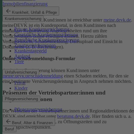
Immobilienfinanzierung
Serviceportal
Krankheit, Unfall & Pflege
Krankenversicherung
Das Serviceportal für Kund:innen ist erreichbar unter
meine.devk.de
.
meineDEVK ist ein Kundenportal, in dem Kund:innen nach
Private Krankenversicherung
einmaliger Registrierung Angelegenheiten rund um ihre
Gesetzliche Krankenversicherung
Versicherungen online erledigen können. Hierzu zählen
Betriebliche Krankenversicherung
Vertragseinsicht, Schadenmeldung, Dateiupload und Einsicht in
Zusatzversicherungen
Dokumente (z. B. Rechnungen).
Krankentagegeld
Ausland
Online-Schadenmeldungs-Formular
Tiere
Auch ohne Registrierung können Kund:innen unter
Unfallversicherung
meine.devk.de/schadenmeldung
einen Schaden melden, für den sie
eine bestimmte Versicherungsleistung in Anspruch nehmen möchten.
Privat
Kinder
Präsenzen der Vertriebspartner:innen und
Regionaldirektionen
Pflegeversicherung
Pflegezusatzversicherung
Die Webseiten der Vertriebspartner:innen und Regionaldirektionen de
DEVK sind erreichbar unter
beratung.devk.de
. Hier finden sich u. a.
Informationen zum Standort, zu Öffnungszeiten und zu
Beruf, Alter & Finanzen
Beratungsschwerpunkten.
Beruf