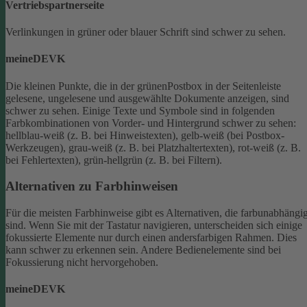
Vertriebspartnerseite
Verlinkungen in grüner oder blauer Schrift sind schwer zu sehen.
meineDEVK
Die kleinen Punkte, die in der grünenPostbox in der Seitenleiste
gelesene, ungelesene und ausgewählte Dokumente anzeigen, sind
schwer zu sehen.
Einige Texte und Symbole sind in folgenden
Farbkombinationen von Vorder- und Hintergrund schwer zu sehen:
hellblau-weiß (z. B. bei Hinweistexten), gelb-weiß (bei Postbox-
Werkzeugen), grau-weiß (z. B. bei Platzhaltertexten), rot-weiß (z. B.
bei Fehlertexten), grün-hellgrün (z. B. bei Filtern).
Alternativen zu Farbhinweisen
Für die meisten Farbhinweise gibt es Alternativen, die farbunabhängi
sind.
Wenn Sie mit der Tastatur navigieren, unterscheiden sich einige
fokussierte Elemente nur durch einen andersfarbigen Rahmen. Dies
kann schwer zu erkennen sein. Andere Bedienelemente sind bei
Fokussierung nicht hervorgehoben.
meineDEVK