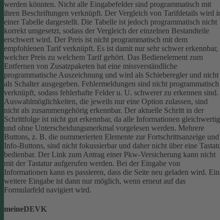
werden könnten.
Nicht alle Eingabefelder sind programmatisch mit
ihren Beschriftungen verknüpft.
Der Vergleich von Tarifdetails wird i
einer Tabelle dargestellt. Die Tabelle ist jedoch programmatisch nicht
korrekt umgesetzt, sodass der Vergleich der einzelnen Bestandteile
erschwert wird.
Der Preis ist nicht programmatisch mit dem
empfohlenen Tarif verknüpft. Es ist damit nur sehr schwer erkennbar,
welcher Preis zu welchem Tarif gehört.
Das Bedienelement zum
Entfernen von Zusatzpaketen hat eine missverständliche
programmatische Auszeichnung und wird als Schieberegler und nicht
als Schalter ausgegeben.
Fehlermeldungen sind nicht programmatisch
verknüpft, sodass fehlerhafte Felder u. U. schwerer zu erkennen sind.
Auswahlmöglichkeiten, die jeweils nur eine Option zulassen, sind
nicht als zusammengehörig erkennbar.
Der aktuelle Schritt in der
Schrittfolge ist nicht gut erkennbar, da alle Informationen gleichwertig
und ohne Unterscheidungsmerkmal vorgelesen werden.
Mehrere
Buttons, z. B. die nummerierten Elemente zur Fortschrittsanzeige und
Info-Buttons, sind nicht fokussierbar und daher nicht über eine Tastat
bedienbar.
Der Link zum Antrag einer Pkw-Versicherung kann nicht
mit der Tastatur aufgerufen werden.
Bei der Eingabe von
Informationen kann es passieren, dass die Seite neu geladen wird. Ein
weitere Eingabe ist dann nur möglich, wenn erneut auf das
Formularfeld navigiert wird.
meineDEVK