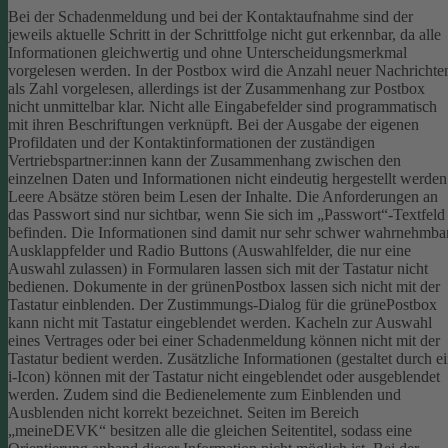
Bei der Schadenmeldung und bei der Kontaktaufnahme sind der
jeweils aktuelle Schritt in der Schrittfolge nicht gut erkennbar, da alle
Informationen gleichwertig und ohne Unterscheidungsmerkmal
vorgelesen werden.
In der Postbox wird die Anzahl neuer Nachrichte
als Zahl vorgelesen, allerdings ist der Zusammenhang zur Postbox
nicht unmittelbar klar.
Nicht alle Eingabefelder sind programmatisch
mit ihren Beschriftungen verknüpft.
Bei der Ausgabe der eigenen
Profildaten und der Kontaktinformationen der zuständigen
Vertriebspartner:innen kann der Zusammenhang zwischen den
einzelnen Daten und Informationen nicht eindeutig hergestellt werden
Leere Absätze stören beim Lesen der Inhalte.
Die Anforderungen an
das Passwort sind nur sichtbar, wenn Sie sich im „Passwort“-Textfeld
befinden. Die Informationen sind damit nur sehr schwer wahrnehmbar
Ausklappfelder und Radio Buttons (Auswahlfelder, die nur eine
Auswahl zulassen) in Formularen lassen sich mit der Tastatur nicht
bedienen.
Dokumente in der grünenPostbox lassen sich nicht mit der
Tastatur einblenden.
Der Zustimmungs-Dialog für die grünePostbox
kann nicht mit Tastatur eingeblendet werden.
Kacheln zur Auswahl
eines Vertrages oder bei einer Schadenmeldung können nicht mit der
Tastatur bedient werden.
Zusätzliche Informationen (gestaltet durch e
i-Icon) können mit der Tastatur nicht eingeblendet oder ausgeblendet
werden. Zudem sind die Bedienelemente zum Einblenden und
Ausblenden nicht korrekt bezeichnet.
Seiten im Bereich
„meineDEVK“ besitzen alle die gleichen Seitentitel, sodass eine