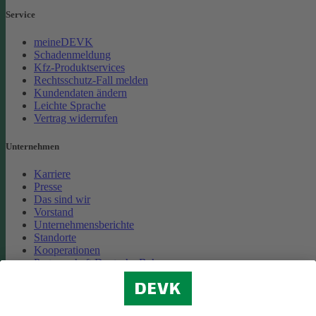
Service
meineDEVK
Schadenmeldung
Kfz-Produktservices
Rechtsschutz-Fall melden
Kundendaten ändern
Leichte Sprache
Vertrag widerrufen
Unternehmen
Karriere
Presse
Das sind wir
Vorstand
Unternehmensberichte
Standorte
Kooperationen
Partnerschaft Deutsche Bahn
Nachhaltigkeit