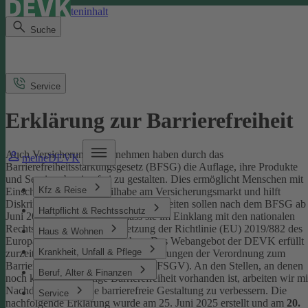
Direkt zum Seiteninhalt
Suche
Service
Erklärung zur Barrierefreiheit
Auch Versicherungsunternehmen haben durch das
meineDEVK
Barrierefreiheitsstärkungsgesetz (BFSG) die Auflage, ihre Produkte
und Services barrierefrei zu gestalten.
Dies ermöglicht Menschen mit
Kfz & Reise
Einschränkungen die Teilhabe am Versicherungsmarkt und hilft
Diskriminierung abzubauen. Internetseiten sollen nach dem BFSG ab
Haftpflicht & Rechtsschutz
Juni 2025 so gestaltet sein, dass sie im Einklang mit den nationalen
Rechtsvorschriften zur Umsetzung der Richtlinie (EU) 2019/882 des
Haus & Wohnen
Europäischen Parlaments stehen.
Das Webangebot der DEVK erfüllt
Krankheit, Unfall & Pflege
zurzeit nicht vollständig die Anforderungen der Verordnung zum
Barrierefreiheitsstärkungsgesetz (BFSGV).
An den Stellen, an denen
Beruf, Alter & Finanzen
noch keine vollständige Barrierefreiheit vorhanden ist, arbeiten wir mi
Nachdruck daran, die barrierefreie Gestaltung zu verbessern.
Die
Service
nachfolgende Erklärung wurde am 25. Juni 2025 erstellt und am
20.