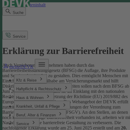
Direkt zum Seiteninhalt
Suche
Service
Erklärung zur Barrierefreiheit
Auch Versicherungsunternehmen haben durch das
meineDEVK
Barrierefreiheitsstärkungsgesetz (BFSG) die Auflage, ihre Produkte
und Services barrierefrei zu gestalten.
Dies ermöglicht Menschen mit
Kfz & Reise
Einschränkungen die Teilhabe am Versicherungsmarkt und hilft
Diskriminierung abzubauen. Internetseiten sollen nach dem BFSG ab
Haftpflicht & Rechtsschutz
Juni 2025 so gestaltet sein, dass sie im Einklang mit den nationalen
Rechtsvorschriften zur Umsetzung der Richtlinie (EU) 2019/882 des
Haus & Wohnen
Europäischen Parlaments stehen.
Das Webangebot der DEVK erfüllt
Krankheit, Unfall & Pflege
zurzeit nicht vollständig die Anforderungen der Verordnung zum
Barrierefreiheitsstärkungsgesetz (BFSGV).
An den Stellen, an denen
Beruf, Alter & Finanzen
noch keine vollständige Barrierefreiheit vorhanden ist, arbeiten wir mi
Nachdruck daran, die barrierefreie Gestaltung zu verbessern.
Die
Service
nachfolgende Erklärung wurde am 25. Juni 2025 erstellt und am
20.