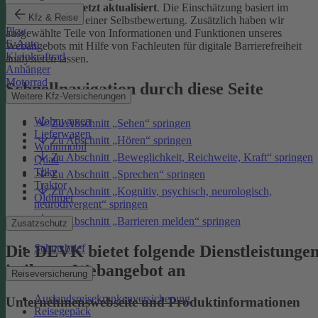
Januar 2026 zuletzt aktualisiert
. Die Einschätzung basiert im
Kfz & Reise
Wesentlichen auf einer Selbstbewertung. Zusätzlich haben wir
Pkw
ausgewählte Teile von Informationen und Funktionen unseres
E-Auto
Webangebots mit Hilfe von Fachleuten für digitale Barrierefreiheit
Kleinkraftrad
analysieren lassen.
Anhänger
Motorrad
Schnellnavigation durch diese Seite
Weitere Kfz-Versicherungen
Wohnwagen
Zu Abschnitt „Sehen“ springen
Lieferwagen
Zu Abschnitt „Hören“ springen
Wohnmobil
Zu Abschnitt „Beweglichkeit, Reichweite, Kraft“ springen
Quad
Trike
Zu Abschnitt „Sprechen“ springen
Traktor
Zu Abschnitt „Kognitiv, psychisch, neurologisch,
Oldtimer
neurodivergent“ springen
Zu Abschnitt „Barrieren melden“ springen
Zusatzschutz
Die DEVK bietet folgende Dienstleistunge
Schutzbrief
in ihrem Webangebot an
Reiseversicherung
Auslandsreisekrankenversicherung
Unternehmenswebseite und Produktinformationen
Reisegepäck