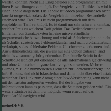
werden könnten.
Nicht alle Eingabefelder sind programmatisch mit
ihren Beschriftungen verknüpft.
Der Vergleich von Tarifdetails wird i
einer Tabelle dargestellt. Die Tabelle ist jedoch programmatisch nicht
korrekt umgesetzt, sodass der Vergleich der einzelnen Bestandteile
erschwert wird.
Der Preis ist nicht programmatisch mit dem
empfohlenen Tarif verknüpft. Es ist damit nur sehr schwer erkennbar,
welcher Preis zu welchem Tarif gehört.
Das Bedienelement zum
Entfernen von Zusatzpaketen hat eine missverständliche
programmatische Auszeichnung und wird als Schieberegler und nicht
als Schalter ausgegeben.
Fehlermeldungen sind nicht programmatisch
verknüpft, sodass fehlerhafte Felder u. U. schwerer zu erkennen sind.
Auswahlmöglichkeiten, die jeweils nur eine Option zulassen, sind
nicht als zusammengehörig erkennbar.
Der aktuelle Schritt in der
Schrittfolge ist nicht gut erkennbar, da alle Informationen gleichwertig
und ohne Unterscheidungsmerkmal vorgelesen werden.
Mehrere
Buttons, z. B. die nummerierten Elemente zur Fortschrittsanzeige und
Info-Buttons, sind nicht fokussierbar und daher nicht über eine Tastat
bedienbar.
Der Link zum Antrag einer Pkw-Versicherung kann nicht
mit der Tastatur aufgerufen werden.
Bei der Eingabe von
Informationen kann es passieren, dass die Seite neu geladen wird. Ein
weitere Eingabe ist dann nur möglich, wenn erneut auf das
Formularfeld navigiert wird.
meineDEVK