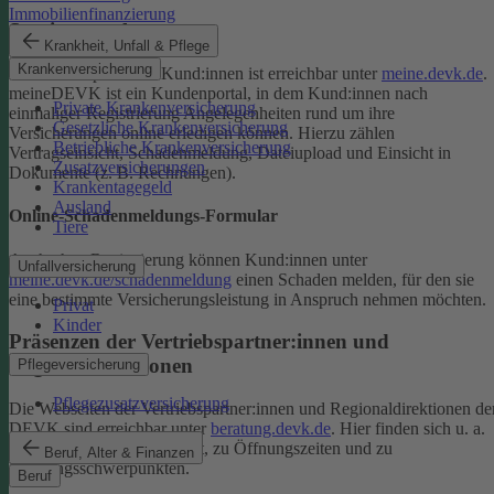
Immobilienfinanzierung
Serviceportal
Krankheit, Unfall & Pflege
Krankenversicherung
Das Serviceportal für Kund:innen ist erreichbar unter
meine.devk.de
.
meineDEVK ist ein Kundenportal, in dem Kund:innen nach
Private Krankenversicherung
einmaliger Registrierung Angelegenheiten rund um ihre
Gesetzliche Krankenversicherung
Versicherungen online erledigen können. Hierzu zählen
Betriebliche Krankenversicherung
Vertragseinsicht, Schadenmeldung, Dateiupload und Einsicht in
Zusatzversicherungen
Dokumente (z. B. Rechnungen).
Krankentagegeld
Ausland
Online-Schadenmeldungs-Formular
Tiere
Auch ohne Registrierung können Kund:innen unter
Unfallversicherung
meine.devk.de/schadenmeldung
einen Schaden melden, für den sie
eine bestimmte Versicherungsleistung in Anspruch nehmen möchten.
Privat
Kinder
Präsenzen der Vertriebspartner:innen und
Regionaldirektionen
Pflegeversicherung
Pflegezusatzversicherung
Die Webseiten der Vertriebspartner:innen und Regionaldirektionen de
DEVK sind erreichbar unter
beratung.devk.de
. Hier finden sich u. a.
Informationen zum Standort, zu Öffnungszeiten und zu
Beruf, Alter & Finanzen
Beratungsschwerpunkten.
Beruf