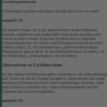
Vertriebspartnerseite
Verlinkungen in grüner oder blauer Schrift sind schwer zu sehen.
meineDEVK
Die kleinen Punkte, die in der grünenPostbox in der Seitenleiste
gelesene, ungelesene und ausgewählte Dokumente anzeigen, sind
schwer zu sehen.
Einige Texte und Symbole sind in folgenden
Farbkombinationen von Vorder- und Hintergrund schwer zu sehen:
hellblau-weiß (z. B. bei Hinweistexten), gelb-weiß (bei Postbox-
Werkzeugen), grau-weiß (z. B. bei Platzhaltertexten), rot-weiß (z. B.
bei Fehlertexten), grün-hellgrün (z. B. bei Filtern).
Alternativen zu Farbhinweisen
Für die meisten Farbhinweise gibt es Alternativen, die farbunabhängi
sind.
Wenn Sie mit der Tastatur navigieren, unterscheiden sich einige
fokussierte Elemente nur durch einen andersfarbigen Rahmen. Dies
kann schwer zu erkennen sein. Andere Bedienelemente sind bei
Fokussierung nicht hervorgehoben.
meineDEVK