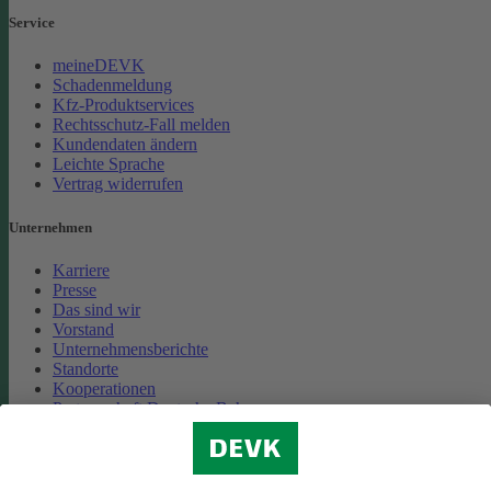
Service
meineDEVK
Schadenmeldung
Kfz-Produktservices
Rechtsschutz-Fall melden
Kundendaten ändern
Leichte Sprache
Vertrag widerrufen
Unternehmen
Karriere
Presse
Das sind wir
Vorstand
Unternehmensberichte
Standorte
Kooperationen
Partnerschaft Deutsche Bahn
Nachhaltigkeit