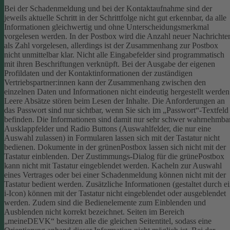
Bei der Schadenmeldung und bei der Kontaktaufnahme sind der
jeweils aktuelle Schritt in der Schrittfolge nicht gut erkennbar, da alle
Informationen gleichwertig und ohne Unterscheidungsmerkmal
vorgelesen werden.
In der Postbox wird die Anzahl neuer Nachrichte
als Zahl vorgelesen, allerdings ist der Zusammenhang zur Postbox
nicht unmittelbar klar.
Nicht alle Eingabefelder sind programmatisch
mit ihren Beschriftungen verknüpft.
Bei der Ausgabe der eigenen
Profildaten und der Kontaktinformationen der zuständigen
Vertriebspartner:innen kann der Zusammenhang zwischen den
einzelnen Daten und Informationen nicht eindeutig hergestellt werden
Leere Absätze stören beim Lesen der Inhalte.
Die Anforderungen an
das Passwort sind nur sichtbar, wenn Sie sich im „Passwort“-Textfeld
befinden. Die Informationen sind damit nur sehr schwer wahrnehmbar
Ausklappfelder und Radio Buttons (Auswahlfelder, die nur eine
Auswahl zulassen) in Formularen lassen sich mit der Tastatur nicht
bedienen.
Dokumente in der grünenPostbox lassen sich nicht mit der
Tastatur einblenden.
Der Zustimmungs-Dialog für die grünePostbox
kann nicht mit Tastatur eingeblendet werden.
Kacheln zur Auswahl
eines Vertrages oder bei einer Schadenmeldung können nicht mit der
Tastatur bedient werden.
Zusätzliche Informationen (gestaltet durch e
i-Icon) können mit der Tastatur nicht eingeblendet oder ausgeblendet
werden. Zudem sind die Bedienelemente zum Einblenden und
Ausblenden nicht korrekt bezeichnet.
Seiten im Bereich
„meineDEVK“ besitzen alle die gleichen Seitentitel, sodass eine