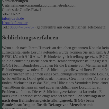
Versicherungen
Unternehmenskommunikation/Internetredaktion
Charles-de-Gaulle-Platz 1
50679 Köln
info@devk.de
Kontaktformular
Tel.:
0800 4-757-757
(gebührenfrei aus dem deutschen Telefonnetz)
Schlichtungsverfahren
Wenn auch nach Ihrem Hinweis an den oben genannten Kontakt kein
zufriedenstellende Lösung gefunden wurde, können Sie sich gem. § 
BFSG i.V. mit § 16 Abs. 1 Behindertengleichstellungsgesetzes (BGG
an die Schlichtungsstelle nach dem Behindertengleichstellungsgesetz
(BGG) beim Bundesbeauftragten für die Belange von Menschen mit
Behinderungen wenden. Die Schlichtungsstelle wird Ihren Fall prüfe
und versuchen im Rahmen eines Schlichtungsverfahrens eine Lösung
herbeizuführen. Dabei geht es nicht darum, Gewinner oder Verlierer 
finden. Vielmehr ist es das Ziel, mit Hilfe eines Vermittlers bzw. einer
Vermittlerin gemeinsam und außergerichtlich eine Lösung für ein
Problem zu finden. Dieses Schlichtungsverfahren ist kostenlos. Es
muss kein Rechtsbeistand eingeschaltet werden.
Schlichtungsstelle
nach dem Behindertengleichstellungsgesetz (BGG) beim
Bundesbeauftragten für die Belange von Menschen mit