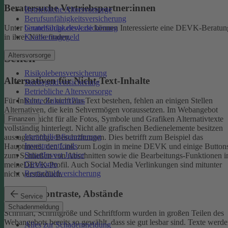
Beratersuche Vertriebspartner:innen
Betriebliche Altersvorsorge
Berufsunfähigkeitsversicherung
Unter
beratersuche.devk.de
können Interessierte eine DEVK-Beratun
Grundfähigkeitsversicherung
in ihrer Nähe finden.
Krankentagegeld
Altersvorsorge
Sehen
Risikolebensversicherung
Alternativen für Nicht-Text-Inhalte
Sterbegeldversicherung
Betriebliche Altersvorsorge
Rente ZukunftPlus
Für Inhalte, die nicht aus Text bestehen, fehlen an einigen Stellen
Alternativen, die kein Sehvermögen voraussetzen. Im Webangebot
sind noch nicht für alle Fotos, Symbole und Grafiken Alternativtexte
Finanzen
vollständig hinterlegt.
Nicht alle grafischen Bedienelemente besitzen
Immobilienfinanzierung
aussagekräftige Beschriftungen. Dies betrifft zum Beispiel das
Investmentfonds
Hauptmenü, den Link zum Login in meine DEVK und einige Button
SmartInvest Junior
zum Schließen von Abschnitten sowie die Bearbeitungs-Funktionen 
Girokonto
meineDEVK-Profil. Auch Social Media Verlinkungen sind mitunter
Restschuldversicherung
nicht verständlich.
Schrift, Kontraste, Abstände
Service
Schadenmeldung
Schriftart, Schriftgröße und Schriftform wurden in großen Teilen des
Webangebots bereits so gewählt, dass sie gut lesbar sind.
Texte werde
Alles zur Schadenmeldung