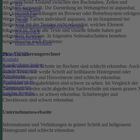
mit ausreichend Abstand zwischen den Buchstaben, Zeilen und
Kfz
Absätzen dargestellt.
Die Darstellung im Webangebot ist anpassbar,
Rechtsschutz
dies kann mit Einstellungen im Browser oder Betriebssystem erfolgen
Haftpflicht
Wenn Sie die Farben individuell anpassen, ist im Hauptmenü bei
Unfall
Bedienung mit der Tastatur nicht erkennbar, welches Element
Auslandsreisekrankenversicherung
fokussiert ist.
Nicht alle Texte und visuelle Inhalte haben gut
Reisegepäck
erkennbare Kontraste. In folgenden Seitenabschnitten bestehen
Reiserücktritt
beispielsweise noch Probleme:
Haus und Wohnen
meineDEVK
Pkw-Versicherungsrechner
Kontakt
Kundendaten ändern
Bereits absolvierte Schritte im Rechner sind schlecht erkennbar.
Auch
Bescheinigungen
andere Texte, wie weiße Schrift auf hellblauem Hintergrund oder
Kündigung
Fehlermeldungen und Hinweistexte sind schlecht erkennbar.
Produktservices
Platzhalter in Eingabefeldern sind schwer zu sehen.
Im Vergleich der
Wissenswertes
Tarifdetails werden nicht abgedeckte Sachverhalte mit einem grauen 
Leichte Sprache
dargestellt. Dieses ist schwer erkennbar.
Schieberegler und
Checkboxen sind schwer erkennbar.
Unternehmenswebseite
Informationen und Verlinkungen in grüner Schrift auf hellgrauem
Hintergrund sind schlecht erkennbar.