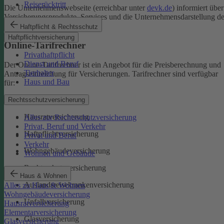
Reiserücktritt
Die Unternehmenswebseite (erreichbar unter
devk.de
) informiert über
Versicherungsprodukte, Services und die Unternehmensdarstellung de
DEVK.
Haftpflicht & Rechtsschutz
Haftpflichtversicherung
Online-Tarifrechner
Privathaftpflicht
Dienst und Beruf
Der Online-Tarifrechner ist ein Angebot für die Preisberechnung und
Tierhalter
Antragseinreichung für Versicherungen. Tarifrechner sind verfügbar
Haus und Bau
für:
Kfz-Versicherungen
Rechtsschutzversicherung
Hausratversicherung
Alles zur Rechtsschutzversicherung
Privat, Beruf und Verkehr
Haftpflichtversicherung
Privat und Beruf
Verkehr
Wohngebäudeversicherung
Wohnen und Gebäude
Rechtsschutzversicherung
Haus & Wohnen
Auslandsreisekrankenversicherung
Alles zu Haus & Wohnen
Wohngebäudeversicherung
Unfallversicherung
Hausratversicherung
Elementarversicherung
Glasversicherung
Glasversicherung