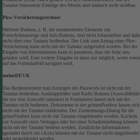
Tastatur fokussierte Einträge des Menüs sind dadurch nicht sichtbar.
Pkw-Versicherungsrechner
Mehrere Buttons, z. B. die nummerierten Elemente zur
Fortschrittsanzeige und Info-Buttons, sind nicht fokussierbar und dah
nicht über eine Tastatur bedienbar.
Der Link zum Antrag einer Pkw-
Versicherung kann nicht mit der Tastatur aufgerufen werden.
Bei der
Eingabe von Informationen kann es passieren, dass die Seite neu
geladen wird. Eine weitere Eingabe ist dann nur möglich, wenn erneu
auf das Formularfeld navigiert wird.
meineDEVK
Das Bedienelement zum Anzeigen des Passworts ist nicht mit der
Tastatur bedienbar.
Ausklappfelder und Radio Buttons (Auswahlfelde
die nur eine Auswahl zulassen) in Formularen lassen sich mit der
Tastatur nicht bedienen.
Dokumente in der grünenPostbox lassen sich
nicht mit der Tastatur einblenden.
Der Zustimmungs-Dialog für die
grünePostbox kann nicht mit Tastatur eingeblendet werden.
Kacheln
zur Auswahl eines Vertrages oder bei einer Schadenmeldung können
nicht mit der Tastatur bedient werden.
Zusätzliche Informationen
(gestaltet durch ein i-Icon) können mit der Tastatur nicht eingeblendet
oder ausgeblendet werden.