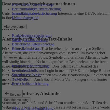
Beratersuche Vertriebspartner:innen
Betriebliche Altersvorsorge
Berufsunfähigkeitsversicherung
Unter
beratersuche.devk.de
können Interessierte eine DEVK-Beratun
Grundfähigkeitsversicherung
in ihrer Nähe finden.
Krankentagegeld
Altersvorsorge
Sehen
Risikolebensversicherung
Alternativen für Nicht-Text-Inhalte
Sterbegeldversicherung
Betriebliche Altersvorsorge
Rente ZukunftPlus
Für Inhalte, die nicht aus Text bestehen, fehlen an einigen Stellen
Alternativen, die kein Sehvermögen voraussetzen. Im Webangebot
sind noch nicht für alle Fotos, Symbole und Grafiken Alternativtexte
Finanzen
vollständig hinterlegt.
Nicht alle grafischen Bedienelemente besitzen
Immobilienfinanzierung
aussagekräftige Beschriftungen. Dies betrifft zum Beispiel das
Investmentfonds
Hauptmenü, den Link zum Login in meine DEVK und einige Button
SmartInvest Junior
zum Schließen von Abschnitten sowie die Bearbeitungs-Funktionen 
Girokonto
meineDEVK-Profil. Auch Social Media Verlinkungen sind mitunter
Restschuldversicherung
nicht verständlich.
Schrift, Kontraste, Abstände
Service
Schadenmeldung
Schriftart, Schriftgröße und Schriftform wurden in großen Teilen des
Webangebots bereits so gewählt, dass sie gut lesbar sind.
Texte werde
Alles zur Schadenmeldung