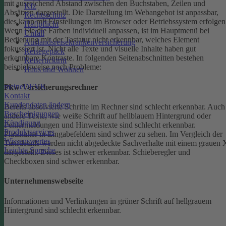
mit ausreichend Abstand zwischen den Buchstaben, Zeilen und
Kfz
Absätzen dargestellt.
Die Darstellung im Webangebot ist anpassbar,
Rechtsschutz
dies kann mit Einstellungen im Browser oder Betriebssystem erfolgen
Haftpflicht
Wenn Sie die Farben individuell anpassen, ist im Hauptmenü bei
Unfall
Bedienung mit der Tastatur nicht erkennbar, welches Element
Auslandsreisekrankenversicherung
fokussiert ist.
Nicht alle Texte und visuelle Inhalte haben gut
Reisegepäck
erkennbare Kontraste. In folgenden Seitenabschnitten bestehen
Reiserücktritt
beispielsweise noch Probleme:
Haus und Wohnen
meineDEVK
Pkw-Versicherungsrechner
Kontakt
Kundendaten ändern
Bereits absolvierte Schritte im Rechner sind schlecht erkennbar.
Auch
Bescheinigungen
andere Texte, wie weiße Schrift auf hellblauem Hintergrund oder
Kündigung
Fehlermeldungen und Hinweistexte sind schlecht erkennbar.
Produktservices
Platzhalter in Eingabefeldern sind schwer zu sehen.
Im Vergleich der
Wissenswertes
Tarifdetails werden nicht abgedeckte Sachverhalte mit einem grauen 
Leichte Sprache
dargestellt. Dieses ist schwer erkennbar.
Schieberegler und
Checkboxen sind schwer erkennbar.
Unternehmenswebseite
Informationen und Verlinkungen in grüner Schrift auf hellgrauem
Hintergrund sind schlecht erkennbar.