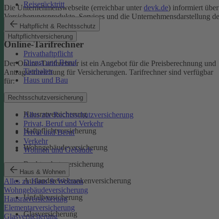
Reiserücktritt
Die Unternehmenswebseite (erreichbar unter
devk.de
) informiert über
Versicherungsprodukte, Services und die Unternehmensdarstellung de
DEVK.
Haftpflicht & Rechtsschutz
Haftpflichtversicherung
Online-Tarifrechner
Privathaftpflicht
Dienst und Beruf
Der Online-Tarifrechner ist ein Angebot für die Preisberechnung und
Tierhalter
Antragseinreichung für Versicherungen. Tarifrechner sind verfügbar
Haus und Bau
für:
Kfz-Versicherungen
Rechtsschutzversicherung
Hausratversicherung
Alles zur Rechtsschutzversicherung
Privat, Beruf und Verkehr
Haftpflichtversicherung
Privat und Beruf
Verkehr
Wohngebäudeversicherung
Wohnen und Gebäude
Rechtsschutzversicherung
Haus & Wohnen
Auslandsreisekrankenversicherung
Alles zu Haus & Wohnen
Wohngebäudeversicherung
Unfallversicherung
Hausratversicherung
Elementarversicherung
Glasversicherung
Glasversicherung