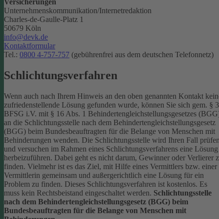
Versicherungen
Unternehmenskommunikation/Internetredaktion
Charles-de-Gaulle-Platz 1
50679 Köln
info@devk.de
Kontaktformular
Tel.:
0800 4-757-757
(gebührenfrei aus dem deutschen Telefonnetz)
Schlichtungsverfahren
Wenn auch nach Ihrem Hinweis an den oben genannten Kontakt kein
zufriedenstellende Lösung gefunden wurde, können Sie sich gem. § 
BFSG i.V. mit § 16 Abs. 1 Behindertengleichstellungsgesetzes (BGG
an die Schlichtungsstelle nach dem Behindertengleichstellungsgesetz
(BGG) beim Bundesbeauftragten für die Belange von Menschen mit
Behinderungen wenden. Die Schlichtungsstelle wird Ihren Fall prüfe
und versuchen im Rahmen eines Schlichtungsverfahrens eine Lösung
herbeizuführen. Dabei geht es nicht darum, Gewinner oder Verlierer 
finden. Vielmehr ist es das Ziel, mit Hilfe eines Vermittlers bzw. einer
Vermittlerin gemeinsam und außergerichtlich eine Lösung für ein
Problem zu finden. Dieses Schlichtungsverfahren ist kostenlos. Es
muss kein Rechtsbeistand eingeschaltet werden.
Schlichtungsstelle
nach dem Behindertengleichstellungsgesetz (BGG) beim
Bundesbeauftragten für die Belange von Menschen mit