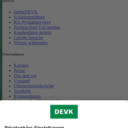
Service
meineDEVK
Schadenmeldung
Kfz-Produktservices
Rechtsschutz-Fall melden
Kundendaten ändern
Leichte Sprache
Vertrag widerrufen
Unternehmen
Karriere
Presse
Das sind wir
Vorstand
Unternehmensberichte
Standorte
Kooperationen
Partnerschaft Deutsche Bahn
Nachhaltigkeit