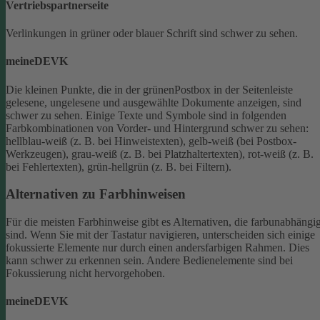
Vertriebspartnerseite
Verlinkungen in grüner oder blauer Schrift sind schwer zu sehen.
meineDEVK
Die kleinen Punkte, die in der grünenPostbox in der Seitenleiste
gelesene, ungelesene und ausgewählte Dokumente anzeigen, sind
schwer zu sehen.
Einige Texte und Symbole sind in folgenden
Farbkombinationen von Vorder- und Hintergrund schwer zu sehen:
hellblau-weiß (z. B. bei Hinweistexten), gelb-weiß (bei Postbox-
Werkzeugen), grau-weiß (z. B. bei Platzhaltertexten), rot-weiß (z. B.
bei Fehlertexten), grün-hellgrün (z. B. bei Filtern).
Alternativen zu Farbhinweisen
Für die meisten Farbhinweise gibt es Alternativen, die farbunabhängi
sind.
Wenn Sie mit der Tastatur navigieren, unterscheiden sich einige
fokussierte Elemente nur durch einen andersfarbigen Rahmen. Dies
kann schwer zu erkennen sein. Andere Bedienelemente sind bei
Fokussierung nicht hervorgehoben.
meineDEVK