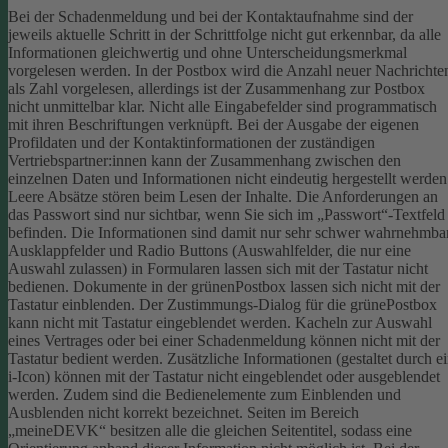
Bei der Schadenmeldung und bei der Kontaktaufnahme sind der
jeweils aktuelle Schritt in der Schrittfolge nicht gut erkennbar, da alle
Informationen gleichwertig und ohne Unterscheidungsmerkmal
vorgelesen werden.
In der Postbox wird die Anzahl neuer Nachrichte
als Zahl vorgelesen, allerdings ist der Zusammenhang zur Postbox
nicht unmittelbar klar.
Nicht alle Eingabefelder sind programmatisch
mit ihren Beschriftungen verknüpft.
Bei der Ausgabe der eigenen
Profildaten und der Kontaktinformationen der zuständigen
Vertriebspartner:innen kann der Zusammenhang zwischen den
einzelnen Daten und Informationen nicht eindeutig hergestellt werden
Leere Absätze stören beim Lesen der Inhalte.
Die Anforderungen an
das Passwort sind nur sichtbar, wenn Sie sich im „Passwort“-Textfeld
befinden. Die Informationen sind damit nur sehr schwer wahrnehmbar
Ausklappfelder und Radio Buttons (Auswahlfelder, die nur eine
Auswahl zulassen) in Formularen lassen sich mit der Tastatur nicht
bedienen.
Dokumente in der grünenPostbox lassen sich nicht mit der
Tastatur einblenden.
Der Zustimmungs-Dialog für die grünePostbox
kann nicht mit Tastatur eingeblendet werden.
Kacheln zur Auswahl
eines Vertrages oder bei einer Schadenmeldung können nicht mit der
Tastatur bedient werden.
Zusätzliche Informationen (gestaltet durch e
i-Icon) können mit der Tastatur nicht eingeblendet oder ausgeblendet
werden. Zudem sind die Bedienelemente zum Einblenden und
Ausblenden nicht korrekt bezeichnet.
Seiten im Bereich
„meineDEVK“ besitzen alle die gleichen Seitentitel, sodass eine