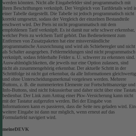
werden könnten.
Nicht alle Eingabefelder sind programmatisch mit
ihren Beschriftungen verknüpft.
Der Vergleich von Tarifdetails wird i
einer Tabelle dargestellt. Die Tabelle ist jedoch programmatisch nicht
korrekt umgesetzt, sodass der Vergleich der einzelnen Bestandteile
erschwert wird.
Der Preis ist nicht programmatisch mit dem
empfohlenen Tarif verknüpft. Es ist damit nur sehr schwer erkennbar,
welcher Preis zu welchem Tarif gehört.
Das Bedienelement zum
Entfernen von Zusatzpaketen hat eine missverständliche
programmatische Auszeichnung und wird als Schieberegler und nicht
als Schalter ausgegeben.
Fehlermeldungen sind nicht programmatisch
verknüpft, sodass fehlerhafte Felder u. U. schwerer zu erkennen sind.
Auswahlmöglichkeiten, die jeweils nur eine Option zulassen, sind
nicht als zusammengehörig erkennbar.
Der aktuelle Schritt in der
Schrittfolge ist nicht gut erkennbar, da alle Informationen gleichwertig
und ohne Unterscheidungsmerkmal vorgelesen werden.
Mehrere
Buttons, z. B. die nummerierten Elemente zur Fortschrittsanzeige und
Info-Buttons, sind nicht fokussierbar und daher nicht über eine Tastat
bedienbar.
Der Link zum Antrag einer Pkw-Versicherung kann nicht
mit der Tastatur aufgerufen werden.
Bei der Eingabe von
Informationen kann es passieren, dass die Seite neu geladen wird. Ein
weitere Eingabe ist dann nur möglich, wenn erneut auf das
Formularfeld navigiert wird.
meineDEVK