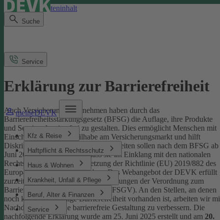
Direkt zum Seiteninhalt
Suche
Service
Erklärung zur Barrierefreiheit
Auch Versicherungsunternehmen haben durch das
meineDEVK
Barrierefreiheitsstärkungsgesetz (BFSG) die Auflage, ihre Produkte
und Services barrierefrei zu gestalten.
Dies ermöglicht Menschen mit
Kfz & Reise
Einschränkungen die Teilhabe am Versicherungsmarkt und hilft
Diskriminierung abzubauen. Internetseiten sollen nach dem BFSG ab
Haftpflicht & Rechtsschutz
Juni 2025 so gestaltet sein, dass sie im Einklang mit den nationalen
Rechtsvorschriften zur Umsetzung der Richtlinie (EU) 2019/882 des
Haus & Wohnen
Europäischen Parlaments stehen.
Das Webangebot der DEVK erfüllt
Krankheit, Unfall & Pflege
zurzeit nicht vollständig die Anforderungen der Verordnung zum
Barrierefreiheitsstärkungsgesetz (BFSGV).
An den Stellen, an denen
Beruf, Alter & Finanzen
noch keine vollständige Barrierefreiheit vorhanden ist, arbeiten wir mi
Nachdruck daran, die barrierefreie Gestaltung zu verbessern.
Die
Service
nachfolgende Erklärung wurde am 25. Juni 2025 erstellt und am
20.