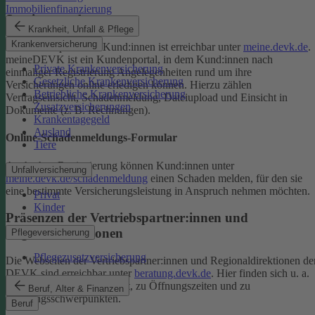
Immobilienfinanzierung
Serviceportal
Krankheit, Unfall & Pflege
Krankenversicherung
Das Serviceportal für Kund:innen ist erreichbar unter
meine.devk.de
.
meineDEVK ist ein Kundenportal, in dem Kund:innen nach
Private Krankenversicherung
einmaliger Registrierung Angelegenheiten rund um ihre
Gesetzliche Krankenversicherung
Versicherungen online erledigen können. Hierzu zählen
Betriebliche Krankenversicherung
Vertragseinsicht, Schadenmeldung, Dateiupload und Einsicht in
Zusatzversicherungen
Dokumente (z. B. Rechnungen).
Krankentagegeld
Ausland
Online-Schadenmeldungs-Formular
Tiere
Auch ohne Registrierung können Kund:innen unter
Unfallversicherung
meine.devk.de/schadenmeldung
einen Schaden melden, für den sie
eine bestimmte Versicherungsleistung in Anspruch nehmen möchten.
Privat
Kinder
Präsenzen der Vertriebspartner:innen und
Regionaldirektionen
Pflegeversicherung
Pflegezusatzversicherung
Die Webseiten der Vertriebspartner:innen und Regionaldirektionen de
DEVK sind erreichbar unter
beratung.devk.de
. Hier finden sich u. a.
Informationen zum Standort, zu Öffnungszeiten und zu
Beruf, Alter & Finanzen
Beratungsschwerpunkten.
Beruf