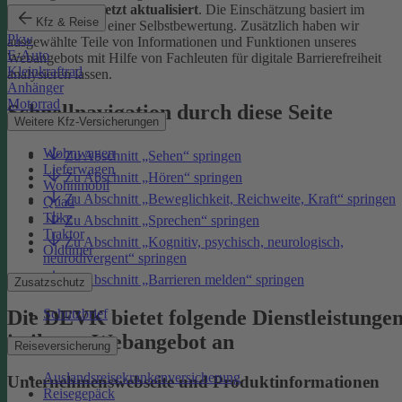
Januar 2026 zuletzt aktualisiert
. Die Einschätzung basiert im
Kfz & Reise
Wesentlichen auf einer Selbstbewertung. Zusätzlich haben wir
Pkw
ausgewählte Teile von Informationen und Funktionen unseres
E-Auto
Webangebots mit Hilfe von Fachleuten für digitale Barrierefreiheit
Kleinkraftrad
analysieren lassen.
Anhänger
Motorrad
Schnellnavigation durch diese Seite
Weitere Kfz-Versicherungen
Wohnwagen
Zu Abschnitt „Sehen“ springen
Lieferwagen
Zu Abschnitt „Hören“ springen
Wohnmobil
Zu Abschnitt „Beweglichkeit, Reichweite, Kraft“ springen
Quad
Trike
Zu Abschnitt „Sprechen“ springen
Traktor
Zu Abschnitt „Kognitiv, psychisch, neurologisch,
Oldtimer
neurodivergent“ springen
Zu Abschnitt „Barrieren melden“ springen
Zusatzschutz
Die DEVK bietet folgende Dienstleistunge
Schutzbrief
in ihrem Webangebot an
Reiseversicherung
Auslandsreisekrankenversicherung
Unternehmenswebseite und Produktinformationen
Reisegepäck