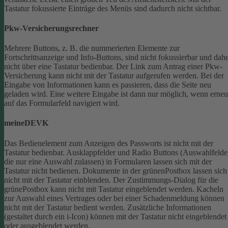
Tastatur fokussierte Einträge des Menüs sind dadurch nicht sichtbar.
Pkw-Versicherungsrechner
Mehrere Buttons, z. B. die nummerierten Elemente zur
Fortschrittsanzeige und Info-Buttons, sind nicht fokussierbar und dah
nicht über eine Tastatur bedienbar.
Der Link zum Antrag einer Pkw-
Versicherung kann nicht mit der Tastatur aufgerufen werden.
Bei der
Eingabe von Informationen kann es passieren, dass die Seite neu
geladen wird. Eine weitere Eingabe ist dann nur möglich, wenn erneu
auf das Formularfeld navigiert wird.
meineDEVK
Das Bedienelement zum Anzeigen des Passworts ist nicht mit der
Tastatur bedienbar.
Ausklappfelder und Radio Buttons (Auswahlfelde
die nur eine Auswahl zulassen) in Formularen lassen sich mit der
Tastatur nicht bedienen.
Dokumente in der grünenPostbox lassen sich
nicht mit der Tastatur einblenden.
Der Zustimmungs-Dialog für die
grünePostbox kann nicht mit Tastatur eingeblendet werden.
Kacheln
zur Auswahl eines Vertrages oder bei einer Schadenmeldung können
nicht mit der Tastatur bedient werden.
Zusätzliche Informationen
(gestaltet durch ein i-Icon) können mit der Tastatur nicht eingeblendet
oder ausgeblendet werden.