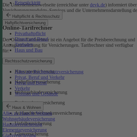
Reiserücktritt
Die Unternehmenswebseite (erreichbar unter
devk.de
) informiert über
Versicherungsprodukte, Services und die Unternehmensdarstellung de
DEVK.
Haftpflicht & Rechtsschutz
Haftpflichtversicherung
Online-Tarifrechner
Privathaftpflicht
Dienst und Beruf
Der Online-Tarifrechner ist ein Angebot für die Preisberechnung und
Tierhalter
Antragseinreichung für Versicherungen. Tarifrechner sind verfügbar
Haus und Bau
für:
Kfz-Versicherungen
Rechtsschutzversicherung
Hausratversicherung
Alles zur Rechtsschutzversicherung
Privat, Beruf und Verkehr
Haftpflichtversicherung
Privat und Beruf
Verkehr
Wohngebäudeversicherung
Wohnen und Gebäude
Rechtsschutzversicherung
Haus & Wohnen
Auslandsreisekrankenversicherung
Alles zu Haus & Wohnen
Wohngebäudeversicherung
Unfallversicherung
Hausratversicherung
Elementarversicherung
Glasversicherung
Glasversicherung