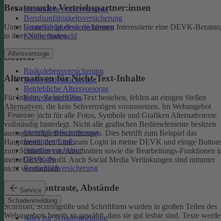
Beratersuche Vertriebspartner:innen
Betriebliche Altersvorsorge
Berufsunfähigkeitsversicherung
Unter
beratersuche.devk.de
können Interessierte eine DEVK-Beratun
Grundfähigkeitsversicherung
in ihrer Nähe finden.
Krankentagegeld
Altersvorsorge
Sehen
Risikolebensversicherung
Alternativen für Nicht-Text-Inhalte
Sterbegeldversicherung
Betriebliche Altersvorsorge
Rente ZukunftPlus
Für Inhalte, die nicht aus Text bestehen, fehlen an einigen Stellen
Alternativen, die kein Sehvermögen voraussetzen. Im Webangebot
sind noch nicht für alle Fotos, Symbole und Grafiken Alternativtexte
Finanzen
vollständig hinterlegt.
Nicht alle grafischen Bedienelemente besitzen
Immobilienfinanzierung
aussagekräftige Beschriftungen. Dies betrifft zum Beispiel das
Investmentfonds
Hauptmenü, den Link zum Login in meine DEVK und einige Button
SmartInvest Junior
zum Schließen von Abschnitten sowie die Bearbeitungs-Funktionen 
Girokonto
meineDEVK-Profil. Auch Social Media Verlinkungen sind mitunter
Restschuldversicherung
nicht verständlich.
Schrift, Kontraste, Abstände
Service
Schadenmeldung
Schriftart, Schriftgröße und Schriftform wurden in großen Teilen des
Webangebots bereits so gewählt, dass sie gut lesbar sind.
Texte werde
Alles zur Schadenmeldung