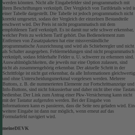
werden könnten.
Nicht alle Eingabefelder sind programmatisch mit
ihren Beschriftungen verknüpft.
Der Vergleich von Tarifdetails wird i
einer Tabelle dargestellt. Die Tabelle ist jedoch programmatisch nicht
korrekt umgesetzt, sodass der Vergleich der einzelnen Bestandteile
erschwert wird.
Der Preis ist nicht programmatisch mit dem
empfohlenen Tarif verknüpft. Es ist damit nur sehr schwer erkennbar,
welcher Preis zu welchem Tarif gehört.
Das Bedienelement zum
Entfernen von Zusatzpaketen hat eine missverständliche
programmatische Auszeichnung und wird als Schieberegler und nicht
als Schalter ausgegeben.
Fehlermeldungen sind nicht programmatisch
verknüpft, sodass fehlerhafte Felder u. U. schwerer zu erkennen sind.
Auswahlmöglichkeiten, die jeweils nur eine Option zulassen, sind
nicht als zusammengehörig erkennbar.
Der aktuelle Schritt in der
Schrittfolge ist nicht gut erkennbar, da alle Informationen gleichwertig
und ohne Unterscheidungsmerkmal vorgelesen werden.
Mehrere
Buttons, z. B. die nummerierten Elemente zur Fortschrittsanzeige und
Info-Buttons, sind nicht fokussierbar und daher nicht über eine Tastat
bedienbar.
Der Link zum Antrag einer Pkw-Versicherung kann nicht
mit der Tastatur aufgerufen werden.
Bei der Eingabe von
Informationen kann es passieren, dass die Seite neu geladen wird. Ein
weitere Eingabe ist dann nur möglich, wenn erneut auf das
Formularfeld navigiert wird.
meineDEVK