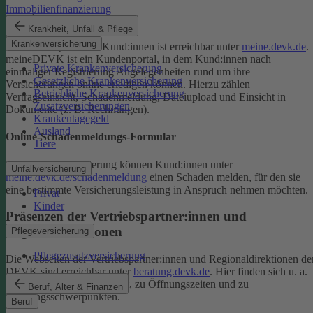
Immobilienfinanzierung
Serviceportal
Krankheit, Unfall & Pflege
Krankenversicherung
Das Serviceportal für Kund:innen ist erreichbar unter
meine.devk.de
.
meineDEVK ist ein Kundenportal, in dem Kund:innen nach
Private Krankenversicherung
einmaliger Registrierung Angelegenheiten rund um ihre
Gesetzliche Krankenversicherung
Versicherungen online erledigen können. Hierzu zählen
Betriebliche Krankenversicherung
Vertragseinsicht, Schadenmeldung, Dateiupload und Einsicht in
Zusatzversicherungen
Dokumente (z. B. Rechnungen).
Krankentagegeld
Ausland
Online-Schadenmeldungs-Formular
Tiere
Auch ohne Registrierung können Kund:innen unter
Unfallversicherung
meine.devk.de/schadenmeldung
einen Schaden melden, für den sie
eine bestimmte Versicherungsleistung in Anspruch nehmen möchten.
Privat
Kinder
Präsenzen der Vertriebspartner:innen und
Regionaldirektionen
Pflegeversicherung
Pflegezusatzversicherung
Die Webseiten der Vertriebspartner:innen und Regionaldirektionen de
DEVK sind erreichbar unter
beratung.devk.de
. Hier finden sich u. a.
Informationen zum Standort, zu Öffnungszeiten und zu
Beruf, Alter & Finanzen
Beratungsschwerpunkten.
Beruf