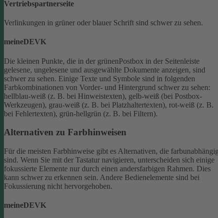
Vertriebspartnerseite
Verlinkungen in grüner oder blauer Schrift sind schwer zu sehen.
meineDEVK
Die kleinen Punkte, die in der grünenPostbox in der Seitenleiste
gelesene, ungelesene und ausgewählte Dokumente anzeigen, sind
schwer zu sehen.
Einige Texte und Symbole sind in folgenden
Farbkombinationen von Vorder- und Hintergrund schwer zu sehen:
hellblau-weiß (z. B. bei Hinweistexten), gelb-weiß (bei Postbox-
Werkzeugen), grau-weiß (z. B. bei Platzhaltertexten), rot-weiß (z. B.
bei Fehlertexten), grün-hellgrün (z. B. bei Filtern).
Alternativen zu Farbhinweisen
Für die meisten Farbhinweise gibt es Alternativen, die farbunabhängi
sind.
Wenn Sie mit der Tastatur navigieren, unterscheiden sich einige
fokussierte Elemente nur durch einen andersfarbigen Rahmen. Dies
kann schwer zu erkennen sein. Andere Bedienelemente sind bei
Fokussierung nicht hervorgehoben.
meineDEVK