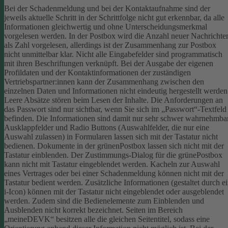
Bei der Schadenmeldung und bei der Kontaktaufnahme sind der
jeweils aktuelle Schritt in der Schrittfolge nicht gut erkennbar, da alle
Informationen gleichwertig und ohne Unterscheidungsmerkmal
vorgelesen werden.
In der Postbox wird die Anzahl neuer Nachrichte
als Zahl vorgelesen, allerdings ist der Zusammenhang zur Postbox
nicht unmittelbar klar.
Nicht alle Eingabefelder sind programmatisch
mit ihren Beschriftungen verknüpft.
Bei der Ausgabe der eigenen
Profildaten und der Kontaktinformationen der zuständigen
Vertriebspartner:innen kann der Zusammenhang zwischen den
einzelnen Daten und Informationen nicht eindeutig hergestellt werden
Leere Absätze stören beim Lesen der Inhalte.
Die Anforderungen an
das Passwort sind nur sichtbar, wenn Sie sich im „Passwort“-Textfeld
befinden. Die Informationen sind damit nur sehr schwer wahrnehmbar
Ausklappfelder und Radio Buttons (Auswahlfelder, die nur eine
Auswahl zulassen) in Formularen lassen sich mit der Tastatur nicht
bedienen.
Dokumente in der grünenPostbox lassen sich nicht mit der
Tastatur einblenden.
Der Zustimmungs-Dialog für die grünePostbox
kann nicht mit Tastatur eingeblendet werden.
Kacheln zur Auswahl
eines Vertrages oder bei einer Schadenmeldung können nicht mit der
Tastatur bedient werden.
Zusätzliche Informationen (gestaltet durch e
i-Icon) können mit der Tastatur nicht eingeblendet oder ausgeblendet
werden. Zudem sind die Bedienelemente zum Einblenden und
Ausblenden nicht korrekt bezeichnet.
Seiten im Bereich
„meineDEVK“ besitzen alle die gleichen Seitentitel, sodass eine