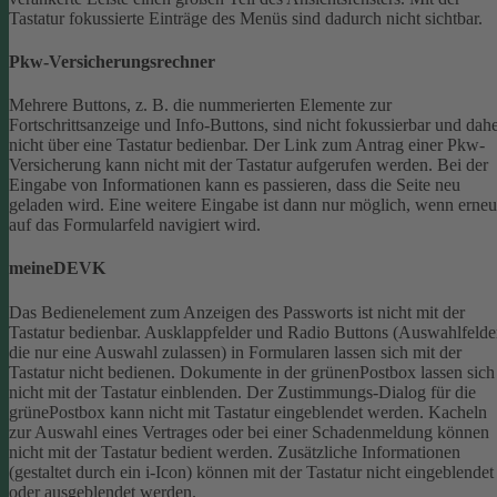
Tastatur fokussierte Einträge des Menüs sind dadurch nicht sichtbar.
Pkw-Versicherungsrechner
Mehrere Buttons, z. B. die nummerierten Elemente zur
Fortschrittsanzeige und Info-Buttons, sind nicht fokussierbar und dah
nicht über eine Tastatur bedienbar.
Der Link zum Antrag einer Pkw-
Versicherung kann nicht mit der Tastatur aufgerufen werden.
Bei der
Eingabe von Informationen kann es passieren, dass die Seite neu
geladen wird. Eine weitere Eingabe ist dann nur möglich, wenn erneu
auf das Formularfeld navigiert wird.
meineDEVK
Das Bedienelement zum Anzeigen des Passworts ist nicht mit der
Tastatur bedienbar.
Ausklappfelder und Radio Buttons (Auswahlfelde
die nur eine Auswahl zulassen) in Formularen lassen sich mit der
Tastatur nicht bedienen.
Dokumente in der grünenPostbox lassen sich
nicht mit der Tastatur einblenden.
Der Zustimmungs-Dialog für die
grünePostbox kann nicht mit Tastatur eingeblendet werden.
Kacheln
zur Auswahl eines Vertrages oder bei einer Schadenmeldung können
nicht mit der Tastatur bedient werden.
Zusätzliche Informationen
(gestaltet durch ein i-Icon) können mit der Tastatur nicht eingeblendet
oder ausgeblendet werden.