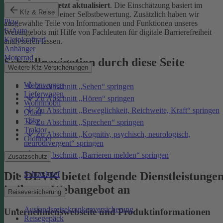
Januar 2026 zuletzt aktualisiert
. Die Einschätzung basiert im
Kfz & Reise
Wesentlichen auf einer Selbstbewertung. Zusätzlich haben wir
Pkw
ausgewählte Teile von Informationen und Funktionen unseres
E-Auto
Webangebots mit Hilfe von Fachleuten für digitale Barrierefreiheit
Kleinkraftrad
analysieren lassen.
Anhänger
Motorrad
Schnellnavigation durch diese Seite
Weitere Kfz-Versicherungen
Wohnwagen
Zu Abschnitt „Sehen“ springen
Lieferwagen
Zu Abschnitt „Hören“ springen
Wohnmobil
Zu Abschnitt „Beweglichkeit, Reichweite, Kraft“ springen
Quad
Trike
Zu Abschnitt „Sprechen“ springen
Traktor
Zu Abschnitt „Kognitiv, psychisch, neurologisch,
Oldtimer
neurodivergent“ springen
Zu Abschnitt „Barrieren melden“ springen
Zusatzschutz
Die DEVK bietet folgende Dienstleistunge
Schutzbrief
in ihrem Webangebot an
Reiseversicherung
Auslandsreisekrankenversicherung
Unternehmenswebseite und Produktinformationen
Reisegepäck