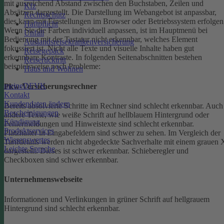
mit ausreichend Abstand zwischen den Buchstaben, Zeilen und
Kfz
Absätzen dargestellt.
Die Darstellung im Webangebot ist anpassbar,
Rechtsschutz
dies kann mit Einstellungen im Browser oder Betriebssystem erfolgen
Haftpflicht
Wenn Sie die Farben individuell anpassen, ist im Hauptmenü bei
Unfall
Bedienung mit der Tastatur nicht erkennbar, welches Element
Auslandsreisekrankenversicherung
fokussiert ist.
Nicht alle Texte und visuelle Inhalte haben gut
Reisegepäck
erkennbare Kontraste. In folgenden Seitenabschnitten bestehen
Reiserücktritt
beispielsweise noch Probleme:
Haus und Wohnen
meineDEVK
Pkw-Versicherungsrechner
Kontakt
Kundendaten ändern
Bereits absolvierte Schritte im Rechner sind schlecht erkennbar.
Auch
Bescheinigungen
andere Texte, wie weiße Schrift auf hellblauem Hintergrund oder
Kündigung
Fehlermeldungen und Hinweistexte sind schlecht erkennbar.
Produktservices
Platzhalter in Eingabefeldern sind schwer zu sehen.
Im Vergleich der
Wissenswertes
Tarifdetails werden nicht abgedeckte Sachverhalte mit einem grauen 
Leichte Sprache
dargestellt. Dieses ist schwer erkennbar.
Schieberegler und
Checkboxen sind schwer erkennbar.
Unternehmenswebseite
Informationen und Verlinkungen in grüner Schrift auf hellgrauem
Hintergrund sind schlecht erkennbar.