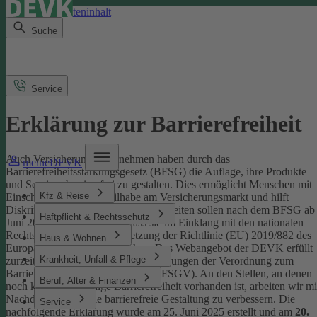
Direkt zum Seiteninhalt
Suche
Service
Erklärung zur Barrierefreiheit
Auch Versicherungsunternehmen haben durch das
meineDEVK
Barrierefreiheitsstärkungsgesetz (BFSG) die Auflage, ihre Produkte
und Services barrierefrei zu gestalten.
Dies ermöglicht Menschen mit
Kfz & Reise
Einschränkungen die Teilhabe am Versicherungsmarkt und hilft
Diskriminierung abzubauen. Internetseiten sollen nach dem BFSG ab
Haftpflicht & Rechtsschutz
Juni 2025 so gestaltet sein, dass sie im Einklang mit den nationalen
Rechtsvorschriften zur Umsetzung der Richtlinie (EU) 2019/882 des
Haus & Wohnen
Europäischen Parlaments stehen.
Das Webangebot der DEVK erfüllt
Krankheit, Unfall & Pflege
zurzeit nicht vollständig die Anforderungen der Verordnung zum
Barrierefreiheitsstärkungsgesetz (BFSGV).
An den Stellen, an denen
Beruf, Alter & Finanzen
noch keine vollständige Barrierefreiheit vorhanden ist, arbeiten wir mi
Nachdruck daran, die barrierefreie Gestaltung zu verbessern.
Die
Service
nachfolgende Erklärung wurde am 25. Juni 2025 erstellt und am
20.