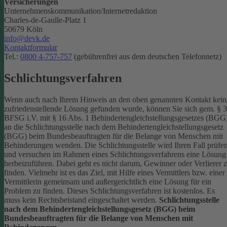
Versicherungen
Unternehmenskommunikation/Internetredaktion
Charles-de-Gaulle-Platz 1
50679 Köln
info@devk.de
Kontaktformular
Tel.:
0800 4-757-757
(gebührenfrei aus dem deutschen Telefonnetz)
Schlichtungsverfahren
Wenn auch nach Ihrem Hinweis an den oben genannten Kontakt kein
zufriedenstellende Lösung gefunden wurde, können Sie sich gem. § 
BFSG i.V. mit § 16 Abs. 1 Behindertengleichstellungsgesetzes (BGG
an die Schlichtungsstelle nach dem Behindertengleichstellungsgesetz
(BGG) beim Bundesbeauftragten für die Belange von Menschen mit
Behinderungen wenden. Die Schlichtungsstelle wird Ihren Fall prüfe
und versuchen im Rahmen eines Schlichtungsverfahrens eine Lösung
herbeizuführen. Dabei geht es nicht darum, Gewinner oder Verlierer 
finden. Vielmehr ist es das Ziel, mit Hilfe eines Vermittlers bzw. einer
Vermittlerin gemeinsam und außergerichtlich eine Lösung für ein
Problem zu finden. Dieses Schlichtungsverfahren ist kostenlos. Es
muss kein Rechtsbeistand eingeschaltet werden.
Schlichtungsstelle
nach dem Behindertengleichstellungsgesetz (BGG) beim
Bundesbeauftragten für die Belange von Menschen mit