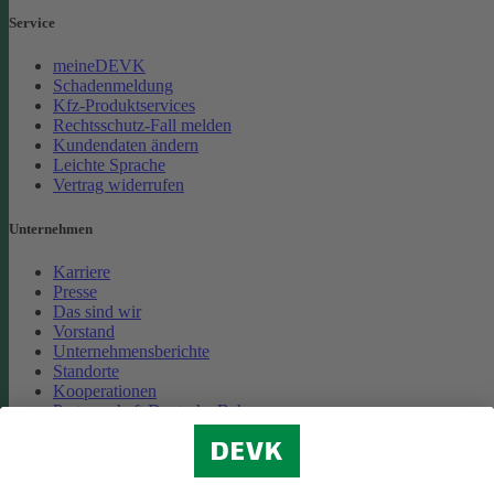
Service
meineDEVK
Schadenmeldung
Kfz-Produktservices
Rechtsschutz-Fall melden
Kundendaten ändern
Leichte Sprache
Vertrag widerrufen
Unternehmen
Karriere
Presse
Das sind wir
Vorstand
Unternehmensberichte
Standorte
Kooperationen
Partnerschaft Deutsche Bahn
Nachhaltigkeit