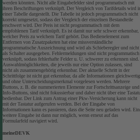
werden könnten.
Nicht alle Eingabefelder sind programmatisch mit
ihren Beschriftungen verknüpft.
Der Vergleich von Tarifdetails wird i
einer Tabelle dargestellt. Die Tabelle ist jedoch programmatisch nicht
korrekt umgesetzt, sodass der Vergleich der einzelnen Bestandteile
erschwert wird.
Der Preis ist nicht programmatisch mit dem
empfohlenen Tarif verknüpft. Es ist damit nur sehr schwer erkennbar,
welcher Preis zu welchem Tarif gehört.
Das Bedienelement zum
Entfernen von Zusatzpaketen hat eine missverständliche
programmatische Auszeichnung und wird als Schieberegler und nicht
als Schalter ausgegeben.
Fehlermeldungen sind nicht programmatisch
verknüpft, sodass fehlerhafte Felder u. U. schwerer zu erkennen sind.
Auswahlmöglichkeiten, die jeweils nur eine Option zulassen, sind
nicht als zusammengehörig erkennbar.
Der aktuelle Schritt in der
Schrittfolge ist nicht gut erkennbar, da alle Informationen gleichwertig
und ohne Unterscheidungsmerkmal vorgelesen werden.
Mehrere
Buttons, z. B. die nummerierten Elemente zur Fortschrittsanzeige und
Info-Buttons, sind nicht fokussierbar und daher nicht über eine Tastat
bedienbar.
Der Link zum Antrag einer Pkw-Versicherung kann nicht
mit der Tastatur aufgerufen werden.
Bei der Eingabe von
Informationen kann es passieren, dass die Seite neu geladen wird. Ein
weitere Eingabe ist dann nur möglich, wenn erneut auf das
Formularfeld navigiert wird.
meineDEVK