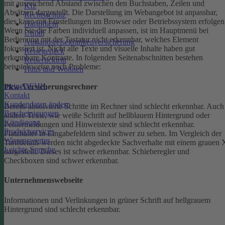
mit ausreichend Abstand zwischen den Buchstaben, Zeilen und
Kfz
Absätzen dargestellt.
Die Darstellung im Webangebot ist anpassbar,
Rechtsschutz
dies kann mit Einstellungen im Browser oder Betriebssystem erfolgen
Haftpflicht
Wenn Sie die Farben individuell anpassen, ist im Hauptmenü bei
Unfall
Bedienung mit der Tastatur nicht erkennbar, welches Element
Auslandsreisekrankenversicherung
fokussiert ist.
Nicht alle Texte und visuelle Inhalte haben gut
Reisegepäck
erkennbare Kontraste. In folgenden Seitenabschnitten bestehen
Reiserücktritt
beispielsweise noch Probleme:
Haus und Wohnen
meineDEVK
Pkw-Versicherungsrechner
Kontakt
Kundendaten ändern
Bereits absolvierte Schritte im Rechner sind schlecht erkennbar.
Auch
Bescheinigungen
andere Texte, wie weiße Schrift auf hellblauem Hintergrund oder
Kündigung
Fehlermeldungen und Hinweistexte sind schlecht erkennbar.
Produktservices
Platzhalter in Eingabefeldern sind schwer zu sehen.
Im Vergleich der
Wissenswertes
Tarifdetails werden nicht abgedeckte Sachverhalte mit einem grauen 
Leichte Sprache
dargestellt. Dieses ist schwer erkennbar.
Schieberegler und
Checkboxen sind schwer erkennbar.
Unternehmenswebseite
Informationen und Verlinkungen in grüner Schrift auf hellgrauem
Hintergrund sind schlecht erkennbar.