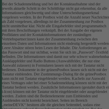
Bei der Schadenmeldung und bei der Kontaktaufnahme sind der
jeweils aktuelle Schritt in der Schrittfolge nicht gut erkennbar, da alle
Informationen gleichwertig und ohne Unterscheidungsmerkmal
vorgelesen werden.
In der Postbox wird die Anzahl neuer Nachrichte
als Zahl vorgelesen, allerdings ist der Zusammenhang zur Postbox
nicht unmittelbar klar.
Nicht alle Eingabefelder sind programmatisch
mit ihren Beschriftungen verknüpft.
Bei der Ausgabe der eigenen
Profildaten und der Kontaktinformationen der zuständigen
Vertriebspartner:innen kann der Zusammenhang zwischen den
einzelnen Daten und Informationen nicht eindeutig hergestellt werden
Leere Absätze stören beim Lesen der Inhalte.
Die Anforderungen an
das Passwort sind nur sichtbar, wenn Sie sich im „Passwort“-Textfeld
befinden. Die Informationen sind damit nur sehr schwer wahrnehmbar
Ausklappfelder und Radio Buttons (Auswahlfelder, die nur eine
Auswahl zulassen) in Formularen lassen sich mit der Tastatur nicht
bedienen.
Dokumente in der grünenPostbox lassen sich nicht mit der
Tastatur einblenden.
Der Zustimmungs-Dialog für die grünePostbox
kann nicht mit Tastatur eingeblendet werden.
Kacheln zur Auswahl
eines Vertrages oder bei einer Schadenmeldung können nicht mit der
Tastatur bedient werden.
Zusätzliche Informationen (gestaltet durch e
i-Icon) können mit der Tastatur nicht eingeblendet oder ausgeblendet
werden. Zudem sind die Bedienelemente zum Einblenden und
Ausblenden nicht korrekt bezeichnet.
Seiten im Bereich
„meineDEVK“ besitzen alle die gleichen Seitentitel, sodass eine