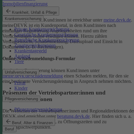
Immobilienfinanzierung
Serviceportal
Krankheit, Unfall & Pflege
Krankenversicherung
Das Serviceportal für Kund:innen ist erreichbar unter
meine.devk.de
.
meineDEVK ist ein Kundenportal, in dem Kund:innen nach
Private Krankenversicherung
einmaliger Registrierung Angelegenheiten rund um ihre
Gesetzliche Krankenversicherung
Versicherungen online erledigen können. Hierzu zählen
Betriebliche Krankenversicherung
Vertragseinsicht, Schadenmeldung, Dateiupload und Einsicht in
Zusatzversicherungen
Dokumente (z. B. Rechnungen).
Krankentagegeld
Ausland
Online-Schadenmeldungs-Formular
Tiere
Auch ohne Registrierung können Kund:innen unter
Unfallversicherung
meine.devk.de/schadenmeldung
einen Schaden melden, für den sie
eine bestimmte Versicherungsleistung in Anspruch nehmen möchten.
Privat
Kinder
Präsenzen der Vertriebspartner:innen und
Regionaldirektionen
Pflegeversicherung
Pflegezusatzversicherung
Die Webseiten der Vertriebspartner:innen und Regionaldirektionen de
DEVK sind erreichbar unter
beratung.devk.de
. Hier finden sich u. a.
Informationen zum Standort, zu Öffnungszeiten und zu
Beruf, Alter & Finanzen
Beratungsschwerpunkten.
Beruf