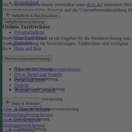
Reiserücktritt
Die Unternehmenswebseite (erreichbar unter
devk.de
) informiert über
Versicherungsprodukte, Services und die Unternehmensdarstellung de
DEVK.
Haftpflicht & Rechtsschutz
Haftpflichtversicherung
Online-Tarifrechner
Privathaftpflicht
Dienst und Beruf
Der Online-Tarifrechner ist ein Angebot für die Preisberechnung und
Tierhalter
Antragseinreichung für Versicherungen. Tarifrechner sind verfügbar
Haus und Bau
für:
Kfz-Versicherungen
Rechtsschutzversicherung
Hausratversicherung
Alles zur Rechtsschutzversicherung
Privat, Beruf und Verkehr
Haftpflichtversicherung
Privat und Beruf
Verkehr
Wohngebäudeversicherung
Wohnen und Gebäude
Rechtsschutzversicherung
Haus & Wohnen
Auslandsreisekrankenversicherung
Alles zu Haus & Wohnen
Wohngebäudeversicherung
Unfallversicherung
Hausratversicherung
Elementarversicherung
Glasversicherung
Glasversicherung