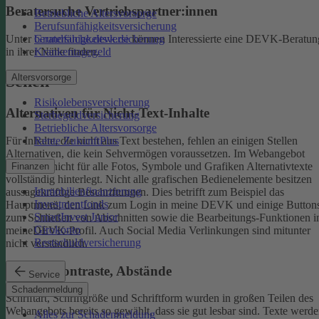
Beratersuche Vertriebspartner:innen
Betriebliche Altersvorsorge
Berufsunfähigkeitsversicherung
Unter
beratersuche.devk.de
können Interessierte eine DEVK-Beratun
Grundfähigkeitsversicherung
in ihrer Nähe finden.
Krankentagegeld
Altersvorsorge
Sehen
Risikolebensversicherung
Alternativen für Nicht-Text-Inhalte
Sterbegeldversicherung
Betriebliche Altersvorsorge
Rente ZukunftPlus
Für Inhalte, die nicht aus Text bestehen, fehlen an einigen Stellen
Alternativen, die kein Sehvermögen voraussetzen. Im Webangebot
sind noch nicht für alle Fotos, Symbole und Grafiken Alternativtexte
Finanzen
vollständig hinterlegt.
Nicht alle grafischen Bedienelemente besitzen
Immobilienfinanzierung
aussagekräftige Beschriftungen. Dies betrifft zum Beispiel das
Investmentfonds
Hauptmenü, den Link zum Login in meine DEVK und einige Button
SmartInvest Junior
zum Schließen von Abschnitten sowie die Bearbeitungs-Funktionen 
Girokonto
meineDEVK-Profil. Auch Social Media Verlinkungen sind mitunter
Restschuldversicherung
nicht verständlich.
Schrift, Kontraste, Abstände
Service
Schadenmeldung
Schriftart, Schriftgröße und Schriftform wurden in großen Teilen des
Webangebots bereits so gewählt, dass sie gut lesbar sind.
Texte werde
Alles zur Schadenmeldung