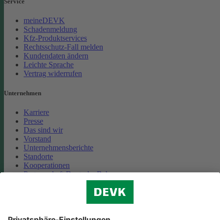
Service
meineDEVK
Schadenmeldung
Kfz-Produktservices
Rechtsschutz-Fall melden
Kundendaten ändern
Leichte Sprache
Vertrag widerrufen
Unternehmen
Karriere
Presse
Das sind wir
Vorstand
Unternehmensberichte
Standorte
Kooperationen
Partnerschaft Deutsche Bahn
Nachhaltigkeit