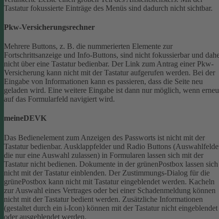
Tastatur fokussierte Einträge des Menüs sind dadurch nicht sichtbar.
Pkw-Versicherungsrechner
Mehrere Buttons, z. B. die nummerierten Elemente zur
Fortschrittsanzeige und Info-Buttons, sind nicht fokussierbar und dah
nicht über eine Tastatur bedienbar.
Der Link zum Antrag einer Pkw-
Versicherung kann nicht mit der Tastatur aufgerufen werden.
Bei der
Eingabe von Informationen kann es passieren, dass die Seite neu
geladen wird. Eine weitere Eingabe ist dann nur möglich, wenn erneu
auf das Formularfeld navigiert wird.
meineDEVK
Das Bedienelement zum Anzeigen des Passworts ist nicht mit der
Tastatur bedienbar.
Ausklappfelder und Radio Buttons (Auswahlfelde
die nur eine Auswahl zulassen) in Formularen lassen sich mit der
Tastatur nicht bedienen.
Dokumente in der grünenPostbox lassen sich
nicht mit der Tastatur einblenden.
Der Zustimmungs-Dialog für die
grünePostbox kann nicht mit Tastatur eingeblendet werden.
Kacheln
zur Auswahl eines Vertrages oder bei einer Schadenmeldung können
nicht mit der Tastatur bedient werden.
Zusätzliche Informationen
(gestaltet durch ein i-Icon) können mit der Tastatur nicht eingeblendet
oder ausgeblendet werden.