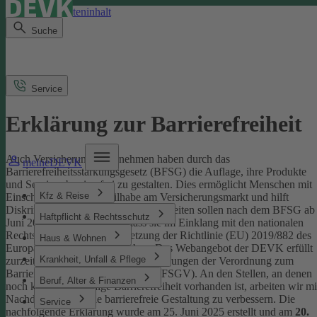
Direkt zum Seiteninhalt
Suche
Service
Erklärung zur Barrierefreiheit
Auch Versicherungsunternehmen haben durch das
meineDEVK
Barrierefreiheitsstärkungsgesetz (BFSG) die Auflage, ihre Produkte
und Services barrierefrei zu gestalten.
Dies ermöglicht Menschen mit
Kfz & Reise
Einschränkungen die Teilhabe am Versicherungsmarkt und hilft
Diskriminierung abzubauen. Internetseiten sollen nach dem BFSG ab
Haftpflicht & Rechtsschutz
Juni 2025 so gestaltet sein, dass sie im Einklang mit den nationalen
Rechtsvorschriften zur Umsetzung der Richtlinie (EU) 2019/882 des
Haus & Wohnen
Europäischen Parlaments stehen.
Das Webangebot der DEVK erfüllt
Krankheit, Unfall & Pflege
zurzeit nicht vollständig die Anforderungen der Verordnung zum
Barrierefreiheitsstärkungsgesetz (BFSGV).
An den Stellen, an denen
Beruf, Alter & Finanzen
noch keine vollständige Barrierefreiheit vorhanden ist, arbeiten wir mi
Nachdruck daran, die barrierefreie Gestaltung zu verbessern.
Die
Service
nachfolgende Erklärung wurde am 25. Juni 2025 erstellt und am
20.