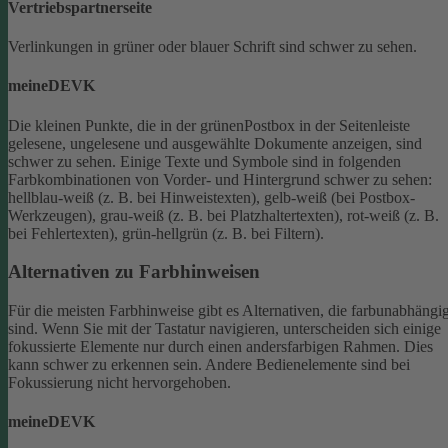
Vertriebspartnerseite
Verlinkungen in grüner oder blauer Schrift sind schwer zu sehen.
meineDEVK
Die kleinen Punkte, die in der grünenPostbox in der Seitenleiste
gelesene, ungelesene und ausgewählte Dokumente anzeigen, sind
schwer zu sehen.
Einige Texte und Symbole sind in folgenden
Farbkombinationen von Vorder- und Hintergrund schwer zu sehen:
hellblau-weiß (z. B. bei Hinweistexten), gelb-weiß (bei Postbox-
Werkzeugen), grau-weiß (z. B. bei Platzhaltertexten), rot-weiß (z. B.
bei Fehlertexten), grün-hellgrün (z. B. bei Filtern).
Alternativen zu Farbhinweisen
Für die meisten Farbhinweise gibt es Alternativen, die farbunabhängi
sind.
Wenn Sie mit der Tastatur navigieren, unterscheiden sich einige
fokussierte Elemente nur durch einen andersfarbigen Rahmen. Dies
kann schwer zu erkennen sein. Andere Bedienelemente sind bei
Fokussierung nicht hervorgehoben.
meineDEVK