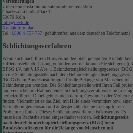
Versicherungen
Unternehmenskommunikation/Internetredaktion
Charles-de-Gaulle-Platz 1
50679 Köln
info@devk.de
Kontaktformular
Tel.:
0800 4-757-757
(gebührenfrei aus dem deutschen Telefonnetz)
Schlichtungsverfahren
Wenn auch nach Ihrem Hinweis an den oben genannten Kontakt kein
zufriedenstellende Lösung gefunden wurde, können Sie sich gem. § 
BFSG i.V. mit § 16 Abs. 1 Behindertengleichstellungsgesetzes (BGG
an die Schlichtungsstelle nach dem Behindertengleichstellungsgesetz
(BGG) beim Bundesbeauftragten für die Belange von Menschen mit
Behinderungen wenden. Die Schlichtungsstelle wird Ihren Fall prüfe
und versuchen im Rahmen eines Schlichtungsverfahrens eine Lösung
herbeizuführen. Dabei geht es nicht darum, Gewinner oder Verlierer 
finden. Vielmehr ist es das Ziel, mit Hilfe eines Vermittlers bzw. einer
Vermittlerin gemeinsam und außergerichtlich eine Lösung für ein
Problem zu finden. Dieses Schlichtungsverfahren ist kostenlos. Es
muss kein Rechtsbeistand eingeschaltet werden.
Schlichtungsstelle
nach dem Behindertengleichstellungsgesetz (BGG) beim
Bundesbeauftragten für die Belange von Menschen mit