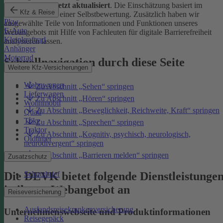
Januar 2026 zuletzt aktualisiert
. Die Einschätzung basiert im
Kfz & Reise
Wesentlichen auf einer Selbstbewertung. Zusätzlich haben wir
Pkw
ausgewählte Teile von Informationen und Funktionen unseres
E-Auto
Webangebots mit Hilfe von Fachleuten für digitale Barrierefreiheit
Kleinkraftrad
analysieren lassen.
Anhänger
Motorrad
Schnellnavigation durch diese Seite
Weitere Kfz-Versicherungen
Wohnwagen
Zu Abschnitt „Sehen“ springen
Lieferwagen
Zu Abschnitt „Hören“ springen
Wohnmobil
Zu Abschnitt „Beweglichkeit, Reichweite, Kraft“ springen
Quad
Trike
Zu Abschnitt „Sprechen“ springen
Traktor
Zu Abschnitt „Kognitiv, psychisch, neurologisch,
Oldtimer
neurodivergent“ springen
Zu Abschnitt „Barrieren melden“ springen
Zusatzschutz
Die DEVK bietet folgende Dienstleistunge
Schutzbrief
in ihrem Webangebot an
Reiseversicherung
Auslandsreisekrankenversicherung
Unternehmenswebseite und Produktinformationen
Reisegepäck