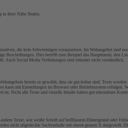
 in ihrer Nähe finden.
lternativen, die kein Sehvermögen voraussetzen. Im Webangebot sind noc
ftige Beschriftungen. Dies betrifft zum Beispiel das Hauptmenü, den
. Auch Social Media Verlinkungen sind mitunter nicht verständlich.
Webangebots bereits so gewählt, dass sie gut lesbar sind.
Texte werden 
ies kann mit Einstellungen im Browser oder Betriebssystem erfolgen. W
t ist.
Nicht alle Texte und visuelle Inhalte haben gut erkennbare Kontr
andere Texte, wie weiße Schrift auf hellblauem Hintergrund oder Fehle
werden nicht abgedeckte Sachverhalte mit einem grauen X dargestellt. D