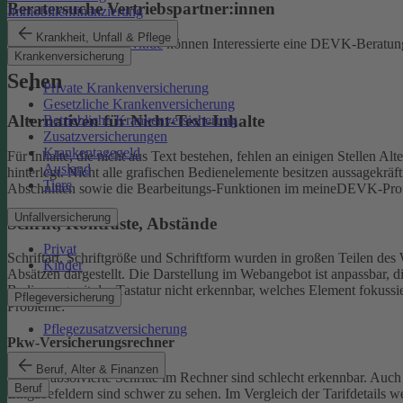
Beratersuche Vertriebspartner:innen
Immobilienfinanzierung
Krankheit, Unfall & Pflege
Unter
beratersuche.devk.de
können Interessierte eine DEVK-Beratung
Krankenversicherung
Sehen
Private Krankenversicherung
Gesetzliche Krankenversicherung
Alternativen für Nicht-Text-Inhalte
Betriebliche Krankenversicherung
Zusatzversicherungen
Krankentagegeld
Für Inhalte, die nicht aus Text bestehen, fehlen an einigen Stellen A
Ausland
hinterlegt.
Nicht alle grafischen Bedienelemente besitzen aussagekrä
Tiere
Abschnitten sowie die Bearbeitungs-Funktionen im meineDEVK-Profil
Unfallversicherung
Schrift, Kontraste, Abstände
Privat
Schriftart, Schriftgröße und Schriftform wurden in großen Teilen des 
Kinder
Absätzen dargestellt.
Die Darstellung im Webangebot ist anpassbar, d
Bedienung mit der Tastatur nicht erkennbar, welches Element fokussier
Pflegeversicherung
Probleme:
Pflegezusatzversicherung
Pkw-Versicherungsrechner
Beruf, Alter & Finanzen
Bereits absolvierte Schritte im Rechner sind schlecht erkennbar.
Auch 
Beruf
Eingabefeldern sind schwer zu sehen.
Im Vergleich der Tarifdetails 