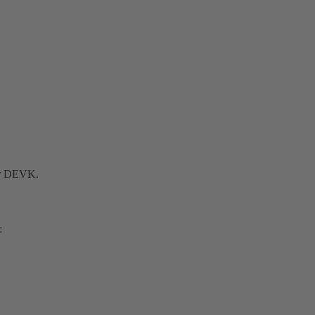
der DEVK.
: