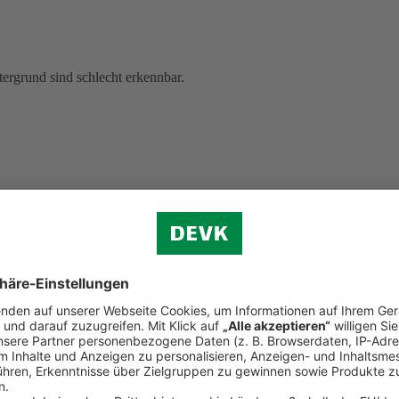
ergrund sind schlecht erkennbar.
lesene, ungelesene und ausgewählte Dokumente anzeigen, sind schwer z
 Hinweistexten), gelb-weiß (bei Postbox-Werkzeugen), grau-weiß (z. B. 
g sind.
Wenn Sie mit der Tastatur navigieren, unterscheiden sich einig
ung nicht hervorgehoben.