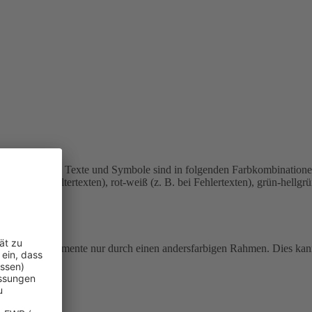
u sehen.
Einige Texte und Symbole sind in folgenden Farbkombination
bei Platzhaltertexten), rot-weiß (z. B. bei Fehlertexten), grün-hellgr
e fokussierte Elemente nur durch einen andersfarbigen Rahmen. Dies ka