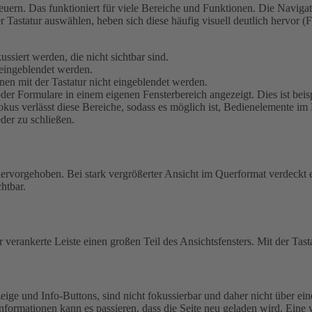
uern. Das funktioniert für viele Bereiche und Funktionen. Die Navigati
r Tastatur auswählen, heben sich diese häufig visuell deutlich hervor
siert werden, die nicht sichtbar sind.
eingeblendet werden.
en mit der Tastatur nicht eingeblendet werden.
r Formulare in einem eigenen Fensterbereich angezeigt. Dies ist beis
kus verlässt diese Bereiche, sodass es möglich ist, Bedienelemente im 
eder zu schließen.
 hervorgehoben.
Bei stark vergrößerter Ansicht im Querformat verdeckt e
htbar.
 verankerte Leiste einen großen Teil des Ansichtsfensters. Mit der Tast
ige und Info-Buttons, sind nicht fokussierbar und daher nicht über ein
nformationen kann es passieren, dass die Seite neu geladen wird. Eine 