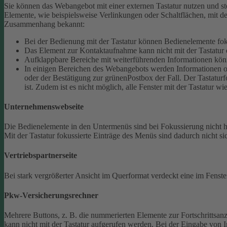
Sie können das Webangebot mit einer externen Tastatur nutzen und ste
Elemente, wie beispielsweise Verlinkungen oder Schaltflächen, mit de
Zusammenhang bekannt:
Bei der Bedienung mit der Tastatur können Bedienelemente fokus
Das Element zur Kontaktaufnahme kann nicht mit der Tastatur 
Aufklappbare Bereiche mit weiterführenden Informationen könn
In einigen Bereichen des Webangebots werden Informationen ode
oder der Bestätigung zur grünenPostbox der Fall. Der Tastaturfo
ist. Zudem ist es nicht möglich, alle Fenster mit der Tastatur wi
Unternehmenswebseite
Die Bedienelemente in den Untermenüs sind bei Fokussierung nicht
Mit der Tastatur fokussierte Einträge des Menüs sind dadurch nicht sic
Vertriebspartnerseite
Bei stark vergrößerter Ansicht im Querformat verdeckt eine im Fenster
Pkw-Versicherungsrechner
Mehrere Buttons, z. B. die nummerierten Elemente zur Fortschrittsanze
kann nicht mit der Tastatur aufgerufen werden.
Bei der Eingabe von I