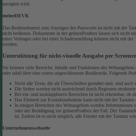
navigiert wird.
meineDEVK
Das Bedienelement zum Anzeigen des Passworts ist nicht mit der Tast
nicht bedienen.
Dokumente in der grünenPostbox lassen sich nicht mit
eines Vertrages oder bei einer Schadenmeldung können nicht mit der 
werden.
Unterstützung für nicht-visuelle Ausgabe per Screenrea
Sie können viele Bereiche, Inhalte und Funktionen des Webangebots mi
oder taktil über eine extern angeschlossene Braillezeile. Folgende 
Nicht alle Texte, die als Überschriften gestaltet sind, sind au
Die Seiten werden nicht ausreichend durch Regionen strukturier
Bei ein- und ausklappbaren Bereichen ist nicht erkennbar, ob d
Das Element zur Kontaktaufnahme kann nicht mit der Tastatur 
In einigen Bereichen des Webangebots werden Informationen ode
oder der Bestätigung zur grünenPostbox der Fall. Der Tastaturfo
ist. Zudem ist es nicht möglich, alle Fenster mit der Tastatur wi
Unternehmenswebseite