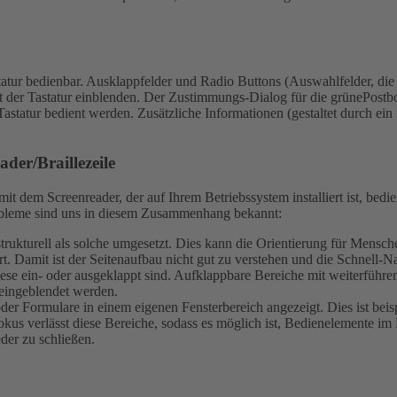
atur bedienbar.
Ausklappfelder und Radio Buttons (Auswahlfelder, die n
 der Tastatur einblenden.
Der Zustimmungs-Dialog für die grünePostbo
Tastatur bedient werden.
Zusätzliche Informationen (gestaltet durch ein
der/Braillezeile
t dem Screenreader, der auf Ihrem Betriebssystem installiert ist, bed
Probleme sind uns in diesem Zusammenhang bekannt:
ch strukturell als solche umgesetzt. Dies kann die Orientierung für Men
t. Damit ist der Seitenaufbau nicht gut zu verstehen und die Schnell-Na
iese ein- oder ausgeklappt sind. Aufklappbare Bereiche mit weiterführ
eingeblendet werden.
r Formulare in einem eigenen Fensterbereich angezeigt. Dies ist beis
kus verlässt diese Bereiche, sodass es möglich ist, Bedienelemente im 
eder zu schließen.