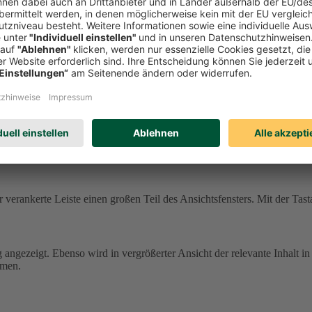
ne andere Farbgebung und können damit schwer zu erkennen sein.
In de
.
tehen dafür Einstellungen im Browser und/oder in Ihrem Betriebssyste
 einige Texte.
icht übernommen.
enster verankerte Leiste einen großen Teil des Ansichtsfensters. Mit de
 verankerte Leiste einen großen Teil des Ansichtsfensters. Mit der Tast
g angezeigt. Ebenso wird in vergrößerter Ansicht der relevante Inhalt in
mmen.