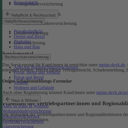
Reiserücktritt
Wohngebäudeversicherung
Rechtsschutzversicherung
Haftpflicht & Rechtsschutz
Haftpflichtversicherung
Auslandsreisekrankenversicherung
Privathaftpflicht
Unfallversicherung
Dienst und Beruf
Tierhalter
Glasversicherung
Haus und Bau
Serviceportal
Rechtsschutzversicherung
Das Serviceportal für Kund:innen ist erreichbar unter
meine.devk.de
.
Alles zur Rechtsschutzversicherung
erledigen können. Hierzu zählen Vertragseinsicht, Schadenmeldung, 
Privat, Beruf und Verkehr
Privat und Beruf
Online-Schadenmeldungs-Formular
Verkehr
Wohnen und Gebäude
Auch ohne Registrierung können Kund:innen unter
meine.devk.de/s
Haus & Wohnen
Präsenzen der Vertriebspartner:innen und Regionaldi
Alles zu Haus & Wohnen
Wohngebäudeversicherung
Die Webseiten der Vertriebspartner:innen und Regionaldirektionen d
Hausratversicherung
Beratungsschwerpunkten.
Elementarversicherung
Glasversicherung