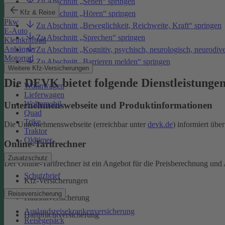
Zu Abschnitt „Sehen“ springen
Kfz & Reise
Zu Abschnitt „Hören“ springen
Pkw
Zu Abschnitt „Beweglichkeit, Reichweite, Kraft“ springen
E-Auto
Zu Abschnitt „Sprechen“ springen
Kleinkraftrad
Anhänger
Zu Abschnitt „Kognitiv, psychisch, neurologisch, neurodiv
Motorrad
Zu Abschnitt „Barrieren melden“ springen
Weitere Kfz-Versicherungen
Die DEVK bietet folgende Dienstleistunge
Wohnwagen
Lieferwagen
Wohnmobil
Unternehmenswebseite und Produktinformationen
Quad
Trike
Die Unternehmenswebseite (erreichbar unter
devk.de
) informiert üb
Traktor
Oldtimer
Online-Tarifrechner
Zusatzschutz
Der Online-Tarifrechner ist ein Angebot für die Preisberechnung und 
Schutzbrief
Kfz-Versicherungen
Reiseversicherung
Hausratversicherung
Auslandsreisekrankenversicherung
Haftpflichtversicherung
Reisegepäck