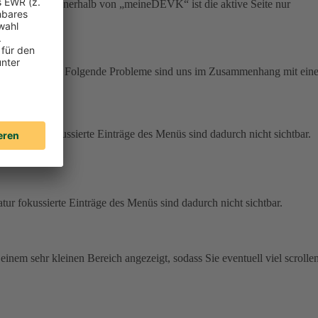
r Navigation innerhalb von „meineDEVK“ ist die aktive Seite nur
m zur Verfügung. Folgende Probleme sind uns im Zusammenhang mit eine
r Tastatur fokussierte Einträge des Menüs sind dadurch nicht sichtbar.
atur fokussierte Einträge des Menüs sind dadurch nicht sichtbar.
 einem sehr kleinen Bereich angezeigt, sodass Sie eventuell viel scrolle