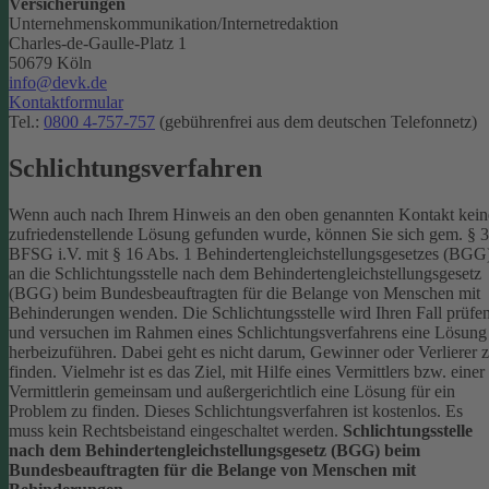
Versicherungen
Unternehmenskommunikation/Internetredaktion
Charles-de-Gaulle-Platz 1
50679 Köln
info@devk.de
Kontaktformular
Tel.:
0800 4-757-757
(gebührenfrei aus dem deutschen Telefonnetz)
Schlichtungsverfahren
Wenn auch nach Ihrem Hinweis an den oben genannten Kontakt kein
zufriedenstellende Lösung gefunden wurde, können Sie sich gem. § 
BFSG i.V. mit § 16 Abs. 1 Behindertengleichstellungsgesetzes (BGG
an die Schlichtungsstelle nach dem Behindertengleichstellungsgesetz
(BGG) beim Bundesbeauftragten für die Belange von Menschen mit
Behinderungen wenden. Die Schlichtungsstelle wird Ihren Fall prüfe
und versuchen im Rahmen eines Schlichtungsverfahrens eine Lösung
herbeizuführen. Dabei geht es nicht darum, Gewinner oder Verlierer 
finden. Vielmehr ist es das Ziel, mit Hilfe eines Vermittlers bzw. einer
Vermittlerin gemeinsam und außergerichtlich eine Lösung für ein
Problem zu finden. Dieses Schlichtungsverfahren ist kostenlos. Es
muss kein Rechtsbeistand eingeschaltet werden.
Schlichtungsstelle
nach dem Behindertengleichstellungsgesetz (BGG) beim
Bundesbeauftragten für die Belange von Menschen mit