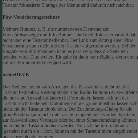
Tastatur fokussierte Einträge des Menüs sind dadurch nicht sichtbar.
Pkw-Versicherungsrechner
Mehrere Buttons, z. B. die nummerierten Elemente zur
Fortschrittsanzeige und Info-Buttons, sind nicht fokussierbar und dah
nicht über eine Tastatur bedienbar.
Der Link zum Antrag einer Pkw-
Versicherung kann nicht mit der Tastatur aufgerufen werden.
Bei der
Eingabe von Informationen kann es passieren, dass die Seite neu
geladen wird. Eine weitere Eingabe ist dann nur möglich, wenn erneu
auf das Formularfeld navigiert wird.
meineDEVK
Das Bedienelement zum Anzeigen des Passworts ist nicht mit der
Tastatur bedienbar.
Ausklappfelder und Radio Buttons (Auswahlfelde
die nur eine Auswahl zulassen) in Formularen lassen sich mit der
Tastatur nicht bedienen.
Dokumente in der grünenPostbox lassen sich
nicht mit der Tastatur einblenden.
Der Zustimmungs-Dialog für die
grünePostbox kann nicht mit Tastatur eingeblendet werden.
Kacheln
zur Auswahl eines Vertrages oder bei einer Schadenmeldung können
nicht mit der Tastatur bedient werden.
Zusätzliche Informationen
(gestaltet durch ein i-Icon) können mit der Tastatur nicht eingeblendet
oder ausgeblendet werden.