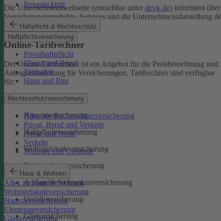
Reiserücktritt
Die Unternehmenswebseite (erreichbar unter
devk.de
) informiert über
Versicherungsprodukte, Services und die Unternehmensdarstellung de
DEVK.
Haftpflicht & Rechtsschutz
Haftpflichtversicherung
Online-Tarifrechner
Privathaftpflicht
Dienst und Beruf
Der Online-Tarifrechner ist ein Angebot für die Preisberechnung und
Tierhalter
Antragseinreichung für Versicherungen. Tarifrechner sind verfügbar
Haus und Bau
für:
Kfz-Versicherungen
Rechtsschutzversicherung
Hausratversicherung
Alles zur Rechtsschutzversicherung
Privat, Beruf und Verkehr
Haftpflichtversicherung
Privat und Beruf
Verkehr
Wohngebäudeversicherung
Wohnen und Gebäude
Rechtsschutzversicherung
Haus & Wohnen
Auslandsreisekrankenversicherung
Alles zu Haus & Wohnen
Wohngebäudeversicherung
Unfallversicherung
Hausratversicherung
Elementarversicherung
Glasversicherung
Glasversicherung