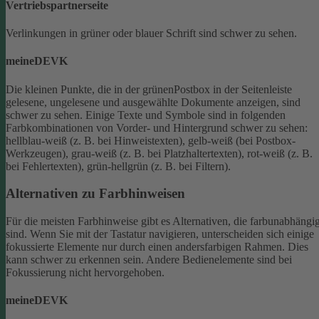
Vertriebspartnerseite
Verlinkungen in grüner oder blauer Schrift sind schwer zu sehen.
meineDEVK
Die kleinen Punkte, die in der grünenPostbox in der Seitenleiste
gelesene, ungelesene und ausgewählte Dokumente anzeigen, sind
schwer zu sehen.
Einige Texte und Symbole sind in folgenden
Farbkombinationen von Vorder- und Hintergrund schwer zu sehen:
hellblau-weiß (z. B. bei Hinweistexten), gelb-weiß (bei Postbox-
Werkzeugen), grau-weiß (z. B. bei Platzhaltertexten), rot-weiß (z. B.
bei Fehlertexten), grün-hellgrün (z. B. bei Filtern).
Alternativen zu Farbhinweisen
Für die meisten Farbhinweise gibt es Alternativen, die farbunabhängi
sind.
Wenn Sie mit der Tastatur navigieren, unterscheiden sich einige
fokussierte Elemente nur durch einen andersfarbigen Rahmen. Dies
kann schwer zu erkennen sein. Andere Bedienelemente sind bei
Fokussierung nicht hervorgehoben.
meineDEVK