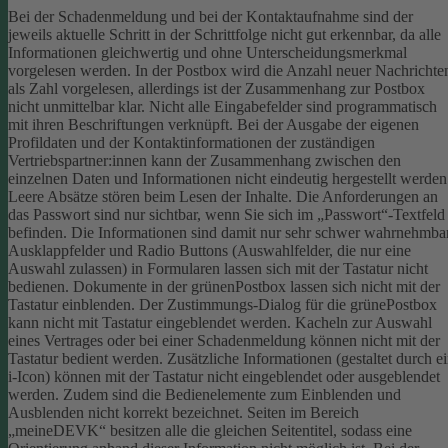
Bei der Schadenmeldung und bei der Kontaktaufnahme sind der
jeweils aktuelle Schritt in der Schrittfolge nicht gut erkennbar, da alle
Informationen gleichwertig und ohne Unterscheidungsmerkmal
vorgelesen werden.
In der Postbox wird die Anzahl neuer Nachrichte
als Zahl vorgelesen, allerdings ist der Zusammenhang zur Postbox
nicht unmittelbar klar.
Nicht alle Eingabefelder sind programmatisch
mit ihren Beschriftungen verknüpft.
Bei der Ausgabe der eigenen
Profildaten und der Kontaktinformationen der zuständigen
Vertriebspartner:innen kann der Zusammenhang zwischen den
einzelnen Daten und Informationen nicht eindeutig hergestellt werden
Leere Absätze stören beim Lesen der Inhalte.
Die Anforderungen an
das Passwort sind nur sichtbar, wenn Sie sich im „Passwort“-Textfeld
befinden. Die Informationen sind damit nur sehr schwer wahrnehmbar
Ausklappfelder und Radio Buttons (Auswahlfelder, die nur eine
Auswahl zulassen) in Formularen lassen sich mit der Tastatur nicht
bedienen.
Dokumente in der grünenPostbox lassen sich nicht mit der
Tastatur einblenden.
Der Zustimmungs-Dialog für die grünePostbox
kann nicht mit Tastatur eingeblendet werden.
Kacheln zur Auswahl
eines Vertrages oder bei einer Schadenmeldung können nicht mit der
Tastatur bedient werden.
Zusätzliche Informationen (gestaltet durch e
i-Icon) können mit der Tastatur nicht eingeblendet oder ausgeblendet
werden. Zudem sind die Bedienelemente zum Einblenden und
Ausblenden nicht korrekt bezeichnet.
Seiten im Bereich
„meineDEVK“ besitzen alle die gleichen Seitentitel, sodass eine