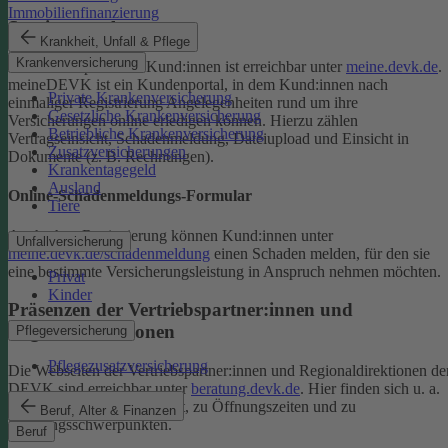
Immobilienfinanzierung
Serviceportal
Krankheit, Unfall & Pflege
Krankenversicherung
Das Serviceportal für Kund:innen ist erreichbar unter
meine.devk.de
.
meineDEVK ist ein Kundenportal, in dem Kund:innen nach
Private Krankenversicherung
einmaliger Registrierung Angelegenheiten rund um ihre
Gesetzliche Krankenversicherung
Versicherungen online erledigen können. Hierzu zählen
Betriebliche Krankenversicherung
Vertragseinsicht, Schadenmeldung, Dateiupload und Einsicht in
Zusatzversicherungen
Dokumente (z. B. Rechnungen).
Krankentagegeld
Ausland
Online-Schadenmeldungs-Formular
Tiere
Auch ohne Registrierung können Kund:innen unter
Unfallversicherung
meine.devk.de/schadenmeldung
einen Schaden melden, für den sie
eine bestimmte Versicherungsleistung in Anspruch nehmen möchten.
Privat
Kinder
Präsenzen der Vertriebspartner:innen und
Regionaldirektionen
Pflegeversicherung
Pflegezusatzversicherung
Die Webseiten der Vertriebspartner:innen und Regionaldirektionen de
DEVK sind erreichbar unter
beratung.devk.de
. Hier finden sich u. a.
Informationen zum Standort, zu Öffnungszeiten und zu
Beruf, Alter & Finanzen
Beratungsschwerpunkten.
Beruf