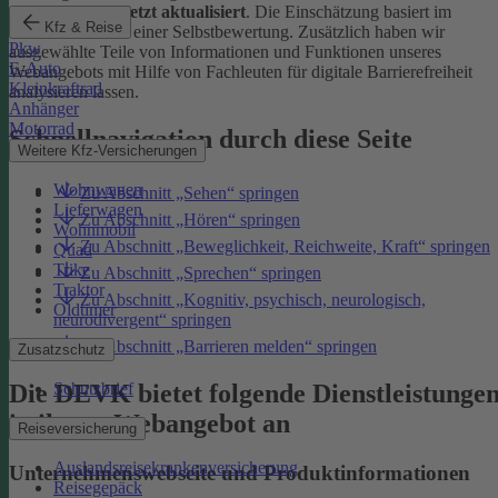
Januar 2026 zuletzt aktualisiert
. Die Einschätzung basiert im
Kfz & Reise
Wesentlichen auf einer Selbstbewertung. Zusätzlich haben wir
Pkw
ausgewählte Teile von Informationen und Funktionen unseres
E-Auto
Webangebots mit Hilfe von Fachleuten für digitale Barrierefreiheit
Kleinkraftrad
analysieren lassen.
Anhänger
Motorrad
Schnellnavigation durch diese Seite
Weitere Kfz-Versicherungen
Wohnwagen
Zu Abschnitt „Sehen“ springen
Lieferwagen
Zu Abschnitt „Hören“ springen
Wohnmobil
Zu Abschnitt „Beweglichkeit, Reichweite, Kraft“ springen
Quad
Trike
Zu Abschnitt „Sprechen“ springen
Traktor
Zu Abschnitt „Kognitiv, psychisch, neurologisch,
Oldtimer
neurodivergent“ springen
Zu Abschnitt „Barrieren melden“ springen
Zusatzschutz
Die DEVK bietet folgende Dienstleistunge
Schutzbrief
in ihrem Webangebot an
Reiseversicherung
Auslandsreisekrankenversicherung
Unternehmenswebseite und Produktinformationen
Reisegepäck