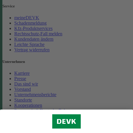
Service
meineDEVK
Schadenmeldung
Kfz-Produktservices
Rechtsschutz-Fall melden
Kundendaten ändern
Leichte Sprache
Vertrag widerrufen
Unternehmen
Karriere
Presse
Das sind wir
Vorstand
Unternehmensberichte
Standorte
Kooperationen
Partnerschaft Deutsche Bahn
Nachhaltigkeit