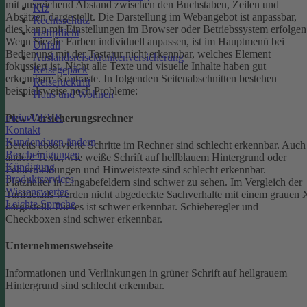
mit ausreichend Abstand zwischen den Buchstaben, Zeilen und
Kfz
Absätzen dargestellt.
Die Darstellung im Webangebot ist anpassbar,
Rechtsschutz
dies kann mit Einstellungen im Browser oder Betriebssystem erfolgen
Haftpflicht
Wenn Sie die Farben individuell anpassen, ist im Hauptmenü bei
Unfall
Bedienung mit der Tastatur nicht erkennbar, welches Element
Auslandsreisekrankenversicherung
fokussiert ist.
Nicht alle Texte und visuelle Inhalte haben gut
Reisegepäck
erkennbare Kontraste. In folgenden Seitenabschnitten bestehen
Reiserücktritt
beispielsweise noch Probleme:
Haus und Wohnen
meineDEVK
Pkw-Versicherungsrechner
Kontakt
Kundendaten ändern
Bereits absolvierte Schritte im Rechner sind schlecht erkennbar.
Auch
Bescheinigungen
andere Texte, wie weiße Schrift auf hellblauem Hintergrund oder
Kündigung
Fehlermeldungen und Hinweistexte sind schlecht erkennbar.
Produktservices
Platzhalter in Eingabefeldern sind schwer zu sehen.
Im Vergleich der
Wissenswertes
Tarifdetails werden nicht abgedeckte Sachverhalte mit einem grauen 
Leichte Sprache
dargestellt. Dieses ist schwer erkennbar.
Schieberegler und
Checkboxen sind schwer erkennbar.
Unternehmenswebseite
Informationen und Verlinkungen in grüner Schrift auf hellgrauem
Hintergrund sind schlecht erkennbar.