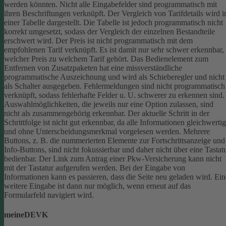
werden könnten.
Nicht alle Eingabefelder sind programmatisch mit
ihren Beschriftungen verknüpft.
Der Vergleich von Tarifdetails wird i
einer Tabelle dargestellt. Die Tabelle ist jedoch programmatisch nicht
korrekt umgesetzt, sodass der Vergleich der einzelnen Bestandteile
erschwert wird.
Der Preis ist nicht programmatisch mit dem
empfohlenen Tarif verknüpft. Es ist damit nur sehr schwer erkennbar,
welcher Preis zu welchem Tarif gehört.
Das Bedienelement zum
Entfernen von Zusatzpaketen hat eine missverständliche
programmatische Auszeichnung und wird als Schieberegler und nicht
als Schalter ausgegeben.
Fehlermeldungen sind nicht programmatisch
verknüpft, sodass fehlerhafte Felder u. U. schwerer zu erkennen sind.
Auswahlmöglichkeiten, die jeweils nur eine Option zulassen, sind
nicht als zusammengehörig erkennbar.
Der aktuelle Schritt in der
Schrittfolge ist nicht gut erkennbar, da alle Informationen gleichwertig
und ohne Unterscheidungsmerkmal vorgelesen werden.
Mehrere
Buttons, z. B. die nummerierten Elemente zur Fortschrittsanzeige und
Info-Buttons, sind nicht fokussierbar und daher nicht über eine Tastat
bedienbar.
Der Link zum Antrag einer Pkw-Versicherung kann nicht
mit der Tastatur aufgerufen werden.
Bei der Eingabe von
Informationen kann es passieren, dass die Seite neu geladen wird. Ein
weitere Eingabe ist dann nur möglich, wenn erneut auf das
Formularfeld navigiert wird.
meineDEVK