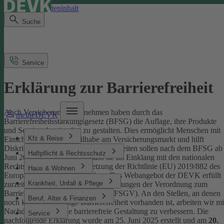
Direkt zum Seiteninhalt
Suche
Service
Erklärung zur Barrierefreiheit
Auch Versicherungsunternehmen haben durch das
meineDEVK
Barrierefreiheitsstärkungsgesetz (BFSG) die Auflage, ihre Produkte
und Services barrierefrei zu gestalten.
Dies ermöglicht Menschen mit
Kfz & Reise
Einschränkungen die Teilhabe am Versicherungsmarkt und hilft
Diskriminierung abzubauen. Internetseiten sollen nach dem BFSG ab
Haftpflicht & Rechtsschutz
Juni 2025 so gestaltet sein, dass sie im Einklang mit den nationalen
Rechtsvorschriften zur Umsetzung der Richtlinie (EU) 2019/882 des
Haus & Wohnen
Europäischen Parlaments stehen.
Das Webangebot der DEVK erfüllt
Krankheit, Unfall & Pflege
zurzeit nicht vollständig die Anforderungen der Verordnung zum
Barrierefreiheitsstärkungsgesetz (BFSGV).
An den Stellen, an denen
Beruf, Alter & Finanzen
noch keine vollständige Barrierefreiheit vorhanden ist, arbeiten wir mi
Nachdruck daran, die barrierefreie Gestaltung zu verbessern.
Die
Service
nachfolgende Erklärung wurde am 25. Juni 2025 erstellt und am
20.