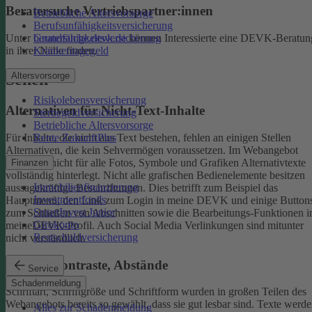
Beratersuche Vertriebspartner:innen
Betriebliche Altersvorsorge
Berufsunfähigkeitsversicherung
Unter
beratersuche.devk.de
können Interessierte eine DEVK-Beratun
Grundfähigkeitsversicherung
in ihrer Nähe finden.
Krankentagegeld
Altersvorsorge
Sehen
Risikolebensversicherung
Alternativen für Nicht-Text-Inhalte
Sterbegeldversicherung
Betriebliche Altersvorsorge
Rente ZukunftPlus
Für Inhalte, die nicht aus Text bestehen, fehlen an einigen Stellen
Alternativen, die kein Sehvermögen voraussetzen. Im Webangebot
sind noch nicht für alle Fotos, Symbole und Grafiken Alternativtexte
Finanzen
vollständig hinterlegt.
Nicht alle grafischen Bedienelemente besitzen
Immobilienfinanzierung
aussagekräftige Beschriftungen. Dies betrifft zum Beispiel das
Investmentfonds
Hauptmenü, den Link zum Login in meine DEVK und einige Button
SmartInvest Junior
zum Schließen von Abschnitten sowie die Bearbeitungs-Funktionen 
Girokonto
meineDEVK-Profil. Auch Social Media Verlinkungen sind mitunter
Restschuldversicherung
nicht verständlich.
Schrift, Kontraste, Abstände
Service
Schadenmeldung
Schriftart, Schriftgröße und Schriftform wurden in großen Teilen des
Webangebots bereits so gewählt, dass sie gut lesbar sind.
Texte werde
Alles zur Schadenmeldung