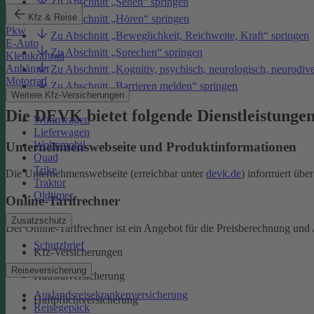
Zu Abschnitt „Sehen“ springen
Kfz & Reise
Zu Abschnitt „Hören“ springen
Pkw
Zu Abschnitt „Beweglichkeit, Reichweite, Kraft“ springen
E-Auto
Zu Abschnitt „Sprechen“ springen
Kleinkraftrad
Anhänger
Zu Abschnitt „Kognitiv, psychisch, neurologisch, neurodiv
Motorrad
Zu Abschnitt „Barrieren melden“ springen
Weitere Kfz-Versicherungen
Die DEVK bietet folgende Dienstleistunge
Wohnwagen
Lieferwagen
Wohnmobil
Unternehmenswebseite und Produktinformationen
Quad
Trike
Die Unternehmenswebseite (erreichbar unter
devk.de
) informiert üb
Traktor
Oldtimer
Online-Tarifrechner
Zusatzschutz
Der Online-Tarifrechner ist ein Angebot für die Preisberechnung und 
Schutzbrief
Kfz-Versicherungen
Reiseversicherung
Hausratversicherung
Auslandsreisekrankenversicherung
Haftpflichtversicherung
Reisegepäck