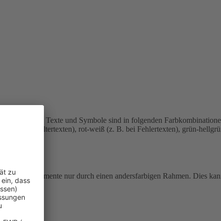
u sehen.
Einige Texte und Symbole sind in folgenden Farbkombination
bei Platzhaltertexten), rot-weiß (z. B. bei Fehlertexten), grün-hellgr
e fokussierte Elemente nur durch einen andersfarbigen Rahmen. Dies ka