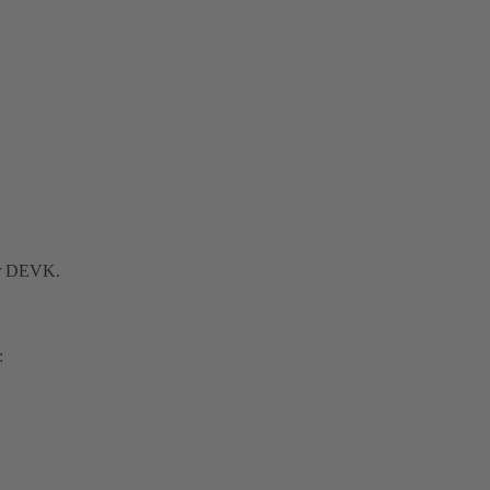
der DEVK.
: