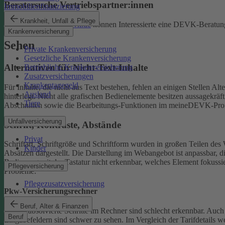
Beratersuche Vertriebspartner:innen
Immobilienfinanzierung
Krankheit, Unfall & Pflege
Unter
beratersuche.devk.de
können Interessierte eine DEVK-Beratung
Krankenversicherung
Sehen
Private Krankenversicherung
Gesetzliche Krankenversicherung
Alternativen für Nicht-Text-Inhalte
Betriebliche Krankenversicherung
Zusatzversicherungen
Krankentagegeld
Für Inhalte, die nicht aus Text bestehen, fehlen an einigen Stellen A
Ausland
hinterlegt.
Nicht alle grafischen Bedienelemente besitzen aussagekrä
Tiere
Abschnitten sowie die Bearbeitungs-Funktionen im meineDEVK-Profil
Unfallversicherung
Schrift, Kontraste, Abstände
Privat
Schriftart, Schriftgröße und Schriftform wurden in großen Teilen des 
Kinder
Absätzen dargestellt.
Die Darstellung im Webangebot ist anpassbar, d
Bedienung mit der Tastatur nicht erkennbar, welches Element fokussier
Pflegeversicherung
Probleme:
Pflegezusatzversicherung
Pkw-Versicherungsrechner
Beruf, Alter & Finanzen
Bereits absolvierte Schritte im Rechner sind schlecht erkennbar.
Auch 
Beruf
Eingabefeldern sind schwer zu sehen.
Im Vergleich der Tarifdetails 