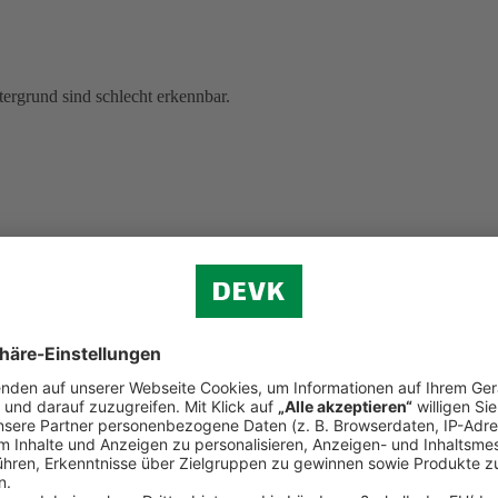
ergrund sind schlecht erkennbar.
lesene, ungelesene und ausgewählte Dokumente anzeigen, sind schwer z
 Hinweistexten), gelb-weiß (bei Postbox-Werkzeugen), grau-weiß (z. B. 
g sind.
Wenn Sie mit der Tastatur navigieren, unterscheiden sich einig
ung nicht hervorgehoben.