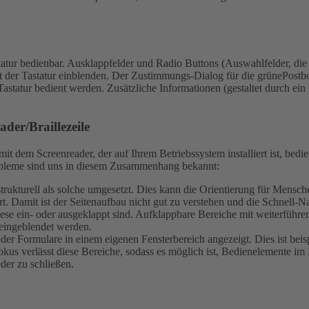
atur bedienbar.
Ausklappfelder und Radio Buttons (Auswahlfelder, die n
 der Tastatur einblenden.
Der Zustimmungs-Dialog für die grünePostbo
Tastatur bedient werden.
Zusätzliche Informationen (gestaltet durch ein
der/Braillezeile
t dem Screenreader, der auf Ihrem Betriebssystem installiert ist, bed
Probleme sind uns in diesem Zusammenhang bekannt:
ch strukturell als solche umgesetzt. Dies kann die Orientierung für Men
t. Damit ist der Seitenaufbau nicht gut zu verstehen und die Schnell-Na
iese ein- oder ausgeklappt sind. Aufklappbare Bereiche mit weiterführ
eingeblendet werden.
r Formulare in einem eigenen Fensterbereich angezeigt. Dies ist beis
kus verlässt diese Bereiche, sodass es möglich ist, Bedienelemente im 
eder zu schließen.