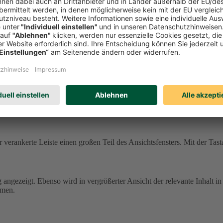
ne andere Farbgebung und können damit schwer zu erkennen sein.
In de
.
tehen dafür Einstellungen im Browser und/oder in Ihrem Betriebssyste
 einige Texte.
icht übernommen.
enster verankerte Leiste einen großen Teil des Ansichtsfensters. Mit de
 verankerte Leiste einen großen Teil des Ansichtsfensters. Mit der Tast
g angezeigt. Ebenso wird in vergrößerter Ansicht der relevante Inhalt in
mmen.