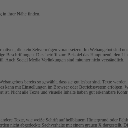
 in ihrer Nähe finden.
lternativen, die kein Sehvermögen voraussetzen. Im Webangebot sind noc
ftige Beschriftungen. Dies betrifft zum Beispiel das Hauptmenü, den
. Auch Social Media Verlinkungen sind mitunter nicht verständlich.
Webangebots bereits so gewählt, dass sie gut lesbar sind.
Texte werden 
ies kann mit Einstellungen im Browser oder Betriebssystem erfolgen. W
t ist.
Nicht alle Texte und visuelle Inhalte haben gut erkennbare Kontr
andere Texte, wie weiße Schrift auf hellblauem Hintergrund oder Fehle
werden nicht abgedeckte Sachverhalte mit einem grauen X dargestellt. D