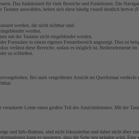
uern. Das funktioniert für viele Bereiche und Funktionen. Die Navigati
r Tastatur auswählen, heben sich diese häufig visuell deutlich hervor
siert werden, die nicht sichtbar sind.
eingeblendet werden.
en mit der Tastatur nicht eingeblendet werden.
r Formulare in einem eigenen Fensterbereich angezeigt. Dies ist beis
kus verlässt diese Bereiche, sodass es möglich ist, Bedienelemente im 
eder zu schließen.
 hervorgehoben.
Bei stark vergrößerter Ansicht im Querformat verdeckt e
htbar.
 verankerte Leiste einen großen Teil des Ansichtsfensters. Mit der Tast
ige und Info-Buttons, sind nicht fokussierbar und daher nicht über ein
nformationen kann es passieren, dass die Seite neu geladen wird. Eine 