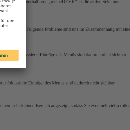
r Navigation innerhalb von „meineDEVK“ ist die aktive Seite nur
m zur Verfügung. Folgende Probleme sind uns im Zusammenhang mit eine
r Tastatur fokussierte Einträge des Menüs sind dadurch nicht sichtbar.
atur fokussierte Einträge des Menüs sind dadurch nicht sichtbar.
 einem sehr kleinen Bereich angezeigt, sodass Sie eventuell viel scrolle