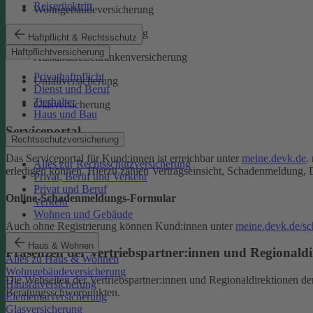
Reiserücktritt
Wohngebäudeversicherung
Rechtsschutzversicherung
Haftpflicht & Rechtsschutz
Haftpflichtversicherung
Auslandsreisekrankenversicherung
Privathaftpflicht
Unfallversicherung
Dienst und Beruf
Tierhalter
Glasversicherung
Haus und Bau
Serviceportal
Rechtsschutzversicherung
Das Serviceportal für Kund:innen ist erreichbar unter
meine.devk.de
.
Alles zur Rechtsschutzversicherung
erledigen können. Hierzu zählen Vertragseinsicht, Schadenmeldung, 
Privat, Beruf und Verkehr
Privat und Beruf
Online-Schadenmeldungs-Formular
Verkehr
Wohnen und Gebäude
Auch ohne Registrierung können Kund:innen unter
meine.devk.de/s
Haus & Wohnen
Präsenzen der Vertriebspartner:innen und Regionaldi
Alles zu Haus & Wohnen
Wohngebäudeversicherung
Die Webseiten der Vertriebspartner:innen und Regionaldirektionen d
Hausratversicherung
Beratungsschwerpunkten.
Elementarversicherung
Glasversicherung