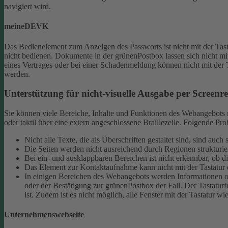
navigiert wird.
meineDEVK
Das Bedienelement zum Anzeigen des Passworts ist nicht mit der Tast
nicht bedienen.
Dokumente in der grünenPostbox lassen sich nicht mit
eines Vertrages oder bei einer Schadenmeldung können nicht mit der 
werden.
Unterstützung für nicht-visuelle Ausgabe per Screenrea
Sie können viele Bereiche, Inhalte und Funktionen des Webangebots mi
oder taktil über eine extern angeschlossene Braillezeile. Folgende 
Nicht alle Texte, die als Überschriften gestaltet sind, sind au
Die Seiten werden nicht ausreichend durch Regionen strukturier
Bei ein- und ausklappbaren Bereichen ist nicht erkennbar, ob d
Das Element zur Kontaktaufnahme kann nicht mit der Tastatur 
In einigen Bereichen des Webangebots werden Informationen ode
oder der Bestätigung zur grünenPostbox der Fall. Der Tastaturfo
ist. Zudem ist es nicht möglich, alle Fenster mit der Tastatur wi
Unternehmenswebseite