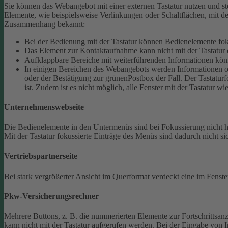
Sie können das Webangebot mit einer externen Tastatur nutzen und ste
Elemente, wie beispielsweise Verlinkungen oder Schaltflächen, mit de
Zusammenhang bekannt:
Bei der Bedienung mit der Tastatur können Bedienelemente fokus
Das Element zur Kontaktaufnahme kann nicht mit der Tastatur 
Aufklappbare Bereiche mit weiterführenden Informationen könn
In einigen Bereichen des Webangebots werden Informationen ode
oder der Bestätigung zur grünenPostbox der Fall. Der Tastaturfo
ist. Zudem ist es nicht möglich, alle Fenster mit der Tastatur wi
Unternehmenswebseite
Die Bedienelemente in den Untermenüs sind bei Fokussierung nicht
Mit der Tastatur fokussierte Einträge des Menüs sind dadurch nicht sic
Vertriebspartnerseite
Bei stark vergrößerter Ansicht im Querformat verdeckt eine im Fenster
Pkw-Versicherungsrechner
Mehrere Buttons, z. B. die nummerierten Elemente zur Fortschrittsanze
kann nicht mit der Tastatur aufgerufen werden.
Bei der Eingabe von I