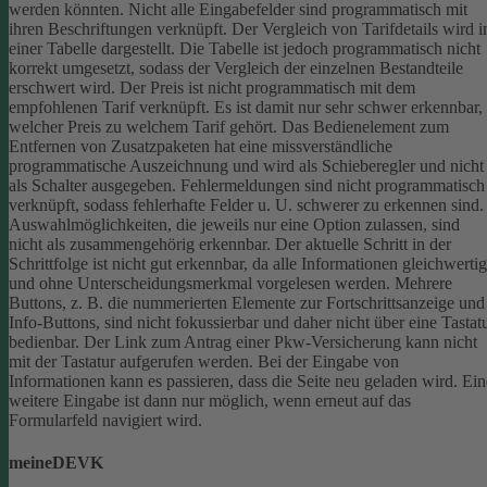
werden könnten.
Nicht alle Eingabefelder sind programmatisch mit
ihren Beschriftungen verknüpft.
Der Vergleich von Tarifdetails wird i
einer Tabelle dargestellt. Die Tabelle ist jedoch programmatisch nicht
korrekt umgesetzt, sodass der Vergleich der einzelnen Bestandteile
erschwert wird.
Der Preis ist nicht programmatisch mit dem
empfohlenen Tarif verknüpft. Es ist damit nur sehr schwer erkennbar,
welcher Preis zu welchem Tarif gehört.
Das Bedienelement zum
Entfernen von Zusatzpaketen hat eine missverständliche
programmatische Auszeichnung und wird als Schieberegler und nicht
als Schalter ausgegeben.
Fehlermeldungen sind nicht programmatisch
verknüpft, sodass fehlerhafte Felder u. U. schwerer zu erkennen sind.
Auswahlmöglichkeiten, die jeweils nur eine Option zulassen, sind
nicht als zusammengehörig erkennbar.
Der aktuelle Schritt in der
Schrittfolge ist nicht gut erkennbar, da alle Informationen gleichwertig
und ohne Unterscheidungsmerkmal vorgelesen werden.
Mehrere
Buttons, z. B. die nummerierten Elemente zur Fortschrittsanzeige und
Info-Buttons, sind nicht fokussierbar und daher nicht über eine Tastat
bedienbar.
Der Link zum Antrag einer Pkw-Versicherung kann nicht
mit der Tastatur aufgerufen werden.
Bei der Eingabe von
Informationen kann es passieren, dass die Seite neu geladen wird. Ein
weitere Eingabe ist dann nur möglich, wenn erneut auf das
Formularfeld navigiert wird.
meineDEVK