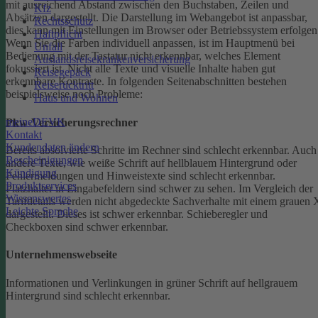
mit ausreichend Abstand zwischen den Buchstaben, Zeilen und
Kfz
Absätzen dargestellt.
Die Darstellung im Webangebot ist anpassbar,
Rechtsschutz
dies kann mit Einstellungen im Browser oder Betriebssystem erfolgen
Haftpflicht
Wenn Sie die Farben individuell anpassen, ist im Hauptmenü bei
Unfall
Bedienung mit der Tastatur nicht erkennbar, welches Element
Auslandsreisekrankenversicherung
fokussiert ist.
Nicht alle Texte und visuelle Inhalte haben gut
Reisegepäck
erkennbare Kontraste. In folgenden Seitenabschnitten bestehen
Reiserücktritt
beispielsweise noch Probleme:
Haus und Wohnen
meineDEVK
Pkw-Versicherungsrechner
Kontakt
Kundendaten ändern
Bereits absolvierte Schritte im Rechner sind schlecht erkennbar.
Auch
Bescheinigungen
andere Texte, wie weiße Schrift auf hellblauem Hintergrund oder
Kündigung
Fehlermeldungen und Hinweistexte sind schlecht erkennbar.
Produktservices
Platzhalter in Eingabefeldern sind schwer zu sehen.
Im Vergleich der
Wissenswertes
Tarifdetails werden nicht abgedeckte Sachverhalte mit einem grauen 
Leichte Sprache
dargestellt. Dieses ist schwer erkennbar.
Schieberegler und
Checkboxen sind schwer erkennbar.
Unternehmenswebseite
Informationen und Verlinkungen in grüner Schrift auf hellgrauem
Hintergrund sind schlecht erkennbar.