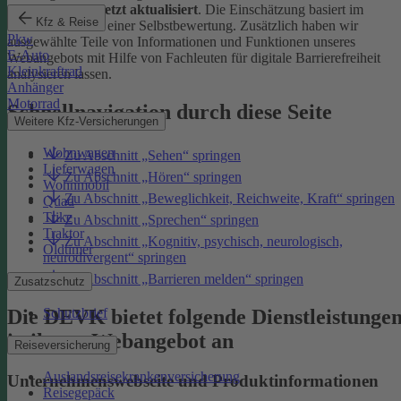
Januar 2026 zuletzt aktualisiert
. Die Einschätzung basiert im
Kfz & Reise
Wesentlichen auf einer Selbstbewertung. Zusätzlich haben wir
Pkw
ausgewählte Teile von Informationen und Funktionen unseres
E-Auto
Webangebots mit Hilfe von Fachleuten für digitale Barrierefreiheit
Kleinkraftrad
analysieren lassen.
Anhänger
Motorrad
Schnellnavigation durch diese Seite
Weitere Kfz-Versicherungen
Wohnwagen
Zu Abschnitt „Sehen“ springen
Lieferwagen
Zu Abschnitt „Hören“ springen
Wohnmobil
Zu Abschnitt „Beweglichkeit, Reichweite, Kraft“ springen
Quad
Trike
Zu Abschnitt „Sprechen“ springen
Traktor
Zu Abschnitt „Kognitiv, psychisch, neurologisch,
Oldtimer
neurodivergent“ springen
Zu Abschnitt „Barrieren melden“ springen
Zusatzschutz
Die DEVK bietet folgende Dienstleistunge
Schutzbrief
in ihrem Webangebot an
Reiseversicherung
Auslandsreisekrankenversicherung
Unternehmenswebseite und Produktinformationen
Reisegepäck