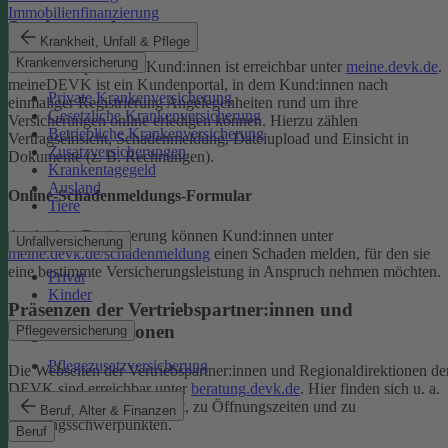
Immobilienfinanzierung
Serviceportal
Krankheit, Unfall & Pflege
Krankenversicherung
Das Serviceportal für Kund:innen ist erreichbar unter
meine.devk.de
.
meineDEVK ist ein Kundenportal, in dem Kund:innen nach
Private Krankenversicherung
einmaliger Registrierung Angelegenheiten rund um ihre
Gesetzliche Krankenversicherung
Versicherungen online erledigen können. Hierzu zählen
Betriebliche Krankenversicherung
Vertragseinsicht, Schadenmeldung, Dateiupload und Einsicht in
Zusatzversicherungen
Dokumente (z. B. Rechnungen).
Krankentagegeld
Ausland
Online-Schadenmeldungs-Formular
Tiere
Auch ohne Registrierung können Kund:innen unter
Unfallversicherung
meine.devk.de/schadenmeldung
einen Schaden melden, für den sie
eine bestimmte Versicherungsleistung in Anspruch nehmen möchten.
Privat
Kinder
Präsenzen der Vertriebspartner:innen und
Regionaldirektionen
Pflegeversicherung
Pflegezusatzversicherung
Die Webseiten der Vertriebspartner:innen und Regionaldirektionen de
DEVK sind erreichbar unter
beratung.devk.de
. Hier finden sich u. a.
Informationen zum Standort, zu Öffnungszeiten und zu
Beruf, Alter & Finanzen
Beratungsschwerpunkten.
Beruf