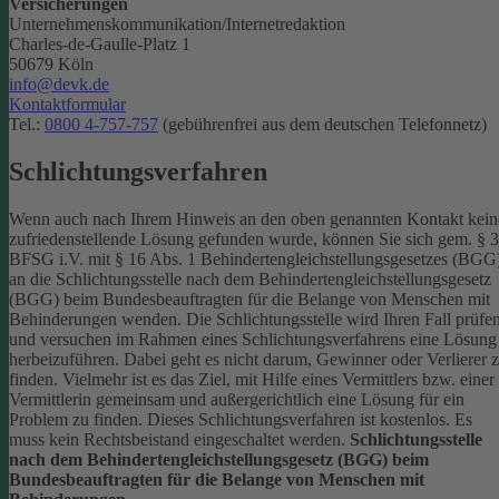
Versicherungen
Unternehmenskommunikation/Internetredaktion
Charles-de-Gaulle-Platz 1
50679 Köln
info@devk.de
Kontaktformular
Tel.:
0800 4-757-757
(gebührenfrei aus dem deutschen Telefonnetz)
Schlichtungsverfahren
Wenn auch nach Ihrem Hinweis an den oben genannten Kontakt kein
zufriedenstellende Lösung gefunden wurde, können Sie sich gem. § 
BFSG i.V. mit § 16 Abs. 1 Behindertengleichstellungsgesetzes (BGG
an die Schlichtungsstelle nach dem Behindertengleichstellungsgesetz
(BGG) beim Bundesbeauftragten für die Belange von Menschen mit
Behinderungen wenden. Die Schlichtungsstelle wird Ihren Fall prüfe
und versuchen im Rahmen eines Schlichtungsverfahrens eine Lösung
herbeizuführen. Dabei geht es nicht darum, Gewinner oder Verlierer 
finden. Vielmehr ist es das Ziel, mit Hilfe eines Vermittlers bzw. einer
Vermittlerin gemeinsam und außergerichtlich eine Lösung für ein
Problem zu finden. Dieses Schlichtungsverfahren ist kostenlos. Es
muss kein Rechtsbeistand eingeschaltet werden.
Schlichtungsstelle
nach dem Behindertengleichstellungsgesetz (BGG) beim
Bundesbeauftragten für die Belange von Menschen mit