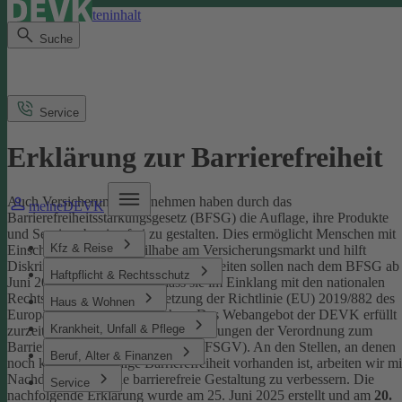
Direkt zum Seiteninhalt
Suche
Service
Erklärung zur Barrierefreiheit
Auch Versicherungsunternehmen haben durch das
meineDEVK
Barrierefreiheitsstärkungsgesetz (BFSG) die Auflage, ihre Produkte
und Services barrierefrei zu gestalten.
Dies ermöglicht Menschen mit
Kfz & Reise
Einschränkungen die Teilhabe am Versicherungsmarkt und hilft
Diskriminierung abzubauen. Internetseiten sollen nach dem BFSG ab
Haftpflicht & Rechtsschutz
Juni 2025 so gestaltet sein, dass sie im Einklang mit den nationalen
Rechtsvorschriften zur Umsetzung der Richtlinie (EU) 2019/882 des
Haus & Wohnen
Europäischen Parlaments stehen.
Das Webangebot der DEVK erfüllt
Krankheit, Unfall & Pflege
zurzeit nicht vollständig die Anforderungen der Verordnung zum
Barrierefreiheitsstärkungsgesetz (BFSGV).
An den Stellen, an denen
Beruf, Alter & Finanzen
noch keine vollständige Barrierefreiheit vorhanden ist, arbeiten wir mi
Nachdruck daran, die barrierefreie Gestaltung zu verbessern.
Die
Service
nachfolgende Erklärung wurde am 25. Juni 2025 erstellt und am
20.