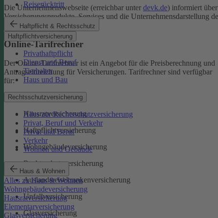
Reiserücktritt
Die Unternehmenswebseite (erreichbar unter
devk.de
) informiert über
Versicherungsprodukte, Services und die Unternehmensdarstellung de
DEVK.
Haftpflicht & Rechtsschutz
Haftpflichtversicherung
Online-Tarifrechner
Privathaftpflicht
Dienst und Beruf
Der Online-Tarifrechner ist ein Angebot für die Preisberechnung und
Tierhalter
Antragseinreichung für Versicherungen. Tarifrechner sind verfügbar
Haus und Bau
für:
Kfz-Versicherungen
Rechtsschutzversicherung
Hausratversicherung
Alles zur Rechtsschutzversicherung
Privat, Beruf und Verkehr
Haftpflichtversicherung
Privat und Beruf
Verkehr
Wohngebäudeversicherung
Wohnen und Gebäude
Rechtsschutzversicherung
Haus & Wohnen
Auslandsreisekrankenversicherung
Alles zu Haus & Wohnen
Wohngebäudeversicherung
Unfallversicherung
Hausratversicherung
Elementarversicherung
Glasversicherung
Glasversicherung