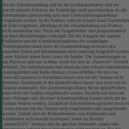
Bei der Schadenmeldung und bei der Kontaktaufnahme sind der
jeweils aktuelle Schritt in der Schrittfolge nicht gut erkennbar, da alle
Informationen gleichwertig und ohne Unterscheidungsmerkmal
vorgelesen werden.
In der Postbox wird die Anzahl neuer Nachrichte
als Zahl vorgelesen, allerdings ist der Zusammenhang zur Postbox
nicht unmittelbar klar.
Nicht alle Eingabefelder sind programmatisch
mit ihren Beschriftungen verknüpft.
Bei der Ausgabe der eigenen
Profildaten und der Kontaktinformationen der zuständigen
Vertriebspartner:innen kann der Zusammenhang zwischen den
einzelnen Daten und Informationen nicht eindeutig hergestellt werden
Leere Absätze stören beim Lesen der Inhalte.
Die Anforderungen an
das Passwort sind nur sichtbar, wenn Sie sich im „Passwort“-Textfeld
befinden. Die Informationen sind damit nur sehr schwer wahrnehmbar
Ausklappfelder und Radio Buttons (Auswahlfelder, die nur eine
Auswahl zulassen) in Formularen lassen sich mit der Tastatur nicht
bedienen.
Dokumente in der grünenPostbox lassen sich nicht mit der
Tastatur einblenden.
Der Zustimmungs-Dialog für die grünePostbox
kann nicht mit Tastatur eingeblendet werden.
Kacheln zur Auswahl
eines Vertrages oder bei einer Schadenmeldung können nicht mit der
Tastatur bedient werden.
Zusätzliche Informationen (gestaltet durch e
i-Icon) können mit der Tastatur nicht eingeblendet oder ausgeblendet
werden. Zudem sind die Bedienelemente zum Einblenden und
Ausblenden nicht korrekt bezeichnet.
Seiten im Bereich
„meineDEVK“ besitzen alle die gleichen Seitentitel, sodass eine