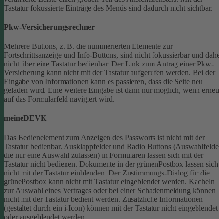
Tastatur fokussierte Einträge des Menüs sind dadurch nicht sichtbar.
Pkw-Versicherungsrechner
Mehrere Buttons, z. B. die nummerierten Elemente zur
Fortschrittsanzeige und Info-Buttons, sind nicht fokussierbar und dah
nicht über eine Tastatur bedienbar.
Der Link zum Antrag einer Pkw-
Versicherung kann nicht mit der Tastatur aufgerufen werden.
Bei der
Eingabe von Informationen kann es passieren, dass die Seite neu
geladen wird. Eine weitere Eingabe ist dann nur möglich, wenn erneu
auf das Formularfeld navigiert wird.
meineDEVK
Das Bedienelement zum Anzeigen des Passworts ist nicht mit der
Tastatur bedienbar.
Ausklappfelder und Radio Buttons (Auswahlfelde
die nur eine Auswahl zulassen) in Formularen lassen sich mit der
Tastatur nicht bedienen.
Dokumente in der grünenPostbox lassen sich
nicht mit der Tastatur einblenden.
Der Zustimmungs-Dialog für die
grünePostbox kann nicht mit Tastatur eingeblendet werden.
Kacheln
zur Auswahl eines Vertrages oder bei einer Schadenmeldung können
nicht mit der Tastatur bedient werden.
Zusätzliche Informationen
(gestaltet durch ein i-Icon) können mit der Tastatur nicht eingeblendet
oder ausgeblendet werden.