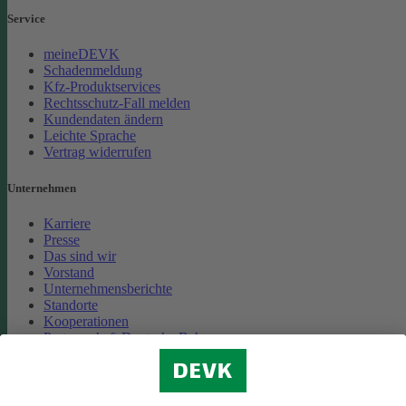
Service
meineDEVK
Schadenmeldung
Kfz-Produktservices
Rechtsschutz-Fall melden
Kundendaten ändern
Leichte Sprache
Vertrag widerrufen
Unternehmen
Karriere
Presse
Das sind wir
Vorstand
Unternehmensberichte
Standorte
Kooperationen
Partnerschaft Deutsche Bahn
Nachhaltigkeit