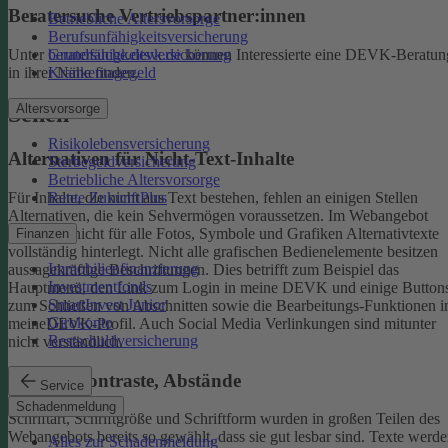
Beratersuche Vertriebspartner:innen
Betriebliche Altersvorsorge
Berufsunfähigkeitsversicherung
Unter
beratersuche.devk.de
können Interessierte eine DEVK-Beratun
Grundfähigkeitsversicherung
in ihrer Nähe finden.
Krankentagegeld
Altersvorsorge
Sehen
Risikolebensversicherung
Alternativen für Nicht-Text-Inhalte
Sterbegeldversicherung
Betriebliche Altersvorsorge
Rente ZukunftPlus
Für Inhalte, die nicht aus Text bestehen, fehlen an einigen Stellen
Alternativen, die kein Sehvermögen voraussetzen. Im Webangebot
sind noch nicht für alle Fotos, Symbole und Grafiken Alternativtexte
Finanzen
vollständig hinterlegt.
Nicht alle grafischen Bedienelemente besitzen
Immobilienfinanzierung
aussagekräftige Beschriftungen. Dies betrifft zum Beispiel das
Investmentfonds
Hauptmenü, den Link zum Login in meine DEVK und einige Button
SmartInvest Junior
zum Schließen von Abschnitten sowie die Bearbeitungs-Funktionen 
Girokonto
meineDEVK-Profil. Auch Social Media Verlinkungen sind mitunter
Restschuldversicherung
nicht verständlich.
Schrift, Kontraste, Abstände
Service
Schadenmeldung
Schriftart, Schriftgröße und Schriftform wurden in großen Teilen des
Webangebots bereits so gewählt, dass sie gut lesbar sind.
Texte werde
Alles zur Schadenmeldung