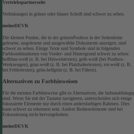
Vertriebspartnerseite
Verlinkungen in grüner oder blauer Schrift sind schwer zu sehen.
meineDEVK
Die kleinen Punkte, die in der grünenPostbox in der Seitenleiste
gelesene, ungelesene und ausgewählte Dokumente anzeigen, sind
schwer zu sehen.
Einige Texte und Symbole sind in folgenden
Farbkombinationen von Vorder- und Hintergrund schwer zu sehen:
hellblau-weiß (z. B. bei Hinweistexten), gelb-weiß (bei Postbox-
Werkzeugen), grau-weiß (z. B. bei Platzhaltertexten), rot-weiß (z. B.
bei Fehlertexten), grün-hellgrün (z. B. bei Filtern).
Alternativen zu Farbhinweisen
Für die meisten Farbhinweise gibt es Alternativen, die farbunabhängi
sind.
Wenn Sie mit der Tastatur navigieren, unterscheiden sich einige
fokussierte Elemente nur durch einen andersfarbigen Rahmen. Dies
kann schwer zu erkennen sein. Andere Bedienelemente sind bei
Fokussierung nicht hervorgehoben.
meineDEVK