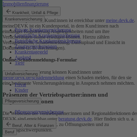
Immobilienfinanzierung
Serviceportal
Krankheit, Unfall & Pflege
Krankenversicherung
Das Serviceportal für Kund:innen ist erreichbar unter
meine.devk.de
.
meineDEVK ist ein Kundenportal, in dem Kund:innen nach
Private Krankenversicherung
einmaliger Registrierung Angelegenheiten rund um ihre
Gesetzliche Krankenversicherung
Versicherungen online erledigen können. Hierzu zählen
Betriebliche Krankenversicherung
Vertragseinsicht, Schadenmeldung, Dateiupload und Einsicht in
Zusatzversicherungen
Dokumente (z. B. Rechnungen).
Krankentagegeld
Ausland
Online-Schadenmeldungs-Formular
Tiere
Auch ohne Registrierung können Kund:innen unter
Unfallversicherung
meine.devk.de/schadenmeldung
einen Schaden melden, für den sie
eine bestimmte Versicherungsleistung in Anspruch nehmen möchten.
Privat
Kinder
Präsenzen der Vertriebspartner:innen und
Regionaldirektionen
Pflegeversicherung
Pflegezusatzversicherung
Die Webseiten der Vertriebspartner:innen und Regionaldirektionen de
DEVK sind erreichbar unter
beratung.devk.de
. Hier finden sich u. a.
Informationen zum Standort, zu Öffnungszeiten und zu
Beruf, Alter & Finanzen
Beratungsschwerpunkten.
Beruf