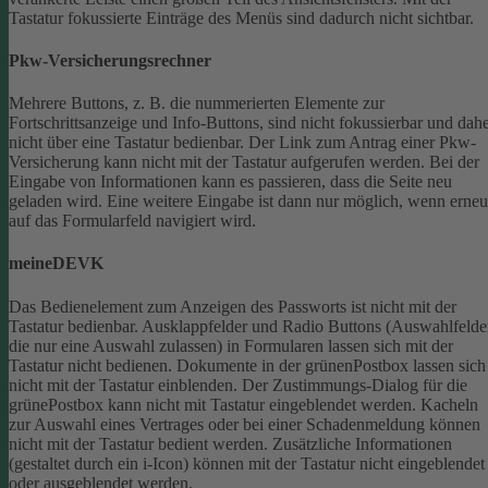
Tastatur fokussierte Einträge des Menüs sind dadurch nicht sichtbar.
Pkw-Versicherungsrechner
Mehrere Buttons, z. B. die nummerierten Elemente zur
Fortschrittsanzeige und Info-Buttons, sind nicht fokussierbar und dah
nicht über eine Tastatur bedienbar.
Der Link zum Antrag einer Pkw-
Versicherung kann nicht mit der Tastatur aufgerufen werden.
Bei der
Eingabe von Informationen kann es passieren, dass die Seite neu
geladen wird. Eine weitere Eingabe ist dann nur möglich, wenn erneu
auf das Formularfeld navigiert wird.
meineDEVK
Das Bedienelement zum Anzeigen des Passworts ist nicht mit der
Tastatur bedienbar.
Ausklappfelder und Radio Buttons (Auswahlfelde
die nur eine Auswahl zulassen) in Formularen lassen sich mit der
Tastatur nicht bedienen.
Dokumente in der grünenPostbox lassen sich
nicht mit der Tastatur einblenden.
Der Zustimmungs-Dialog für die
grünePostbox kann nicht mit Tastatur eingeblendet werden.
Kacheln
zur Auswahl eines Vertrages oder bei einer Schadenmeldung können
nicht mit der Tastatur bedient werden.
Zusätzliche Informationen
(gestaltet durch ein i-Icon) können mit der Tastatur nicht eingeblendet
oder ausgeblendet werden.