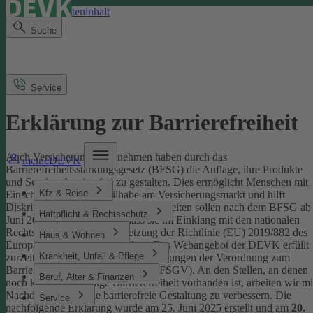
Direkt zum Seiteninhalt
Suche
Service
Erklärung zur Barrierefreiheit
Auch Versicherungsunternehmen haben durch das
meineDEVK
Barrierefreiheitsstärkungsgesetz (BFSG) die Auflage, ihre Produkte
und Services barrierefrei zu gestalten.
Dies ermöglicht Menschen mit
Kfz & Reise
Einschränkungen die Teilhabe am Versicherungsmarkt und hilft
Diskriminierung abzubauen. Internetseiten sollen nach dem BFSG ab
Haftpflicht & Rechtsschutz
Juni 2025 so gestaltet sein, dass sie im Einklang mit den nationalen
Rechtsvorschriften zur Umsetzung der Richtlinie (EU) 2019/882 des
Haus & Wohnen
Europäischen Parlaments stehen.
Das Webangebot der DEVK erfüllt
Krankheit, Unfall & Pflege
zurzeit nicht vollständig die Anforderungen der Verordnung zum
Barrierefreiheitsstärkungsgesetz (BFSGV).
An den Stellen, an denen
Beruf, Alter & Finanzen
noch keine vollständige Barrierefreiheit vorhanden ist, arbeiten wir mi
Nachdruck daran, die barrierefreie Gestaltung zu verbessern.
Die
Service
nachfolgende Erklärung wurde am 25. Juni 2025 erstellt und am
20.