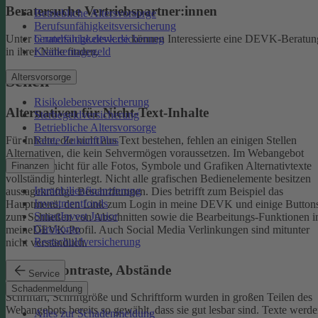
Beratersuche Vertriebspartner:innen
Betriebliche Altersvorsorge
Berufsunfähigkeitsversicherung
Unter
beratersuche.devk.de
können Interessierte eine DEVK-Beratun
Grundfähigkeitsversicherung
in ihrer Nähe finden.
Krankentagegeld
Altersvorsorge
Sehen
Risikolebensversicherung
Alternativen für Nicht-Text-Inhalte
Sterbegeldversicherung
Betriebliche Altersvorsorge
Rente ZukunftPlus
Für Inhalte, die nicht aus Text bestehen, fehlen an einigen Stellen
Alternativen, die kein Sehvermögen voraussetzen. Im Webangebot
sind noch nicht für alle Fotos, Symbole und Grafiken Alternativtexte
Finanzen
vollständig hinterlegt.
Nicht alle grafischen Bedienelemente besitzen
Immobilienfinanzierung
aussagekräftige Beschriftungen. Dies betrifft zum Beispiel das
Investmentfonds
Hauptmenü, den Link zum Login in meine DEVK und einige Button
SmartInvest Junior
zum Schließen von Abschnitten sowie die Bearbeitungs-Funktionen 
Girokonto
meineDEVK-Profil. Auch Social Media Verlinkungen sind mitunter
Restschuldversicherung
nicht verständlich.
Schrift, Kontraste, Abstände
Service
Schadenmeldung
Schriftart, Schriftgröße und Schriftform wurden in großen Teilen des
Webangebots bereits so gewählt, dass sie gut lesbar sind.
Texte werde
Alles zur Schadenmeldung