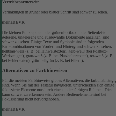
Vertriebspartnerseite
Verlinkungen in grüner oder blauer Schrift sind schwer zu sehen.
meineDEVK
Die kleinen Punkte, die in der grünenPostbox in der Seitenleiste
gelesene, ungelesene und ausgewählte Dokumente anzeigen, sind
schwer zu sehen.
Einige Texte und Symbole sind in folgenden
Farbkombinationen von Vorder- und Hintergrund schwer zu sehen:
hellblau-weiß (z. B. bei Hinweistexten), gelb-weiß (bei Postbox-
Werkzeugen), grau-weiß (z. B. bei Platzhaltertexten), rot-weiß (z. B.
bei Fehlertexten), grün-hellgrün (z. B. bei Filtern).
Alternativen zu Farbhinweisen
Für die meisten Farbhinweise gibt es Alternativen, die farbunabhängi
sind.
Wenn Sie mit der Tastatur navigieren, unterscheiden sich einige
fokussierte Elemente nur durch einen andersfarbigen Rahmen. Dies
kann schwer zu erkennen sein. Andere Bedienelemente sind bei
Fokussierung nicht hervorgehoben.
meineDEVK