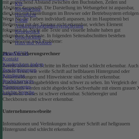
mit ausreichend Abstand zwischen den Buchstaben, Zeilen und
Kfz
Absätzen dargestellt.
Die Darstellung im Webangebot ist anpassbar,
Rechtsschutz
dies kann mit Einstellungen im Browser oder Betriebssystem erfolgen
Haftpflicht
Wenn Sie die Farben individuell anpassen, ist im Hauptmenü bei
Unfall
Bedienung mit der Tastatur nicht erkennbar, welches Element
Auslandsreisekrankenversicherung
fokussiert ist.
Nicht alle Texte und visuelle Inhalte haben gut
Reisegepäck
erkennbare Kontraste. In folgenden Seitenabschnitten bestehen
Reiserücktritt
beispielsweise noch Probleme:
Haus und Wohnen
meineDEVK
Pkw-Versicherungsrechner
Kontakt
Kundendaten ändern
Bereits absolvierte Schritte im Rechner sind schlecht erkennbar.
Auch
Bescheinigungen
andere Texte, wie weiße Schrift auf hellblauem Hintergrund oder
Kündigung
Fehlermeldungen und Hinweistexte sind schlecht erkennbar.
Produktservices
Platzhalter in Eingabefeldern sind schwer zu sehen.
Im Vergleich der
Wissenswertes
Tarifdetails werden nicht abgedeckte Sachverhalte mit einem grauen 
Leichte Sprache
dargestellt. Dieses ist schwer erkennbar.
Schieberegler und
Checkboxen sind schwer erkennbar.
Unternehmenswebseite
Informationen und Verlinkungen in grüner Schrift auf hellgrauem
Hintergrund sind schlecht erkennbar.