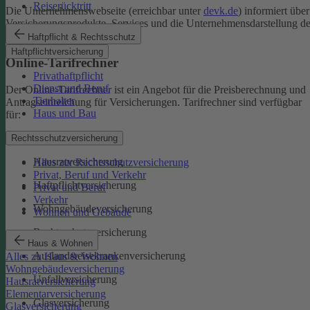
Reiserücktritt
Die Unternehmenswebseite (erreichbar unter
devk.de
) informiert über
Versicherungsprodukte, Services und die Unternehmensdarstellung de
DEVK.
Haftpflicht & Rechtsschutz
Haftpflichtversicherung
Online-Tarifrechner
Privathaftpflicht
Dienst und Beruf
Der Online-Tarifrechner ist ein Angebot für die Preisberechnung und
Tierhalter
Antragseinreichung für Versicherungen. Tarifrechner sind verfügbar
Haus und Bau
für:
Kfz-Versicherungen
Rechtsschutzversicherung
Hausratversicherung
Alles zur Rechtsschutzversicherung
Privat, Beruf und Verkehr
Haftpflichtversicherung
Privat und Beruf
Verkehr
Wohngebäudeversicherung
Wohnen und Gebäude
Rechtsschutzversicherung
Haus & Wohnen
Auslandsreisekrankenversicherung
Alles zu Haus & Wohnen
Wohngebäudeversicherung
Unfallversicherung
Hausratversicherung
Elementarversicherung
Glasversicherung
Glasversicherung