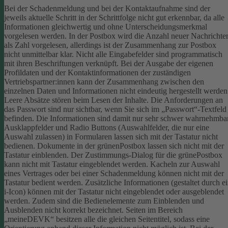
Bei der Schadenmeldung und bei der Kontaktaufnahme sind der
jeweils aktuelle Schritt in der Schrittfolge nicht gut erkennbar, da alle
Informationen gleichwertig und ohne Unterscheidungsmerkmal
vorgelesen werden.
In der Postbox wird die Anzahl neuer Nachrichte
als Zahl vorgelesen, allerdings ist der Zusammenhang zur Postbox
nicht unmittelbar klar.
Nicht alle Eingabefelder sind programmatisch
mit ihren Beschriftungen verknüpft.
Bei der Ausgabe der eigenen
Profildaten und der Kontaktinformationen der zuständigen
Vertriebspartner:innen kann der Zusammenhang zwischen den
einzelnen Daten und Informationen nicht eindeutig hergestellt werden
Leere Absätze stören beim Lesen der Inhalte.
Die Anforderungen an
das Passwort sind nur sichtbar, wenn Sie sich im „Passwort“-Textfeld
befinden. Die Informationen sind damit nur sehr schwer wahrnehmbar
Ausklappfelder und Radio Buttons (Auswahlfelder, die nur eine
Auswahl zulassen) in Formularen lassen sich mit der Tastatur nicht
bedienen.
Dokumente in der grünenPostbox lassen sich nicht mit der
Tastatur einblenden.
Der Zustimmungs-Dialog für die grünePostbox
kann nicht mit Tastatur eingeblendet werden.
Kacheln zur Auswahl
eines Vertrages oder bei einer Schadenmeldung können nicht mit der
Tastatur bedient werden.
Zusätzliche Informationen (gestaltet durch e
i-Icon) können mit der Tastatur nicht eingeblendet oder ausgeblendet
werden. Zudem sind die Bedienelemente zum Einblenden und
Ausblenden nicht korrekt bezeichnet.
Seiten im Bereich
„meineDEVK“ besitzen alle die gleichen Seitentitel, sodass eine