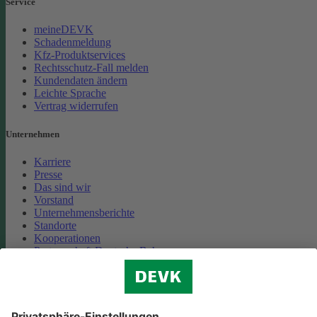
Service
meineDEVK
Schadenmeldung
Kfz-Produktservices
Rechtsschutz-Fall melden
Kundendaten ändern
Leichte Sprache
Vertrag widerrufen
Unternehmen
Karriere
Presse
Das sind wir
Vorstand
Unternehmensberichte
Standorte
Kooperationen
Partnerschaft Deutsche Bahn
Nachhaltigkeit