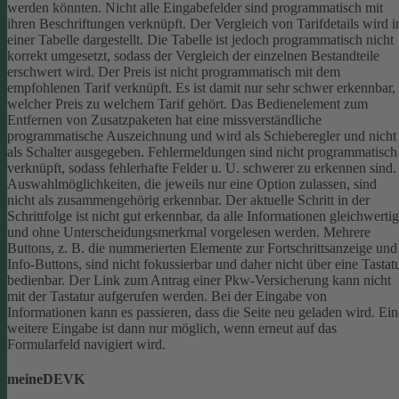
werden könnten.
Nicht alle Eingabefelder sind programmatisch mit
ihren Beschriftungen verknüpft.
Der Vergleich von Tarifdetails wird i
einer Tabelle dargestellt. Die Tabelle ist jedoch programmatisch nicht
korrekt umgesetzt, sodass der Vergleich der einzelnen Bestandteile
erschwert wird.
Der Preis ist nicht programmatisch mit dem
empfohlenen Tarif verknüpft. Es ist damit nur sehr schwer erkennbar,
welcher Preis zu welchem Tarif gehört.
Das Bedienelement zum
Entfernen von Zusatzpaketen hat eine missverständliche
programmatische Auszeichnung und wird als Schieberegler und nicht
als Schalter ausgegeben.
Fehlermeldungen sind nicht programmatisch
verknüpft, sodass fehlerhafte Felder u. U. schwerer zu erkennen sind.
Auswahlmöglichkeiten, die jeweils nur eine Option zulassen, sind
nicht als zusammengehörig erkennbar.
Der aktuelle Schritt in der
Schrittfolge ist nicht gut erkennbar, da alle Informationen gleichwertig
und ohne Unterscheidungsmerkmal vorgelesen werden.
Mehrere
Buttons, z. B. die nummerierten Elemente zur Fortschrittsanzeige und
Info-Buttons, sind nicht fokussierbar und daher nicht über eine Tastat
bedienbar.
Der Link zum Antrag einer Pkw-Versicherung kann nicht
mit der Tastatur aufgerufen werden.
Bei der Eingabe von
Informationen kann es passieren, dass die Seite neu geladen wird. Ein
weitere Eingabe ist dann nur möglich, wenn erneut auf das
Formularfeld navigiert wird.
meineDEVK