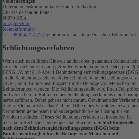
Versicherungen
Unternehmenskommunikation/Internetredaktion
Charles-de-Gaulle-Platz 1
50679 Köln
info@devk.de
Kontaktformular
Tel.:
0800 4-757-757
(gebührenfrei aus dem deutschen Telefonnetz)
Schlichtungsverfahren
Wenn auch nach Ihrem Hinweis an den oben genannten Kontakt kein
zufriedenstellende Lösung gefunden wurde, können Sie sich gem. § 
BFSG i.V. mit § 16 Abs. 1 Behindertengleichstellungsgesetzes (BGG
an die Schlichtungsstelle nach dem Behindertengleichstellungsgesetz
(BGG) beim Bundesbeauftragten für die Belange von Menschen mit
Behinderungen wenden. Die Schlichtungsstelle wird Ihren Fall prüfe
und versuchen im Rahmen eines Schlichtungsverfahrens eine Lösung
herbeizuführen. Dabei geht es nicht darum, Gewinner oder Verlierer 
finden. Vielmehr ist es das Ziel, mit Hilfe eines Vermittlers bzw. einer
Vermittlerin gemeinsam und außergerichtlich eine Lösung für ein
Problem zu finden. Dieses Schlichtungsverfahren ist kostenlos. Es
muss kein Rechtsbeistand eingeschaltet werden.
Schlichtungsstelle
nach dem Behindertengleichstellungsgesetz (BGG) beim
Bundesbeauftragten für die Belange von Menschen mit