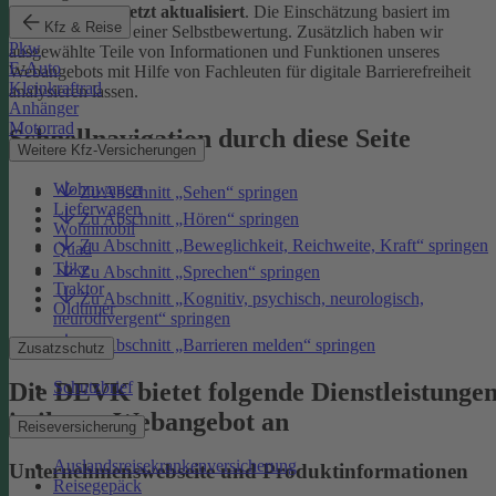
Januar 2026 zuletzt aktualisiert
. Die Einschätzung basiert im
Kfz & Reise
Wesentlichen auf einer Selbstbewertung. Zusätzlich haben wir
Pkw
ausgewählte Teile von Informationen und Funktionen unseres
E-Auto
Webangebots mit Hilfe von Fachleuten für digitale Barrierefreiheit
Kleinkraftrad
analysieren lassen.
Anhänger
Motorrad
Schnellnavigation durch diese Seite
Weitere Kfz-Versicherungen
Wohnwagen
Zu Abschnitt „Sehen“ springen
Lieferwagen
Zu Abschnitt „Hören“ springen
Wohnmobil
Zu Abschnitt „Beweglichkeit, Reichweite, Kraft“ springen
Quad
Trike
Zu Abschnitt „Sprechen“ springen
Traktor
Zu Abschnitt „Kognitiv, psychisch, neurologisch,
Oldtimer
neurodivergent“ springen
Zu Abschnitt „Barrieren melden“ springen
Zusatzschutz
Die DEVK bietet folgende Dienstleistunge
Schutzbrief
in ihrem Webangebot an
Reiseversicherung
Auslandsreisekrankenversicherung
Unternehmenswebseite und Produktinformationen
Reisegepäck