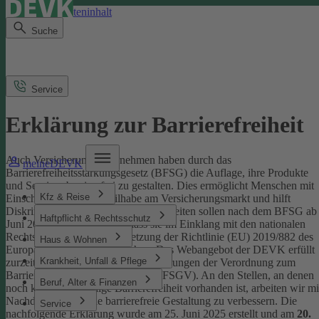
Direkt zum Seiteninhalt
Suche
Service
Erklärung zur Barrierefreiheit
Auch Versicherungsunternehmen haben durch das
meineDEVK
Barrierefreiheitsstärkungsgesetz (BFSG) die Auflage, ihre Produkte
und Services barrierefrei zu gestalten.
Dies ermöglicht Menschen mit
Kfz & Reise
Einschränkungen die Teilhabe am Versicherungsmarkt und hilft
Diskriminierung abzubauen. Internetseiten sollen nach dem BFSG ab
Haftpflicht & Rechtsschutz
Juni 2025 so gestaltet sein, dass sie im Einklang mit den nationalen
Rechtsvorschriften zur Umsetzung der Richtlinie (EU) 2019/882 des
Haus & Wohnen
Europäischen Parlaments stehen.
Das Webangebot der DEVK erfüllt
Krankheit, Unfall & Pflege
zurzeit nicht vollständig die Anforderungen der Verordnung zum
Barrierefreiheitsstärkungsgesetz (BFSGV).
An den Stellen, an denen
Beruf, Alter & Finanzen
noch keine vollständige Barrierefreiheit vorhanden ist, arbeiten wir mi
Nachdruck daran, die barrierefreie Gestaltung zu verbessern.
Die
Service
nachfolgende Erklärung wurde am 25. Juni 2025 erstellt und am
20.