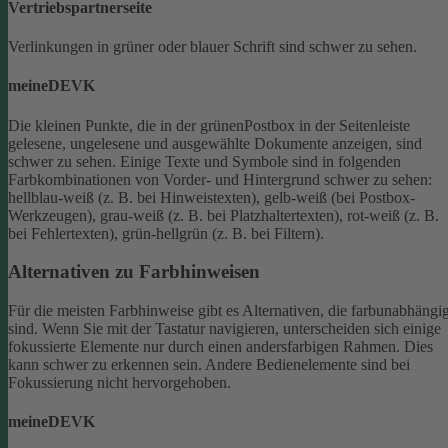
Vertriebspartnerseite
Verlinkungen in grüner oder blauer Schrift sind schwer zu sehen.
meineDEVK
Die kleinen Punkte, die in der grünenPostbox in der Seitenleiste
gelesene, ungelesene und ausgewählte Dokumente anzeigen, sind
schwer zu sehen.
Einige Texte und Symbole sind in folgenden
Farbkombinationen von Vorder- und Hintergrund schwer zu sehen:
hellblau-weiß (z. B. bei Hinweistexten), gelb-weiß (bei Postbox-
Werkzeugen), grau-weiß (z. B. bei Platzhaltertexten), rot-weiß (z. B.
bei Fehlertexten), grün-hellgrün (z. B. bei Filtern).
Alternativen zu Farbhinweisen
Für die meisten Farbhinweise gibt es Alternativen, die farbunabhängi
sind.
Wenn Sie mit der Tastatur navigieren, unterscheiden sich einige
fokussierte Elemente nur durch einen andersfarbigen Rahmen. Dies
kann schwer zu erkennen sein. Andere Bedienelemente sind bei
Fokussierung nicht hervorgehoben.
meineDEVK