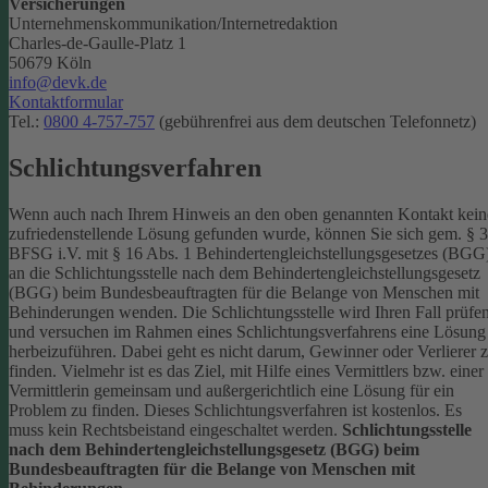
Versicherungen
Unternehmenskommunikation/Internetredaktion
Charles-de-Gaulle-Platz 1
50679 Köln
info@devk.de
Kontaktformular
Tel.:
0800 4-757-757
(gebührenfrei aus dem deutschen Telefonnetz)
Schlichtungsverfahren
Wenn auch nach Ihrem Hinweis an den oben genannten Kontakt kein
zufriedenstellende Lösung gefunden wurde, können Sie sich gem. § 
BFSG i.V. mit § 16 Abs. 1 Behindertengleichstellungsgesetzes (BGG
an die Schlichtungsstelle nach dem Behindertengleichstellungsgesetz
(BGG) beim Bundesbeauftragten für die Belange von Menschen mit
Behinderungen wenden. Die Schlichtungsstelle wird Ihren Fall prüfe
und versuchen im Rahmen eines Schlichtungsverfahrens eine Lösung
herbeizuführen. Dabei geht es nicht darum, Gewinner oder Verlierer 
finden. Vielmehr ist es das Ziel, mit Hilfe eines Vermittlers bzw. einer
Vermittlerin gemeinsam und außergerichtlich eine Lösung für ein
Problem zu finden. Dieses Schlichtungsverfahren ist kostenlos. Es
muss kein Rechtsbeistand eingeschaltet werden.
Schlichtungsstelle
nach dem Behindertengleichstellungsgesetz (BGG) beim
Bundesbeauftragten für die Belange von Menschen mit