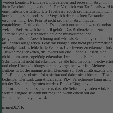
werden könnten.
Nicht alle Eingabefelder sind programmatisch mit
ihren Beschriftungen verknüpft.
Der Vergleich von Tarifdetails wird i
einer Tabelle dargestellt. Die Tabelle ist jedoch programmatisch nicht
korrekt umgesetzt, sodass der Vergleich der einzelnen Bestandteile
erschwert wird.
Der Preis ist nicht programmatisch mit dem
empfohlenen Tarif verknüpft. Es ist damit nur sehr schwer erkennbar,
welcher Preis zu welchem Tarif gehört.
Das Bedienelement zum
Entfernen von Zusatzpaketen hat eine missverständliche
programmatische Auszeichnung und wird als Schieberegler und nicht
als Schalter ausgegeben.
Fehlermeldungen sind nicht programmatisch
verknüpft, sodass fehlerhafte Felder u. U. schwerer zu erkennen sind.
Auswahlmöglichkeiten, die jeweils nur eine Option zulassen, sind
nicht als zusammengehörig erkennbar.
Der aktuelle Schritt in der
Schrittfolge ist nicht gut erkennbar, da alle Informationen gleichwertig
und ohne Unterscheidungsmerkmal vorgelesen werden.
Mehrere
Buttons, z. B. die nummerierten Elemente zur Fortschrittsanzeige und
Info-Buttons, sind nicht fokussierbar und daher nicht über eine Tastat
bedienbar.
Der Link zum Antrag einer Pkw-Versicherung kann nicht
mit der Tastatur aufgerufen werden.
Bei der Eingabe von
Informationen kann es passieren, dass die Seite neu geladen wird. Ein
weitere Eingabe ist dann nur möglich, wenn erneut auf das
Formularfeld navigiert wird.
meineDEVK