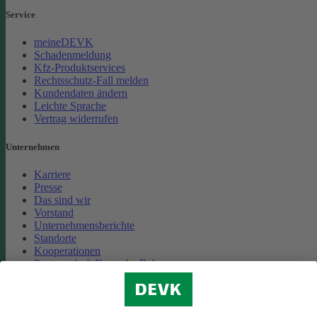
Service
meineDEVK
Schadenmeldung
Kfz-Produktservices
Rechtsschutz-Fall melden
Kundendaten ändern
Leichte Sprache
Vertrag widerrufen
Unternehmen
Karriere
Presse
Das sind wir
Vorstand
Unternehmensberichte
Standorte
Kooperationen
Partnerschaft Deutsche Bahn
Nachhaltigkeit