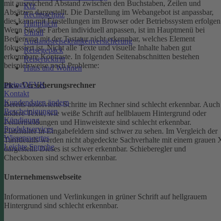
mit ausreichend Abstand zwischen den Buchstaben, Zeilen und
Kfz
Absätzen dargestellt.
Die Darstellung im Webangebot ist anpassbar,
Rechtsschutz
dies kann mit Einstellungen im Browser oder Betriebssystem erfolgen
Haftpflicht
Wenn Sie die Farben individuell anpassen, ist im Hauptmenü bei
Unfall
Bedienung mit der Tastatur nicht erkennbar, welches Element
Auslandsreisekrankenversicherung
fokussiert ist.
Nicht alle Texte und visuelle Inhalte haben gut
Reisegepäck
erkennbare Kontraste. In folgenden Seitenabschnitten bestehen
Reiserücktritt
beispielsweise noch Probleme:
Haus und Wohnen
meineDEVK
Pkw-Versicherungsrechner
Kontakt
Kundendaten ändern
Bereits absolvierte Schritte im Rechner sind schlecht erkennbar.
Auch
Bescheinigungen
andere Texte, wie weiße Schrift auf hellblauem Hintergrund oder
Kündigung
Fehlermeldungen und Hinweistexte sind schlecht erkennbar.
Produktservices
Platzhalter in Eingabefeldern sind schwer zu sehen.
Im Vergleich der
Wissenswertes
Tarifdetails werden nicht abgedeckte Sachverhalte mit einem grauen 
Leichte Sprache
dargestellt. Dieses ist schwer erkennbar.
Schieberegler und
Checkboxen sind schwer erkennbar.
Unternehmenswebseite
Informationen und Verlinkungen in grüner Schrift auf hellgrauem
Hintergrund sind schlecht erkennbar.