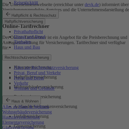
Reiserücktritt
Die Unternehmenswebseite (erreichbar unter
devk.de
) informiert über
Versicherungsprodukte, Services und die Unternehmensdarstellung de
DEVK.
Haftpflicht & Rechtsschutz
Haftpflichtversicherung
Online-Tarifrechner
Privathaftpflicht
Dienst und Beruf
Der Online-Tarifrechner ist ein Angebot für die Preisberechnung und
Tierhalter
Antragseinreichung für Versicherungen. Tarifrechner sind verfügbar
Haus und Bau
für:
Kfz-Versicherungen
Rechtsschutzversicherung
Hausratversicherung
Alles zur Rechtsschutzversicherung
Privat, Beruf und Verkehr
Haftpflichtversicherung
Privat und Beruf
Verkehr
Wohngebäudeversicherung
Wohnen und Gebäude
Rechtsschutzversicherung
Haus & Wohnen
Auslandsreisekrankenversicherung
Alles zu Haus & Wohnen
Wohngebäudeversicherung
Unfallversicherung
Hausratversicherung
Elementarversicherung
Glasversicherung
Glasversicherung