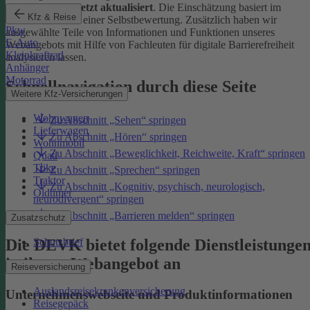
Januar 2026 zuletzt aktualisiert
. Die Einschätzung basiert im
Kfz & Reise
Wesentlichen auf einer Selbstbewertung. Zusätzlich haben wir
Pkw
ausgewählte Teile von Informationen und Funktionen unseres
E-Auto
Webangebots mit Hilfe von Fachleuten für digitale Barrierefreiheit
Kleinkraftrad
analysieren lassen.
Anhänger
Motorrad
Schnellnavigation durch diese Seite
Weitere Kfz-Versicherungen
Wohnwagen
Zu Abschnitt „Sehen“ springen
Lieferwagen
Zu Abschnitt „Hören“ springen
Wohnmobil
Zu Abschnitt „Beweglichkeit, Reichweite, Kraft“ springen
Quad
Trike
Zu Abschnitt „Sprechen“ springen
Traktor
Zu Abschnitt „Kognitiv, psychisch, neurologisch,
Oldtimer
neurodivergent“ springen
Zu Abschnitt „Barrieren melden“ springen
Zusatzschutz
Die DEVK bietet folgende Dienstleistunge
Schutzbrief
in ihrem Webangebot an
Reiseversicherung
Auslandsreisekrankenversicherung
Unternehmenswebseite und Produktinformationen
Reisegepäck