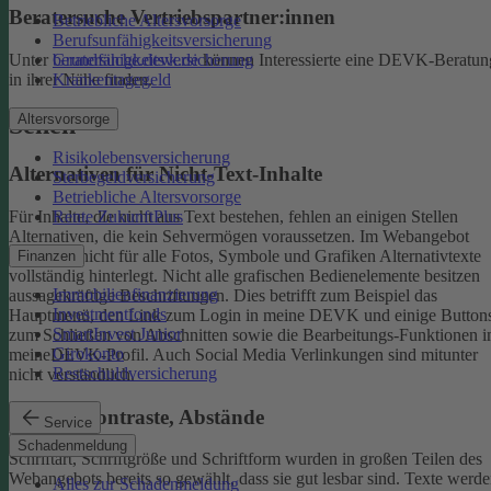
Beratersuche Vertriebspartner:innen
Betriebliche Altersvorsorge
Berufsunfähigkeitsversicherung
Unter
beratersuche.devk.de
können Interessierte eine DEVK-Beratun
Grundfähigkeitsversicherung
in ihrer Nähe finden.
Krankentagegeld
Altersvorsorge
Sehen
Risikolebensversicherung
Alternativen für Nicht-Text-Inhalte
Sterbegeldversicherung
Betriebliche Altersvorsorge
Rente ZukunftPlus
Für Inhalte, die nicht aus Text bestehen, fehlen an einigen Stellen
Alternativen, die kein Sehvermögen voraussetzen. Im Webangebot
sind noch nicht für alle Fotos, Symbole und Grafiken Alternativtexte
Finanzen
vollständig hinterlegt.
Nicht alle grafischen Bedienelemente besitzen
Immobilienfinanzierung
aussagekräftige Beschriftungen. Dies betrifft zum Beispiel das
Investmentfonds
Hauptmenü, den Link zum Login in meine DEVK und einige Button
SmartInvest Junior
zum Schließen von Abschnitten sowie die Bearbeitungs-Funktionen 
Girokonto
meineDEVK-Profil. Auch Social Media Verlinkungen sind mitunter
Restschuldversicherung
nicht verständlich.
Schrift, Kontraste, Abstände
Service
Schadenmeldung
Schriftart, Schriftgröße und Schriftform wurden in großen Teilen des
Webangebots bereits so gewählt, dass sie gut lesbar sind.
Texte werde
Alles zur Schadenmeldung