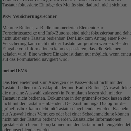
Tastatur fokussierte Einträge des Menüs sind dadurch nicht sichtbar.
Pkw-Versicherungsrechner
Mehrere Buttons, z. B. die nummerierten Elemente zur
Fortschrittsanzeige und Info-Buttons, sind nicht fokussierbar und dah
nicht über eine Tastatur bedienbar.
Der Link zum Antrag einer Pkw-
Versicherung kann nicht mit der Tastatur aufgerufen werden.
Bei der
Eingabe von Informationen kann es passieren, dass die Seite neu
geladen wird. Eine weitere Eingabe ist dann nur möglich, wenn erneu
auf das Formularfeld navigiert wird.
meineDEVK
Das Bedienelement zum Anzeigen des Passworts ist nicht mit der
Tastatur bedienbar.
Ausklappfelder und Radio Buttons (Auswahlfelde
die nur eine Auswahl zulassen) in Formularen lassen sich mit der
Tastatur nicht bedienen.
Dokumente in der grünenPostbox lassen sich
nicht mit der Tastatur einblenden.
Der Zustimmungs-Dialog für die
grünePostbox kann nicht mit Tastatur eingeblendet werden.
Kacheln
zur Auswahl eines Vertrages oder bei einer Schadenmeldung können
nicht mit der Tastatur bedient werden.
Zusätzliche Informationen
(gestaltet durch ein i-Icon) können mit der Tastatur nicht eingeblendet
oder ausgeblendet werden.