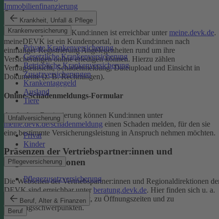
Immobilienfinanzierung
Serviceportal
Krankheit, Unfall & Pflege
Krankenversicherung
Das Serviceportal für Kund:innen ist erreichbar unter
meine.devk.de
.
meineDEVK ist ein Kundenportal, in dem Kund:innen nach
Private Krankenversicherung
einmaliger Registrierung Angelegenheiten rund um ihre
Gesetzliche Krankenversicherung
Versicherungen online erledigen können. Hierzu zählen
Betriebliche Krankenversicherung
Vertragseinsicht, Schadenmeldung, Dateiupload und Einsicht in
Zusatzversicherungen
Dokumente (z. B. Rechnungen).
Krankentagegeld
Ausland
Online-Schadenmeldungs-Formular
Tiere
Auch ohne Registrierung können Kund:innen unter
Unfallversicherung
meine.devk.de/schadenmeldung
einen Schaden melden, für den sie
eine bestimmte Versicherungsleistung in Anspruch nehmen möchten.
Privat
Kinder
Präsenzen der Vertriebspartner:innen und
Regionaldirektionen
Pflegeversicherung
Pflegezusatzversicherung
Die Webseiten der Vertriebspartner:innen und Regionaldirektionen de
DEVK sind erreichbar unter
beratung.devk.de
. Hier finden sich u. a.
Informationen zum Standort, zu Öffnungszeiten und zu
Beruf, Alter & Finanzen
Beratungsschwerpunkten.
Beruf