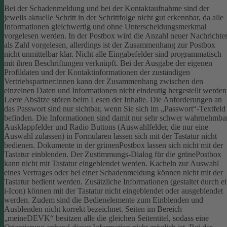
Bei der Schadenmeldung und bei der Kontaktaufnahme sind der
jeweils aktuelle Schritt in der Schrittfolge nicht gut erkennbar, da alle
Informationen gleichwertig und ohne Unterscheidungsmerkmal
vorgelesen werden.
In der Postbox wird die Anzahl neuer Nachrichte
als Zahl vorgelesen, allerdings ist der Zusammenhang zur Postbox
nicht unmittelbar klar.
Nicht alle Eingabefelder sind programmatisch
mit ihren Beschriftungen verknüpft.
Bei der Ausgabe der eigenen
Profildaten und der Kontaktinformationen der zuständigen
Vertriebspartner:innen kann der Zusammenhang zwischen den
einzelnen Daten und Informationen nicht eindeutig hergestellt werden
Leere Absätze stören beim Lesen der Inhalte.
Die Anforderungen an
das Passwort sind nur sichtbar, wenn Sie sich im „Passwort“-Textfeld
befinden. Die Informationen sind damit nur sehr schwer wahrnehmbar
Ausklappfelder und Radio Buttons (Auswahlfelder, die nur eine
Auswahl zulassen) in Formularen lassen sich mit der Tastatur nicht
bedienen.
Dokumente in der grünenPostbox lassen sich nicht mit der
Tastatur einblenden.
Der Zustimmungs-Dialog für die grünePostbox
kann nicht mit Tastatur eingeblendet werden.
Kacheln zur Auswahl
eines Vertrages oder bei einer Schadenmeldung können nicht mit der
Tastatur bedient werden.
Zusätzliche Informationen (gestaltet durch e
i-Icon) können mit der Tastatur nicht eingeblendet oder ausgeblendet
werden. Zudem sind die Bedienelemente zum Einblenden und
Ausblenden nicht korrekt bezeichnet.
Seiten im Bereich
„meineDEVK“ besitzen alle die gleichen Seitentitel, sodass eine