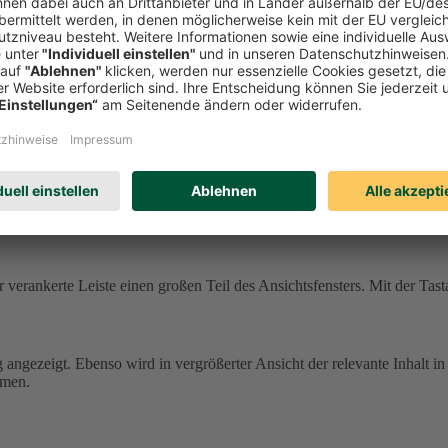
ne andere Farbgebung und können damit schwer zu erkennen sein.
In de
.
tehen dafür Einstellungen im Browser und/oder in Ihrem Betriebssyste
 einige Texte.
icht übernommen.
enster verankerte Leiste einen großen Teil des Ansichtsfensters. Mit de
 verankerte Leiste einen großen Teil des Ansichtsfensters. Mit der Tast
g angezeigt. Ebenso wird in vergrößerter Ansicht der relevante Inhalt in
mmen.