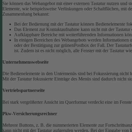
Sie können das Webangebot mit einer externen Tastatur nutzen und ste
Elemente, wie beispielsweise Verlinkungen oder Schaltflächen, mit de
Zusammenhang bekannt:
Bei der Bedienung mit der Tastatur können Bedienelemente fokus
Das Element zur Kontaktaufnahme kann nicht mit der Tastatur 
Aufklappbare Bereiche mit weiterführenden Informationen könn
In einigen Bereichen des Webangebots werden Informationen ode
oder der Bestätigung zur grünenPostbox der Fall. Der Tastaturfo
ist. Zudem ist es nicht möglich, alle Fenster mit der Tastatur wi
Unternehmenswebseite
Die Bedienelemente in den Untermenüs sind bei Fokussierung nicht
Mit der Tastatur fokussierte Einträge des Menüs sind dadurch nicht sic
Vertriebspartnerseite
Bei stark vergrößerter Ansicht im Querformat verdeckt eine im Fenster
Pkw-Versicherungsrechner
Mehrere Buttons, z. B. die nummerierten Elemente zur Fortschrittsanze
kann nicht mit der Tastatur aufgerufen werden.
Bei der Eingabe von I