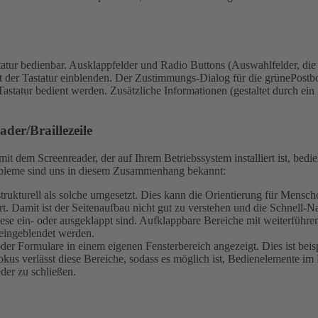
atur bedienbar.
Ausklappfelder und Radio Buttons (Auswahlfelder, die n
 der Tastatur einblenden.
Der Zustimmungs-Dialog für die grünePostbo
Tastatur bedient werden.
Zusätzliche Informationen (gestaltet durch ein
der/Braillezeile
t dem Screenreader, der auf Ihrem Betriebssystem installiert ist, bed
Probleme sind uns in diesem Zusammenhang bekannt:
ch strukturell als solche umgesetzt. Dies kann die Orientierung für Men
t. Damit ist der Seitenaufbau nicht gut zu verstehen und die Schnell-Na
iese ein- oder ausgeklappt sind. Aufklappbare Bereiche mit weiterführ
eingeblendet werden.
r Formulare in einem eigenen Fensterbereich angezeigt. Dies ist beis
kus verlässt diese Bereiche, sodass es möglich ist, Bedienelemente im 
eder zu schließen.