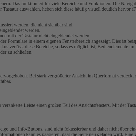
uern. Das funktioniert für viele Bereiche und Funktionen. Die Navigati
r Tastatur auswählen, heben sich diese häufig visuell deutlich hervor
siert werden, die nicht sichtbar sind.
eingeblendet werden.
en mit der Tastatur nicht eingeblendet werden.
r Formulare in einem eigenen Fensterbereich angezeigt. Dies ist beis
kus verlässt diese Bereiche, sodass es möglich ist, Bedienelemente im 
eder zu schließen.
 hervorgehoben.
Bei stark vergrößerter Ansicht im Querformat verdeckt e
htbar.
 verankerte Leiste einen großen Teil des Ansichtsfensters. Mit der Tast
ige und Info-Buttons, sind nicht fokussierbar und daher nicht über ein
nformationen kann es passieren, dass die Seite neu geladen wird. Eine 