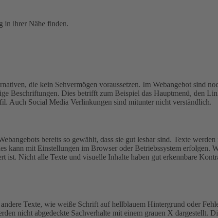
 in ihrer Nähe finden.
lternativen, die kein Sehvermögen voraussetzen. Im Webangebot sind noc
ftige Beschriftungen. Dies betrifft zum Beispiel das Hauptmenü, den
. Auch Social Media Verlinkungen sind mitunter nicht verständlich.
Webangebots bereits so gewählt, dass sie gut lesbar sind.
Texte werden 
ies kann mit Einstellungen im Browser oder Betriebssystem erfolgen. W
t ist.
Nicht alle Texte und visuelle Inhalte haben gut erkennbare Kontr
andere Texte, wie weiße Schrift auf hellblauem Hintergrund oder Fehle
werden nicht abgedeckte Sachverhalte mit einem grauen X dargestellt. D