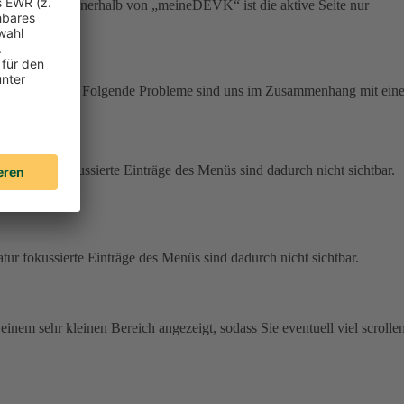
r Navigation innerhalb von „meineDEVK“ ist die aktive Seite nur
m zur Verfügung. Folgende Probleme sind uns im Zusammenhang mit eine
r Tastatur fokussierte Einträge des Menüs sind dadurch nicht sichtbar.
atur fokussierte Einträge des Menüs sind dadurch nicht sichtbar.
 einem sehr kleinen Bereich angezeigt, sodass Sie eventuell viel scrolle