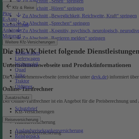
Zu Abschnitt „Sehen“ springen
Kfz & Reise
Zu Abschnitt „Hören“ springen
Pkw
Zu Abschnitt „Beweglichkeit, Reichweite, Kraft“ springen
E-Auto
Zu Abschnitt „Sprechen“ springen
Kleinkraftrad
Anhänger
Zu Abschnitt „Kognitiv, psychisch, neurologisch, neurodiv
Motorrad
Zu Abschnitt „Barrieren melden“ springen
Weitere Kfz-Versicherungen
Die DEVK bietet folgende Dienstleistunge
Wohnwagen
Lieferwagen
Wohnmobil
Unternehmenswebseite und Produktinformationen
Quad
Trike
Die Unternehmenswebseite (erreichbar unter
devk.de
) informiert üb
Traktor
Oldtimer
Online-Tarifrechner
Zusatzschutz
Der Online-Tarifrechner ist ein Angebot für die Preisberechnung und 
Schutzbrief
Kfz-Versicherungen
Reiseversicherung
Hausratversicherung
Auslandsreisekrankenversicherung
Haftpflichtversicherung
Reisegepäck