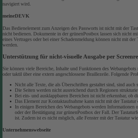
navigiert wird.
meineDEVK
Das Bedienelement zum Anzeigen des Passworts ist nicht mit der Tast
nicht bedienen.
Dokumente in der grünenPostbox lassen sich nicht mit
eines Vertrages oder bei einer Schadenmeldung können nicht mit der 
werden.
Unterstützung für nicht-visuelle Ausgabe per Screenrea
Sie können viele Bereiche, Inhalte und Funktionen des Webangebots mi
oder taktil über eine extern angeschlossene Braillezeile. Folgende 
Nicht alle Texte, die als Überschriften gestaltet sind, sind au
Die Seiten werden nicht ausreichend durch Regionen strukturier
Bei ein- und ausklappbaren Bereichen ist nicht erkennbar, ob d
Das Element zur Kontaktaufnahme kann nicht mit der Tastatur 
In einigen Bereichen des Webangebots werden Informationen ode
oder der Bestätigung zur grünenPostbox der Fall. Der Tastaturfo
ist. Zudem ist es nicht möglich, alle Fenster mit der Tastatur wi
Unternehmenswebseite