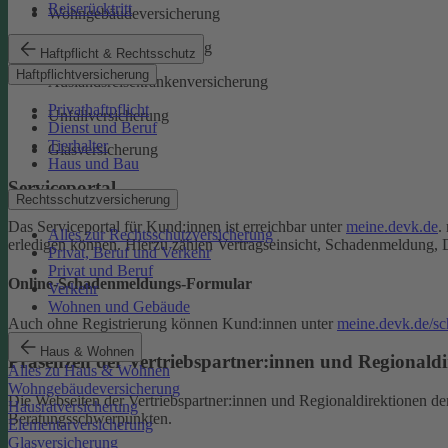
Reiserücktritt
Wohngebäudeversicherung
Rechtsschutzversicherung
Haftpflicht & Rechtsschutz
Haftpflichtversicherung
Auslandsreisekrankenversicherung
Privathaftpflicht
Unfallversicherung
Dienst und Beruf
Tierhalter
Glasversicherung
Haus und Bau
Serviceportal
Rechtsschutzversicherung
Das Serviceportal für Kund:innen ist erreichbar unter
meine.devk.de
.
Alles zur Rechtsschutzversicherung
erledigen können. Hierzu zählen Vertragseinsicht, Schadenmeldung, 
Privat, Beruf und Verkehr
Privat und Beruf
Online-Schadenmeldungs-Formular
Verkehr
Wohnen und Gebäude
Auch ohne Registrierung können Kund:innen unter
meine.devk.de/s
Haus & Wohnen
Präsenzen der Vertriebspartner:innen und Regionaldi
Alles zu Haus & Wohnen
Wohngebäudeversicherung
Die Webseiten der Vertriebspartner:innen und Regionaldirektionen d
Hausratversicherung
Beratungsschwerpunkten.
Elementarversicherung
Glasversicherung