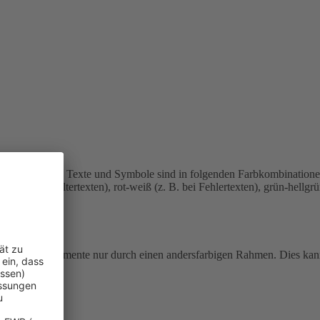
u sehen.
Einige Texte und Symbole sind in folgenden Farbkombination
bei Platzhaltertexten), rot-weiß (z. B. bei Fehlertexten), grün-hellgr
e fokussierte Elemente nur durch einen andersfarbigen Rahmen. Dies ka