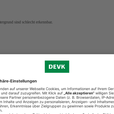
ergrund sind schlecht erkennbar.
lesene, ungelesene und ausgewählte Dokumente anzeigen, sind schwer z
 Hinweistexten), gelb-weiß (bei Postbox-Werkzeugen), grau-weiß (z. B. 
g sind.
Wenn Sie mit der Tastatur navigieren, unterscheiden sich einig
ung nicht hervorgehoben.