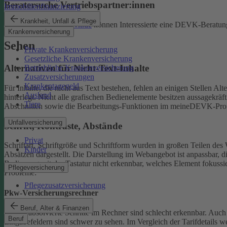
Beratersuche Vertriebspartner:innen
Immobilienfinanzierung
Krankheit, Unfall & Pflege
Unter
beratersuche.devk.de
können Interessierte eine DEVK-Beratung
Krankenversicherung
Sehen
Private Krankenversicherung
Gesetzliche Krankenversicherung
Alternativen für Nicht-Text-Inhalte
Betriebliche Krankenversicherung
Zusatzversicherungen
Krankentagegeld
Für Inhalte, die nicht aus Text bestehen, fehlen an einigen Stellen A
Ausland
hinterlegt.
Nicht alle grafischen Bedienelemente besitzen aussagekrä
Tiere
Abschnitten sowie die Bearbeitungs-Funktionen im meineDEVK-Profil
Unfallversicherung
Schrift, Kontraste, Abstände
Privat
Schriftart, Schriftgröße und Schriftform wurden in großen Teilen des 
Kinder
Absätzen dargestellt.
Die Darstellung im Webangebot ist anpassbar, d
Bedienung mit der Tastatur nicht erkennbar, welches Element fokussier
Pflegeversicherung
Probleme:
Pflegezusatzversicherung
Pkw-Versicherungsrechner
Beruf, Alter & Finanzen
Bereits absolvierte Schritte im Rechner sind schlecht erkennbar.
Auch 
Beruf
Eingabefeldern sind schwer zu sehen.
Im Vergleich der Tarifdetails 