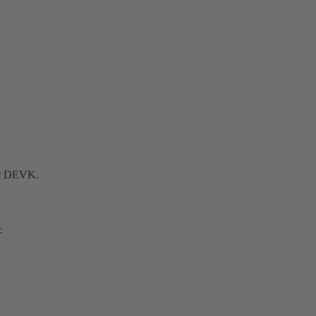
der DEVK.
: