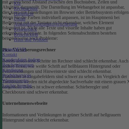
mit ausreichend Abstand zwischen den Buchstaben, Zeilen und
Kfz
Absätzen dargestellt.
Die Darstellung im Webangebot ist anpassbar,
Rechtsschutz
dies kann mit Einstellungen im Browser oder Betriebssystem erfolgen
Haftpflicht
Wenn Sie die Farben individuell anpassen, ist im Hauptmenü bei
Unfall
Bedienung mit der Tastatur nicht erkennbar, welches Element
Auslandsreisekrankenversicherung
fokussiert ist.
Nicht alle Texte und visuelle Inhalte haben gut
Reisegepäck
erkennbare Kontraste. In folgenden Seitenabschnitten bestehen
Reiserücktritt
beispielsweise noch Probleme:
Haus und Wohnen
meineDEVK
Pkw-Versicherungsrechner
Kontakt
Kundendaten ändern
Bereits absolvierte Schritte im Rechner sind schlecht erkennbar.
Auch
Bescheinigungen
andere Texte, wie weiße Schrift auf hellblauem Hintergrund oder
Kündigung
Fehlermeldungen und Hinweistexte sind schlecht erkennbar.
Produktservices
Platzhalter in Eingabefeldern sind schwer zu sehen.
Im Vergleich der
Wissenswertes
Tarifdetails werden nicht abgedeckte Sachverhalte mit einem grauen 
Leichte Sprache
dargestellt. Dieses ist schwer erkennbar.
Schieberegler und
Checkboxen sind schwer erkennbar.
Unternehmenswebseite
Informationen und Verlinkungen in grüner Schrift auf hellgrauem
Hintergrund sind schlecht erkennbar.