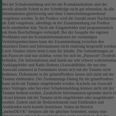
Bei der Schadenmeldung und bei der Kontaktaufnahme sind der
jeweils aktuelle Schritt in der Schrittfolge nicht gut erkennbar, da alle
Informationen gleichwertig und ohne Unterscheidungsmerkmal
vorgelesen werden.
In der Postbox wird die Anzahl neuer Nachrichte
als Zahl vorgelesen, allerdings ist der Zusammenhang zur Postbox
nicht unmittelbar klar.
Nicht alle Eingabefelder sind programmatisch
mit ihren Beschriftungen verknüpft.
Bei der Ausgabe der eigenen
Profildaten und der Kontaktinformationen der zuständigen
Vertriebspartner:innen kann der Zusammenhang zwischen den
einzelnen Daten und Informationen nicht eindeutig hergestellt werden
Leere Absätze stören beim Lesen der Inhalte.
Die Anforderungen an
das Passwort sind nur sichtbar, wenn Sie sich im „Passwort“-Textfeld
befinden. Die Informationen sind damit nur sehr schwer wahrnehmbar
Ausklappfelder und Radio Buttons (Auswahlfelder, die nur eine
Auswahl zulassen) in Formularen lassen sich mit der Tastatur nicht
bedienen.
Dokumente in der grünenPostbox lassen sich nicht mit der
Tastatur einblenden.
Der Zustimmungs-Dialog für die grünePostbox
kann nicht mit Tastatur eingeblendet werden.
Kacheln zur Auswahl
eines Vertrages oder bei einer Schadenmeldung können nicht mit der
Tastatur bedient werden.
Zusätzliche Informationen (gestaltet durch e
i-Icon) können mit der Tastatur nicht eingeblendet oder ausgeblendet
werden. Zudem sind die Bedienelemente zum Einblenden und
Ausblenden nicht korrekt bezeichnet.
Seiten im Bereich
„meineDEVK“ besitzen alle die gleichen Seitentitel, sodass eine