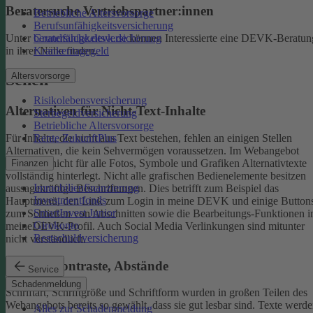
Beratersuche Vertriebspartner:innen
Betriebliche Altersvorsorge
Berufsunfähigkeitsversicherung
Unter
beratersuche.devk.de
können Interessierte eine DEVK-Beratun
Grundfähigkeitsversicherung
in ihrer Nähe finden.
Krankentagegeld
Altersvorsorge
Sehen
Risikolebensversicherung
Alternativen für Nicht-Text-Inhalte
Sterbegeldversicherung
Betriebliche Altersvorsorge
Rente ZukunftPlus
Für Inhalte, die nicht aus Text bestehen, fehlen an einigen Stellen
Alternativen, die kein Sehvermögen voraussetzen. Im Webangebot
sind noch nicht für alle Fotos, Symbole und Grafiken Alternativtexte
Finanzen
vollständig hinterlegt.
Nicht alle grafischen Bedienelemente besitzen
Immobilienfinanzierung
aussagekräftige Beschriftungen. Dies betrifft zum Beispiel das
Investmentfonds
Hauptmenü, den Link zum Login in meine DEVK und einige Button
SmartInvest Junior
zum Schließen von Abschnitten sowie die Bearbeitungs-Funktionen 
Girokonto
meineDEVK-Profil. Auch Social Media Verlinkungen sind mitunter
Restschuldversicherung
nicht verständlich.
Schrift, Kontraste, Abstände
Service
Schadenmeldung
Schriftart, Schriftgröße und Schriftform wurden in großen Teilen des
Webangebots bereits so gewählt, dass sie gut lesbar sind.
Texte werde
Alles zur Schadenmeldung