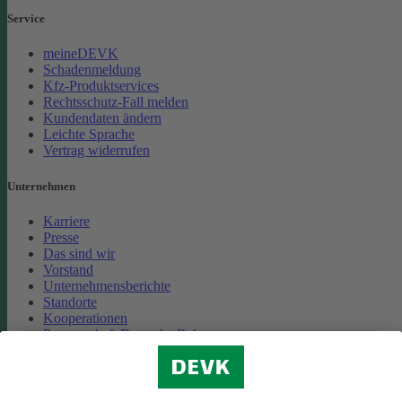
Service
meineDEVK
Schadenmeldung
Kfz-Produktservices
Rechtsschutz-Fall melden
Kundendaten ändern
Leichte Sprache
Vertrag widerrufen
Unternehmen
Karriere
Presse
Das sind wir
Vorstand
Unternehmensberichte
Standorte
Kooperationen
Partnerschaft Deutsche Bahn
Nachhaltigkeit