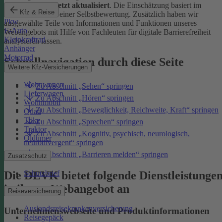
Januar 2026 zuletzt aktualisiert
. Die Einschätzung basiert im
Kfz & Reise
Wesentlichen auf einer Selbstbewertung. Zusätzlich haben wir
Pkw
ausgewählte Teile von Informationen und Funktionen unseres
E-Auto
Webangebots mit Hilfe von Fachleuten für digitale Barrierefreiheit
Kleinkraftrad
analysieren lassen.
Anhänger
Motorrad
Schnellnavigation durch diese Seite
Weitere Kfz-Versicherungen
Wohnwagen
Zu Abschnitt „Sehen“ springen
Lieferwagen
Zu Abschnitt „Hören“ springen
Wohnmobil
Zu Abschnitt „Beweglichkeit, Reichweite, Kraft“ springen
Quad
Trike
Zu Abschnitt „Sprechen“ springen
Traktor
Zu Abschnitt „Kognitiv, psychisch, neurologisch,
Oldtimer
neurodivergent“ springen
Zu Abschnitt „Barrieren melden“ springen
Zusatzschutz
Die DEVK bietet folgende Dienstleistunge
Schutzbrief
in ihrem Webangebot an
Reiseversicherung
Auslandsreisekrankenversicherung
Unternehmenswebseite und Produktinformationen
Reisegepäck