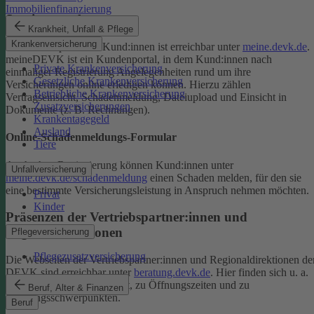
Immobilienfinanzierung
Serviceportal
Krankheit, Unfall & Pflege
Krankenversicherung
Das Serviceportal für Kund:innen ist erreichbar unter
meine.devk.de
.
meineDEVK ist ein Kundenportal, in dem Kund:innen nach
Private Krankenversicherung
einmaliger Registrierung Angelegenheiten rund um ihre
Gesetzliche Krankenversicherung
Versicherungen online erledigen können. Hierzu zählen
Betriebliche Krankenversicherung
Vertragseinsicht, Schadenmeldung, Dateiupload und Einsicht in
Zusatzversicherungen
Dokumente (z. B. Rechnungen).
Krankentagegeld
Ausland
Online-Schadenmeldungs-Formular
Tiere
Auch ohne Registrierung können Kund:innen unter
Unfallversicherung
meine.devk.de/schadenmeldung
einen Schaden melden, für den sie
eine bestimmte Versicherungsleistung in Anspruch nehmen möchten.
Privat
Kinder
Präsenzen der Vertriebspartner:innen und
Regionaldirektionen
Pflegeversicherung
Pflegezusatzversicherung
Die Webseiten der Vertriebspartner:innen und Regionaldirektionen de
DEVK sind erreichbar unter
beratung.devk.de
. Hier finden sich u. a.
Informationen zum Standort, zu Öffnungszeiten und zu
Beruf, Alter & Finanzen
Beratungsschwerpunkten.
Beruf