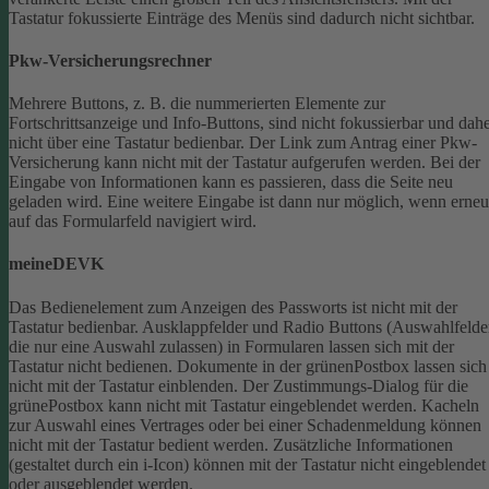
Tastatur fokussierte Einträge des Menüs sind dadurch nicht sichtbar.
Pkw-Versicherungsrechner
Mehrere Buttons, z. B. die nummerierten Elemente zur
Fortschrittsanzeige und Info-Buttons, sind nicht fokussierbar und dah
nicht über eine Tastatur bedienbar.
Der Link zum Antrag einer Pkw-
Versicherung kann nicht mit der Tastatur aufgerufen werden.
Bei der
Eingabe von Informationen kann es passieren, dass die Seite neu
geladen wird. Eine weitere Eingabe ist dann nur möglich, wenn erneu
auf das Formularfeld navigiert wird.
meineDEVK
Das Bedienelement zum Anzeigen des Passworts ist nicht mit der
Tastatur bedienbar.
Ausklappfelder und Radio Buttons (Auswahlfelde
die nur eine Auswahl zulassen) in Formularen lassen sich mit der
Tastatur nicht bedienen.
Dokumente in der grünenPostbox lassen sich
nicht mit der Tastatur einblenden.
Der Zustimmungs-Dialog für die
grünePostbox kann nicht mit Tastatur eingeblendet werden.
Kacheln
zur Auswahl eines Vertrages oder bei einer Schadenmeldung können
nicht mit der Tastatur bedient werden.
Zusätzliche Informationen
(gestaltet durch ein i-Icon) können mit der Tastatur nicht eingeblendet
oder ausgeblendet werden.