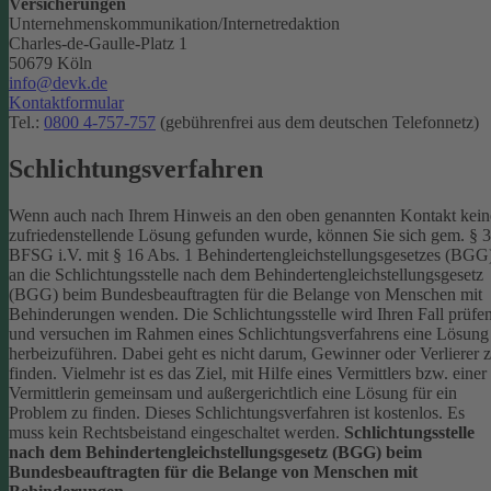
Versicherungen
Unternehmenskommunikation/Internetredaktion
Charles-de-Gaulle-Platz 1
50679 Köln
info@devk.de
Kontaktformular
Tel.:
0800 4-757-757
(gebührenfrei aus dem deutschen Telefonnetz)
Schlichtungsverfahren
Wenn auch nach Ihrem Hinweis an den oben genannten Kontakt kein
zufriedenstellende Lösung gefunden wurde, können Sie sich gem. § 
BFSG i.V. mit § 16 Abs. 1 Behindertengleichstellungsgesetzes (BGG
an die Schlichtungsstelle nach dem Behindertengleichstellungsgesetz
(BGG) beim Bundesbeauftragten für die Belange von Menschen mit
Behinderungen wenden. Die Schlichtungsstelle wird Ihren Fall prüfe
und versuchen im Rahmen eines Schlichtungsverfahrens eine Lösung
herbeizuführen. Dabei geht es nicht darum, Gewinner oder Verlierer 
finden. Vielmehr ist es das Ziel, mit Hilfe eines Vermittlers bzw. einer
Vermittlerin gemeinsam und außergerichtlich eine Lösung für ein
Problem zu finden. Dieses Schlichtungsverfahren ist kostenlos. Es
muss kein Rechtsbeistand eingeschaltet werden.
Schlichtungsstelle
nach dem Behindertengleichstellungsgesetz (BGG) beim
Bundesbeauftragten für die Belange von Menschen mit