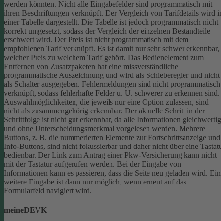
werden könnten.
Nicht alle Eingabefelder sind programmatisch mit
ihren Beschriftungen verknüpft.
Der Vergleich von Tarifdetails wird i
einer Tabelle dargestellt. Die Tabelle ist jedoch programmatisch nicht
korrekt umgesetzt, sodass der Vergleich der einzelnen Bestandteile
erschwert wird.
Der Preis ist nicht programmatisch mit dem
empfohlenen Tarif verknüpft. Es ist damit nur sehr schwer erkennbar,
welcher Preis zu welchem Tarif gehört.
Das Bedienelement zum
Entfernen von Zusatzpaketen hat eine missverständliche
programmatische Auszeichnung und wird als Schieberegler und nicht
als Schalter ausgegeben.
Fehlermeldungen sind nicht programmatisch
verknüpft, sodass fehlerhafte Felder u. U. schwerer zu erkennen sind.
Auswahlmöglichkeiten, die jeweils nur eine Option zulassen, sind
nicht als zusammengehörig erkennbar.
Der aktuelle Schritt in der
Schrittfolge ist nicht gut erkennbar, da alle Informationen gleichwertig
und ohne Unterscheidungsmerkmal vorgelesen werden.
Mehrere
Buttons, z. B. die nummerierten Elemente zur Fortschrittsanzeige und
Info-Buttons, sind nicht fokussierbar und daher nicht über eine Tastat
bedienbar.
Der Link zum Antrag einer Pkw-Versicherung kann nicht
mit der Tastatur aufgerufen werden.
Bei der Eingabe von
Informationen kann es passieren, dass die Seite neu geladen wird. Ein
weitere Eingabe ist dann nur möglich, wenn erneut auf das
Formularfeld navigiert wird.
meineDEVK