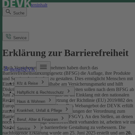
Direkt zum Seiteninhalt
Suche
Service
Erklärung zur Barrierefreiheit
Auch Versicherungsunternehmen haben durch das
meineDEVK
Barrierefreiheitsstärkungsgesetz (BFSG) die Auflage, ihre Produkte
und Services barrierefrei zu gestalten.
Dies ermöglicht Menschen mit
Kfz & Reise
Einschränkungen die Teilhabe am Versicherungsmarkt und hilft
Diskriminierung abzubauen. Internetseiten sollen nach dem BFSG ab
Haftpflicht & Rechtsschutz
Juni 2025 so gestaltet sein, dass sie im Einklang mit den nationalen
Rechtsvorschriften zur Umsetzung der Richtlinie (EU) 2019/882 des
Haus & Wohnen
Europäischen Parlaments stehen.
Das Webangebot der DEVK erfüllt
Krankheit, Unfall & Pflege
zurzeit nicht vollständig die Anforderungen der Verordnung zum
Barrierefreiheitsstärkungsgesetz (BFSGV).
An den Stellen, an denen
Beruf, Alter & Finanzen
noch keine vollständige Barrierefreiheit vorhanden ist, arbeiten wir mi
Nachdruck daran, die barrierefreie Gestaltung zu verbessern.
Die
Service
nachfolgende Erklärung wurde am 25. Juni 2025 erstellt und am
20.