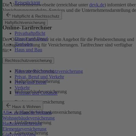
Reiserücktritt
Die Unternehmenswebseite (erreichbar unter
devk.de
) informiert über
Versicherungsprodukte, Services und die Unternehmensdarstellung de
DEVK.
Haftpflicht & Rechtsschutz
Haftpflichtversicherung
Online-Tarifrechner
Privathaftpflicht
Dienst und Beruf
Der Online-Tarifrechner ist ein Angebot für die Preisberechnung und
Tierhalter
Antragseinreichung für Versicherungen. Tarifrechner sind verfügbar
Haus und Bau
für:
Kfz-Versicherungen
Rechtsschutzversicherung
Hausratversicherung
Alles zur Rechtsschutzversicherung
Privat, Beruf und Verkehr
Haftpflichtversicherung
Privat und Beruf
Verkehr
Wohngebäudeversicherung
Wohnen und Gebäude
Rechtsschutzversicherung
Haus & Wohnen
Auslandsreisekrankenversicherung
Alles zu Haus & Wohnen
Wohngebäudeversicherung
Unfallversicherung
Hausratversicherung
Elementarversicherung
Glasversicherung
Glasversicherung