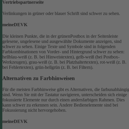
Vertriebspartnerseite
Verlinkungen in grüner oder blauer Schrift sind schwer zu sehen.
meineDEVK
Die kleinen Punkte, die in der grünenPostbox in der Seitenleiste
gelesene, ungelesene und ausgewählte Dokumente anzeigen, sind
schwer zu sehen.
Einige Texte und Symbole sind in folgenden
Farbkombinationen von Vorder- und Hintergrund schwer zu sehen:
hellblau-weiß (z. B. bei Hinweistexten), gelb-weiß (bei Postbox-
Werkzeugen), grau-weiß (z. B. bei Platzhaltertexten), rot-weiß (z. B.
bei Fehlertexten), grün-hellgrün (z. B. bei Filtern).
Alternativen zu Farbhinweisen
Für die meisten Farbhinweise gibt es Alternativen, die farbunabhängi
sind.
Wenn Sie mit der Tastatur navigieren, unterscheiden sich einige
fokussierte Elemente nur durch einen andersfarbigen Rahmen. Dies
kann schwer zu erkennen sein. Andere Bedienelemente sind bei
Fokussierung nicht hervorgehoben.
meineDEVK