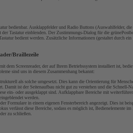
atur bedienbar.
Ausklappfelder und Radio Buttons (Auswahlfelder, die n
 der Tastatur einblenden.
Der Zustimmungs-Dialog für die grünePostbo
Tastatur bedient werden.
Zusätzliche Informationen (gestaltet durch ein
der/Braillezeile
t dem Screenreader, der auf Ihrem Betriebssystem installiert ist, bed
Probleme sind uns in diesem Zusammenhang bekannt:
ch strukturell als solche umgesetzt. Dies kann die Orientierung für Men
t. Damit ist der Seitenaufbau nicht gut zu verstehen und die Schnell-Na
iese ein- oder ausgeklappt sind. Aufklappbare Bereiche mit weiterführ
eingeblendet werden.
r Formulare in einem eigenen Fensterbereich angezeigt. Dies ist beis
kus verlässt diese Bereiche, sodass es möglich ist, Bedienelemente im 
eder zu schließen.