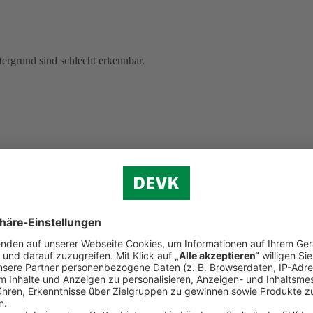
ergrund sind schlecht erkennbar.
lesene, ungelesene und ausgewählte Dokumente anzeigen, sind schwer z
 Hinweistexten), gelb-weiß (bei Postbox-Werkzeugen), grau-weiß (z. B. 
g sind.
Wenn Sie mit der Tastatur navigieren, unterscheiden sich einig
ung nicht hervorgehoben.