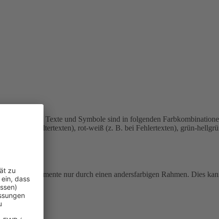
u sehen.
Einige Texte und Symbole sind in folgenden Farbkombination
bei Platzhaltertexten), rot-weiß (z. B. bei Fehlertexten), grün-hellgr
e fokussierte Elemente nur durch einen andersfarbigen Rahmen. Dies ka