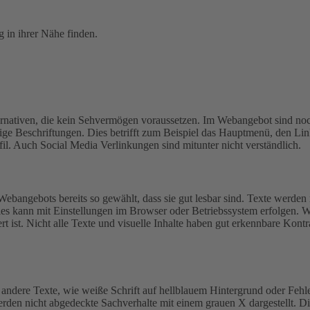
 in ihrer Nähe finden.
lternativen, die kein Sehvermögen voraussetzen. Im Webangebot sind noc
ftige Beschriftungen. Dies betrifft zum Beispiel das Hauptmenü, den
. Auch Social Media Verlinkungen sind mitunter nicht verständlich.
Webangebots bereits so gewählt, dass sie gut lesbar sind.
Texte werden 
ies kann mit Einstellungen im Browser oder Betriebssystem erfolgen. W
t ist.
Nicht alle Texte und visuelle Inhalte haben gut erkennbare Kontr
andere Texte, wie weiße Schrift auf hellblauem Hintergrund oder Fehle
werden nicht abgedeckte Sachverhalte mit einem grauen X dargestellt. D