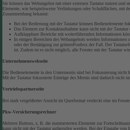
Sie können das Webangebot mit einer externen Tastatur nutzen und ste
Elemente, wie beispielsweise Verlinkungen oder Schaltflächen, mit de
Zusammenhang bekannt:
Bei der Bedienung mit der Tastatur können Bedienelemente fokus
Das Element zur Kontaktaufnahme kann nicht mit der Tastatur 
Aufklappbare Bereiche mit weiterführenden Informationen könn
In einigen Bereichen des Webangebots werden Informationen ode
oder der Bestätigung zur grünenPostbox der Fall. Der Tastaturfo
ist. Zudem ist es nicht möglich, alle Fenster mit der Tastatur wi
Unternehmenswebseite
Die Bedienelemente in den Untermenüs sind bei Fokussierung nicht
Mit der Tastatur fokussierte Einträge des Menüs sind dadurch nicht sic
Vertriebspartnerseite
Bei stark vergrößerter Ansicht im Querformat verdeckt eine im Fenster
Pkw-Versicherungsrechner
Mehrere Buttons, z. B. die nummerierten Elemente zur Fortschrittsanze
kann nicht mit der Tastatur aufgerufen werden.
Bei der Eingabe von I