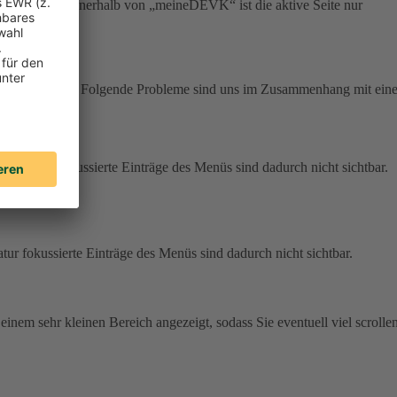
r Navigation innerhalb von „meineDEVK“ ist die aktive Seite nur
m zur Verfügung. Folgende Probleme sind uns im Zusammenhang mit eine
r Tastatur fokussierte Einträge des Menüs sind dadurch nicht sichtbar.
atur fokussierte Einträge des Menüs sind dadurch nicht sichtbar.
 einem sehr kleinen Bereich angezeigt, sodass Sie eventuell viel scrolle