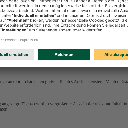
ne andere Farbgebung und können damit schwer zu erkennen sein.
In de
.
tehen dafür Einstellungen im Browser und/oder in Ihrem Betriebssyste
 einige Texte.
icht übernommen.
enster verankerte Leiste einen großen Teil des Ansichtsfensters. Mit de
 verankerte Leiste einen großen Teil des Ansichtsfensters. Mit der Tast
g angezeigt. Ebenso wird in vergrößerter Ansicht der relevante Inhalt in
mmen.