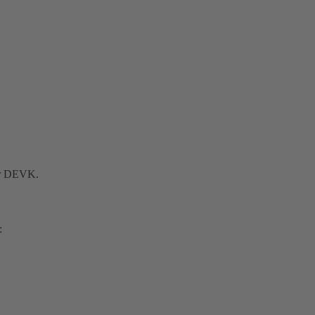
der DEVK.
: