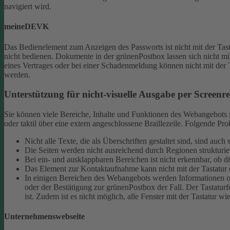
navigiert wird.
meineDEVK
Das Bedienelement zum Anzeigen des Passworts ist nicht mit der Tast
nicht bedienen.
Dokumente in der grünenPostbox lassen sich nicht mit
eines Vertrages oder bei einer Schadenmeldung können nicht mit der 
werden.
Unterstützung für nicht-visuelle Ausgabe per Screenrea
Sie können viele Bereiche, Inhalte und Funktionen des Webangebots mi
oder taktil über eine extern angeschlossene Braillezeile. Folgende 
Nicht alle Texte, die als Überschriften gestaltet sind, sind au
Die Seiten werden nicht ausreichend durch Regionen strukturier
Bei ein- und ausklappbaren Bereichen ist nicht erkennbar, ob d
Das Element zur Kontaktaufnahme kann nicht mit der Tastatur 
In einigen Bereichen des Webangebots werden Informationen ode
oder der Bestätigung zur grünenPostbox der Fall. Der Tastaturfo
ist. Zudem ist es nicht möglich, alle Fenster mit der Tastatur wi
Unternehmenswebseite