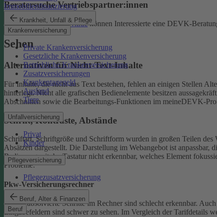
Beratersuche Vertriebspartner:innen
Immobilienfinanzierung
Krankheit, Unfall & Pflege
Unter
beratersuche.devk.de
können Interessierte eine DEVK-Beratung
Krankenversicherung
Sehen
Private Krankenversicherung
Gesetzliche Krankenversicherung
Alternativen für Nicht-Text-Inhalte
Betriebliche Krankenversicherung
Zusatzversicherungen
Krankentagegeld
Für Inhalte, die nicht aus Text bestehen, fehlen an einigen Stellen A
Ausland
hinterlegt.
Nicht alle grafischen Bedienelemente besitzen aussagekrä
Tiere
Abschnitten sowie die Bearbeitungs-Funktionen im meineDEVK-Profil
Unfallversicherung
Schrift, Kontraste, Abstände
Privat
Schriftart, Schriftgröße und Schriftform wurden in großen Teilen des 
Kinder
Absätzen dargestellt.
Die Darstellung im Webangebot ist anpassbar, d
Bedienung mit der Tastatur nicht erkennbar, welches Element fokussier
Pflegeversicherung
Probleme:
Pflegezusatzversicherung
Pkw-Versicherungsrechner
Beruf, Alter & Finanzen
Bereits absolvierte Schritte im Rechner sind schlecht erkennbar.
Auch 
Beruf
Eingabefeldern sind schwer zu sehen.
Im Vergleich der Tarifdetails 