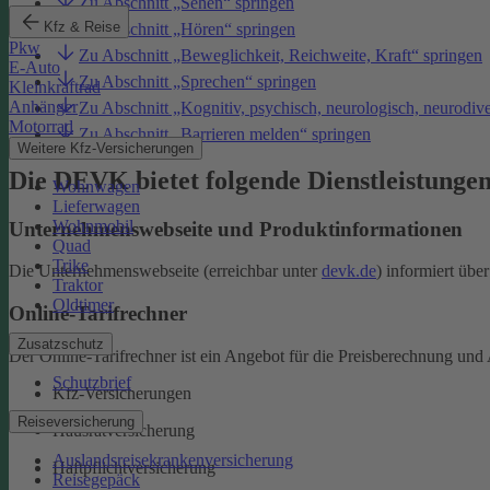
Zu Abschnitt „Sehen“ springen
Kfz & Reise
Zu Abschnitt „Hören“ springen
Pkw
Zu Abschnitt „Beweglichkeit, Reichweite, Kraft“ springen
E-Auto
Zu Abschnitt „Sprechen“ springen
Kleinkraftrad
Anhänger
Zu Abschnitt „Kognitiv, psychisch, neurologisch, neurodiv
Motorrad
Zu Abschnitt „Barrieren melden“ springen
Weitere Kfz-Versicherungen
Die DEVK bietet folgende Dienstleistunge
Wohnwagen
Lieferwagen
Wohnmobil
Unternehmenswebseite und Produktinformationen
Quad
Trike
Die Unternehmenswebseite (erreichbar unter
devk.de
) informiert üb
Traktor
Oldtimer
Online-Tarifrechner
Zusatzschutz
Der Online-Tarifrechner ist ein Angebot für die Preisberechnung und 
Schutzbrief
Kfz-Versicherungen
Reiseversicherung
Hausratversicherung
Auslandsreisekrankenversicherung
Haftpflichtversicherung
Reisegepäck