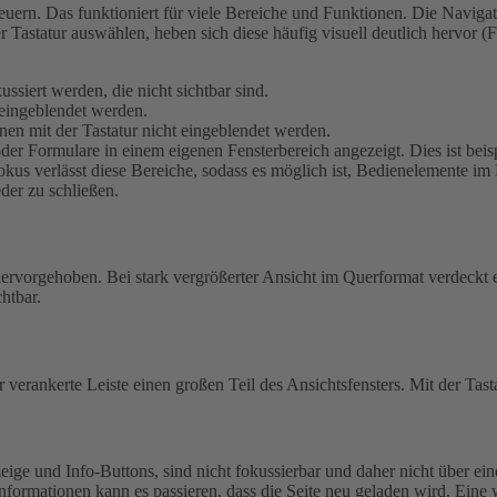
uern. Das funktioniert für viele Bereiche und Funktionen. Die Navigati
r Tastatur auswählen, heben sich diese häufig visuell deutlich hervor
siert werden, die nicht sichtbar sind.
eingeblendet werden.
en mit der Tastatur nicht eingeblendet werden.
r Formulare in einem eigenen Fensterbereich angezeigt. Dies ist beis
kus verlässt diese Bereiche, sodass es möglich ist, Bedienelemente im 
eder zu schließen.
 hervorgehoben.
Bei stark vergrößerter Ansicht im Querformat verdeckt e
htbar.
 verankerte Leiste einen großen Teil des Ansichtsfensters. Mit der Tast
ige und Info-Buttons, sind nicht fokussierbar und daher nicht über ein
nformationen kann es passieren, dass die Seite neu geladen wird. Eine 