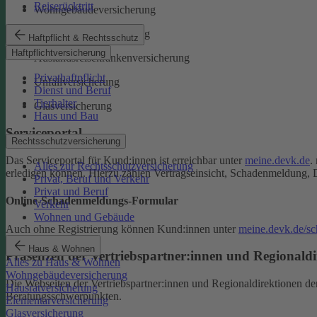
Reiserücktritt
Wohngebäudeversicherung
Rechtsschutzversicherung
Haftpflicht & Rechtsschutz
Haftpflichtversicherung
Auslandsreisekrankenversicherung
Privathaftpflicht
Unfallversicherung
Dienst und Beruf
Tierhalter
Glasversicherung
Haus und Bau
Serviceportal
Rechtsschutzversicherung
Das Serviceportal für Kund:innen ist erreichbar unter
meine.devk.de
.
Alles zur Rechtsschutzversicherung
erledigen können. Hierzu zählen Vertragseinsicht, Schadenmeldung, 
Privat, Beruf und Verkehr
Privat und Beruf
Online-Schadenmeldungs-Formular
Verkehr
Wohnen und Gebäude
Auch ohne Registrierung können Kund:innen unter
meine.devk.de/s
Haus & Wohnen
Präsenzen der Vertriebspartner:innen und Regionaldi
Alles zu Haus & Wohnen
Wohngebäudeversicherung
Die Webseiten der Vertriebspartner:innen und Regionaldirektionen d
Hausratversicherung
Beratungsschwerpunkten.
Elementarversicherung
Glasversicherung