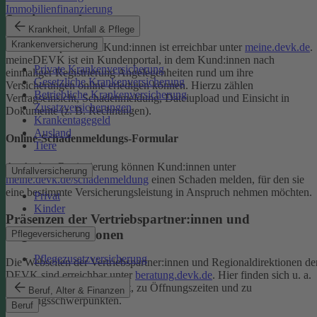
Immobilienfinanzierung
Serviceportal
Krankheit, Unfall & Pflege
Krankenversicherung
Das Serviceportal für Kund:innen ist erreichbar unter
meine.devk.de
.
meineDEVK ist ein Kundenportal, in dem Kund:innen nach
Private Krankenversicherung
einmaliger Registrierung Angelegenheiten rund um ihre
Gesetzliche Krankenversicherung
Versicherungen online erledigen können. Hierzu zählen
Betriebliche Krankenversicherung
Vertragseinsicht, Schadenmeldung, Dateiupload und Einsicht in
Zusatzversicherungen
Dokumente (z. B. Rechnungen).
Krankentagegeld
Ausland
Online-Schadenmeldungs-Formular
Tiere
Auch ohne Registrierung können Kund:innen unter
Unfallversicherung
meine.devk.de/schadenmeldung
einen Schaden melden, für den sie
eine bestimmte Versicherungsleistung in Anspruch nehmen möchten.
Privat
Kinder
Präsenzen der Vertriebspartner:innen und
Regionaldirektionen
Pflegeversicherung
Pflegezusatzversicherung
Die Webseiten der Vertriebspartner:innen und Regionaldirektionen de
DEVK sind erreichbar unter
beratung.devk.de
. Hier finden sich u. a.
Informationen zum Standort, zu Öffnungszeiten und zu
Beruf, Alter & Finanzen
Beratungsschwerpunkten.
Beruf