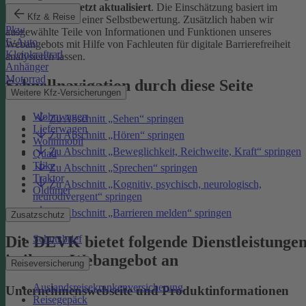
Januar 2026 zuletzt aktualisiert
. Die Einschätzung basiert im
Kfz & Reise
Wesentlichen auf einer Selbstbewertung. Zusätzlich haben wir
Pkw
ausgewählte Teile von Informationen und Funktionen unseres
E-Auto
Webangebots mit Hilfe von Fachleuten für digitale Barrierefreiheit
Kleinkraftrad
analysieren lassen.
Anhänger
Motorrad
Schnellnavigation durch diese Seite
Weitere Kfz-Versicherungen
Wohnwagen
Zu Abschnitt „Sehen“ springen
Lieferwagen
Zu Abschnitt „Hören“ springen
Wohnmobil
Zu Abschnitt „Beweglichkeit, Reichweite, Kraft“ springen
Quad
Trike
Zu Abschnitt „Sprechen“ springen
Traktor
Zu Abschnitt „Kognitiv, psychisch, neurologisch,
Oldtimer
neurodivergent“ springen
Zu Abschnitt „Barrieren melden“ springen
Zusatzschutz
Die DEVK bietet folgende Dienstleistunge
Schutzbrief
in ihrem Webangebot an
Reiseversicherung
Auslandsreisekrankenversicherung
Unternehmenswebseite und Produktinformationen
Reisegepäck