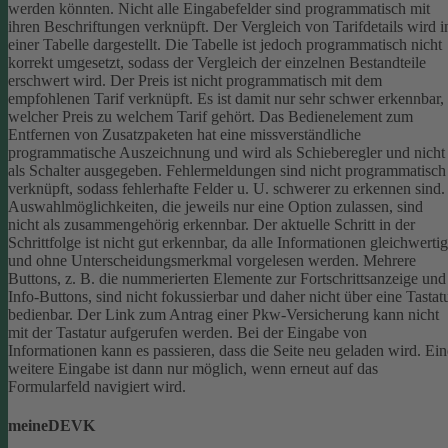
werden könnten.
Nicht alle Eingabefelder sind programmatisch mit
ihren Beschriftungen verknüpft.
Der Vergleich von Tarifdetails wird i
einer Tabelle dargestellt. Die Tabelle ist jedoch programmatisch nicht
korrekt umgesetzt, sodass der Vergleich der einzelnen Bestandteile
erschwert wird.
Der Preis ist nicht programmatisch mit dem
empfohlenen Tarif verknüpft. Es ist damit nur sehr schwer erkennbar,
welcher Preis zu welchem Tarif gehört.
Das Bedienelement zum
Entfernen von Zusatzpaketen hat eine missverständliche
programmatische Auszeichnung und wird als Schieberegler und nicht
als Schalter ausgegeben.
Fehlermeldungen sind nicht programmatisch
verknüpft, sodass fehlerhafte Felder u. U. schwerer zu erkennen sind.
Auswahlmöglichkeiten, die jeweils nur eine Option zulassen, sind
nicht als zusammengehörig erkennbar.
Der aktuelle Schritt in der
Schrittfolge ist nicht gut erkennbar, da alle Informationen gleichwertig
und ohne Unterscheidungsmerkmal vorgelesen werden.
Mehrere
Buttons, z. B. die nummerierten Elemente zur Fortschrittsanzeige und
Info-Buttons, sind nicht fokussierbar und daher nicht über eine Tastat
bedienbar.
Der Link zum Antrag einer Pkw-Versicherung kann nicht
mit der Tastatur aufgerufen werden.
Bei der Eingabe von
Informationen kann es passieren, dass die Seite neu geladen wird. Ein
weitere Eingabe ist dann nur möglich, wenn erneut auf das
Formularfeld navigiert wird.
meineDEVK