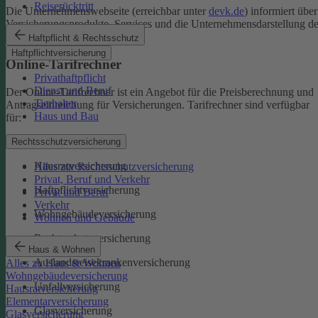
Reiserücktritt
Die Unternehmenswebseite (erreichbar unter
devk.de
) informiert über
Versicherungsprodukte, Services und die Unternehmensdarstellung de
DEVK.
Haftpflicht & Rechtsschutz
Haftpflichtversicherung
Online-Tarifrechner
Privathaftpflicht
Dienst und Beruf
Der Online-Tarifrechner ist ein Angebot für die Preisberechnung und
Tierhalter
Antragseinreichung für Versicherungen. Tarifrechner sind verfügbar
Haus und Bau
für:
Kfz-Versicherungen
Rechtsschutzversicherung
Hausratversicherung
Alles zur Rechtsschutzversicherung
Privat, Beruf und Verkehr
Haftpflichtversicherung
Privat und Beruf
Verkehr
Wohngebäudeversicherung
Wohnen und Gebäude
Rechtsschutzversicherung
Haus & Wohnen
Auslandsreisekrankenversicherung
Alles zu Haus & Wohnen
Wohngebäudeversicherung
Unfallversicherung
Hausratversicherung
Elementarversicherung
Glasversicherung
Glasversicherung