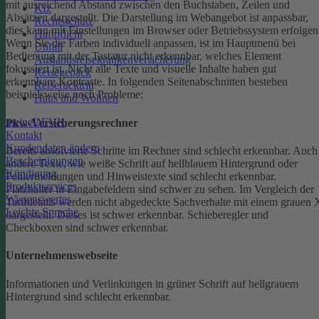
mit ausreichend Abstand zwischen den Buchstaben, Zeilen und
Kfz
Absätzen dargestellt.
Die Darstellung im Webangebot ist anpassbar,
Rechtsschutz
dies kann mit Einstellungen im Browser oder Betriebssystem erfolgen
Haftpflicht
Wenn Sie die Farben individuell anpassen, ist im Hauptmenü bei
Unfall
Bedienung mit der Tastatur nicht erkennbar, welches Element
Auslandsreisekrankenversicherung
fokussiert ist.
Nicht alle Texte und visuelle Inhalte haben gut
Reisegepäck
erkennbare Kontraste. In folgenden Seitenabschnitten bestehen
Reiserücktritt
beispielsweise noch Probleme:
Haus und Wohnen
meineDEVK
Pkw-Versicherungsrechner
Kontakt
Kundendaten ändern
Bereits absolvierte Schritte im Rechner sind schlecht erkennbar.
Auch
Bescheinigungen
andere Texte, wie weiße Schrift auf hellblauem Hintergrund oder
Kündigung
Fehlermeldungen und Hinweistexte sind schlecht erkennbar.
Produktservices
Platzhalter in Eingabefeldern sind schwer zu sehen.
Im Vergleich der
Wissenswertes
Tarifdetails werden nicht abgedeckte Sachverhalte mit einem grauen 
Leichte Sprache
dargestellt. Dieses ist schwer erkennbar.
Schieberegler und
Checkboxen sind schwer erkennbar.
Unternehmenswebseite
Informationen und Verlinkungen in grüner Schrift auf hellgrauem
Hintergrund sind schlecht erkennbar.