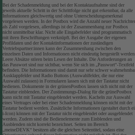
Bei der Schadenmeldung und bei der Kontaktaufnahme sind der
jeweils aktuelle Schritt in der Schrittfolge nicht gut erkennbar, da alle
Informationen gleichwertig und ohne Unterscheidungsmerkmal
vorgelesen werden.
In der Postbox wird die Anzahl neuer Nachrichte
als Zahl vorgelesen, allerdings ist der Zusammenhang zur Postbox
nicht unmittelbar klar.
Nicht alle Eingabefelder sind programmatisch
mit ihren Beschriftungen verknüpft.
Bei der Ausgabe der eigenen
Profildaten und der Kontaktinformationen der zuständigen
Vertriebspartner:innen kann der Zusammenhang zwischen den
einzelnen Daten und Informationen nicht eindeutig hergestellt werden
Leere Absätze stören beim Lesen der Inhalte.
Die Anforderungen an
das Passwort sind nur sichtbar, wenn Sie sich im „Passwort“-Textfeld
befinden. Die Informationen sind damit nur sehr schwer wahrnehmbar
Ausklappfelder und Radio Buttons (Auswahlfelder, die nur eine
Auswahl zulassen) in Formularen lassen sich mit der Tastatur nicht
bedienen.
Dokumente in der grünenPostbox lassen sich nicht mit der
Tastatur einblenden.
Der Zustimmungs-Dialog für die grünePostbox
kann nicht mit Tastatur eingeblendet werden.
Kacheln zur Auswahl
eines Vertrages oder bei einer Schadenmeldung können nicht mit der
Tastatur bedient werden.
Zusätzliche Informationen (gestaltet durch e
i-Icon) können mit der Tastatur nicht eingeblendet oder ausgeblendet
werden. Zudem sind die Bedienelemente zum Einblenden und
Ausblenden nicht korrekt bezeichnet.
Seiten im Bereich
„meineDEVK“ besitzen alle die gleichen Seitentitel, sodass eine