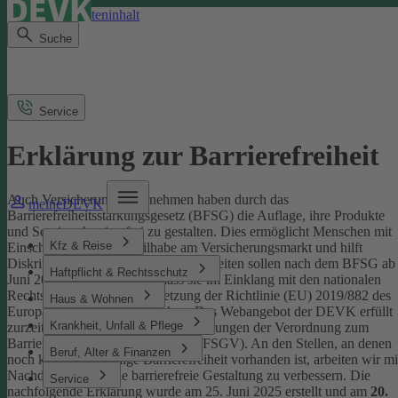
Direkt zum Seiteninhalt
Suche
Service
Erklärung zur Barrierefreiheit
Auch Versicherungsunternehmen haben durch das
meineDEVK
Barrierefreiheitsstärkungsgesetz (BFSG) die Auflage, ihre Produkte
und Services barrierefrei zu gestalten.
Dies ermöglicht Menschen mit
Kfz & Reise
Einschränkungen die Teilhabe am Versicherungsmarkt und hilft
Diskriminierung abzubauen. Internetseiten sollen nach dem BFSG ab
Haftpflicht & Rechtsschutz
Juni 2025 so gestaltet sein, dass sie im Einklang mit den nationalen
Rechtsvorschriften zur Umsetzung der Richtlinie (EU) 2019/882 des
Haus & Wohnen
Europäischen Parlaments stehen.
Das Webangebot der DEVK erfüllt
Krankheit, Unfall & Pflege
zurzeit nicht vollständig die Anforderungen der Verordnung zum
Barrierefreiheitsstärkungsgesetz (BFSGV).
An den Stellen, an denen
Beruf, Alter & Finanzen
noch keine vollständige Barrierefreiheit vorhanden ist, arbeiten wir mi
Nachdruck daran, die barrierefreie Gestaltung zu verbessern.
Die
Service
nachfolgende Erklärung wurde am 25. Juni 2025 erstellt und am
20.