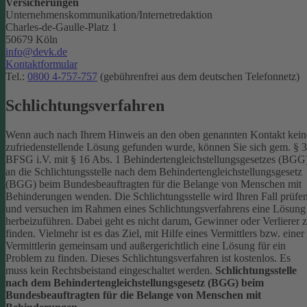
Versicherungen
Unternehmenskommunikation/Internetredaktion
Charles-de-Gaulle-Platz 1
50679 Köln
info@devk.de
Kontaktformular
Tel.:
0800 4-757-757
(gebührenfrei aus dem deutschen Telefonnetz)
Schlichtungsverfahren
Wenn auch nach Ihrem Hinweis an den oben genannten Kontakt kein
zufriedenstellende Lösung gefunden wurde, können Sie sich gem. § 
BFSG i.V. mit § 16 Abs. 1 Behindertengleichstellungsgesetzes (BGG
an die Schlichtungsstelle nach dem Behindertengleichstellungsgesetz
(BGG) beim Bundesbeauftragten für die Belange von Menschen mit
Behinderungen wenden. Die Schlichtungsstelle wird Ihren Fall prüfe
und versuchen im Rahmen eines Schlichtungsverfahrens eine Lösung
herbeizuführen. Dabei geht es nicht darum, Gewinner oder Verlierer 
finden. Vielmehr ist es das Ziel, mit Hilfe eines Vermittlers bzw. einer
Vermittlerin gemeinsam und außergerichtlich eine Lösung für ein
Problem zu finden. Dieses Schlichtungsverfahren ist kostenlos. Es
muss kein Rechtsbeistand eingeschaltet werden.
Schlichtungsstelle
nach dem Behindertengleichstellungsgesetz (BGG) beim
Bundesbeauftragten für die Belange von Menschen mit