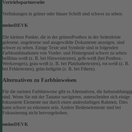
Vertriebspartnerseite
Verlinkungen in grüner oder blauer Schrift sind schwer zu sehen.
meineDEVK
Die kleinen Punkte, die in der grünenPostbox in der Seitenleiste
gelesene, ungelesene und ausgewählte Dokumente anzeigen, sind
schwer zu sehen.
Einige Texte und Symbole sind in folgenden
Farbkombinationen von Vorder- und Hintergrund schwer zu sehen:
hellblau-weiß (z. B. bei Hinweistexten), gelb-weiß (bei Postbox-
Werkzeugen), grau-weiß (z. B. bei Platzhaltertexten), rot-weiß (z. B.
bei Fehlertexten), grün-hellgrün (z. B. bei Filtern).
Alternativen zu Farbhinweisen
Für die meisten Farbhinweise gibt es Alternativen, die farbunabhängi
sind.
Wenn Sie mit der Tastatur navigieren, unterscheiden sich einige
fokussierte Elemente nur durch einen andersfarbigen Rahmen. Dies
kann schwer zu erkennen sein. Andere Bedienelemente sind bei
Fokussierung nicht hervorgehoben.
meineDEVK