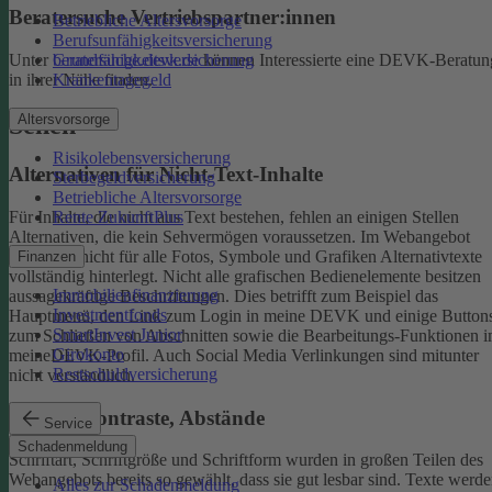
Beratersuche Vertriebspartner:innen
Betriebliche Altersvorsorge
Berufsunfähigkeitsversicherung
Unter
beratersuche.devk.de
können Interessierte eine DEVK-Beratun
Grundfähigkeitsversicherung
in ihrer Nähe finden.
Krankentagegeld
Altersvorsorge
Sehen
Risikolebensversicherung
Alternativen für Nicht-Text-Inhalte
Sterbegeldversicherung
Betriebliche Altersvorsorge
Rente ZukunftPlus
Für Inhalte, die nicht aus Text bestehen, fehlen an einigen Stellen
Alternativen, die kein Sehvermögen voraussetzen. Im Webangebot
sind noch nicht für alle Fotos, Symbole und Grafiken Alternativtexte
Finanzen
vollständig hinterlegt.
Nicht alle grafischen Bedienelemente besitzen
Immobilienfinanzierung
aussagekräftige Beschriftungen. Dies betrifft zum Beispiel das
Investmentfonds
Hauptmenü, den Link zum Login in meine DEVK und einige Button
SmartInvest Junior
zum Schließen von Abschnitten sowie die Bearbeitungs-Funktionen 
Girokonto
meineDEVK-Profil. Auch Social Media Verlinkungen sind mitunter
Restschuldversicherung
nicht verständlich.
Schrift, Kontraste, Abstände
Service
Schadenmeldung
Schriftart, Schriftgröße und Schriftform wurden in großen Teilen des
Webangebots bereits so gewählt, dass sie gut lesbar sind.
Texte werde
Alles zur Schadenmeldung