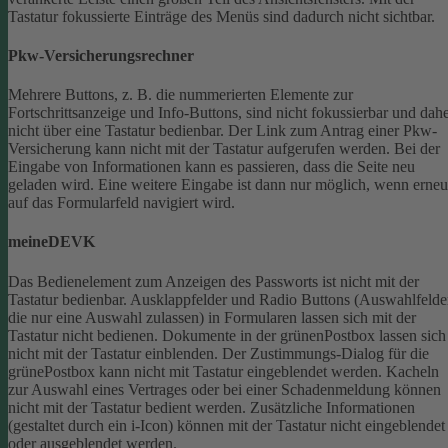
Tastatur fokussierte Einträge des Menüs sind dadurch nicht sichtbar.
Pkw-Versicherungsrechner
Mehrere Buttons, z. B. die nummerierten Elemente zur
Fortschrittsanzeige und Info-Buttons, sind nicht fokussierbar und dah
nicht über eine Tastatur bedienbar.
Der Link zum Antrag einer Pkw-
Versicherung kann nicht mit der Tastatur aufgerufen werden.
Bei der
Eingabe von Informationen kann es passieren, dass die Seite neu
geladen wird. Eine weitere Eingabe ist dann nur möglich, wenn erneu
auf das Formularfeld navigiert wird.
meineDEVK
Das Bedienelement zum Anzeigen des Passworts ist nicht mit der
Tastatur bedienbar.
Ausklappfelder und Radio Buttons (Auswahlfelde
die nur eine Auswahl zulassen) in Formularen lassen sich mit der
Tastatur nicht bedienen.
Dokumente in der grünenPostbox lassen sich
nicht mit der Tastatur einblenden.
Der Zustimmungs-Dialog für die
grünePostbox kann nicht mit Tastatur eingeblendet werden.
Kacheln
zur Auswahl eines Vertrages oder bei einer Schadenmeldung können
nicht mit der Tastatur bedient werden.
Zusätzliche Informationen
(gestaltet durch ein i-Icon) können mit der Tastatur nicht eingeblendet
oder ausgeblendet werden.