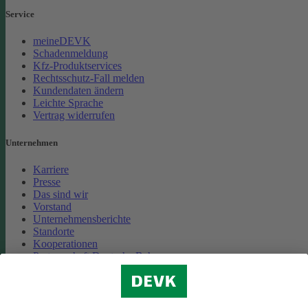
Service
meineDEVK
Schadenmeldung
Kfz-Produktservices
Rechtsschutz-Fall melden
Kundendaten ändern
Leichte Sprache
Vertrag widerrufen
Unternehmen
Karriere
Presse
Das sind wir
Vorstand
Unternehmensberichte
Standorte
Kooperationen
Partnerschaft Deutsche Bahn
Nachhaltigkeit