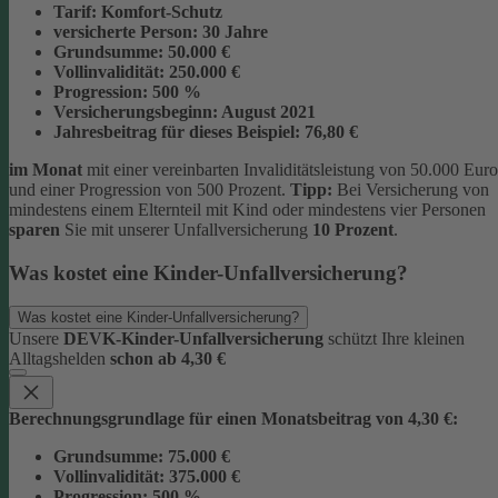
Tarif:
Komfort-Schutz
versicherte Person:
30 Jahre
Grundsumme:
50.000 €
Vollinvalidität:
250.000 €
Progression:
500 %
Versicherungsbeginn:
August 2021
Jahresbeitrag für dieses Beispiel:
76,80 €
im Monat
mit einer vereinbarten Invaliditätsleistung von 50.000 Euro
und einer Progression von 500 Prozent.
Tipp:
Bei Versicherung von
mindestens einem Elternteil mit Kind oder mindestens vier Personen
sparen
Sie mit unserer Unfallversicherung
10 Prozent
.
Was kostet eine Kinder-Unfallversicherung?
Was kostet eine Kinder-Unfallversicherung?
Unsere
DEVK-Kinder-Unfallversicherung
schützt Ihre kleinen
Alltagshelden
schon ab 4,30 €
Berechnungsgrundlage für einen Monatsbeitrag von 4,30 €:
Grundsumme:
75.000 €
Vollinvalidität:
375.000 €
Progression:
500 %