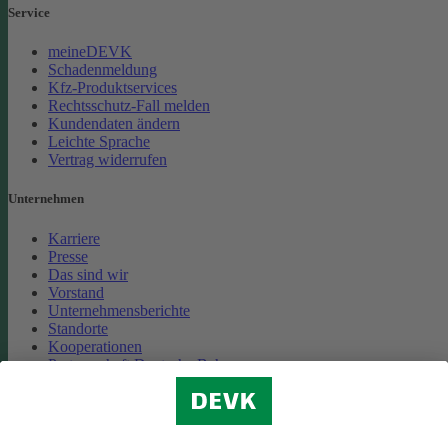
Service
meineDEVK
Schadenmeldung
Kfz-Produktservices
Rechtsschutz-Fall melden
Kundendaten ändern
Leichte Sprache
Vertrag widerrufen
Unternehmen
Karriere
Presse
Das sind wir
Vorstand
Unternehmensberichte
Standorte
Kooperationen
Partnerschaft Deutsche Bahn
Nachhaltigkeit