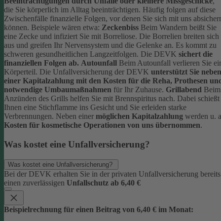
Beeinträchtigungen durch Unfälle oder kleinere Missgeschicke
,
die Sie körperlich im Alltag beeinträchtigen. Häufig folgen auf diese
Zwischenfälle finanzielle Folgen, vor denen Sie sich mit uns absicher
können.
Beispiele wären etwa:
Zeckenbiss
Beim Wandern beißt Sie
eine Zecke und infiziert Sie mit Borreliose. Die Borrelien breiten sich
aus und greifen Ihr Nervensystem und die Gelenke an. Es kommt zu
schweren gesundheitlichen Langzeitfolgen. Die DEVK
sichert die
finanziellen Folgen ab.
Autounfall
Beim Autounfall verlieren Sie ei
Körperteil. Die Unfallversicherung der DEVK
unterstützt Sie nebe
einer Kapitalzahlung mit den Kosten für die Reha, Prothesen un
notwendige Umbaumaßnahmen
für Ihr Zuhause.
Grillabend
Beim
Anzünden des Grills helfen Sie mit Brennspiritus nach. Dabei schießt
Ihnen eine Stichflamme ins Gesicht und Sie erleiden starke
Verbrennungen. Neben einer
möglichen Kapitalzahlung
werden u. a
Kosten für kosmetische Operationen von uns übernommen
.
Was kostet eine Unfallversicherung?
Was kostet eine Unfallversicherung?
Bei der DEVK erhalten Sie in der privaten Unfallversicherung bereits
einen zuverlässigen
Unfallschutz ab 6,40 €
Beispielrechnung für einen Beitrag von 6,40 € im Monat: