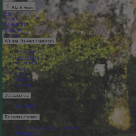
Kfz & Reise
Pkw
E-Auto
Kleinkraftrad
Anhänger
Motorrad
Weitere Kfz-Versicherungen
Wohnwagen
Lieferwagen
Wohnmobil
Quad
Trike
Traktor
Oldtimer
Zusatzschutz
Schutzbrief
Reiseversicherung
Auslandsreisekrankenversicherung
Reisegepäck