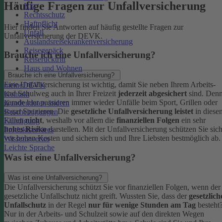
Häufige Fragen zur Unfallversicherung
Kfz
Rechtsschutz
Haftpflicht
Hier finden Sie Antworten auf häufig gestellte Fragen zur
Unfall
Unfallversicherung der DEVK.
Auslandsreisekrankenversicherung
Reisegepäck
Brauche ich eine Unfallversicherung?
Reiserücktritt
Haus und Wohnen
Brauche ich eine Unfallversicherung?
Eine Unfallversicherung ist wichtig, damit Sie neben Ihrem Arbeits-
meineDEVK
und Schulweg auch in Ihrer Freizeit
jederzeit abgesichert
sind. Den
Kontakt
gerade hier passieren immer wieder Unfälle beim Sport, Grillen oder
Kundendaten ändern
sogar Spazieren. Die
gesetzliche Unfallversicherung leistet
in diese
Bescheinigungen
Fällen
nicht
, weshalb vor allem die
finanziellen Folgen
ein sehr
Kündigung
hohes Risiko
darstellen. Mit der Unfallversicherung schützen Sie sic
Produktservices
vor hohen Kosten und sichern sich und Ihre Liebsten bestmöglich ab.
Wissenswertes
Leichte Sprache
Was ist eine Unfallversicherung?
Was ist eine Unfallversicherung?
Die Unfallversicherung schützt Sie vor finanziellen Folgen, wenn der
gesetzliche Unfallschutz nicht greift. Wussten Sie, dass der
gesetzlich
Unfallschutz
in der Regel
nur für wenige Stunden am Tag
besteht
Nur in der Arbeits- und Schulzeit sowie auf den direkten Wegen