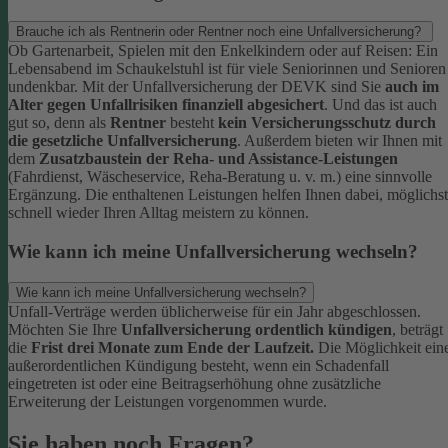
Brauche ich als Rentnerin oder Rentner noch eine Unfallversicherung?
Ob Gartenarbeit, Spielen mit den Enkelkindern oder auf Reisen: Ein
Lebensabend im Schaukelstuhl ist für viele Seniorinnen und Senioren
undenkbar. Mit der Unfallversicherung der DEVK sind Sie
auch im
Alter gegen Unfallrisiken finanziell abgesichert
. Und das ist auch
gut so, denn als
Rentner
besteht
kein Versicherungsschutz durch
die gesetzliche Unfallversicherung
.
Außerdem bieten wir Ihnen mit
dem
Zusatzbaustein der Reha- und Assistance-Leistungen
(Fahrdienst, Wäscheservice, Reha-Beratung u. v. m.) eine sinnvolle
Ergänzung. Die enthaltenen Leistungen helfen Ihnen dabei, möglichst
schnell wieder Ihren Alltag meistern zu können.
Wie kann ich meine Unfallversicherung wechseln?
Wie kann ich meine Unfallversicherung wechseln?
Unfall-Verträge werden üblicherweise für ein Jahr abgeschlossen.
Möchten Sie Ihre
Unfallversicherung ordentlich kündigen
, beträgt
die
Frist drei Monate zum Ende der Laufzeit.
Die Möglichkeit ein
außerordentlichen Kündigung besteht, wenn ein Schadenfall
eingetreten ist oder eine Beitragserhöhung ohne zusätzliche
Erweiterung der Leistungen vorgenommen wurde.
Sie haben noch Fragen?