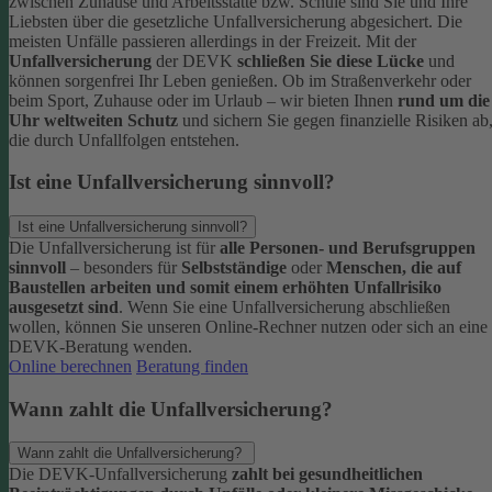
zwischen Zuhause und Arbeitsstätte bzw. Schule sind Sie und Ihre
Liebsten über die gesetzliche Unfallversicherung abgesichert. Die
meisten Unfälle passieren allerdings in der Freizeit.
Mit der
Unfallversicherung
der DEVK
schließen Sie diese Lücke
und
können sorgenfrei Ihr Leben genießen. Ob im Straßenverkehr oder
beim Sport, Zuhause oder im Urlaub – wir bieten Ihnen
rund um die
Uhr weltweiten Schutz
und sichern Sie gegen finanzielle Risiken ab
die durch Unfallfolgen entstehen.
Ist eine Unfallversicherung sinnvoll?
Ist eine Unfallversicherung sinnvoll?
Die Unfallversicherung ist für
alle Personen- und Berufsgruppen
sinnvoll
– besonders für
Selbstständige
oder
Menschen, die auf
Baustellen arbeiten und somit einem erhöhten Unfallrisiko
ausgesetzt sind
.
Wenn Sie eine Unfallversicherung abschließen
wollen, können Sie unseren Online-Rechner nutzen oder sich an eine
DEVK-Beratung wenden.
Online berechnen
Beratung finden
Wann zahlt die Unfallversicherung?
Wann zahlt die Unfallversicherung?
Die DEVK-Unfallversicherung
zahlt bei gesundheitlichen