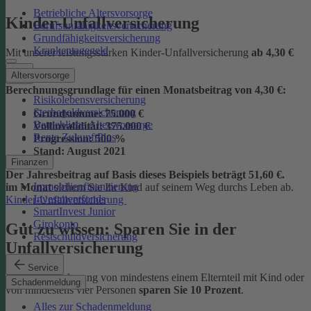
Betriebliche Altersvorsorge
Kinder-Unfallversicherung
Berufsunfähigkeitsversicherung
Grundfähigkeitsversicherung
Krankentagegeld
Mit unserer leistungsstarken Kinder-Unfallversicherung
ab
4,30 €
Altersvorsorge
Berechnungsgrundlage für einen Monatsbeitrag von 4,30 €:
Risikolebensversicherung
Sterbegeldversicherung
Grundsumme:
75.000 €
Betriebliche Altersvorsorge
Vollinvalidität:
375.000 €
Rente ZukunftPlus
Progression:
500 %
Stand:
August 2021
Finanzen
Der Jahresbeitrag auf Basis dieses Beispiels beträgt 51,60 €.
Immobilienfinanzierung
im Monat
sichern Sie Ihr Kind auf seinem Weg durchs Leben ab.
Investmentfonds
Kinder-Unfallversicherung
SmartInvest Junior
Girokonto
Gut zu wissen: Sparen Sie in der
Restschuldversicherung
Unfallversicherung
Service
Bei der Versicherung von mindestens einem Elternteil mit Kind oder
Schadenmeldung
von mindestens vier Personen
sparen Sie 10 Prozent
.
Alles zur Schadenmeldung