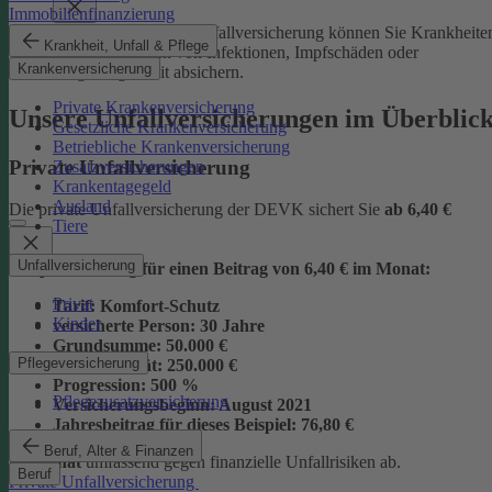
Immobilienfinanzierung
Mit der Junior-Plus-Unfallversicherung können Sie Krankheite
Krankheit, Unfall & Pflege
sowie die Folgen von Infektionen, Impfschäden oder
Krankenversicherung
Vergiftungen mit absichern.
Private Krankenversicherung
Unsere Unfallversicherungen im Überblic
Gesetzliche Krankenversicherung
Betriebliche Krankenversicherung
Private Unfallversicherung
Zusatzversicherungen
Krankentagegeld
Ausland
Die private Unfallversicherung der DEVK sichert Sie
ab
6,40 €
Tiere
Unfallversicherung
Beispielrechnung für einen Beitrag von 6,40 € im Monat:
Privat
Tarif:
Komfort-Schutz
Kinder
versicherte Person:
30 Jahre
Grundsumme:
50.000 €
Pflegeversicherung
Vollinvalidität:
250.000 €
Progression:
500 %
Pflegezusatzversicherung
Versicherungsbeginn:
August 2021
Jahresbeitrag für dieses Beispiel:
76,80 €
Beruf, Alter & Finanzen
im Monat
umfassend gegen finanzielle Unfallrisiken ab.
Beruf
Private Unfallversicherung