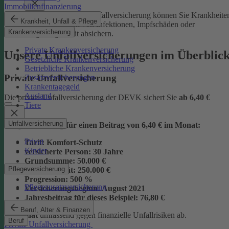
Immobilienfinanzierung
Mit der Junior-Plus-Unfallversicherung können Sie Krankheite
Krankheit, Unfall & Pflege
sowie die Folgen von Infektionen, Impfschäden oder
Krankenversicherung
Vergiftungen mit absichern.
Private Krankenversicherung
Unsere Unfallversicherungen im Überblic
Gesetzliche Krankenversicherung
Betriebliche Krankenversicherung
Private Unfallversicherung
Zusatzversicherungen
Krankentagegeld
Ausland
Die private Unfallversicherung der DEVK sichert Sie
ab
6,40 €
Tiere
Unfallversicherung
Beispielrechnung für einen Beitrag von 6,40 € im Monat:
Privat
Tarif:
Komfort-Schutz
Kinder
versicherte Person:
30 Jahre
Grundsumme:
50.000 €
Pflegeversicherung
Vollinvalidität:
250.000 €
Progression:
500 %
Pflegezusatzversicherung
Versicherungsbeginn:
August 2021
Jahresbeitrag für dieses Beispiel:
76,80 €
Beruf, Alter & Finanzen
im Monat
umfassend gegen finanzielle Unfallrisiken ab.
Beruf
Private Unfallversicherung