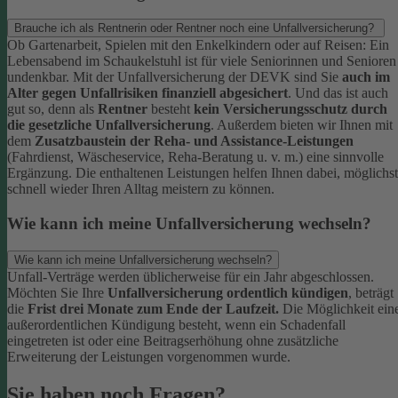
Brauche ich als Rentnerin oder Rentner noch eine Unfallversicherung?
Ob Gartenarbeit, Spielen mit den Enkelkindern oder auf Reisen: Ein
Lebensabend im Schaukelstuhl ist für viele Seniorinnen und Senioren
undenkbar. Mit der Unfallversicherung der DEVK sind Sie
auch im
Alter gegen Unfallrisiken finanziell abgesichert
. Und das ist auch
gut so, denn als
Rentner
besteht
kein Versicherungsschutz durch
die gesetzliche Unfallversicherung
.
Außerdem bieten wir Ihnen mit
dem
Zusatzbaustein der Reha- und Assistance-Leistungen
(Fahrdienst, Wäscheservice, Reha-Beratung u. v. m.) eine sinnvolle
Ergänzung. Die enthaltenen Leistungen helfen Ihnen dabei, möglichst
schnell wieder Ihren Alltag meistern zu können.
Wie kann ich meine Unfallversicherung wechseln?
Wie kann ich meine Unfallversicherung wechseln?
Unfall-Verträge werden üblicherweise für ein Jahr abgeschlossen.
Möchten Sie Ihre
Unfallversicherung ordentlich kündigen
, beträgt
die
Frist drei Monate zum Ende der Laufzeit.
Die Möglichkeit ein
außerordentlichen Kündigung besteht, wenn ein Schadenfall
eingetreten ist oder eine Beitragserhöhung ohne zusätzliche
Erweiterung der Leistungen vorgenommen wurde.
Sie haben noch Fragen?