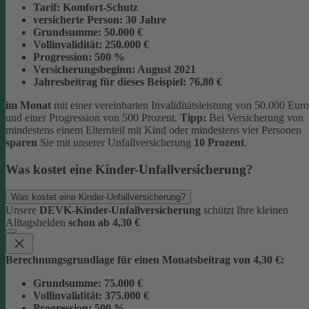
Tarif:
Komfort-Schutz
versicherte Person:
30 Jahre
Grundsumme:
50.000 €
Vollinvalidität:
250.000 €
Progression:
500 %
Versicherungsbeginn:
August 2021
Jahresbeitrag für dieses Beispiel:
76,80 €
im Monat
mit einer vereinbarten Invaliditätsleistung von 50.000 Euro
und einer Progression von 500 Prozent.
Tipp:
Bei Versicherung von
mindestens einem Elternteil mit Kind oder mindestens vier Personen
sparen
Sie mit unserer Unfallversicherung
10 Prozent
.
Was kostet eine Kinder-Unfallversicherung?
Was kostet eine Kinder-Unfallversicherung?
Unsere
DEVK-Kinder-Unfallversicherung
schützt Ihre kleinen
Alltagshelden
schon ab 4,30 €
Berechnungsgrundlage für einen Monatsbeitrag von 4,30 €:
Grundsumme:
75.000 €
Vollinvalidität:
375.000 €
Progression:
500 %