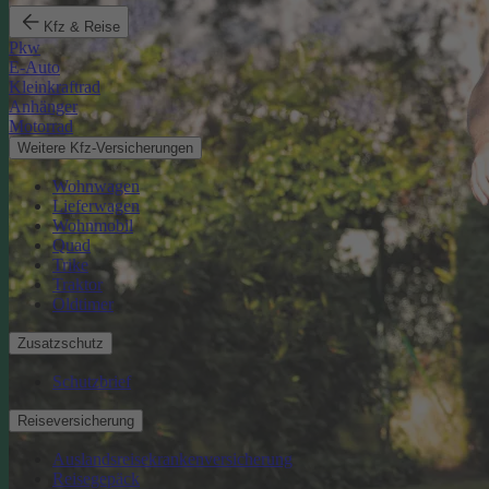
Kfz & Reise
Pkw
E-Auto
Kleinkraftrad
Anhänger
Motorrad
Weitere Kfz-Versicherungen
Wohnwagen
Lieferwagen
Wohnmobil
Quad
Trike
Traktor
Oldtimer
Zusatzschutz
Schutzbrief
Reiseversicherung
Auslandsreisekrankenversicherung
Reisegepäck