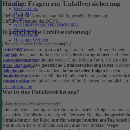
Häufige Fragen zur Unfallversicherung
Kfz
Rechtsschutz
Haftpflicht
Hier finden Sie Antworten auf häufig gestellte Fragen zur
Unfall
Unfallversicherung der DEVK.
Auslandsreisekrankenversicherung
Reisegepäck
Brauche ich eine Unfallversicherung?
Reiserücktritt
Haus und Wohnen
Brauche ich eine Unfallversicherung?
Eine Unfallversicherung ist wichtig, damit Sie neben Ihrem Arbeits-
meineDEVK
und Schulweg auch in Ihrer Freizeit
jederzeit abgesichert
sind. Den
Kontakt
gerade hier passieren immer wieder Unfälle beim Sport, Grillen oder
Kundendaten ändern
sogar Spazieren. Die
gesetzliche Unfallversicherung leistet
in diese
Bescheinigungen
Fällen
nicht
, weshalb vor allem die
finanziellen Folgen
ein sehr
Kündigung
hohes Risiko
darstellen. Mit der Unfallversicherung schützen Sie sic
Produktservices
vor hohen Kosten und sichern sich und Ihre Liebsten bestmöglich ab.
Wissenswertes
Leichte Sprache
Was ist eine Unfallversicherung?
Was ist eine Unfallversicherung?
Die Unfallversicherung schützt Sie vor finanziellen Folgen, wenn der
gesetzliche Unfallschutz nicht greift. Wussten Sie, dass der
gesetzlich
Unfallschutz
in der Regel
nur für wenige Stunden am Tag
besteht
Nur in der Arbeits- und Schulzeit sowie auf den direkten Wegen