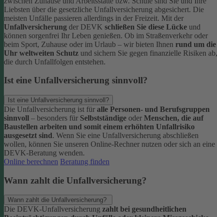
zwischen Zuhause und Arbeitsstätte bzw. Schule sind Sie und Ihre
Liebsten über die gesetzliche Unfallversicherung abgesichert. Die
meisten Unfälle passieren allerdings in der Freizeit.
Mit der
Unfallversicherung
der DEVK
schließen Sie diese Lücke
und
können sorgenfrei Ihr Leben genießen. Ob im Straßenverkehr oder
beim Sport, Zuhause oder im Urlaub – wir bieten Ihnen
rund um die
Uhr weltweiten Schutz
und sichern Sie gegen finanzielle Risiken ab
die durch Unfallfolgen entstehen.
Ist eine Unfallversicherung sinnvoll?
Ist eine Unfallversicherung sinnvoll?
Die Unfallversicherung ist für
alle Personen- und Berufsgruppen
sinnvoll
– besonders für
Selbstständige
oder
Menschen, die auf
Baustellen arbeiten und somit einem erhöhten Unfallrisiko
ausgesetzt sind
.
Wenn Sie eine Unfallversicherung abschließen
wollen, können Sie unseren Online-Rechner nutzen oder sich an eine
DEVK-Beratung wenden.
Online berechnen
Beratung finden
Wann zahlt die Unfallversicherung?
Wann zahlt die Unfallversicherung?
Die DEVK-Unfallversicherung
zahlt bei gesundheitlichen