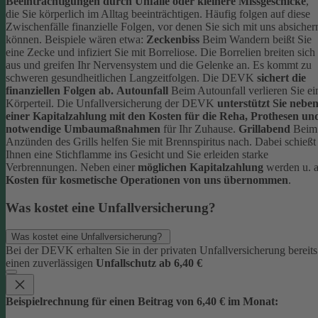
Beeinträchtigungen durch Unfälle oder kleinere Missgeschicke
,
die Sie körperlich im Alltag beeinträchtigen. Häufig folgen auf diese
Zwischenfälle finanzielle Folgen, vor denen Sie sich mit uns absicher
können.
Beispiele wären etwa:
Zeckenbiss
Beim Wandern beißt Sie
eine Zecke und infiziert Sie mit Borreliose. Die Borrelien breiten sich
aus und greifen Ihr Nervensystem und die Gelenke an. Es kommt zu
schweren gesundheitlichen Langzeitfolgen. Die DEVK
sichert die
finanziellen Folgen ab.
Autounfall
Beim Autounfall verlieren Sie ei
Körperteil. Die Unfallversicherung der DEVK
unterstützt Sie nebe
einer Kapitalzahlung mit den Kosten für die Reha, Prothesen un
notwendige Umbaumaßnahmen
für Ihr Zuhause.
Grillabend
Beim
Anzünden des Grills helfen Sie mit Brennspiritus nach. Dabei schießt
Ihnen eine Stichflamme ins Gesicht und Sie erleiden starke
Verbrennungen. Neben einer
möglichen Kapitalzahlung
werden u. a
Kosten für kosmetische Operationen von uns übernommen
.
Was kostet eine Unfallversicherung?
Was kostet eine Unfallversicherung?
Bei der DEVK erhalten Sie in der privaten Unfallversicherung bereits
einen zuverlässigen
Unfallschutz ab 6,40 €
Beispielrechnung für einen Beitrag von 6,40 € im Monat: