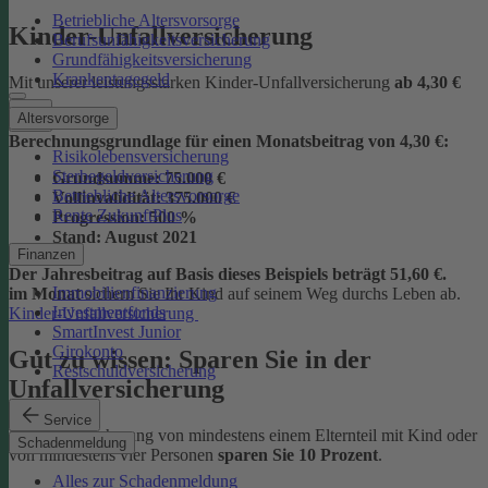
Betriebliche Altersvorsorge
Kinder-Unfallversicherung
Berufsunfähigkeitsversicherung
Grundfähigkeitsversicherung
Krankentagegeld
Mit unserer leistungsstarken Kinder-Unfallversicherung
ab
4,30 €
Altersvorsorge
Berechnungsgrundlage für einen Monatsbeitrag von 4,30 €:
Risikolebensversicherung
Sterbegeldversicherung
Grundsumme:
75.000 €
Betriebliche Altersvorsorge
Vollinvalidität:
375.000 €
Rente ZukunftPlus
Progression:
500 %
Stand:
August 2021
Finanzen
Der Jahresbeitrag auf Basis dieses Beispiels beträgt 51,60 €.
Immobilienfinanzierung
im Monat
sichern Sie Ihr Kind auf seinem Weg durchs Leben ab.
Investmentfonds
Kinder-Unfallversicherung
SmartInvest Junior
Girokonto
Gut zu wissen: Sparen Sie in der
Restschuldversicherung
Unfallversicherung
Service
Bei der Versicherung von mindestens einem Elternteil mit Kind oder
Schadenmeldung
von mindestens vier Personen
sparen Sie 10 Prozent
.
Alles zur Schadenmeldung