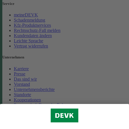
Service
meineDEVK
Schadenmeldung
Kfz-Produktservices
Rechtsschutz-Fall melden
Kundendaten ändern
Leichte Sprache
Vertrag widerrufen
Unternehmen
Karriere
Presse
Das sind wir
Vorstand
Unternehmensberichte
Standorte
Kooperationen
Partnerschaft Deutsche Bahn
Nachhaltigkeit