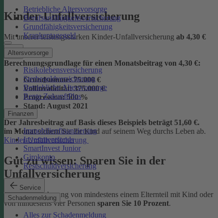
Betriebliche Altersvorsorge
Kinder-Unfallversicherung
Berufsunfähigkeitsversicherung
Grundfähigkeitsversicherung
Krankentagegeld
Mit unserer leistungsstarken Kinder-Unfallversicherung
ab
4,30 €
Altersvorsorge
Berechnungsgrundlage für einen Monatsbeitrag von 4,30 €:
Risikolebensversicherung
Sterbegeldversicherung
Grundsumme:
75.000 €
Betriebliche Altersvorsorge
Vollinvalidität:
375.000 €
Rente ZukunftPlus
Progression:
500 %
Stand:
August 2021
Finanzen
Der Jahresbeitrag auf Basis dieses Beispiels beträgt 51,60 €.
Immobilienfinanzierung
im Monat
sichern Sie Ihr Kind auf seinem Weg durchs Leben ab.
Investmentfonds
Kinder-Unfallversicherung
SmartInvest Junior
Girokonto
Gut zu wissen: Sparen Sie in der
Restschuldversicherung
Unfallversicherung
Service
Bei der Versicherung von mindestens einem Elternteil mit Kind oder
Schadenmeldung
von mindestens vier Personen
sparen Sie 10 Prozent
.
Alles zur Schadenmeldung