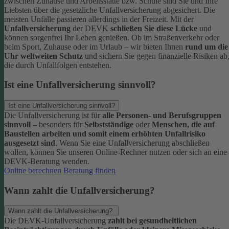
zwischen Zuhause und Arbeitsstätte bzw. Schule sind Sie und Ihre
Liebsten über die gesetzliche Unfallversicherung abgesichert. Die
meisten Unfälle passieren allerdings in der Freizeit.
Mit der
Unfallversicherung
der DEVK
schließen Sie diese Lücke
und
können sorgenfrei Ihr Leben genießen. Ob im Straßenverkehr oder
beim Sport, Zuhause oder im Urlaub – wir bieten Ihnen
rund um die
Uhr weltweiten Schutz
und sichern Sie gegen finanzielle Risiken ab
die durch Unfallfolgen entstehen.
Ist eine Unfallversicherung sinnvoll?
Ist eine Unfallversicherung sinnvoll?
Die Unfallversicherung ist für
alle Personen- und Berufsgruppen
sinnvoll
– besonders für
Selbstständige
oder
Menschen, die auf
Baustellen arbeiten und somit einem erhöhten Unfallrisiko
ausgesetzt sind
.
Wenn Sie eine Unfallversicherung abschließen
wollen, können Sie unseren Online-Rechner nutzen oder sich an eine
DEVK-Beratung wenden.
Online berechnen
Beratung finden
Wann zahlt die Unfallversicherung?
Wann zahlt die Unfallversicherung?
Die DEVK-Unfallversicherung
zahlt bei gesundheitlichen