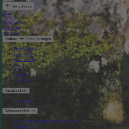
Kfz & Reise
Pkw
E-Auto
Kleinkraftrad
Anhänger
Motorrad
Weitere Kfz-Versicherungen
Wohnwagen
Lieferwagen
Wohnmobil
Quad
Trike
Traktor
Oldtimer
Zusatzschutz
Schutzbrief
Reiseversicherung
Auslandsreisekrankenversicherung
Reisegepäck