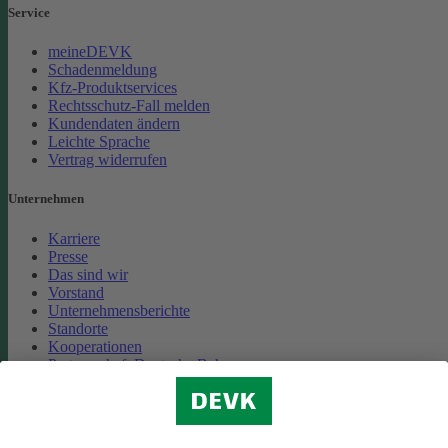
Service
meineDEVK
Schadenmeldung
Kfz-Produktservices
Rechtsschutz-Fall melden
Kundendaten ändern
Leichte Sprache
Vertrag widerrufen
Unternehmen
Karriere
Presse
Das sind wir
Vorstand
Unternehmensberichte
Standorte
Kooperationen
Partnerschaft Deutsche Bahn
Nachhaltigkeit