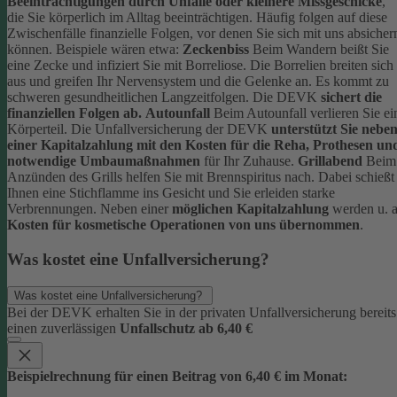
Beeinträchtigungen durch Unfälle oder kleinere Missgeschicke
,
die Sie körperlich im Alltag beeinträchtigen. Häufig folgen auf diese
Zwischenfälle finanzielle Folgen, vor denen Sie sich mit uns absicher
können.
Beispiele wären etwa:
Zeckenbiss
Beim Wandern beißt Sie
eine Zecke und infiziert Sie mit Borreliose. Die Borrelien breiten sich
aus und greifen Ihr Nervensystem und die Gelenke an. Es kommt zu
schweren gesundheitlichen Langzeitfolgen. Die DEVK
sichert die
finanziellen Folgen ab.
Autounfall
Beim Autounfall verlieren Sie ei
Körperteil. Die Unfallversicherung der DEVK
unterstützt Sie nebe
einer Kapitalzahlung mit den Kosten für die Reha, Prothesen un
notwendige Umbaumaßnahmen
für Ihr Zuhause.
Grillabend
Beim
Anzünden des Grills helfen Sie mit Brennspiritus nach. Dabei schießt
Ihnen eine Stichflamme ins Gesicht und Sie erleiden starke
Verbrennungen. Neben einer
möglichen Kapitalzahlung
werden u. a
Kosten für kosmetische Operationen von uns übernommen
.
Was kostet eine Unfallversicherung?
Was kostet eine Unfallversicherung?
Bei der DEVK erhalten Sie in der privaten Unfallversicherung bereits
einen zuverlässigen
Unfallschutz ab 6,40 €
Beispielrechnung für einen Beitrag von 6,40 € im Monat: