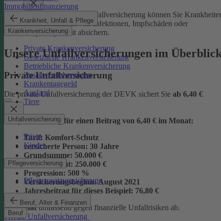
Immobilienfinanzierung
Mit der Junior-Plus-Unfallversicherung können Sie Krankheite
Krankheit, Unfall & Pflege
sowie die Folgen von Infektionen, Impfschäden oder
Krankenversicherung
Vergiftungen mit absichern.
Private Krankenversicherung
Unsere Unfallversicherungen im Überblic
Gesetzliche Krankenversicherung
Betriebliche Krankenversicherung
Private Unfallversicherung
Zusatzversicherungen
Krankentagegeld
Ausland
Die private Unfallversicherung der DEVK sichert Sie
ab
6,40 €
Tiere
Unfallversicherung
Beispielrechnung für einen Beitrag von 6,40 € im Monat:
Privat
Tarif:
Komfort-Schutz
Kinder
versicherte Person:
30 Jahre
Grundsumme:
50.000 €
Pflegeversicherung
Vollinvalidität:
250.000 €
Progression:
500 %
Pflegezusatzversicherung
Versicherungsbeginn:
August 2021
Jahresbeitrag für dieses Beispiel:
76,80 €
Beruf, Alter & Finanzen
im Monat
umfassend gegen finanzielle Unfallrisiken ab.
Beruf
Private Unfallversicherung