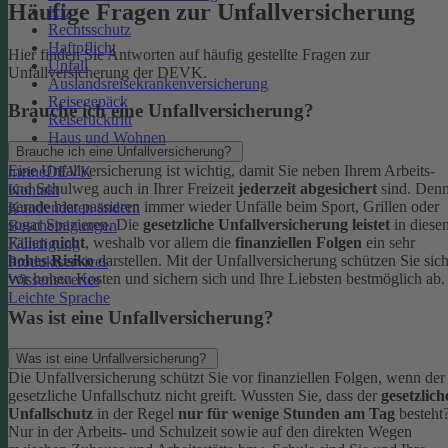
Häufige Fragen zur Unfallversicherung
Kfz
Rechtsschutz
Haftpflicht
Hier finden Sie Antworten auf häufig gestellte Fragen zur
Unfall
Unfallversicherung der DEVK.
Auslandsreisekrankenversicherung
Reisegepäck
Brauche ich eine Unfallversicherung?
Reiserücktritt
Haus und Wohnen
Brauche ich eine Unfallversicherung?
Eine Unfallversicherung ist wichtig, damit Sie neben Ihrem Arbeits-
meineDEVK
und Schulweg auch in Ihrer Freizeit
jederzeit abgesichert
sind. Den
Kontakt
gerade hier passieren immer wieder Unfälle beim Sport, Grillen oder
Kundendaten ändern
sogar Spazieren. Die
gesetzliche Unfallversicherung leistet
in diese
Bescheinigungen
Fällen
nicht
, weshalb vor allem die
finanziellen Folgen
ein sehr
Kündigung
hohes Risiko
darstellen. Mit der Unfallversicherung schützen Sie sic
Produktservices
vor hohen Kosten und sichern sich und Ihre Liebsten bestmöglich ab.
Wissenswertes
Leichte Sprache
Was ist eine Unfallversicherung?
Was ist eine Unfallversicherung?
Die Unfallversicherung schützt Sie vor finanziellen Folgen, wenn der
gesetzliche Unfallschutz nicht greift. Wussten Sie, dass der
gesetzlich
Unfallschutz
in der Regel
nur für wenige Stunden am Tag
besteht
Nur in der Arbeits- und Schulzeit sowie auf den direkten Wegen