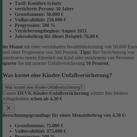
Tarif:
Komfort-Schutz
versicherte Person:
30 Jahre
Grundsumme:
50.000 €
Vollinvalidität:
250.000 €
Progression:
500 %
Versicherungsbeginn:
August 2021
Jahresbeitrag für dieses Beispiel:
76,80 €
im Monat
mit einer vereinbarten Invaliditätsleistung von 50.000 Euro
und einer Progression von 500 Prozent.
Tipp:
Bei Versicherung von
mindestens einem Elternteil mit Kind oder mindestens vier Personen
sparen
Sie mit unserer Unfallversicherung
10 Prozent
.
Was kostet eine Kinder-Unfallversicherung?
Was kostet eine Kinder-Unfallversicherung?
Unsere
DEVK-Kinder-Unfallversicherung
schützt Ihre kleinen
Alltagshelden
schon ab 4,30 €
Berechnungsgrundlage für einen Monatsbeitrag von 4,30 €:
Grundsumme:
75.000 €
Vollinvalidität:
375.000 €
Progression:
500 %