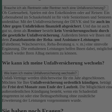
Brauche ich als Rentnerin oder Rentner noch eine Unfallversicherung?
Ob Gartenarbeit, Spielen mit den Enkelkindern oder auf Reisen: Ein
Lebensabend im Schaukelstuhl ist für viele Seniorinnen und Senioren
undenkbar. Mit der Unfallversicherung der DEVK sind Sie
auch im
Alter gegen Unfallrisiken finanziell abgesichert
. Und das ist auch
gut so, denn als
Rentner
besteht
kein Versicherungsschutz durch
die gesetzliche Unfallversicherung
.
Außerdem bieten wir Ihnen mit
dem
Zusatzbaustein der Reha- und Assistance-Leistungen
(Fahrdienst, Wäscheservice, Reha-Beratung u. v. m.) eine sinnvolle
Ergänzung. Die enthaltenen Leistungen helfen Ihnen dabei, möglichst
schnell wieder Ihren Alltag meistern zu können.
Wie kann ich meine Unfallversicherung wechseln?
Wie kann ich meine Unfallversicherung wechseln?
Unfall-Verträge werden üblicherweise für ein Jahr abgeschlossen.
Möchten Sie Ihre
Unfallversicherung ordentlich kündigen
, beträgt
die
Frist drei Monate zum Ende der Laufzeit.
Die Möglichkeit ein
außerordentlichen Kündigung besteht, wenn ein Schadenfall
eingetreten ist oder eine Beitragserhöhung ohne zusätzliche
Erweiterung der Leistungen vorgenommen wurde.
Sie haben noch Fragen?