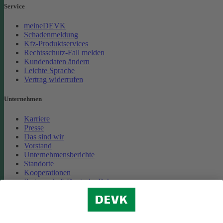
Service
meineDEVK
Schadenmeldung
Kfz-Produktservices
Rechtsschutz-Fall melden
Kundendaten ändern
Leichte Sprache
Vertrag widerrufen
Unternehmen
Karriere
Presse
Das sind wir
Vorstand
Unternehmensberichte
Standorte
Kooperationen
Partnerschaft Deutsche Bahn
Nachhaltigkeit