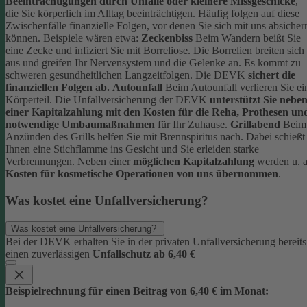
Beeinträchtigungen durch Unfälle oder kleinere Missgeschicke
,
die Sie körperlich im Alltag beeinträchtigen. Häufig folgen auf diese
Zwischenfälle finanzielle Folgen, vor denen Sie sich mit uns absicher
können.
Beispiele wären etwa:
Zeckenbiss
Beim Wandern beißt Sie
eine Zecke und infiziert Sie mit Borreliose. Die Borrelien breiten sich
aus und greifen Ihr Nervensystem und die Gelenke an. Es kommt zu
schweren gesundheitlichen Langzeitfolgen. Die DEVK
sichert die
finanziellen Folgen ab.
Autounfall
Beim Autounfall verlieren Sie ei
Körperteil. Die Unfallversicherung der DEVK
unterstützt Sie nebe
einer Kapitalzahlung mit den Kosten für die Reha, Prothesen un
notwendige Umbaumaßnahmen
für Ihr Zuhause.
Grillabend
Beim
Anzünden des Grills helfen Sie mit Brennspiritus nach. Dabei schießt
Ihnen eine Stichflamme ins Gesicht und Sie erleiden starke
Verbrennungen. Neben einer
möglichen Kapitalzahlung
werden u. a
Kosten für kosmetische Operationen von uns übernommen
.
Was kostet eine Unfallversicherung?
Was kostet eine Unfallversicherung?
Bei der DEVK erhalten Sie in der privaten Unfallversicherung bereits
einen zuverlässigen
Unfallschutz ab 6,40 €
Beispielrechnung für einen Beitrag von 6,40 € im Monat: