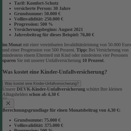
Tarif:
Komfort-Schutz
versicherte Person:
30 Jahre
Grundsumme:
50.000 €
Vollinvalidität:
250.000 €
Progression:
500 %
Versicherungsbeginn:
August 2021
Jahresbeitrag für dieses Beispiel:
76,80 €
im Monat
mit einer vereinbarten Invaliditätsleistung von 50.000 Euro
und einer Progression von 500 Prozent.
Tipp:
Bei Versicherung von
mindestens einem Elternteil mit Kind oder mindestens vier Personen
sparen
Sie mit unserer Unfallversicherung
10 Prozent
.
Was kostet eine Kinder-Unfallversicherung?
Was kostet eine Kinder-Unfallversicherung?
Unsere
DEVK-Kinder-Unfallversicherung
schützt Ihre kleinen
Alltagshelden
schon ab 4,30 €
Berechnungsgrundlage für einen Monatsbeitrag von 4,30 €:
Grundsumme:
75.000 €
Vollinvalidität:
375.000 €
Progression:
500 %