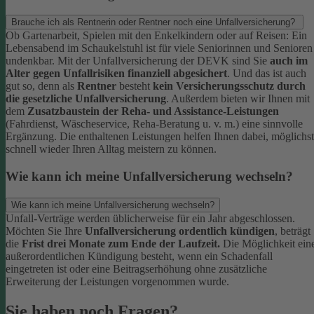
Brauche ich als Rentnerin oder Rentner noch eine Unfallversicherung?
Ob Gartenarbeit, Spielen mit den Enkelkindern oder auf Reisen: Ein
Lebensabend im Schaukelstuhl ist für viele Seniorinnen und Senioren
undenkbar. Mit der Unfallversicherung der DEVK sind Sie
auch im
Alter gegen Unfallrisiken finanziell abgesichert
. Und das ist auch
gut so, denn als
Rentner
besteht
kein Versicherungsschutz durch
die gesetzliche Unfallversicherung
.
Außerdem bieten wir Ihnen mit
dem
Zusatzbaustein der Reha- und Assistance-Leistungen
(Fahrdienst, Wäscheservice, Reha-Beratung u. v. m.) eine sinnvolle
Ergänzung. Die enthaltenen Leistungen helfen Ihnen dabei, möglichst
schnell wieder Ihren Alltag meistern zu können.
Wie kann ich meine Unfallversicherung wechseln?
Wie kann ich meine Unfallversicherung wechseln?
Unfall-Verträge werden üblicherweise für ein Jahr abgeschlossen.
Möchten Sie Ihre
Unfallversicherung ordentlich kündigen
, beträgt
die
Frist drei Monate zum Ende der Laufzeit.
Die Möglichkeit ein
außerordentlichen Kündigung besteht, wenn ein Schadenfall
eingetreten ist oder eine Beitragserhöhung ohne zusätzliche
Erweiterung der Leistungen vorgenommen wurde.
Sie haben noch Fragen?