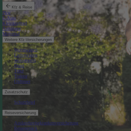
Kfz & Reise
Pkw
E-Auto
Kleinkraftrad
Anhänger
Motorrad
Weitere Kfz-Versicherungen
Wohnwagen
Lieferwagen
Wohnmobil
Quad
Trike
Traktor
Oldtimer
Zusatzschutz
Schutzbrief
Reiseversicherung
Auslandsreisekrankenversicherung
Reisegepäck