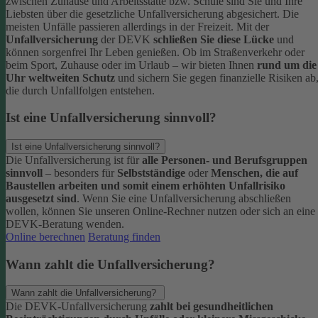
zwischen Zuhause und Arbeitsstätte bzw. Schule sind Sie und Ihre
Liebsten über die gesetzliche Unfallversicherung abgesichert. Die
meisten Unfälle passieren allerdings in der Freizeit.
Mit der
Unfallversicherung
der DEVK
schließen Sie diese Lücke
und
können sorgenfrei Ihr Leben genießen. Ob im Straßenverkehr oder
beim Sport, Zuhause oder im Urlaub – wir bieten Ihnen
rund um die
Uhr weltweiten Schutz
und sichern Sie gegen finanzielle Risiken ab
die durch Unfallfolgen entstehen.
Ist eine Unfallversicherung sinnvoll?
Ist eine Unfallversicherung sinnvoll?
Die Unfallversicherung ist für
alle Personen- und Berufsgruppen
sinnvoll
– besonders für
Selbstständige
oder
Menschen, die auf
Baustellen arbeiten und somit einem erhöhten Unfallrisiko
ausgesetzt sind
.
Wenn Sie eine Unfallversicherung abschließen
wollen, können Sie unseren Online-Rechner nutzen oder sich an eine
DEVK-Beratung wenden.
Online berechnen
Beratung finden
Wann zahlt die Unfallversicherung?
Wann zahlt die Unfallversicherung?
Die DEVK-Unfallversicherung
zahlt bei gesundheitlichen