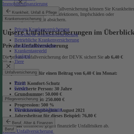
Immobilienfinanzierung
Mit der Junior-Plus-Unfallversicherung können Sie Krankheite
Krankheit, Unfall & Pflege
sowie die Folgen von Infektionen, Impfschäden oder
Krankenversicherung
Vergiftungen mit absichern.
Private Krankenversicherung
Unsere Unfallversicherungen im Überblic
Gesetzliche Krankenversicherung
Betriebliche Krankenversicherung
Private Unfallversicherung
Zusatzversicherungen
Krankentagegeld
Ausland
Die private Unfallversicherung der DEVK sichert Sie
ab
6,40 €
Tiere
Unfallversicherung
Beispielrechnung für einen Beitrag von 6,40 € im Monat:
Privat
Tarif:
Komfort-Schutz
Kinder
versicherte Person:
30 Jahre
Grundsumme:
50.000 €
Pflegeversicherung
Vollinvalidität:
250.000 €
Progression:
500 %
Pflegezusatzversicherung
Versicherungsbeginn:
August 2021
Jahresbeitrag für dieses Beispiel:
76,80 €
Beruf, Alter & Finanzen
im Monat
umfassend gegen finanzielle Unfallrisiken ab.
Beruf
Private Unfallversicherung