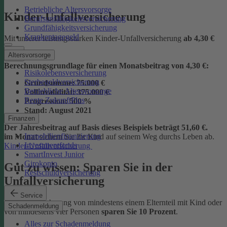
Betriebliche Altersvorsorge
Kinder-Unfallversicherung
Berufsunfähigkeitsversicherung
Grundfähigkeitsversicherung
Krankentagegeld
Mit unserer leistungsstarken Kinder-Unfallversicherung
ab
4,30 €
Altersvorsorge
Berechnungsgrundlage für einen Monatsbeitrag von 4,30 €:
Risikolebensversicherung
Sterbegeldversicherung
Grundsumme:
75.000 €
Betriebliche Altersvorsorge
Vollinvalidität:
375.000 €
Rente ZukunftPlus
Progression:
500 %
Stand:
August 2021
Finanzen
Der Jahresbeitrag auf Basis dieses Beispiels beträgt 51,60 €.
Immobilienfinanzierung
im Monat
sichern Sie Ihr Kind auf seinem Weg durchs Leben ab.
Investmentfonds
Kinder-Unfallversicherung
SmartInvest Junior
Girokonto
Gut zu wissen: Sparen Sie in der
Restschuldversicherung
Unfallversicherung
Service
Bei der Versicherung von mindestens einem Elternteil mit Kind oder
Schadenmeldung
von mindestens vier Personen
sparen Sie 10 Prozent
.
Alles zur Schadenmeldung