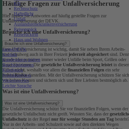
Häufige Fragen zur Unfallversicherung
Kfz
Rechtsschutz
Haftpflicht
Hier finden Sie Antworten auf häufig gestellte Fragen zur
Unfall
Unfallversicherung der DEVK.
Auslandsreisekrankenversicherung
Reisegepäck
Brauche ich eine Unfallversicherung?
Reiserücktritt
Haus und Wohnen
Brauche ich eine Unfallversicherung?
Eine Unfallversicherung ist wichtig, damit Sie neben Ihrem Arbeits-
meineDEVK
und Schulweg auch in Ihrer Freizeit
jederzeit abgesichert
sind. Den
Kontakt
gerade hier passieren immer wieder Unfälle beim Sport, Grillen oder
Kundendaten ändern
sogar Spazieren. Die
gesetzliche Unfallversicherung leistet
in diese
Bescheinigungen
Fällen
nicht
, weshalb vor allem die
finanziellen Folgen
ein sehr
Kündigung
hohes Risiko
darstellen. Mit der Unfallversicherung schützen Sie sic
Produktservices
vor hohen Kosten und sichern sich und Ihre Liebsten bestmöglich ab.
Wissenswertes
Leichte Sprache
Was ist eine Unfallversicherung?
Was ist eine Unfallversicherung?
Die Unfallversicherung schützt Sie vor finanziellen Folgen, wenn der
gesetzliche Unfallschutz nicht greift. Wussten Sie, dass der
gesetzlich
Unfallschutz
in der Regel
nur für wenige Stunden am Tag
besteht
Nur in der Arbeits- und Schulzeit sowie auf den direkten Wegen